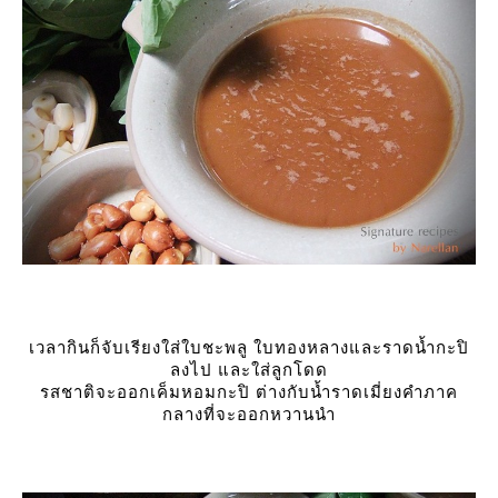
เวลากินก็จับเรียงใส่ใบชะพลู ใบทองหลางและราดน้ำกะปิ
ลงไป และใส่ลูกโดด
รสชาติจะออกเค็มหอมกะปิ ต่างกับน้ำราดเมี่ยงคำภาค
กลางที่จะออกหวานนำ