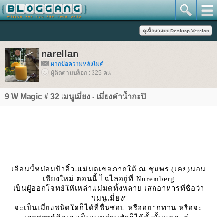
narellan
ฝากข้อความหลังไมค์
ผู้ติดตามบล็อก : 325 คน
9 W Magic # 32 เมนูเมี่ยง - เมี่ยงคำน้ำกะปิ
เดือนนี้หม่อมป้าอิ๋ว-แม่มดเขตภาคใต้ ณ ชุมพร (เคย)นอน
เชียงใหม่ ตอนนี้ ไฉไลอยู่ที่ Nuremberg
เป็นผู้ออกโจทย์ให้เหล่าแม่มดทั้งหลาย เสกอาหารที่ชื่อว่า
"เมนูเมี่ยง"
จะเป็นเมี่ยงชนิดใดก็ได้ที่ชื่นชอบ หรืออยากทาน หรือจะ