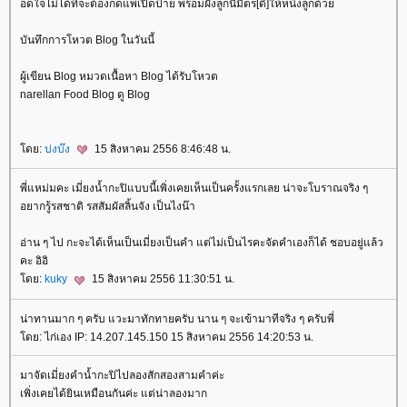
อดใจไม่ได้ที่จะต้องกดแพเปิดป้าย พร้อมฝังลูกนิมิตร[ดี]ให้หนึ่งลูกด้ว
บันทึกการโหวต Blog ในวันนี้
ผู้เขียน Blog หมวดเนื้อหา Blog ได้รับโหวต
narellan Food Blog ดู Blog
ดย:
บ่งบ๊ง
15 สิงหาคม 2556 8:46:48 น.
พี่แหม่มคะ เมี่ยงน้ำกะปิแบบนี้เพิ่งเคยเห็นเป็นครั้งแรกเลย น่าจะโบราณจริง ๆ
อยากรู้รสชาติ รสสัมผัสลิ้นจัง เป็นไงน๊า
อ่าน ๆ ไป กะจะได้เห็นเป็นเมี่ยงเป็นคำ แต่ไม่เป็นไรคะจัดคำเองก็ได้ ชอบอยู่แล้ว
คะ อิอิ
ดย:
kuky
15 สิงหาคม 2556 11:30:51 น.
น่าทานมาก ๆ ครับ แวะมาทักทายครับ นาน ๆ จะเข้ามาทีจริง ๆ ครับพี่
ดย: ไก่เอง IP: 14.207.145.150 15 สิงหาคม 2556 14:20:53 น.
มาจัดเมี่ยงคำน้ำกะปิไปลองสักสองสามคำค่ะ
เพิ่งเคยได้ยินเหมือนกันค่ะ แต่น่าลองมาก