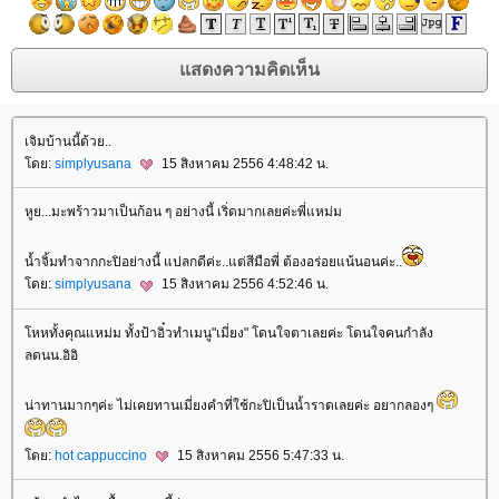
เจิมบ้านนี้ด้วย..
ดย:
simplyusana
15 สิงหาคม 2556 4:48:42 น.
หูย...มะพร้าวมาเป็นก้อน ๆ อย่างนี้ เริ่ดมากเลยค่ะพี่แหม่ม
น้ำจิ้มทำจากกะปิอย่างนี้ แปลกดีค่ะ..แต่สีมือพี่ ต้องอร่อยแน้นอนค่ะ..
ดย:
simplyusana
15 สิงหาคม 2556 4:52:46 น.
หหทั้งคุณแหม่ม ทั้งป้าอิ๋วทำเมนู"เมี่ยง" โดนใจตาเลยค่ะ โดนใจคนกำลัง
ลดนน.อิอิ
น่าทานมากๆค่ะ ไม่เคยทานเมี่ยงคำที่ใช้กะปิเป็นน้ำราดเลยค่ะ อยากลองๆ
ดย:
hot cappuccino
15 สิงหาคม 2556 5:47:33 น.