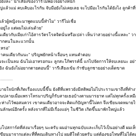
ยังล่ะ” น้ำเสียงของวารีไม่พอใจอย่างหนัก
่แล้วแม่ คบเคิบอะไรกัน จับมือยังไม่เคยเลย จะไปมีอะไรกันได้ยังไง ลูกค้าที
แล้วผู้หญิงจะมาพูดแบบนี้ทำไม” วารีไม่เชื่อ
ยู่ไง แต่ผมไม่เล่นด้วย”
เดียวกับเมียเก่าไอ้สารวัตรโรคจิตนั่นหรือเปล่า เห็นว่าสวยอย่างนี้แหละ” วา
จากคนในละแวกนั้น
กเหรอ”
ว่าคนเดียวกันนะ” ปริญพยักหน้าเจื่อนๆ แทนคำตอบ
ันจะเป็นลม ฉันไม่เอาหรอกนะ ลูกสะใภ้พรรค์นี้ แกไปจัดการให้จบเลยนะ อย่
มายิง ฉันยังไม่อยากตายตอนนี้” วารีเสียงเข้ม กำชับลูกชายอย่างเด็ดขาด
...........
ายใจนักที่เกิดเรื่องแบบนี้ขึ้น ยังดีที่แพรวยังมีสติพอไม่ไประรานเขาถึงที่ทำ
านปลายเมื่อแพรวโทรมาปริญก็รับสายเธอบ้างตามมารยาท แต่ไม่ทุกครั้งเหมื
่างไว้พอสมควร เขาคนเดียวอาจจะคิดแก้ปัญหานี้ไม่ตก จึงเขียนจดหมายไ
ลักษณ์อีกครั้ง หลังจากที่ไม่มีเรื่องแย่ๆ ในชีวิต เกิดขึ้นมาพักใหญ่แล้ว
ปสการ์ดที่ส่งมาเรื่อยๆ นะครับ ผมอ่านทุกฉบับและเก็บไว้เป็นอย่างดี ผมเ
ณเขียนมาจากแต่ละที่ที่คุณเดินทางไป ผมดีใจด้วยครับ แต่ต้องขอโทษที่ไม่ได้