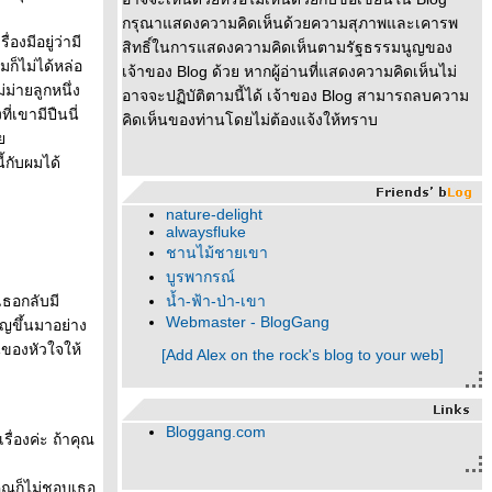
กรุณาแสดงความคิดเห็นด้วยความสุภาพและเคารพ
งมีอยู่ว่ามี
สิทธิ์ในการแสดงความคิดเห็นตามรัฐธรรมนูญของ
ก็ไม่ได้หล่อ
เจ้าของ Blog ด้วย หากผู้อ่านที่แสดงความคิดเห็นไม่
ม่ายลูกหนึ่ง
อาจจะปฏิบัติตามนี้ได้ เจ้าของ Blog สามารถลบความ
่เขามีปืนนี่
คิดเห็นของท่านโดยไม่ต้องแจ้งให้ทราบ
ล
้กับผมได้
nature-delight
alwaysfluke
ชานไม้ชายเขา
บูรพากรณ์
ธอกลับมี
น้ำ-ฟ้า-ป่า-เขา
Webmaster - BlogGang
ิญขึ้นมาอย่าง
นของหัวใจให้
[Add Alex on the rock's blog to your web]
Bloggang.com
รื่องค่ะ ถ้าคุณ
่คุณก็ไม่ชอบเธอ