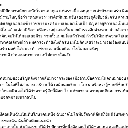
ับ
ม่มีปัญหาหนักอกหนักใจมาเล่าคุณ แต่คราวนี้ขออนุญาตเล่าบ้างนะครับ คือเรื่อ
ไม้รายใหญ่ชื่อว่า “คุณแพรว” มาติดพันผมครับ เธอสวยดูดีเชียวล่ะครับ ส่วนผม
ังเอิญเธอชอบข้าราชการน่ะครับ ผมเลยตกเป็นเป้า ปัญหาอยู่ที่ว่าเธอเป็นแม่
ามีไปแล้วแต่สามียังตามหึงหวงอยู่ แถมเป็นนายตำรวจอีกต่างหาก น่ากลัวตรงที
ำคัญผมไม่ได้ชอบเธอด้วย รวมทั้งแม่ผมยิ่งแล้วใหญ่ กำชับให้ผมตัดขาดไปเ
ษาคุณลักษณ์ว่า ผมควรจะทำยังไงดีครับ ผมไม่คิดเลยว่าจะมาเจอเรื่องแบบนี
ับ ผมทำได้ผมจะทำ เพราะตอนนี้ผมคิดอะไรไม่ออกจริงๆ
สบายดี ส่วนผมสบายกายแต่ไม่สบายใจครับ
จดหมายของปริญหลังจากกลับมาจากระยอง เมื่ออ่านข้อความในจดหมายจบ เ
กๆ ในใจที่ไม่สามารถอธิบายได้ เหมือนจะริษยา โกรธ หรือหวงผู้ชายที่ชื่อปร
ธอก็ตอบตัวเองไม่ได้ว่าความรู้สึกนี้คืออะไร แต่พยายามควบคุมสติและการเต้
ตอบจดหมายเขากลับไป
ุณเห็นฉันเป็นที่ปรึกษาคนหนึ่ง ฉันอาจไม่ใช่ที่ปรึกษาที่ดีแต่ก็ยินดีรับฟังทุกเ
ธีการของฉัน ฉันก็ยินดีจะแนะนำ
ียนมาเล่านั้น ฉันวิเคราะห์ได้ว่า ปัญหาที่หนึ่งคือ คุณไม่ได้ชอบเธอ สองคือแม