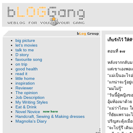
เก็บรักไว้ ให้ห
big picture
let's movies
talk to me
ตอนที่ ๑๗
D story
favourite song
หลังจากกลับมา
on trip
good health
ต่เขาเองพอเดา
read it
“แม่เป็นอะไรอ
little home
“แกน่าจะรู้อย
inspiration
Reviewer
“ผมไม่รู้”
The opinion
“วันนี้ผู้หญิง
Job Description
อุ้มท้องมาด้ว
My Writing Styles
Eat & Drink
“แม่ว่าไงนะ 
Novel Novice
“ก็ยัยแพรวอะไ
Handcraft, Sewing & Making dresses
Magnolia's Diary
ปริญสะดุ้งเมื่อ
“จะไปรู้รึ เด