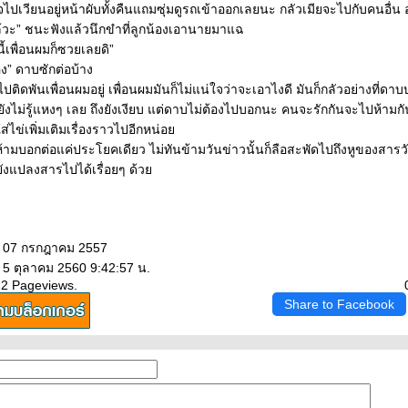
จไปเวียนอยู่หน้าผับทั้งคืนแถมซุ่มดูรถเข้าออกเลยนะ กลัวเมียจะไปกับคนอื่น อ
ล้วะ” ชนะฟังแล้วนึกขำที่ลูกน้องเอานายมาแฉ
ี้เพื่อนผมก็ซวยเลยดิ”
ง” ดาบซักต่อบ้าง
ปติดพันเพื่อนผมอยู่ เพื่อนผมมันก็ไม่แน่ใจว่าจะเอาไงดี มันก็กลัวอย่างที่ดา
ังไม่รู้แหงๆ เลย ถึงยังเงียบ แต่ดาบไม่ต้องไปบอกนะ คนจะรักกันจะไปห้ามกัน
ส่ไข่เพิ่มเติมเรื่องราวไปอีกหน่อ
ห้ามบอกต่อแค่ประโยคเดียว ไม่ทันข้ามวันข่าวนั้นก็ลือสะพัดไปถึงหูของสาร
ังแปลงสารไปได้เรื่อยๆ ด้ว
: 07 กรกฎาคม 2557
 5 ตุลาคม 2560 9:42:57 น.
22 Pageviews.
Share to Facebook