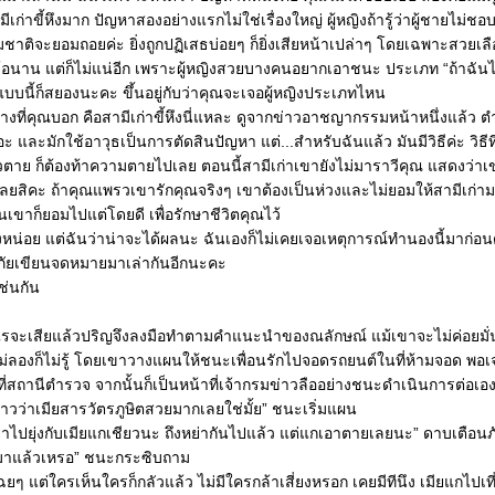
่าขี้หึงมาก ปัญหาสองอย่างแรกไม่ใช่เรื่องใหญ่ ผู้หญิงถ้ารู้ว่าผู้ชายไม่ชอบ
ติจะยอมถอยค่ะ ยิ่งถูกปฏิเสธบ่อยๆ ก็ยิ่งเสียหน้าเปล่าๆ โดยเฉพาะสวยเลื
ง้อนาน แต่ก็ไม่แน่อีก เพราะผู้หญิงสวยบางคนอยากเอาชนะ ประเภท “ถ้าฉันไม่
แบบนี้ก็สยองนะคะ ขึ้นอยู่กับว่าคุณจะเจอผู้หญิงประเภทไหน
ย่างที่คุณบอก คือสามีเก่าขี้หึงนี่แหละ ดูจากข่าวอาชญากรรมหน้าหนึ่งแล้ว 
 และมักใช้อาวุธเป็นการตัดสินปัญหา แต่...สำหรับฉันแล้ว มันมีวิธีค่ะ วิธีที่ว
ัวตาย ก็ต้องท้าความตายไปเลย ตอนนี้สามีเก่าเขายังไม่มาราวีคุณ แสดงว่าเขาย
เลยสิคะ ถ้าคุณแพรวเขารักคุณจริงๆ เขาต้องเป็นห่วงและไม่ยอมให้สามีเก่า
นเขาก็ยอมไปแต่โดยดี เพื่อรักษาชีวิตคุณไว้
ยงหน่อย แต่ฉันว่าน่าจะได้ผลนะ ฉันเองก็ไม่เคยเจอเหตุการณ์ทำนองนี้มาก่อนด
ัยเขียนจดหมายมาเล่ากันอีกนะคะ
ช่นกัน
ะไรจะเสียแล้วปริญจึงลงมือทำตามคำแนะนำของณลักษณ์ แม้เขาจะไม่ค่อยมั่นใ
ไม่ลองก็ไม่รู้ โดยเขาวางแผนให้ชนะเพื่อนรักไปจอดรถยนต์ในที่ห้ามจอด พอเจอ
ที่สถานีตำรวจ จากนั้นก็เป็นหน้าที่เจ้ากรมข่าวลืออย่างชนะดำเนินการต่อเอ
่าวว่าเมียสารวัตรภูษิตสวยมากเลยใช่มั้ย” ชนะเริ่มแผน
อย่าไปยุ่งกับเมียแกเชียวนะ ถึงหย่ากันไปแล้ว แต่แกเอาตายเลยนะ” ดาบเตือน
มาแล้วเหรอ” ชนะกระซิบถาม
่เฉยๆ แต่ใครเห็นใครก็กลัวแล้ว ไม่มีใครกล้าเสี่ยงหรอก เคยมีทีนึง เมียแกไปเท