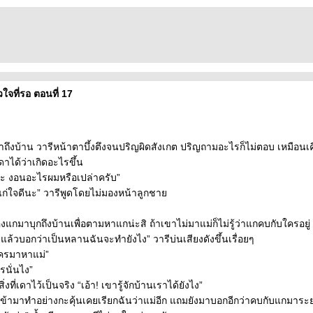
ัวใจที่รอ ตอนที่ 17
ถึงบ้าน วารีหน้าตาบึ้งตึงจนปริญผิดสังเกต ปริญถามอะไรก็ไม่ตอบ เหมือนเคื
ได้ว่าเกิดอะไรขึ้น
่ะ งอนอะไรผมหรือเปล่าครับ”
ู่แก่ใจดีนะ” วารีพูดโดยไม่มองหน้าลูกชา
ของแกมาบุกถึงบ้านเพื่อตามหาแกน่ะสิ ถ้าเขาไม่มาแม่ก็ไม่รู้ว่าแกคบกับใครอยู่ ว
ย แล้วบอกว่าเป็นหลานฉันจะทำยังไง” วารีบ่นเสียงดังขึ้นเรื่อยๆ
ใครมาหาแม่”
รนั่นไง”
สิ่งที่เดาไว้เป็นจริง “เอ้า! เขารู้จักบ้านเราได้ยังไง”
ินเข้ามาทำอย่างกะคุ้นเคยเรียกฉันว่าแม่อีก แถมยังมาบอกอีกว่าคบกับแกมาระย