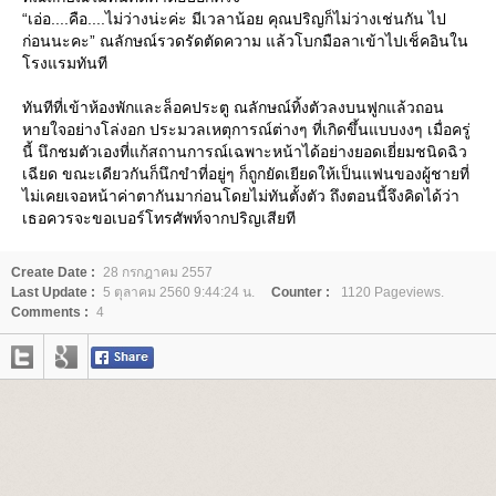
“เอ่อ....คือ....ไม่ว่างน่ะค่ะ มีเวลาน้อย คุณปริญก็ไม่ว่างเช่นกัน ไป
ก่อนนะคะ” ณลักษณ์รวดรัดตัดความ แล้วโบกมือลาเข้าไปเช็คอินใน
รงแรมทันที
ทันทีที่เข้าห้องพักและล็อคประตู ณลักษณ์ทิ้งตัวลงบนฟูกแล้วถอน
หายใจอย่างโล่งอก ประมวลเหตุการณ์ต่างๆ ที่เกิดขึ้นแบบงงๆ เมื่อครู่
นี้ นึกชมตัวเองที่แก้สถานการณ์เฉพาะหน้าได้อย่างยอดเยี่ยมชนิดฉิว
เฉียด ขณะเดียวกันก็นึกขำที่อยู่ๆ ก็ถูกยัดเยียดให้เป็นแฟนของผู้ชายที่
ไม่เคยเจอหน้าค่าตากันมาก่อนโดยไม่ทันตั้งตัว ถึงตอนนี้จึงคิดได้ว่า
เธอควรจะขอเบอร์โทรศัพท์จากปริญเสียที
Create Date :
28 กรกฎาคม 2557
Last Update :
5 ตุลาคม 2560 9:44:24 น.
Counter :
1120 Pageviews.
Comments :
4