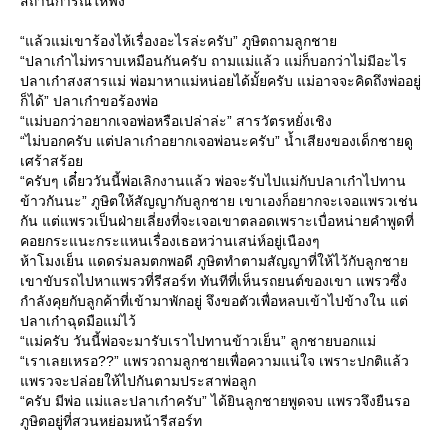
สถานการณ์ให้ฟัง
“แล้วแม่เขาร้องไห้เรื่องอะไรล่ะครับ” ภูษิตถามลูกชา
“ปลาเก๋าไม่ทราบเหมือนกันครับ ถามแม่แล้ว แม่ก็บอกว่าไม่มีอะไร
ปลาเก๋าสงสารแม่ พ่อมาหาแม่หน่อยได้มั้ยครับ แม่อาจจะคิดถึงพ่ออยู่
ก็ได้” ปลาเก๋าขอร้องพ่อ
“แม่บอกว่าอยากเจอพ่อหรือเปล่าล่ะ” สารวัตรหยั่งเชิง
“ไม่บอกครับ แต่ปลาเก๋าอยากเจอพ่อนะครับ” น้ำเสียงของเด็กชายดู
เศร้าสร้อ
“ครับๆ เดี๋ยววันนี้พ่อเลิกงานแล้ว พ่อจะรับไปแม่กับปลาเก๋าไปทาน
ข้าวกันนะ” ภูษิตให้สัญญากับลูกชาย เขาเองก็อยากจะเจอแพรวเช่น
กัน แต่แพรวเป็นฝ่ายเลี่ยงที่จะเจอเขาตลอดเพราะเบื่อหน่ายคำพูดที่
คอยกระแนะกระแหนเรื่องเธอหว่านเสน่ห์อยู่เนืองๆ
ห้าโมงเย็น แดดร่มลมตกพอดี ภูษิตทำตามสัญญาที่ให้ไว้กับลูกชา
เขาขับรถไปหาแพรวที่รีสอร์ท ทันทีที่เห็นรถยนต์ของเขา แพรวซึ่ง
กำลังคุยกับลูกค้าที่เข้ามาพักอยู่ จึงขอตัวเพื่อหลบเข้าไปข้างใน แต่
ปลาเก๋าฉุดมือแม่ไว้
“แม่ครับ วันนี้พ่อจะมารับเราไปทานข้าวเย็น” ลูกชายบอกแม่
“เราเลยเหรอ??” แพรวถามลูกชายเพื่อความแน่ใจ เพราะปกติแล้ว
พรวจะปล่อยให้ไปกันตามประสาพ่อลูก
“ครับ มีพ่อ แม่และปลาเก๋าครับ” ได้ยินลูกชายพูดจบ แพรวจึงยืนรอ
ภูษิตอยู่ที่สวนหย่อมหน้ารีสอร์ท