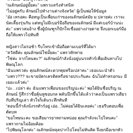
“ณลักษณ์อยู่มั้ยคะ” แพรวแสร้งทำสนิท
“ไม่อยู่ครับ ลักษณ์ไปทำงานต่างจังหวัด” ผู้เป็นพ่อให้ข้อมูล
“อ๋อ เหรอคะ คือหนูเป็นเพื่อนเก่าของณลักษณ์สมัย ม.ปลายค่ะ เราจะ
นัดเลี้ยงรุ่นกัน แต่หนูไม่มีเบอร์มือถือของณลักษณ์ มีแต่เบอร์บ้านน่ะ
ค่ะ” แพรวสมอ้าง ซึ่งผู้บัณฑูรก็ปักใจเชื่ออย่างง่ายดาย จึงบอกเบอร์มือ
ถือให้แพรวไปทันที
หญิงสาวไม่รอช้า รีบโทรเข้ามือถือตามเบอร์ที่ได้มา
“สวัสดีค่ะ คุณลักษณ์ใช่มั้ยคะ” แพรวทักทา
“ใช่ค่ะ จากไหนคะ?” ณลักษณ์กำลังนั่งอยู่บนรถทัวร์เพื่อเดินทางไป
พิษณุโลก
“ฉันแพรวค่ะ คุณลักษณ์สะดวกคุยหรือเปล่าคะ” เธอแนะนำตัว
“แพรว??? จะขายบัตรเครดิตหรือขายประกันคะ ฉันไม่ทำหรอกนะ มี
เยอะแล้วค่ะ”
“ปะ...เปล่า ค่ะ ฉันแพรวเพื่อนของปริญน่ะค่ะ” พอได้ยินชื่อปริญ ณ
ลักษณ์ รู้สึกว่าชื่อคุ้นหูชอบกล พลันนึกขึ้นได้แล้วว่าคงเป็นแพรวเดียว
กับที่ปริญเล่า หัวใจก็เต้นระทึกทันที
“ตอนนี้กำลังนั่งรถทัวร์อยู่ เอ่อ...ไม่ค่อยได้ยินเลยค่ะ” เธอรีบตอบเพื่อ
ตัดบท
“ขอโทษนะคะ ขอเสียมารยาทถามหน่อย คุณกำลังจะไปไหนคะ”
พรวถามไม่อ้อมค้อม
“ไปพิษณุโลกค่ะ” ณลักษณ์หลุดปากไปโดยไม่ทันคิด จึงยกมือเขกหัว