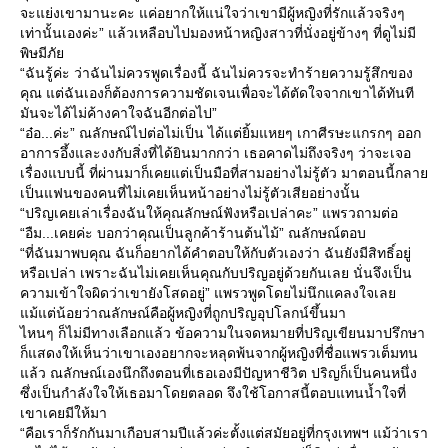
จะแย่งเขามานะคะ แค่อยากให้แน่ใจว่าเขามีผู้หญิงที่รักแล้วจริงๆ
เท่านั้นเองค่ะ” แล้วเหลือบไปมองหน้าหญิงสาวที่นั่งอยู่ข้างๆ ที่ดูไม่มี
พิษมีภั
“ฉันรู้ค่ะ ว่าฉันไม่ควรพูดเรื่องนี้ ฉันไม่ควรจะทำร้ายความรู้สึกของ
คุณ แต่ฉันเองก็ต้องการความชัดเจนเพื่อจะได้ตัดใจจากเขาได้ทันที
มันจะได้ไม่ค้างคาใจฉันอีกต่อไป”
“อ๋อ...ค่ะ” ณลักษณ์ไปต่อไม่เป็น ได้แต่ยิ้มแหยๆ เกาศีรษะแกรกๆ ออก
อาการอึ้งและงงกับสิ่งที่ได้ยินมากกว่า เธอคาดไม่ถึงจริงๆ ว่าจะเจอ
เรื่องแบบนี้ ที่ผ่านมาก็เคยแต่เป็นมือที่สามอย่างไม่รู้ตัว มาตอนนี้กลา
เป็นแฟนของคนที่ไม่เคยเห็นหน้าอย่างไม่รู้ตัวเสียอย่างนั้น
“ปริญเคยเล่าเรื่องฉันให้คุณลักษณ์ฟังหรือเปล่าคะ” แพรวถามต่อ
“อืม...เคยค่ะ บอกว่าคุณเป็นลูกค้าร้านต้นไม้” ณลักษณ์ตอบ
“ที่ฉันมาพบคุณ ฉันก็อยากได้คำตอบให้กับตัวเองว่า ฉันยังมีสิทธิ์อยู่
หรือเปล่า เพราะฉันไม่เคยเห็นคุณกับปริญอยู่ด้วยกันเลย นั่นจึงเป็น
ความเข้าใจผิดว่าเขายังโสดอยู่” แพรวพูดโดยไม่นึกแคลงใจเล
ม้แต่น้อยว่าณลักษณ์คือผู้หญิงที่ถูกปริญอุปโลกน์ขึ้นมา
ไหนๆ ก็ไม่มีทางเลือกแล้ว ข้อความในจดหมายที่ปริญเขียนมาปรึกษา
ก็แสดงให้เห็นว่าเขาเองอยากจะหลุดพ้นจากผู้หญิงที่ชื่อแพรวเต็มทน
ล้ว ณลักษณ์เองนึกถึงตอนที่เธอเองมีปัญหาชีวิต ปริญก็เป็นคนหนึ่ง
ซึ่งเป็นกำลังใจให้เธอมาโดยตลอด จึงใช้โอกาสนี้ตอบแทนน้ำใจที่
เขาเคยมีให้มา
“คือเราก็รักกันมาเกือบสามปีแล้วค่ะตั้งแต่สมัยอยู่ที่กรุงเทพฯ แม้ว่าเรา