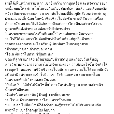
เมื่อได้เห็นหน้าภรรยาเก่า เขายิ้มกว้างกว่าทุกครั้ง และหวังว่าภรรยา
จะยิ้มตอบให้ เพราะไม่ได้เจอกันเกือบสองสัปดาห์แล้ว แต่กลับต้องผิด
หวัง เมื่อภรรยาหลบสายตาเขาหันไปมองที่อื่น ภูษิตสังเกตว่าแพรวดู
ผ่ายผอมลงเล็กน้อย ใบหน้าซีดเซียวไม่สดชื่น ขาดสีสันจากเครื่อง
สำอางดังเคย แต่ก็ไม่ได้เอ่ยปากทักแต่อย่างใด เพียงแต่เขาไปกอด
ลูกชายที่แต่งตัวหล่อรอพ่อมารับไปทานข้าว
“แพรวอยากทานอะไรเป็นพิเศษมั้ย” เขาเอ่ยถามอดีตภรรยา
“อะไรก็ได้ค่ะ แพรวไม่ค่อยหิวเท่าไหร่ แล้วแต่ลูกก็แล้วกัน”
“สุดหล่ออยากทานอะไรครับ” ผู้เป็นพ่อหันไปถามลูกชา
“ข้าวผัดปู” ปลาเก๋าตอบฉะฉาน
“โอเค งั้นเราไปทานซีฟู้ดกันนะ”
ขณะที่ลูกชายกำลังเอร็ดอร่อยกับข้าวผัดปู และกุ้งอบวุ้นเส้นอยู่
สารวัตรอดห่วงภรรยาเก่าไม่ได้จึงถามตรงๆ ว่าเกิดอะไรขึ้น จึงทำให้
เธอดูเศร้าหมองขาดชีวิตชีวาลงไปถนัดตา แพรวเองไม่ได้อยากปิดบัง
อดีตสามี เพราะเธอเข้าใจดีว่าเขายังรักและห่วงเธอมากแค่ไหน
“แพรวอกหักค่ะ” เธอตอบเสียงสลด
“กับใคร?....ไอ้ป่าไม้นั่นใช่มั้ย” สารวัตรสันนิษฐาน แพรวพยักหน้า
น้ำตาซึมอีกรอบ
“ดีแล้วนี่ แสดงว่ามันรู้ตัวอยู่” เขายิ้มมุมปาก
“อะไรนะ พี่หมายความว่าไง” แพรวชักสงสั
“ปะ..เปล่า ไม่มีอะไร พี่ก็คิดว่ามันคงรู้ตัวว่ามันไม่ได้เหมาะสมกับ
พรวไง” เขาอึกอักพูดไม่เต็มปาก