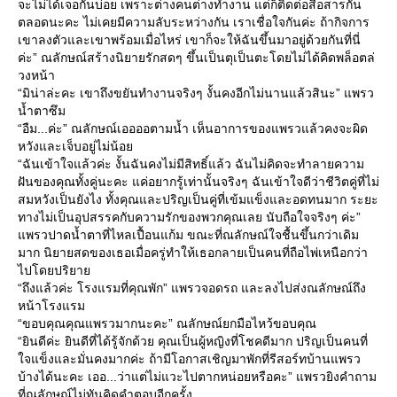
จะไม่ได้เจอกันบ่อย เพราะต่างคนต่างทำงาน แต่ก็ติดต่อสื่อสารกัน
ตลอดนะคะ ไม่เคยมีความลับระหว่างกัน เราเชื่อใจกันค่ะ ถ้ากิจการ
เขาลงตัวและเขาพร้อมเมื่อไหร่ เขาก็จะให้ฉันขึ้นมาอยู่ด้วยกันที่นี่
ค่ะ” ณลักษณ์สร้างนิยายรักสดๆ ขึ้นเป็นตุเป็นตะโดยไม่ได้คิดพล็อตล่
วงหน้า
“มิน่าล่ะคะ เขาถึงขยันทำงานจริงๆ งั้นคงอีกไม่นานแล้วสินะ” แพรว
น้ำตาซึม
“อืม...ค่ะ” ณลักษณ์เออออตามน้ำ เห็นอาการของแพรวแล้วคงจะผิด
หวังและเจ็บอยู่ไม่น้อ
“ฉันเข้าใจแล้วค่ะ งั้นฉันคงไม่มีสิทธิ์แล้ว ฉันไม่คิดจะทำลายความ
ฝันของคุณทั้งคู่นะคะ แค่อยากรู้เท่านั้นจริงๆ ฉันเข้าใจดีว่าชีวิตคู่ที่ไม่
สมหวังเป็นยังไง ทั้งคุณและปริญเป็นคู่ที่เข้มแข็งและอดทนมาก ระยะ
ทางไม่เป็นอุปสรรคกับความรักของพวกคุณเลย นับถือใจจริงๆ ค่ะ”
พรวปาดน้ำตาที่ไหลเปื้อนแก้ม ขณะที่ณลักษณ์ใจชื้นขึ้นกว่าเดิม
มาก นิยายสดของเธอเมื่อครู่ทำให้เธอกลายเป็นคนที่ถือไพ่เหนือกว่า
ไปโดยปริยา
“ถึงแล้วค่ะ โรงแรมที่คุณพัก” แพรวจอดรถ และลงไปส่งณลักษณ์ถึง
หน้าโรงแรม
“ขอบคุณคุณแพรวมากนะคะ” ณลักษณ์ยกมือไหว้ขอบคุณ
“ยินดีค่ะ ยินดีที่ได้รู้จักด้วย คุณเป็นผู้หญิงที่โชคดีมาก ปริญเป็นคนที่
จแข็งและมั่นคงมากค่ะ ถ้ามีโอกาสเชิญมาพักที่รีสอร์ทบ้านแพรว
บ้างได้นะคะ เออ...ว่าแต่ไม่แวะไปตากหน่อยหรือคะ” แพรวยิงคำถาม
ที่ณลักษณ์ไม่ทันคิดคำตอบอีกครั้ง