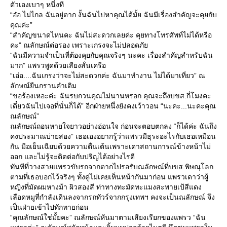
ตัวเองเบาๆ หนึ่งที
“อ๋อ ไม่ไกล ฉันอยู่ตาก งั้นฉันไปหาคุณได้มั้ย ฉันมีเรื่องสำคัญจะคุยกับ
คุณค่ะ”
“สำคัญขนาดไหนคะ ฉันไม่สะดวกเลยค่ะ คุยทางโทรศัพท์ไม่ได้หรือ
คะ” ณลักษณ์ต่อรอง เพราะเกรงจะไม่ปลอดภั
“ฉันมีความจำเป็นที่ต้องคุยกับคุณจริงๆ นะคะ เรื่องสำคัญสำหรับฉัน
มาก” แพรวพูดด้วยเสียงสั่นเครือ
“เอ่อ....ฉันเกรงว่าจะไม่สะดวกค่ะ ฉันมาทำงาน ไม่ได้มาเที่ยว” ณ
ลักษณ์ยืนกรานคำเดิม
“ขอร้องเหอะค่ะ ฉันรบกวนคุณไม่นานหรอก คุณจะถึงบขส.กี่โมงคะ
เดี๋ยวฉันไปเจอที่นั่นก็ได้” อีกฝ่ายหนึ่งยังคงเว้าวอน “นะคะ...นะคะคุณ
ณลักษณ์”
ณลักษณ์ถอนหายใจยาวอย่างอ่อนใจ ก่อนจะตอบตกลง “ก็ได้ค่ะ ฉันถึง
คงประมาณบ่ายสอง” เธอเองอยากรู้ว่าแพรวมีธุระอะไรกับเธอเหมือน
กัน มือเย็นเฉียบด้วยความตื่นเต้นเพราะเดาสถานการณ์ข้างหน้าไม่
ออก และไม่รู้จะติดต่อกับปริญได้อย่างไรดี
ทันทีที่วางสายแพรวขับรถจากตากไปรอรับณลักษณ์ที่บขส.พิษณุโลก
ตามที่เธอบอกไว้จริงๆ ทั้งคู่ไม่เคยเห็นหน้ากันมาก่อน แพรวเดาว่าผู้
หญิงที่มัดผมหางม้า ผิวสองสี ท่าทางทะมัดทะแมงสะพายเป้สีแดง
เลือดหมูที่กำลังเดินลงจากรถทัวร์จากกรุงเทพฯ คงจะเป็นณลักษณ์ จึง
เป็นฝ่ายเข้าไปทักทายก่อน
“คุณลักษณ์ใช่มั้ยคะ” ณลักษณ์หันมาตามเสียงเรียกของแพรว “ฉัน