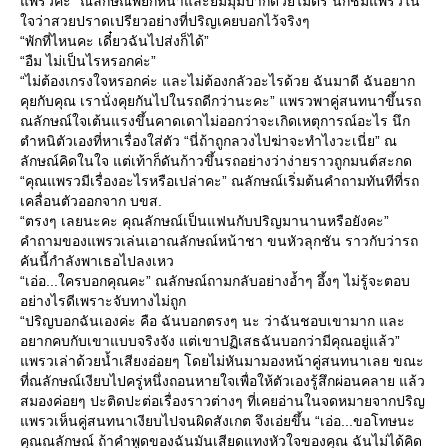
พรวค่ะ” ณลักษณ์พยักหน้าและยิ้มมุมปากด้วยไมตรี นึกชมแพรวใน
จว่าสวยปราดเปรียวอย่างที่ปริญเคยบอกไว้จริงๆ
“พักที่ไหนคะ เดี๋ยวฉันไปส่งก็ได้”
“อืม ไม่เป็นไรหรอกค่ะ”
“ไม่ต้องเกรงใจหรอกค่ะ และไม่ต้องกลัวอะไรด้วย ฉันมาดี ฉันอยาก
คุยกับคุณ เรานั่งคุยกันไปในรถดีกว่านะคะ” แพรวพาคู่สนทนาขึ้นรถ
ณลักษณ์ใจเต้นแรงขึ้นคาดเดาไม่ออกว่าจะเกิดเหตุการณ์อะไร นึก
ตำหนิตัวเองที่หาเรื่องใส่ตัว “นี่ถ้าถูกลวงไปฆ่าจะทำไงวะเนี่ย” ณ
ลักษณ์คิดในใจ แต่เท้าก็ดันก้าวขึ้นรถอย่างว่าง่ายราวถูกมนต์สะกด
“คุณแพรวมีเรื่องอะไรหรือเปล่าคะ” ณลักษณ์เริ่มต้นคำถามทันทีที่รถ
เคลื่อนตัวออกจาก บขส.
“ตรงๆ เลยนะคะ คุณลักษณ์เป็นแฟนกับปริญมานานหรือยังคะ”
คำถามของแพรวเล่นเอาณลักษณ์หน้าชา ขนหัวลุกชัน ราวกับว่ารถ
คันนี้กำลังพาเธอไปลงเหว
“เอ่อ...ใครบอกคุณคะ” ณลักษณ์ถามกลับอย่างอ้ำๆ อึ้งๆ ไม่รู้จะตอบ
อย่างไรดีเพราะจับทางไม่ถูก
“ปริญบอกฉันเองค่ะ คือ ฉันบอกตรงๆ นะ ว่าฉันชอบเขามาก และ
อยากคบกับเขาแบบจริงจัง แต่เขาปฏิเสธฉันบอกว่ามีคุณอยู่แล้ว”
พรวเล่าด้วยน้ำเสียงอ่อยๆ โดยไม่หันมามองหน้าคู่สนทนาเลย ขณะ
ที่ณลักษณ์เงียบไปครู่หนึ่งถอนหายใจเพื่อให้ตัวเองรู้สึกผ่อนคลาย แล้ว
สมองค่อยๆ ปะติดปะต่อเรื่องราวต่างๆ ที่เคยอ่านในจดหมายจากปริญ
พรวเห็นคู่สนทนาเงียบไปจนผิดสังเกต จึงเอ่ยขึ้น “เอ่อ...ขอโทษนะ
คุณณลักษณ์ ถ้าคำพูดของฉันมันเสียดแทงหัวใจของคุณ ฉันไม่ได้คิด