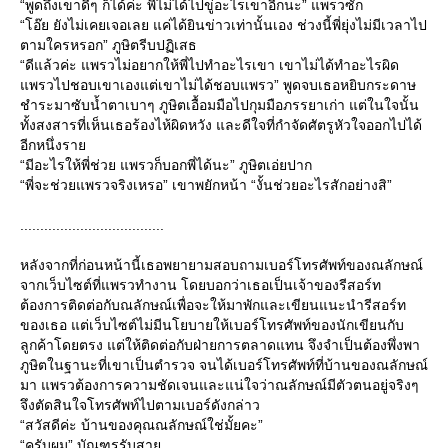
“พูดถึงเขาดีๆ ก็ได้ค่ะ พี่ไม่ได้ไปขู่อะไรเขาอีกนะ” แพรวซัก
“โอ๊ย ยังไม่เคยเจอเลย แค่ได้ยินข่าวเท่านั้นเอง ช่วงนี้พี่ยุ่งไม่มีเวลาไป
ตามใครหรอก” ภูษิตรีบปฏิเสธ
“ดีแล้วค่ะ แพรวไม่อยากให้พี่ไปทำอะไรเขา เขาไม่ได้ทำอะไรผิด
พรวไปชอบเขาเองแต่เขาไม่ได้ชอบแพรว” พูดจบเธอหยิบกระดาษ
ชำระมาซับน้ำตาเบาๆ ภูษิตเอื้อมมือไปกุมมือภรรยาเก่า แต่ในใจนั้น
ทั้งสงสารที่เห็นเธอร้องไห้ผิดหวัง และดีใจที่กำจัดศัตรูหัวใจออกไปได้
อีกหนึ่งรา
“มีอะไรให้พี่ช่วย แพรวก็บอกพี่ได้นะ” ภูษิตเอ่ยปาก
“พี่จะช่วยแพรวจริงเหรอ” เขาพยักหน้า “งั้นช่วยอะไรสักอย่างสิ”
....................................
หลังจากที่ก่อนหน้านี้เธอพยายามสอบถามเบอร์โทรศัพท์ของณลักษณ์
จากเว็บไซต์ที่แพรวทำงาน โดยบอกว่าเธอเป็นเจ้าของรีสอร์ท
ต้องการติดต่อกับณลักษณ์เพื่อจะให้มาพักและเขียนแนะนำรีสอร์ท
ของเธอ แต่เว็บไซต์ไม่มีนโยบายให้เบอร์โทรศัพท์ของนักเขียนกับ
ลูกค้าโดยตรง แต่ให้ติดต่อกับฝ่ายการตลาดแทน จึงจำเป็นต้องพึ่งพา
ภูษิตในฐานะที่เขาเป็นตำรวจ จนได้เบอร์โทรศัพท์ที่บ้านของณลักษณ์
มา แพรวต้องการความชัดเจนและแน่ใจว่าณลักษณ์มีตัวตนอยู่จริงๆ
จึงตัดสินใจโทรศัพท์ไปตามเบอร์ดังกล่าว
“สวัสดีค่ะ บ้านของคุณณลักษณ์ใช่มั้ยคะ”
“ครับผม” บัณฑูรรับสา