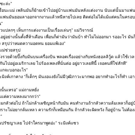
กซะล่ะ”
องเชื่อนะแม่ เพลินมันก็ย้ายเข้าไปอยู่บ้านแฟนมันหลังแต่งงาน นับแต่นั้นมาแฟ
 แฟนมันยอมลาออกจากงานแล้วหนีหายไปเลย ติดต่อไม่ได้แม้แต่คนในครอบครัว
น”
ัวแปลกๆ เห็นการแต่งงานเป็นเรื่องเล่นๆ” แม่วิจารณ์
อยู่อย่างนั้นตั้งสี่ห้าเดือน เพื่อนก็ด่ามันว่ามันบ้า ทำไมไม่ออกมา รออะไร มัน
ง สรุปว่าหมดความอดทน ยอมแพ้เอง”
 แม่ช่วยสรุป
ั่งรวยด้วยปิ๊งกับมันบนเครื่องบิน พลอตเรื่องอย่างกับหนังฮอลลิวู้ด แล้วใช้
ไปอยู่อเมริกาเลย ไปร้องเพลงที่นั่นต่อ อยู่ยาวเลยทีนี้ เจอคนที่ใช่สักที”
ม่ แกจะบอกอะไร”
” ระมิงค์เกาคาง “ก็เด็กๆ มันงอแงยังไม่มีวุฒิภาวะมากพอ อยากทำอะไรก็ทำ เอา
บนั้นเหรอ” แม่ถามหยั่ง
ป็นแค่ความหลงมากกว่า”
บความกลัวต่อไป ถ้าไม่กล้าเผชิญหน้ากับมัน คนทำงานถ้ากลัวความล้มเหลวก็อยู่
าะไม่อยากล้มเหลว ความรักก็เหมือนกัน ถ้ากลัวจะผิดหวัง ก็อยู่บ้าน ไม่ต้อ
ร”
ป็นปรัชญาเลย ไปจำใครมาพูดอ่ะ” ระมิงค์แซว