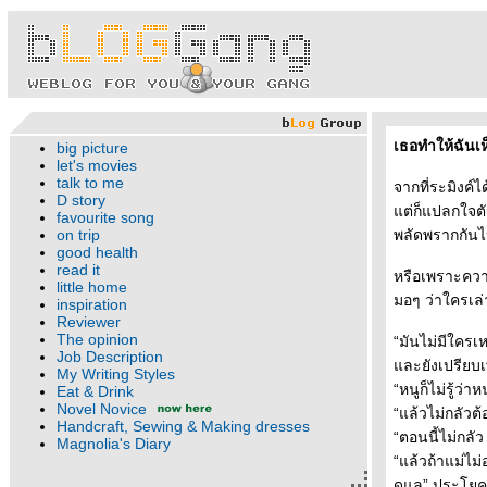
เธอทำให้ฉันเห็
big picture
let's movies
talk to me
จากที่ระมิงค์
D story
ต่ก็แปลกใจตัว
favourite song
on trip
พลัดพรากกันไ
good health
read it
หรือเพราะความ
little home
มอๆ ว่าใครเล่
inspiration
Reviewer
The opinion
“มันไม่มีใครเห
Job Description
ละยังเปรียบเท
My Writing Styles
“หนูก็ไม่รู้ว
Eat & Drink
Novel Novice
“แล้วไม่กลัวต
Handcraft, Sewing & Making dresses
“ตอนนี้ไม่กลัว 
Magnolia's Diary
“แล้วถ้าแม่ไม่
ดูแล” ประโยคส