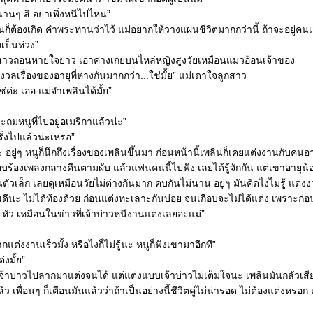
้งนานๆ สิ อย่าเพิ่งหนีไปไหน”
นก็ต้องเกิด คำพระท่านว่าไว้ แม่อยากให้วางแผนชีวิตมากกว่านี้ ถ้าจะอยู่คน
งเป็นห่วง”
ญิงสาวถอนหายใจยาว เอาคางเกยบนไหล่หญิงสูงวัยเหมือนแมวอ้อนเจ้าของ
กังวลเรื่องของอายุที่ห่างกันมากกว่า...ใช่มั้ย” แม่เดาใจลูกสาว
ช่ค่ะ เออ แม่จำเพลินได้มั้ย”
ะถมหนูที่ไปอยู่อเมริกาแล้วน่ะ”
ฝรั่งไปแล้วน่ะเหรอ”
ะ อยู่ๆ หนูก็นึกถึงเรื่องของเพลินขึ้นมา ก่อนหน้านี้เพลินก็เคยแต่งงานกับคน
อบร้องเพลงกลางคืนตามผับ แล้วแฟนคนนี้ไปฟัง เลยได้รู้จักกัน แต่เขาอายุน้อ
ันตัวเล็ก เลยดูเหมือนวัยไม่ต่างกันมาก คบกันไม่นาน อยู่ๆ มันคิดไงไม่รู้ แต่งง
กันดีนะ ไม่ได้ท้องด้วย ก่อนแต่งทะเลาะกันบ่อย จนเกือบจะไม่ได้แต่ง เพราะก่
ยหัว เหมือนในข่าวที่เจ้าบ่าวหนีงานแต่งเลยอ่ะแม่”
ากแต่งงานเร็วมั้ง หรือไงก็ไม่รู้นะ หนูก็ฟังเขามาอีกที”
่งมั้ย”
เจ้าบ่าวไปลากมาแต่งจนได้ แต่แต่งแบบเจ้าบ่าวไม่เต็มใจนะ เพลินมันกลัวเส
เพื่อนๆ ก็เตือนมันแล้วว่าถ้าเป็นอย่างนี้ชีวิตคู่ไม่น่ารอด ไม่ต้องแต่งหรอก แต