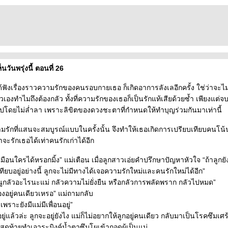
นวันพรุ่งนี้ ตอนที่ 26
ได้ฟังเรื่องราวความรักของคนรอบกายเธอ ก็เกิดอาการลังเลอีกครั้ง ใช่ว่าจะไ
เองทำไมถึงต้องกลัว ทั้งที่ความรักของเธอก็เป็นรักแท้เสียด้วยซ้ำ เพียงแต่
ปโดยไม่ล่ำลา เพราะลิขิตของดวงชะตาที่กำหนดให้ทำบุญร่วมกันมาเท่านี้
รักที่แสนจะสมบูรณ์แบบในครั้งนั้น จึงทำให้เธอเกิดการเปรียบเทียบคนโน้นค
าจะรักเธอได้เท่าคนรักเก่าได้อีก
มือนใครได้หรอกมิ้ง” แม่เตือน เมื่อลูกสาวเอ่ยคำปรึกษาปัญหาหัวใจ “ถ้าลูกยัง
ียบอยู่อย่างนี้ ลูกจะไม่มีทางได้เจอความรักใหม่และคนรักใหม่ได้อีก”
่าหนูกลัวอะไรนะแม่ กลัวความไม่ยั่งยืน หรือกลัวการพลัดพราก กลัวไปหมด”
้องอยู่คนเดียวเหรอ” แม่ถามกลับ
เพราะยังมีแม่มีเพื่อนอยู่”
อยู่แล้วล่ะ ลูกจะอยู่ยังไง แม่ก็ไม่อยากให้ลูกอยู่คนเดียว กลับมาเป็นโรคซึมเ
ุดท้ายทำเอาระมิงค์น้ำตาซึมโผเข้ากอดผู้เป็นแม่