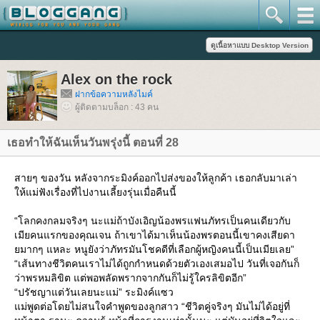
Alex on the rock
ฝากข้อความหลังไมค์
ผู้ติดตามบล็อก : 43 คน
เธอทำให้ฉันเห็นวันพรุ่งนี้ ตอนที่ 28
สายๆ ของวัน หลังจากระมิงค์ออกไปส่งของให้ลูกค้า เธอกลับมาเล่า
ห้แม่ฟังเรื่องที่ไปงานเลี้ยงรุ่นเมื่อคืนนี้
“โลกคงกลมจริงๆ นะแม่ถ้าบังเอิญน้องพรแฟนภัทรเป็นคนเดียวกับ
เมียคนแรกของคุณเจน ถ้าเขาได้มาเห็นน้องพรตอนนี้เขาคงเสียดา
มากๆ แหละ หนูยังว่าภัทรมันโชคดีที่เลือกผู้หญิงคนนี้เป็นเมียเลย”
“เส้นทางชีวิตคนเราไม่ได้ถูกกำหนดด้วยตัวเองเสมอไป วันที่เจอกันก็
ว่าพรหมลิขิต แต่พอพลัดพรากจากกันก็ไม่รู้ใครลิขิตอีก”
“ปรัชญาแต่วันเลยนะแม่” ระมิงค์แซว
ม่พูดต่อโดยไม่สนใจคำพูดของลูกสาว “ชีวิตคู่จริงๆ มันไม่ได้อยู่ที่