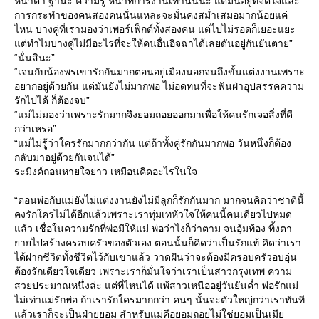
หน้าตา ฐานะ ความรู้ หน้าที่การงานเท่านั้นนะ แต่มันอยู่ที่จิตใจและ
การกระทำของคนสองคนนั่นแหละจะมั่นคงสม่ำเสมอมากน้อยแค่
ไหน บางคู่ที่เรามองว่าเพอร์เฟ็กต์ทั้งสองคน แต่ไปไม่รอดก็เยอะแยะ
ต่ทำไมบางคู่ไม่มีอะไรที่จะให้คนอื่นอิจฉาได้เลยดันอยู่กันยันตาย”
“นั่นสินะ”
“เจนกับน้องพรเขารักกันมากตอนอยู่เมืองนอกจนถึงขั้นแต่งงานเพราะ
อยากอยู่ด้วยกัน แต่มันยังไม่มากพอ ไม่อดทนที่จะฟันฝ่าอุปสรรคความ
รักไปได้ ก็ต้องจบ”
“แม่ไม่มองว่าเพราะรักมากจึงยอมถอยออกมาเพื่อให้คนรักเจอสิ่งที่ดี
กว่าเหรอ”
“แม่ไม่รู้ว่าใครรักมากกว่ากัน แต่ถ้าทั้งคู่รักกันมากพอ วันหนึ่งก็ต้อง
กลับมาอยู่ด้วยกันจนได้”
ระมิงค์ถอนหายใจยาว เหมือนคิดอะไรในใจ
“ตอนพ่อกับแม่ยังไม่แต่งงานยังไม่มีลูกก็รักกันมาก มากจนคิดว่าชาตินี้
คงรักใครไม่ได้อีกแล้วเพราะเราทุ่มเทหัวใจให้คนนี้คนเดียวไปหมด
ล้ว เชื่อในความรักที่พ่อมีให้แม่ พ่อว่าไงก็ว่าตาม จนอุ้มท้อง ทิ้งตา
ายไปสร้างครอบครัวของตัวเอง ตอนนั้นก็คิดว่าเป็นรักแท้ คิดว่าเรา
ได้ฝากชีวิตทั้งชีวิตไว้กับเขาแล้ว วาดฝันว่าจะต้องมีครอบครัวอบอุ่น
ต้องรักเดียวใจเดียว เพราะเราก็มั่นใจว่าเราเป็นสาวกรุงเทพ ความ
สวยประมาณหนึ่งล่ะ แต่ที่ไหนได้ แพ้สาวเหนืออยู่วันยันค่ำ พ่อรักแม่
ไม่เท่าแม่รักพ่อ ถ้าเรารักใครมากกว่า คนๆ นั้นจะตัวใหญ่กว่าเราทันที
ล้วเราก็จะเป็นฝ่ายยอม สำหรับแม่คือยอมถอยไม่ใช่ยอมเป็นเมี