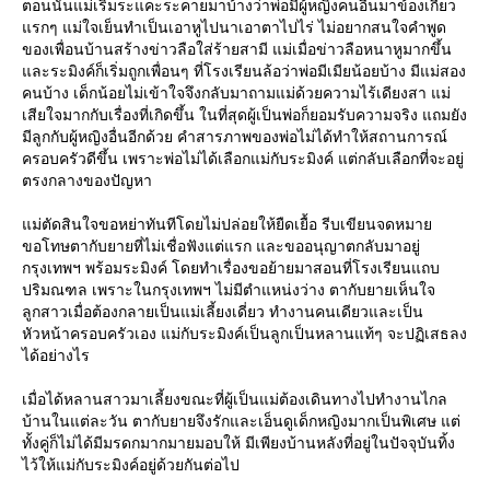
ตอนนั้นแม่เริ่มระแคะระคายมาบ้างว่าพ่อมีผู้หญิงคนอื่นมาข้องเกี่ยว
รกๆ แม่ใจเย็นทำเป็นเอาหูไปนาเอาตาไปไร่ ไม่อยากสนใจคำพูด
ของเพื่อนบ้านสร้างข่าวลือใส่ร้ายสามี แม่เมื่อข่าวลือหนาหูมากขึ้น
ละระมิงค์ก็เริ่มถูกเพื่อนๆ ที่โรงเรียนล้อว่าพ่อมีเมียน้อยบ้าง มีแม่สอง
คนบ้าง เด็กน้อยไม่เข้าใจจึงกลับมาถามแม่ด้วยความไร้เดียงสา แม่
เสียใจมากกับเรื่องที่เกิดขึ้น ในที่สุดผู้เป็นพ่อก็ยอมรับความจริง แถมยัง
มีลูกกับผู้หญิงอื่นอีกด้วย คำสารภาพของพ่อไม่ได้ทำให้สถานการณ์
ครอบครัวดีขึ้น เพราะพ่อไม่ได้เลือกแม่กับระมิงค์ แต่กลับเลือกที่จะอยู่
ตรงกลางของปัญหา
ม่ตัดสินใจขอหย่าทันทีโดยไม่ปล่อยให้ยืดเยื้อ รีบเขียนจดหมา
ขอโทษตากับยายที่ไม่เชื่อฟังแต่แรก และขออนุญาตกลับมาอยู่
กรุงเทพฯ พร้อมระมิงค์ โดยทำเรื่องขอย้ายมาสอนที่โรงเรียนแถบ
ปริมณฑล เพราะในกรุงเทพฯ ไม่มีตำแหน่งว่าง ตากับยายเห็นใจ
ลูกสาวเมื่อต้องกลายเป็นแม่เลี้ยงเดี่ยว ทำงานคนเดียวและเป็น
หัวหน้าครอบครัวเอง แม่กับระมิงค์เป็นลูกเป็นหลานแท้ๆ จะปฏิเสธลง
ได้อย่างไร
เมื่อได้หลานสาวมาเลี้ยงขณะที่ผู้เป็นแม่ต้องเดินทางไปทำงานไกล
บ้านในแต่ละวัน ตากับยายจึงรักและเอ็นดูเด็กหญิงมากเป็นพิเศษ แต่
ทั้งคู่ก็ไม่ได้มีมรดกมากมายมอบให้ มีเพียงบ้านหลังที่อยู่ในปัจจุบันทิ้ง
ไว้ให้แม่กับระมิงค์อยู่ด้วยกันต่อไป