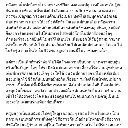
หลังจากนั้นพ่อก็หายไปจากวงจรชีวิตของสองแม่ลูก เหมือนคนไม่รู้จัก
กัน แม้กระทั่งตอนที่ระมิงค์กำลังจะแต่งงานกับรชต เธอถามแม่ว่า
ควรจะเชิญพ่อมาร่วมงานด้วยหรือเปล่า ทั้งที่ไม่เคยพูดจากันอีกเล
นับแต่จากมา แม่ว่าให้ระมิงค์ตัดสินใจเอง แม่กับพ่อไม่เหลือความ
สัมพันธ์กันแล้ว แต่เธอกับพ่อยังมีสายสัมพันธ์ของพ่อลูกกันอยู่ ระมิงค์
จึงส่งการ์ดแต่งงานไปให้พ่อทางไปรษณีย์โดยไม่มีคำร้องขอใดๆ
ทำนองว่าจะมาก็ยินดี ไม่มาก็ไม่เป็นไร เพียงบอกให้รับรู้ตามมารยาท
เท่านั้น จนวิวาห์ล่มไปแล้ว พ่อก็ยังเงียบไม่เคยติดต่อกลับมา ไม่ถามไถ่
ไม่รับรู้ความเป็นไปในชีวิตของลูกสาวคนนี้ไม่ว่าช่องทางใดๆ
ต่การเป็นเด็กกำพร้าพ่อก็ไม่ได้สร้างความเจ็บปวด ขาดความอบอุ่น
หรือเป็นปัญหาใดๆ ให้ระมิงค์ แม่และตายายเลี้ยงดูให้ความสุขกับเธอ
เต็มที่เท่าที่ครอบครัวเล็กๆ จะให้ได้ จนวันที่ตายายจากไป เหลือเพียง
สองแม่ลูกใช้ชีวิตกันแบบพอมีพอกินเรื่อยมา ระมิงค์จึงสนิทกับแม่มาก
เพราะเป็นทั้งแม่ทั้งพี่ทั้งเพื่อนของเธอ จึงไม่น่าแปลกใจที่เมื่อแม่แก่ตัว
ลงทุกวันก็ย่อมคาดหวังว่าลูกสาวจะมีใครสักคนหยิบยื่นความรักความ
เข้าใจให้อย่างจริงใจ และพร้อมดูแลกันไปจนแก่เฒ่า แม้ตัวผู้เป็นแม่
เองจะไม่เคยพบรักแท้มาก่อนก็ตาม
หญิงสาวเห็นแม่นั่งนิ่งไปครู่ใหญ่ เธอค่อยๆ เขยิบไปซบไหล่และโอบ
หลวมๆ เป็นพฤติกรรมที่ทั้งคู่ใช้สื่อสารกันเมื่อฝ่ายใดฝ่ายหนึ่งต้องการ
กำลังใจ เธอรู้ว่าแม่ตกอยู่ในภวังค์ของความกังวลใจ ไม่มีร่องรอยแห่ง