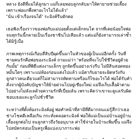
หลวง ยังดีที่แม่ได้ลูกมา แม่ก็เลยหอบลูกกลับมาให้ตายายช่วยเลี้ยง
เพราะพ่อแกพึ่งพาอะไรไม่ได้แล้ว”
“นั่น เข้าเรื่องจนได้” ระมิงค์รีบดักคอ
เธอฟังเรื่องราวของพ่อกับแม่บ่อยตั้งแต่เด็กจนโต จากที่เคยน้อยใจพ่อ
จนทุกวันนี้กลายเป็นเรื่องชาชินไปเสียแล้ว แต่แม่ก็ยังสามารถเล่าซ้ำ
ได้มิรู้เบื่อ
ภาพเหตุการณ์เกือบสี่สิบปีผุดขึ้นมาในหัวของผู้เป็นแม่อีกครั้ง วันที่
ชายคนรักคือพ่อของระมิงค์ ถามแม่ว่า “พร้อมที่จะไปใช้ชีวิตอยู่ด้ว
กันมั้ย” ก่อนที่พิธีแต่งงานเล็กๆ ถูกจัดขึ้นอย่างเร่งรีบ ไม่มีสินสอดทอง
หมั้นใดๆ เพราะแม่ท้องก่อนแต่งไปแล้ว แม้ตากับยายจะผิดหวังกับ
ลูกสาวคนเดียวแต่ก็ไม่สามารถทัดทานหรือแก้ไขอะไรได้ พ่อได้รับคำ
สั่งจากผู้บังคับบัญชาให้ย้ายด่วนไปอยู่เชียงใหม่ แม่จึงเก็บเสื้อผ้าตาม
ไปอย่างไม่ลังเลด้วยความรักที่เปี่ยมล้น เพราะคิดว่าเขาจะดูแลรับผิด
ชอบเธอและลูกไปชั่วชีวิต
ระหว่างที่ตั้งท้องระมิงค์อยู่ พ่อทำหน้าที่สามีที่ดีมากจนแม่รู้สึกว่าเธอ
ช่างโชคดีเหลือเกิน กระทั่งคลอดระมิงค์ พ่อให้แม่เป็นแม่บ้านอยู่บ้าน
เลี้ยงลูกต่อไป จนลูกสาวถึงวัยอนุบาล ค่าใช้จ่ายในบ้านเพิ่มขึ้น แม่จึง
ไปสมัครสอบเป็นครูเพื่อแบ่งเบาภาระพ่อ