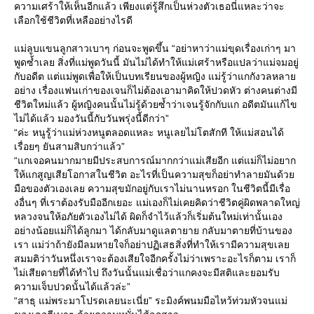
ความเศร้าให้เห็นอีกแล้ว เพียงแต่รู้สึกเป็นห่วงตัวเธอนี่แหละว่าจะ
เลือกใช้ชีวิตที่เหลืออย่างไรดี
ม่ลูบแขนลูกสาวเบาๆ ก่อนจะพูดขึ้น “อย่าหาว่าแม่ขุดเรื่องเก่าๆ มา
พูดซ้ำเลย สิ่งที่แม่พูดวันนี้ มันไม่ได้ทำให้แม่เศร้าหรือแปลว่าแม่จมอยู่
กับอดีต แต่แม่พูดเพื่อให้เป็นบทเรียนของผู้หญิง แม่รู้ว่าแกกังวลหลา
อย่าง เรื่องแฟนเก่าของเจนก็ไม่ต้องเอามาคิดให้ปวดหัว ต่างคนต่างมี
ชีวิตใหม่แล้ว ผู้หญิงคนนั้นไม่รู้ด้วยซ้ำว่าเจนรู้จักกับแก อดีตมันแก้ไข
ไม่ได้แล้ว มองวันนี้กับวันพรุ่งนี้ดีกว่า”
“ค่ะ หนูรู้ว่าแม่ห่วงหนูตลอดแหละ หนูเลยไม่โตสักที ให้แม่สอนได้
เรื่อยๆ ยันสามสิบกว่าแล้ว”
“แกเจอคนมากมายมีประสบการณ์มากกว่าแม่เสียอีก แต่แม่ก็ไม่อยาก
ห้แกสูญเสียโอกาสในชีวิต อะไรที่เป็นความสุขก็อย่าทำลายมันด้ว
มือของตัวเองเลย ความสุขมักอยู่กับเราไม่นานหรอก ในชีวิตนี้มีเรื่อ
งอื่นๆ ที่เราต้องรับมืออีกเยอะ แม่เองก็ไม่เคยคิดว่าชีวิตคู่ผิดพลาดใหญ่
หลวงจนให้อภัยตัวเองไม่ได้ ผิดก็จำไว้แล้วก็เริ่มต้นใหม่เท่านั้นเอง
อย่างน้อยแม่ก็ได้ลูกมา ได้กลับมาดูแลตายาย กลับมาตายที่บ้านของ
เรา แม่ว่าถ้ายังมีลมหายใจก็อย่าปฏิเสธสิ่งที่ทำให้เรามีความสุขเล
สมมติว่าวันหนึ่งเราจะต้องเสียใจอีกครั้งไม่ว่าเพราะอะไรก็ตาม เราก็
ไม่เสียดายที่ได้ทำไป ถึงวันนั้นแม่เชื่อว่าแกคงจะมีสติและยอมรับ
ความเจ็บปวดนั้นได้แล้วล่ะ”
“สาธุ แม่พระมาโปรดเลยนะเนี่ย” ระมิงค์พนมมือไหว้ท่วมหัวจนแม่