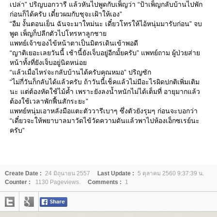
เปล่า” ปริญบอกวารี แล้วหันไปพูดกับเพ็ญว่า “ป้าเพ็ญกลับบ้านไปพัก
ก่อนก็ได้ครับ เดี๋ยวผมกับชุจะเฝ้าให้เอง”
“อืม งั้นตอนเย็น ฉันจะมาใหม่นะ เดี๋ยวโทรให้ไอ้หนุ่มมารับก่อน” จบ
พูด เพ็ญก็ปลีกตัวไปโทรหาลูกชา
พทย์เจ้าของไข้หน้าตาเป็นมิตรเดินเข้าพอดี
“ญาติเยอะเลยวันนี้ เช้านี้ยังเจ็บอยู่อีกมั้ยครับ” แพทย์ถาม ผู้ป่วยส่า
หน้าทั้งที่ยังเจ็บอยู่นิดหน่อ
“แล้วเมื่อไหร่จะกลับบ้านได้ครับคุณหมอ” ปริญซัก
“ไม่กี่วันก็กลับได้แล้วครับ ถ้าวันนี้เช็คแล้วไม่มีอะไรผิดปกติเพิ่มเติม
นะ แต่ต้องหัดใช้ไม้ค้ำ เพราะยังลงน้ำหนักไม่ได้เต็มที่ อายุมากแล้ว
ต้องใช้เวลาพักฟื้นสักระยะ”
พทย์หนุ่มเอาหลังมือแตะตัววารีเบาๆ ซึ่งตัวยังรุมๆ ก่อนจะบอกว่า
“เดี๋ยวจะให้พยาบาลมาวัดไข้วัดความดันแล้วพาไปห้องเอ็กซเรย์นะ
ครับ”
Create Date :
24 มิถุนายน 2557
Last Update :
5 ตุลาคม 2560 9:37:39 น.
Counter :
1130 Pageviews.
Comments :
1