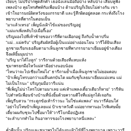
เงียบๆ ไม่ปริปากพูดสักคำ เธอนั่งเล่นมือถือบ้าง หลับบ้าง เสียบหูฟัง
เพลงบ้าง คุยโทรศัพท์กับเพื่อนบ้าง ด้านปริญก็เงียบไม่ต่างกัน เขา
เข้าใจอารมณ์ผิดหวังของภรรยาดี และรู้สึกผิดอยู่ตลอด กระทั่งถึงโรง
พยาบาลที่ตากในตอนเย็น
“มาแล้วเหรอ” เพ็ญนั่งเฝ้าไข้แม่ของปริญอยู่
“แม่แกเพิ่งหลับไปเมื่อกี๊เอง”
ปริญมองไปที่เท้าซ้ายของวารีที่ดามเฝือกอยู่ ถึงกับน้ำตาปริ่ม
“แม่...แม่ครับ” ปริญสัมผัสมือผู้เป็นแม่อย่างอ่อนโยน วารีได้ยินเสียง
ลูกชายเรียกเธอลืมตามาเห็นลูกชายที่พาภรรยามาเยี่ยมอยู่ข้างเตียง
จึงผลิยิ้มมุมปาก
“ปริญ มาได้ไงลูก” วารีถามด้วยเสียงที่แหบแห้ง
ชุมาพรยกมือไหว้แม่สามีอย่างนอบน้อม
“ไหนว่าจะไปเชียงใหม่ไง” ธารีถามย้ำเมื่อเห็นลูกชายไม่ยอมตอบ
“ป้าเพ็ญโทรบอกว่าแม่ลื่นตกบันได ผมกับชุก็เลยมาเยี่ยมแม่แทน แม่
ไม่เป็นไรนะ” ปริญกุมมือวารีแน่น
“พี่เพ็ญไม่น่าโทรไปตามมาเลย แค่เท้าแพลงเดี๋ยวเดียวก็หาย” วารีหัน
ไปตำหนิเพื่อนข้างบ้านที่นั่งยิ้มด้วยความดีใจที่แม่ลูกได้เจอกัน
เพ็ญรีบสวน “กระดูกข้อเท้าร้าวนะ ไม่ใช่แค่แพลง” จนวารีค้อนใส่
“อย่าไปโทษป้าเพ็ญเลยแม่ ป้าเขาหวังดี แม่อยากทานอะไรพิเศษมั้
เดี๋ยวผมกับชุจะไปซื้อมาให้”วารีโบกมือปฏิเสธ
“จะลำบากทำไม กินอาหารของโรงพยาบาลนี่แหละ”
ค่ำคืนนั้น ปริญและชุมาพรไม่ได้นอนเฝ้าไข้ที่โรงพยาบาล เพราะวารี