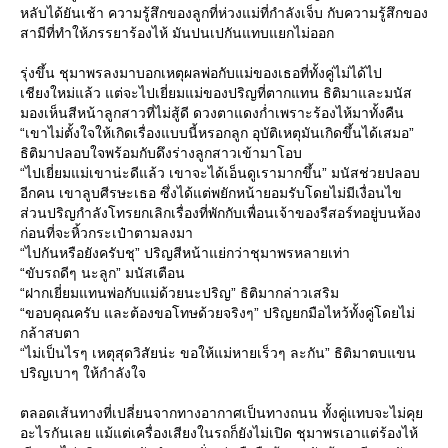
หลับได้ยันเช้า ความรู้สึกของลูกที่ห่วงแม่ที่กำลังเจ็บ กับความรู้สึกของ
สามีที่ทำให้ภรรยาร้องไห้ มันปนเปกันแทบแยกไม่ออก
รุ่งขึ้น ชุมาพรลงมาบอกเหตุผลพ่อกับแม่ของเธอที่ทั้งคู่ไม่ได้ไป
เชียงใหม่แล้ว แต่จะไปเยี่ยมแม่ของปริญที่ตากแทน ธิติมาและมนัส
มองเห็นสีหน้าลูกสาวที่ไม่สู้ดี ดวงตาแดงก่ำเพราะร้องไห้มาทั้งคืน
“เขาไม่ตั้งใจให้เกิดเรื่องแบบนี้หรอกลูก อุบัติเหตุมันเกิดขึ้นได้เสมอ”
ธิติมาปลอบใจพร้อมกับดึงร่างลูกสาวเข้ามาโอบ
“ไปเยี่ยมแม่เขาน่ะดีแล้ว เขาจะได้เอ็นดูเรามากขึ้น” มนัสช่วยปลอบ
อีกคน เขาลูบศีรษะเธอ ซึ่งได้แต่พยักหน้ายอมรับโดยไม่มีเงื่อนไข
ส่วนปริญกำลังโทรยกเลิกเรื่องที่พักกับเพื่อนเจ้าของรีสอร์ทอยู่บนห้อง
ก่อนที่จะหิ้วกระเป๋าตามลงมา
“ไปกันหรือยังครับชุ” ปริญสีหน้าแย่กว่าชุมาพรหลายเท่า
“ขับรถดีๆ นะลูก” มนัสเตือน
“ฝากเยี่ยมแทนพ่อกับแม่ด้วยนะปริญ” ธิติมากล่าวเสริม
“ขอบคุณครับ และต้องขอโทษด้วยจริงๆ” ปริญยกมือไหว้ทั้งคู่โดยไม่
กล้าสบตา
“ไม่เป็นไรๆ เหตุสุดวิสัยน่ะ ขอให้แม่หายเร็วๆ ละกัน” ธิติมาตบแขน
ปริญเบาๆ ให้กำลังใจ
ตลอดเส้นทางที่เปลี่ยนจากทางอากาศเป็นทางถนน ทั้งคู่แทบจะไม่คุ
อะไรกันเลย แม้แต่เครื่องเสียงในรถก็ยังไม่เปิด ชุมาพรเอาแต่ร้องไห้