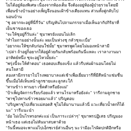
ไม่ได้อยู่ห้องพิเศษ เนื่องจากห้องเต็ม จึงต้องอยู่ห้องผู้ป่วยรวมโดยมี
เพื่อนข้างบ้านอย่างเพ็ญจึงนอนเฝ้าข้างเตียงแทน ส่วนทั้งคู่กลับไป
นอนบ้าน
“ชุ อยากจะอยู่ที่นี่กี่วัน” ปริญหันไปถามภรรยาเมื่อเห็นอากัปกิริยาที่
เย็นชาของเธอ
“จะให้ชุอยู่กี่วันล่ะ” ชุมาพรยังงอนไม่เลิก
“ทำไมถามอย่างนั้นล่ะ ผมเป็นห่วงชุ กลัวชุจะเบื่อ”
“อยากจะให้ชุกลับก่อนใช่มั้ย” ชุมาพรพูดโดยไม่มองหน้าสามี
“เปล่า ถ้าอยู่ก็อยากให้อยู่ด้วยกันกลับพร้อมกันนี่แหละ เราลางานมา
อาทิตย์หนึ่ง ชุจะอยู่ไหวมั้ยล่ะ”
“พรุ่งนี้จะให้คำตอบ” เธอตอบเสียงแข็ง แล้วรีบห่มผ้านอนโดยไม่
สนใจสามี
สองสามีภรรยาไปโรงพยาบาลแต่เช้าเพื่อเยี่ยมวารีที่มีสีหน้าแช่มชื่น
ขึ้นเมื่อได้เห็นหน้าลูกชายและลูกสะใภ้
“ทานข้าว ทานยา เช็ดตัวหรือยังแม่”
“ป้าเพ็ญจัดการเรียบร้อยแล้ว ทานไรมาหรือยังล่ะ” วารีถามลูกชา
“พาชุไปทานข้าวซอยมาแล้ว” ปริญตอบ
“ปริญพาชุไปเที่ยวแม่สอดสิ ชุไม่ได้มานานแล้วนี่ แวะเที่ยวน้ำตกก็ได้
นะ” วารีแนะนำ
“อ๋อ ไม่เป็นไรหรอกค่ะแม่ เป็นภาระเปล่าๆ” ชุมาพรปฏิเสธ ปริญมอง
หน้าเธอ แต่เธอไม่หันมาสบตาด้ว
“วันนี้หมอจะพาแม่ไปเอ็กซเรย์ส่วนอื่นๆ นะว่ามีอะไรผิดปกติอีกหรือ