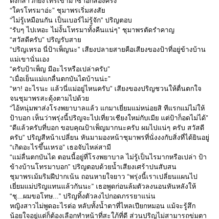
ดังกล่าวก็ยังโทรเข้ามาซ้ำอีกสองครั้ง
“ใครโทรมาอ่ะ” ชุมาพรเริ่มสงสั
“ไม่รู้เหมือนกัน เป็นเบอร์ไม่รู้จัก” ปริญตอบ
“รับๆ ไปเหอะ ไม่งั้นโทรมาทั้งคืนแน่ๆ” ชุมาพรตัดรำคาญ
“สวัสดีครับ” ปริญรับสา
“ปริญเหรอ นี่ป้าเพ็ญนะ” เสียงปลายสายคือเสียงของป้าที่อยู่ข้างบ้าน
ม่เขานั่นเอง
“ครับป้าเพ็ญ มีอะไรหรือเปล่าครับ”
“เมื่อเย็นแม่แกลื่นตกบันไดบ้านน่ะ”
“หา! อะไรนะ แล้วนี่แม่อยู่ไหนครับ” เสียงของปริญชวนให้ตื่นตกใจ
จนชุมาพรสะดุ้งตามไปด้ว
“ไอ้หนุ่มพาส่งโรงพยาบาลแล้ว แกมาเยี่ยมแม่หน่อยสิ ทีแรกแม่ไม่ให้
ป้าบอก เห็นว่าพรุ่งนี้ปริญจะไปเที่ยวเชียงใหม่กับเมีย แต่ป้าก็อดไม่ได้”
“ดีแล้วครับที่บอก ขอบคุณป้าเพ็ญมากนะครับ ผมไปแน่ๆ ครับ สวัสดี
ครับ” ปริญสีหน้าเปลี่ยน หันมามองหน้าชุมาพรที่นั่งงงกับสิ่งที่ได้ยินอยู่
“เกิดอะไรขึ้นเหรอ” เธอจับไหล่สามี
“แม่ลื่นตกบันได ตอนนี้อยู่ที่โรงพยาบาล ไม่รู้เป็นไรมากหรือเปล่า ป้า
ข้างบ้านโทรมาบอก” ปริญตอบด้วยน้ำเสียงเศร้าปนสับสน
ชุมาพรเม้มริมฝีปากเน้น ถอนหายใจยาว “พรุ่งนี้เราเปลี่ยนแผนไป
เยี่ยมแม่ปริญแทนแล้วกันนะ” เธอพูดก่อนล้มตัวลงนอนหันหลังให้
“ชุ...ผมขอโทษ...” ปริญทิ้งตัวลงไปกอดภรรยาแน่น
หญิงสาวไม่พูดอะไรต่อ หลับทั้งน้ำตาที่ไหลเปียกหมอน แม้จะรู้สึก
น้อยใจอยู่แต่ก็ต้องเลือกทำหน้าที่สะใภ้ที่ดี ส่วนปริญไม่สามารถข่มตา