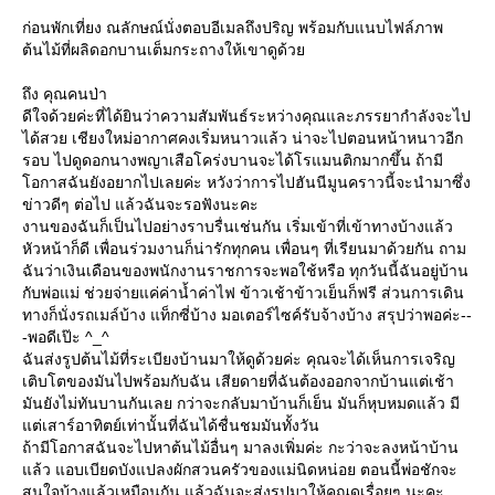
ก่อนพักเที่ยง ณลักษณ์นั่งตอบอีเมลถึงปริญ พร้อมกับแนบไฟล์ภาพ
ต้นไม้ที่ผลิดอกบานเต็มกระถางให้เขาดูด้ว
ถึง คุณคนป่า
ดีใจด้วยค่ะที่ได้ยินว่าความสัมพันธ์ระหว่างคุณและภรรยากำลังจะไป
ได้สวย เชียงใหม่อากาศคงเริ่มหนาวแล้ว น่าจะไปตอนหน้าหนาวอีก
รอบ ไปดูดอกนางพญาเสือโคร่งบานจะได้โรแมนติกมากขึ้น ถ้ามี
อกาสฉันยังอยากไปเลยค่ะ หวังว่าการไปฮันนีมูนคราวนี้จะนำมาซึ่ง
ข่าวดีๆ ต่อไป แล้วฉันจะรอฟังนะคะ
งานของฉันก็เป็นไปอย่างราบรื่นเช่นกัน เริ่มเข้าที่เข้าทางบ้างแล้ว
หัวหน้าก็ดี เพื่อนร่วมงานก็น่ารักทุกคน เพื่อนๆ ที่เรียนมาด้วยกัน ถาม
ฉันว่าเงินเดือนของพนักงานราชการจะพอใช้หรือ ทุกวันนี้ฉันอยู่บ้าน
กับพ่อแม่ ช่วยจ่ายแค่ค่าน้ำค่าไฟ ข้าวเช้าข้าวเย็นก็ฟรี ส่วนการเดิน
ทางก็นั่งรถเมล์บ้าง แท็กซี่บ้าง มอเตอร์ไซค์รับจ้างบ้าง สรุปว่าพอค่ะ--
-พอดีเป๊ะ ^_^
ฉันส่งรูปต้นไม้ที่ระเบียงบ้านมาให้ดูด้วยค่ะ คุณจะได้เห็นการเจริญ
เติบโตของมันไปพร้อมกับฉัน เสียดายที่ฉันต้องออกจากบ้านแต่เช้า
มันยังไม่ทันบานกันเลย กว่าจะกลับมาบ้านก็เย็น มันก็หุบหมดแล้ว มี
ต่เสาร์อาทิตย์เท่านั้นที่ฉันได้ชื่นชมมันทั้งวัน
ถ้ามีโอกาสฉันจะไปหาต้นไม้อื่นๆ มาลงเพิ่มค่ะ กะว่าจะลงหน้าบ้าน
ล้ว แอบเบียดบังแปลงผักสวนครัวของแม่นิดหน่อย ตอนนี้พ่อชักจะ
สนใจบ้างแล้วเหมือนกัน แล้วฉันจะส่งรูปมาให้คุณดูเรื่อยๆ นะคะ