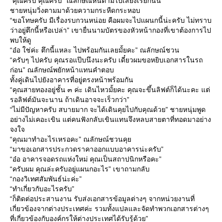
“คุณครับ คุณครับ” ณลักษณ์หันตามไปเสียงเรียกนั้น
ชายหนุ่มวิ่งตามมาด้วยความกระหืดกระหอบ
“ขอโทษครับ มีเรื่องรบกวนหน่อย คือผมจะไปแผนกนี้น่ะครับ ไม่ทราบ
ว่าอยู่ตึกนี้หรือเปล่า” เขายื่นนามบัตรของหัวหน้ากองที่เขาต้องการไป
พบให้ดู
“อ๋อ ใช่ค่ะ ตึกนี้แหละ ไปพร้อมกันเลยมั้ยคะ” ณลักษณ์ชวน
“ครับๆ ไปครับ คุณรอแป๊บนึงนะครับ เดี๋ยวผมขอหยิบเอกสารในรถ
ก่อน” ณลักษณ์พยักหน้าแทนคำตอบ
ทั้งคู่เดินไปยังอาคารที่อยู่ตรงหน้าพร้อมกัน
“คุณสายทองอยู่ชั้น ๓ ค่ะ เดินไหวมั้ยคะ คุณจะขึ้นลิฟต์ก็ได้นะคะ แต่
รอลิฟต์มันจะนาน ถ้าเดินอาจจะเร็วกว่า”
“ไม่มีปัญหาครับ สบายมาก จะได้เดินคุยไปกับคุณด้วย” ชายหนุ่มพูด
อย่างไม่เคอะเขิน แต่คนฟังกลับเขินแทนจึงหลบสายตาที่ทอดมาอย่าง
จงใจ
“คุณมาทำอะไรเหรอคะ” ณลักษณ์ชวนคุ
“มาขอเอกสารประกวดราคาออกแบบอาคารน่ะครับ”
“อ๋อ อาคารจอดรถแห่งใหม่ คุณเป็นสถาปนิกหรือคะ”
“ครับผม คุณล่ะครับอยู่แผนกอะไร” เขาถามกลับ
“กองวิเทศสัมพันธ์น่ะค่ะ”
“ทำเกี่ยวกับอะไรครับ”
“ก็ติดต่อประสานงาน รับส่งเอกสารข้อมูลต่างๆ จากหน่วยงานที่
เกี่ยวข้องจากต่างประเทศค่ะ รวมทั้งแปลและจัดทำพวกเอกสารต่างๆ
ที่เกี่ยวข้องกับองค์กรให้ต่างประเทศได้รับรู้ด้วย”