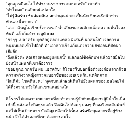
“คุณดูเหมือนไม่ได้ทำงานราชการเลยนะครับ” เขาทัก
“ทำไมคะ” ณลักษณ์แปลกใจ
“ไม่รู้สิครับ เซ้นส์ผมมันบอกว่าคุณน่าจะเป็นนักเขียนหรือนักข่าว
ทำนองนี้มากกว่า”
“เอ่อ...ฉันดูไม่เรียบร้อยเหรอ” น้ำเสียงของณลักษณ์ลดความมั่นใจลง
ทันที แล้วก้มสำรวจดูตัวเอง
“ฮ่าๆๆ เปล่าครับ บุคลิกดูคล่องแคล่ว มีเสน่ห์ น่าสนใจ” เจอคารม
หนุ่มหยอดเข้าไปอีกที ทำเอาสาวเจ้าแก้มแดงกว่าบลัชออนที่ปัดมา
เสียอีก
“ถึงแล้วค่ะ คุณสายทองอยู่แผนกนี้” ณลักษณ์ชิงตัดบท แล้วผายมือไป
ังหน้าแผนกที่เขาต้องการ
“ขอบคุณมากครับ ผม...ธรครับ” สิโรธรรีบบอกชื่อตัวเองก่อนจากด้ว
ความหวังว่าหญิงสาวจะบอกชื่อของเธอเช่นกัน แต่ผิดคาด
“ยินดีค่ะ โชคดีนะคะ” พูดจบณลักษณ์เดินไปยังแผนกของเธอโดยไม่
ได้ทิ้งความหวังให้แก่เขาแต่อย่างใด
สิโรธรไม่ละความพยายามที่จะทำความรู้จักกับหญิงสาวผู้มีน้ำใจเมื่อ
เช้านี้ หลังเสร็จกิจธุระแล้ว จึงเดินไปด้อมๆ มองๆ ที่กองวิเทศสัมพันธ์
ต่ไม่เห็นเป้าหมาย บังเอิญเหลือบไปเห็นบอร์ดชื่อบุคลากรที่อยู่ข้าง
หน้า จึงได้คำตอบที่เขาต้องการสมใจ
..............................