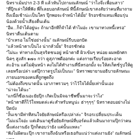
นิทราเม้มปาก 2-3 ที แล้วหันไปถามณลักษณ์ “ว่าไงจ๊ะเพื่อนสาว”
“ที่ปุ๊กเล่าให้พี่ฟัง พี่ก็เลยบอกลักษณ์ ทีนี้ลักษณ์เขาสงสัยว่าคนที่มาถาม
ถึงเมื่อเช้าน่ะเป็นใคร ปุ๊กพอจะจำหน้าได้มั้ย” จิรอรซักแทนเพื่อนรุ่น
น้องด้วยน้ำเสียงตื่นเต้น
“อืม...ก็จำได้อยู่นะ ถ้ามาอีกทีก็จำได้ ทำไมอ่ะ เขามาทวงหนี้เหรอ”
นิทราตื่นเต้นตาม
“บ้าเหรอ ไม่ใช่อย่างนั้น” ณลักษณ์รีบบอกปัด
“แล้วหน้าตาเป็นไง น่ากลัวมั้ย” จิรอรซักต่อ
“ไม่นะ ท่าทางเป็นสุจริตชนอยู่ หน้าตาดี ผิวเข้มๆ หน่อย ผมหยักศก
นิดๆ สูงสัก ๑๗๐ กว่า ดูสุภาพดีออกค่ะ แต่งกายเรียบร้อยสะอาด
สะอ้าน แต่ไม่คุ้นหน้า คงไม่ได้ทำงานที่นี่หรอกมั้ง จะให้สเก็ตช์รูปให้ดู
เลยหรือเปล่า แต่ปุ๊กวาดรูปไม่เป็นนะ” นิทราพยายามอธิบายลักษณะ
ภายนอกของคนที่ถูกพูดถึง
“ไม่ต้องถึงขนาดนั้น เอาภาพรวมๆ ว่าไว้ใจได้มั้ยเท่านั้นเอง
“น่าจะได้นะ”
“แกนี่ก็ซื่อเนอะยัยปุ๊ก เกิดเป็นมิจฉาชีพขึ้นมาจะว่าไง”
“หน้าตาดีก็ไว้ใจหมดล่ะค่ะสำหรับหนูน่ะ ฮ่าๆๆๆ” นิทราตอบอย่างไม่
ปิดบัง
“งั้นเขามีท่าทีสนใจยัยลักษณ์หรือเปล่าล่ะ” จิรอรเปลี่ยนประเด็น
“ไม่แน่ใจอ่ะ แต่เดินมาดูชื่อยัยลักษณ์ที่บอร์ดแล้วเดินมาถามปุ๊กว่าคน
นี้แต่งงานยัง ปุ๊กก็ตอบว่ายัง แค่นั้นแหละ”
“ฟังไม่ผิดนะปุ๊ก เขาถามถึงฉันหรือเธอกันแน่ว่าแต่งงานยัง” ณลักษณ์