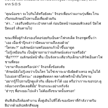
จาก S.O.S
“คุณน้องขา จะไปกันได้หรือยังคะ” จิรอรเพื่อนร่วมงานรุ่นพี่ตะโกน
เรียกณลักษณ์ไปทานมื้อเที่ยงด้วยกัน
“ค่า...” เธอรีบหยิบกระเป๋าสตางค์ ก่อนปิดหน้าจอคอมพิวเตอร์ ปิดไฟ
ปิดแอร์ เดินตามไป
ขณะที่ทั้งคู่กำลังรอเอร็ดอร่อยกับเย็นตาโฟรสเด็ด จิรอรพูดขึ้นว่า
“เออ เมื่อเช้าปุ๊กเล่าว่ามีคนมาถามถึงเธอด้วย”
“ใครคะ?” ณลักษณ์ถามพร้อมยกแก้วน้ำขึ้นมาดูด
“ไม่รู้เหมือนกัน เป็นผู้ชายถามว่าณลักษณ์แต่งงานหรือยัง”
“หือ????” ณลักษณ์หน้าตื่น เป็นจังหวะเดียวกับเด็กมาเสิร์ฟเย็นตาโฟ
ชามที่สอง
“เขามาจีบเธอหรือเปล่า” จิรอรตั้งข้อสงสั
“ลักษณ์ยังไม่รู้เลยว่าเป็นใคร ไม่ใช่เขาจะมายิงผิดตัวเหรอ หนูไม่ได้
ไปแย่งสามีใครนะ” เธอพูดติดตลก พลางตักพริกน้ำส้มใส่ชาม
“อยากรู้ก็ไปถามปุ๊กดูแล้วกัน เผื่อจะจำได้ เออ หรือว่าเราจะขอรปภ.ดู
กล้องวงจรปิดเลยดีมั้ย” จิรอรแนะอย่างจริงจัง
“ฮ่าๆๆ พี่อรเยอะไปแล้ว ไม่ต้องถึงขนาดนั้นหรอก”
ทันทีเดินถึงห้องทำงาน ทั้งคู่เดินไปที่โต๊ะของนิทราที่กำลังวาดริม
ฝีปากด้วยลิปสติกสีชมพู