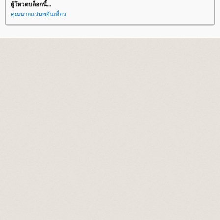
ผู้โหวตบล็อกนี้...
คุณนายแว่นขยันเที่ยว