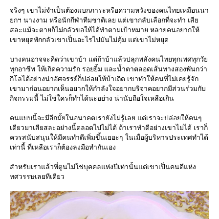
จริงๆ เขาไม่จำเป็นต้องแบกภาระหรือความหวังของคนไทยเหมือนนา
กฯ นางงาม หรือนักกีฬาทีมชาติเลย แต่เขากลับเลือกที่จะทำ เสี
สละแม้จะตายก็ไม่กลัวขอให้ได้ทำตามเป้าหมาย หลายคนอยากให้
เขาหยุดพักกลัวเขาเป็นอะไรไปมันไม่คุ้ม แต่เขาไม่หยุด
บางคนอาจจะคิดว่าเขาบ้า แต่ถ้าบ้าแล้วปลุกพลังคนไทยทุกเพศทุกวั
ทุกอาชีพ ให้เกิดความรัก รอยยิ้ม และน้ำตาตลอดเส้นทางสองพันกว่า
กิโลได้อย่างน่าอัศจรรย์ก็ปล่อยให้บ้าเถิด เขาทำให้คนที่ไม่เคยรู้จัก
เขามาก่อนอยากเห็นอยากให้กำลังใจอยากบริจาคอยากมีส่วนร่วมกับ
กิจกรรมนี้ ไม่ใช่ใครก็ทำได้นะอย่าง น่านับถือใจเหลือเกิน
คนแบบนี้จะมีอีกมั้ยในอนาคตเรายังไม่รู้เลย แต่เราจะปล่อยให้คนๆ
เดียวมาเสียสละอย่างนี้ตลอดไปไม่ได้ ถ้าเราทำดีอย่างเขาไม่ได้ เราก็
ควรสนับสนุนให้มีคนทำดีเพิ่มขึ้นเยอะๆ ในเมื่อผู้บริหารประเทศทำได้
เท่านี้ ที่เหลือเราก็ต้องลงมือทำกันเอง
สำหรับเราแล้วพี่ตูนไม่ใช่บุคคลแห่งปีเท่านั้นแต่เขาเป็นคนดีแห่ง
ทศวรรษเลยทีเดียว