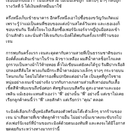
เธอบอกกับแม่ว่า “เน้นเลขสวย ไม่เน้นเลขถูก” แต่ไปๆ มาๆ กลับถูก
รางวัลที่ 5 ได้เงินหลักหมื่นมาใช้
ครึ่งหนึ่งเก็บเข้าธนาคาร อีกครึ่งหนึ่งเอาไปซื้อของขวัญวันเกิดแม่
เพราะรู้ว่าแม่เป็นคนที่ชอบของแต่งบ้านสไตล์วินเทจ และเธอเองก็
ชอบเช่นกัน จึงตั้งใจจะไปเลือกซื้อเฟอร์นิเจอร์จากญี่ปุ่นมือสองเข้า
บ้านสักตัว และนั่นทำให้เจนกับระมิงค์ได้พบกันครั้งแรกที่ร้านของ
เจน
การพบกันครั้งแรก เจนสะดุดตากับความสวยที่เป็นธรรมชาติของระ
มิงค์ตั้งแต่เดินเข้ามาในร้าน ผิวขาวเหลือง ผมสีน้ำตาลช็อกโกแลต
ถูกรวบเป็นหางม้าไว้ท้ายทอย คิ้วไม่เขียนแต่ยังคงได้รูป ริมฝีปากเจือลิ
ปกลอสสีส้มใส พวงแก้มมีกระสีน้ำตาลอ่อนวงเล็กๆ จางๆ กระจายบน
หนกแก้ม โดยไม่ได้ทารองพื้นปกปิดแต่อย่างใด เป็นลุคที่ถูกใจชา
หนุ่มอย่างเจนเข้าอย่างจัง บวกกับกางเกงสามส่วนสีเทาอ่อนกับเสื้อ
เชิ้ตสีฟ้าพับแขนถึงข้อศอก คัทชูส้นแบนสีครีม ดูสะอาดตาและมอง
เพลิน แม้เธอจะแทนตัวเองว่า “พี่” อย่างนั้น “พี่” อย่างนี้ แต่เขาไม่เค
เรียกลูกค้าคนนี้ว่า “พี่” เลยสักคำ แต่เรียกว่า “คุณ” ตลอด
ระมิงค์เลือกเก้าอี้บุหนังสีครีมสองตัวพร้อมโต๊ะตัวเล็กๆ จากร้านของ
เจน น่าเสียดายที่เขาติดลูกค้ารายอื่น ไม่อย่างนั้นเขาคงจะขับรถไป
ส่งเฟอร์นิเจอร์ที่บ้านของระมิงค์ด้วยตนเองทันที และคงจะได้มีโอกาส
พูดคุยกันระหว่างทางมากกว่านี้