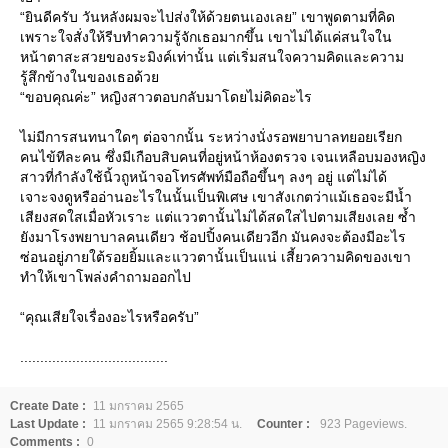
“ยินดีครับ วันหลังผมจะไปส่งให้ด้วยตนเองเลย” เขาพูดตามที่คิด
เพราะใจสั่งให้รีบทำความรู้จักเธอมากขึ้น เขาไม่ได้แค่สนใจใน
หน้าตาสะสวยของระมิงค์เท่านั้น แต่เริ่มสนใจความคิดและความ
รู้สึกข้างในของเธอด้ว
“ขอบคุณค่ะ” หญิงสาวตอบกลับมาโดยไม่คิดอะไร
ไม่มีการสนทนาใดๆ ต่อจากนั้น ระหว่างนั่งรอพยาบาลทยอยเรียก
คนไข้ทีละคน ซึ่งมีเกือบสิบคนที่อยู่หน้าห้องตรวจ เจนเหลือบมองหญิง
สาวที่กำลังใช้นิ้วถูหน้าจอโทรศัพท์มือถือขึ้นๆ ลงๆ อยู่ แต่ไม่ได้
เจาะจงดูหรืออ่านอะไรในนั้นเป็นพิเศษ เขาสังเกตว่าแม้เธอจะมีน้ำ
เสียงสดใสเมื่อหัวเราะ แต่แววตานั้นไม่ได้สดใสไปตามเสียงเลย ซ้ำ
ังมาโรงพยาบาลคนเดียว ช้อปปิ้งคนเดียวอีก มันคงจะต้องมีอะไร
ซ่อนอยู่ภายใต้รอยยิ้มและแววตานั้นเป็นแน่ เสี้ยวความคิดของเขา
ทำให้เขาโพล่งคำถามออกไป
“คุณเสียใจเรื่องอะไรหรือครับ”
.....................................
Create Date :
11 มกราคม 2565
Last Update :
11 มกราคม 2565 9:28:54 น.
Counter :
923 Pageviews.
Comments :
0