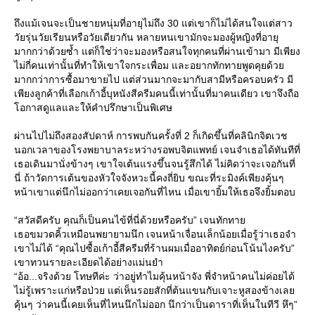
ถึงแม้เจนจะเป็นชายหนุ่มที่อายุไม่ถึง 30 แต่เขาก็ไม่ได้สนใจแต่สาว
วัยรุ่นวัยเรียนหรือวัยเดียวกัน หลายหนเขามักจะมองผู้หญิงที่อายุ
มากกว่าด้วยซ้ำ แต่ก็ใช่ว่าจะมองหรือสนใจทุกคนที่ผ่านเข้ามา มีเพียง
ไม่กี่คนเท่านั้นที่ทำให้เขาใจกระเพื่อม และอยากทักทายพูดคุยด้ว
มากกว่าการซื้อมาขายไป แต่ส่วนมากจะมากับสามีหรือครอบครัว มี
เพียงลูกค้าที่เลือกเก้าอี้บุหนังสีครีมคนนี้เท่านั้นที่มาคนเดียว เขาจึงถือ
อกาสดูแลและให้คำปรึกษาเป็นพิเศษ
ผ่านไปไม่ถึงสองสัปดาห์ การพบกันครั้งที่ 2 ก็เกิดขึ้นที่คลินิกจิตเวช
นอกเวลาของโรงพยาบาลระหว่างรอพบจิตแพทย์ เจนจำเธอได้ทันทีที่
เธอเดินมานั่งข้างๆ เขาใจเต้นแรงขึ้นจนรู้สึกได้ ไม่คิดว่าจะเจอกันที่
นี่ ถ้าวัดการเต้นของหัวใจจังหวะนี้คงถี่ยิบ ขณะที่ระมิงค์เพียงคุ้นๆ
หน้าเขาแต่นึกไม่ออกว่าเคยเจอกันที่ไหน เมื่อเขายิ้มให้เธอจึงยิ้มตอบ
“สวัสดีครับ คุณก็เป็นคนไข้ที่นี่ด้วยหรือครับ” เจนทักทา
เธอขมวดคิ้วเหมือนพยายามนึก เจนหน้าเจื่อนเล็กน้อยเมื่อรู้ว่าเธอจำ
เขาไม่ได้ “คุณไปซื้อเก้าอี้สีครีมที่ร้านผมเมื่ออาทิตย์ก่อนโน้นไงครับ”
เขาทวนรายละเอียดได้อย่างแม่นยำ
“อ้อ...จริงด้วย โทษทีค่ะ ว่าอยู่ทำไมคุ้นหน้าจัง พี่จำหน้าคนไม่ค่อยได้
ไม่รู้เพราะแก่หรือป่วย แต่เห็นรอยสักที่ต้นแขนกับเจาะหูสองข้างเล
คุ้นๆ ว่าคนนี้เคยเห็นที่ไหนนึกไม่ออก นึกว่าเป็นดาราที่เห็นในทีวี หึๆ”