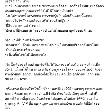
เธอหัวเราะเบาๆ
เขายิ้มกับคำตอบของเธอ “ดาราเลยหรือครับ ตัวร้ายใช่มั้ย” เขาล้อตัว
เองพลางลูบหนวดเคราที่ยังไม่ได้โกนบนใบหน้า
“โธ่ ไม่ขนาดนั้นหรอกค่ะ ดาราวัยรุ่นก็บุคลิกเป็นแบบนี้แหละ”
“แต่ผมไม่ใช่วัยรุ่นแล้วนะครับ” เจนรีบปฏิเสธ
“ยี่สิบปลายๆ แล้ว” เขาว่า
“ยังห่างพี่อีกเยอะค่ะ” เธอสรุป แต่ไม่ได้บอกอายุจริงของตัวเอง
“คุณมาที่นี่นานหรือยังครับ”
“สองสามปีแล้วค่ะ แต่ห่างหายไปนาน ไม่หายสักทีเลยกลับมาใหม่”
“มิน่าล่ะครับ เพิ่งเคยเจอ”
ระมิงค์ยิ้มโดยไม่ได้ตอบอะไร
“วันนั้นต้องขอโทษด้วยครับที่ไม่ได้ไปส่งของด้วยตัวเอง พอดีผมเพิ่ง
เปิดร้านใหม่ได้ไม่นานน่ะครับ ต้องดูแลอะไรหลายอย่างให้เข้าที่เข้า
ทางด้วยตนเองก่อน ลูกน้องก็ยังไม่เยอะ คุณเป็นลูกค้าคนแรกๆ ของ
ผม เลยนะครับ”
“จริงเหรอ พี่ควรดีใจใช่มั้ย หึๆๆ เฟอร์นิเจอร์ที่ร้านสวยๆ หลายชุดเล
นะคะ พี่ชอบ แต่งบประมาณมีจำกัด บ้านก็หลังเล็กๆ เลยซื้อเท่าที่
อยากได้มากที่สุดก่อน วันหลังจะไปอุดหนุนใหม่ลดให้พี่บ้างนะ ใน
ฐานะลูกค้า VIP ที่มาอุดหนุนคนแรกๆ แถมยังมาเจอกันที่นี่อีก” เธอ
เย้า