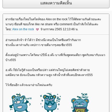
ฝากนิยายเรื่องใหม่ในสไตล์ของ Alex on the rock ไว้ให้ติดตามกันด้วยนะคะ
นานๆ เขียนที ชอบก็กด like กด share หรือ comment เป็นกำลังใจได้นะคะ
ดย:
Alex on the rock
9 มกราคม 2565 12:13:46 น.
อ่านจบแล้วจ้า จำได้ว่า มีช่วงนึง คนเป็นโรคซึมเศร้ากันมาก
ช่วงนั้น เตาถ่านกับ เทปกาว ขายดีมากๆเลยเชียว555
ตั้งแต่อยู่บ้านเพราะโควิดมา2ปีนี่ อ.เต๊ะ บางทีเริ่มพูดคนเดียว พูดกับหมากับแมว
บ้าง555
อ.เต๊ะ ก็ยังไม่รู้ตัวเองเป็นหรือเปล่า แต่ส่วนใหญ่ไม่เคยคิดฆ่าตัวตา
ค่มีดบาด ยังจะเป็นลม กลัวความสูง กลัวน้ำกลัวที่แคบอีกตะหาก555
ไว้เขียนอีก แล้วจะมาอ่านใหม่นะครับ