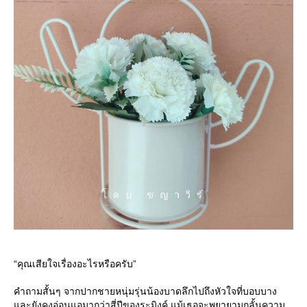
“คุณเสียใจเรื่องอะไรหรือครับ”
คำถามสั้นๆ จากปากชายหนุ่มรุ่นน้องบาดลึกไปถึงหัวใจที่บอบบาง
ละยังคงอ่อนแอมากว่าสี่ปีของระมิงค์ แม้เธอจะพยายามกลั้นความ