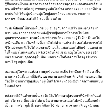
รู้สึกแต่สีหน้าและแววตาที่รวดร้าวของการสูญเสียยังคงหลงเหลือบน
ดวงหน้าที่ชวนพิศอยู่ อาจแลดูหม่นไปบ้าง แต่ตลอดระยะเวลาที่ผ่าน
มามันก็ทำให้หนุ่มน้อยหนุ่มใหญ่อดเหลียวมองความงามแบบ
ธรรมชาติของเธอไม่ได้ รวมทั้งเจนด้ว
ระมิงค์ปล่อยให้ตัวเองในวัย 35 จมอยู่กับความเศร้า และสูญเสียมา
นาน หลังจากลาออกตำแหน่งผู้ช่วยผู้จัดการโรงงานในนิคม
อุตสาหกรรมแถบชานเมืองมาทำงานอิสระ เพราะรู้ตัวดีว่าตัวเองไม่
เหมือนเดิม และไม่พร้อมที่จะกลับไปทำงานประจำ เธอไม่สามารถใช้
ชีวิตอย่างคนทั่วไปได้ สองสามปีก่อนไม่แม้แต่ออกไปกินข้าวนอกบ้าน
ไปไหนมาไหนคนเดียว หรือเปิดรับใครเข้ามาอยู่ในโลกของเธออีก
ล้ว บางวันขลุกตัวอยู่ในห้อง นอนหายใจทิ้งอย่างที่ใครๆ เรียกว่า
นอนโง่ๆ อยู่บนเตียง
เธอจมอยู่ในทะเลแห่งความทุกข์จนกลายเป็นโรคซึมเศร้า ลืมตาขึ้น
มาแต่ละวันสิ่งแรกที่คิดคือ อยากตาย และสิ่งสุดท้ายที่ทำก่อนนอนคือ
ร้องไห้ จากการสูญเสียชายผู้เป็นที่รักและหวังจะมีอนาคตร่วมกันแบบ
ไม่ทันตั้งตัว
หลังจากได้ยินคำถามนั้น ระมิงค์ไม่ได้สบตาคู่สนทนาที่นั่งข้างกันแต่
อย่างใด เธอเบี่ยงหน้าไปทางอื่น สายตาทอดออกไปเหมือนเบื้องหน้า
เป็นอากาศธาตุทั้งที่รอบๆ ก็มีคนไข้ พยาบาล เจ้าหน้าที่ อยู่หน้าห้อง