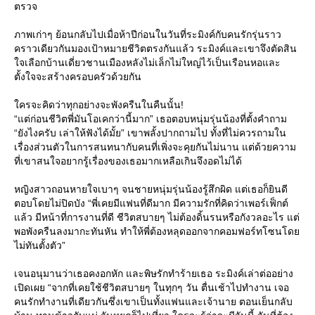
ตรวจ
ภาพเก่าๆ ย้อนกลับไปเมื่อห้าปีก่อนในวันที่ระมิงค์กับคนรักรุ่นราว
คราวเดียวกันมองเป้าหมายชีวิตตรงกันแล้ว ระมิงค์และเขาจึงตัดสิน
จเลือกบ้านเดี่ยวชานเมืองหลังไม่เล็กไม่ใหญ่ไว้เป็นเรือนหอและ
ตั้งใจจะสร้างครอบครัวด้วยกัน
ครจะคิดว่าทุกอย่างจะพังครืนในคืนนั้น!
“แต่ก่อนชีวิตพี่มันโอเคกว่านี้มาก” เธอตอบหนุ่มรุ่นน้องที่ตั้งคำถาม
“ยังไงครับ เล่าให้ฟังได้มั้ย” เขาพลั้งปากถามไป ทั้งที่ไม่ควรถามใน
เรื่องส่วนตัวในการสนทนากับคนที่เพิ่งจะคุยกันไม่นาน แต่ด้วยความ
ที่เขาสนใจอยากรู้เรื่องของเธอมากเหลือเกินจึงอดไม่ได้
หญิงสาวถอนหายใจเบาๆ จนชายหนุ่มรุ่นน้องรู้สึกผิด แต่เธอก็ยินดี
ตอบโดยไม่ปิดบัง “พี่เคยมีแฟนที่ดีมาก มีความรักที่คิดว่าเพอร์เฟ็กต์
ล้ว มีหน้าที่การงานที่ดี ชีวิตสบายๆ ไม่ต้องดิ้นรนหรือกังวลอะไร แต่
พอพังครืนลงมากะทันหัน ทำให้พี่ต้องหลุดออกจากคอมฟอร์ทโซนโด
ไม่ทันตั้งตัว”
เจนอนุมานว่าเธอคงอกหัก และพิษรักทำร้ายเธอ ระมิงค์เล่าต่ออย่าง
เปิดเผย “จากที่เคยใช้ชีวิตสบายๆ ในทุกๆ วัน ตื่นเช้าไปทำงาน เจอ
คนรักทำงานที่เดียวกันซึ่งเขาเป็นทั้งแฟนและเจ้านาย ตอนเย็นกลับ