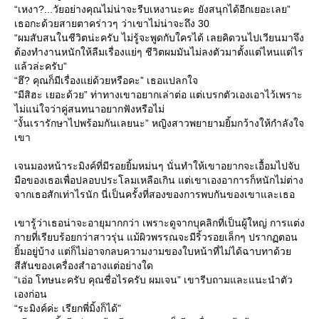
“เหงา?...วัยอย่างคุณไม่น่าจะรีบเหงานะคะ ยังสนุกได้อีกเยอะเลย”
เธอกะด้วยสายตาคร่าวๆ ว่าเขาไม่น่าจะถึง 30
“ผมสับสนในชีวิตน่ะครับ ไม่รู้จะพูดกับใครได้ เลยคิดวนไปเวียนมาจึง
ต้องทำงานหนักให้ลืมเรื่องแย่ๆ ชีวิตผมมันไม่ลงตัวมาตั้งแต่ไหนแต่ไร
ล้วล่ะครับ”
“ฮึ? คุณก็มีเรื่องแย่ด้วยหรือคะ” เธอแปลกใจ
“มีสิฮะ เยอะด้วย” ท่าทางเขาอยากเล่าต่อ แต่เบรกตัวเองเอาไว้เพราะ
ไม่แน่ใจว่าคู่สนทนาอยากฟังหรือไม่
“งั้นเรารักษาไปพร้อมกันเลยนะ” หญิงสาวพยายามยิ้มกว้างให้กำลังใจ
เขา
เจนมองหน้าระมิงค์ที่มีรอยยิ้มหม่นๆ นั่นทำให้เขาอยากจะเอื้อมไปจับ
มือของเธอเพื่อปลอบประโลมเหลือเกิน แต่เขาเองอาการก็หนักไม่ต่าง
จากเธอสักเท่าไรนัก นี่เป็นครั้งที่สองของการพบกันของเขาและเธอ
เขารู้ว่าเธอน่าจะอายุมากกว่า เพราะดูจากบุคลิกที่เป็นผู้ใหญ่ การแต่ง
กายที่เรียบร้อยกว่าสาวรุ่น แม้ผิวพรรณจะมีริ้วรอยเล็กๆ ปรากฏตอน
ิ้มอยู่บ้าง แต่ก็ไม่อาจกลบความงามของใบหน้าที่ไม่ได้ฉาบทาด้ว
สีสันของเครื่องสำอางแต่อย่างใด
“เอ่อ โทษนะครับ คุณชื่อไรครับ ผมเจน” เขารีบถามและแนะนำตัว
เองก่อน
“ระมิงค์ค่ะ เรียกพี่มิ้งก็ได้”