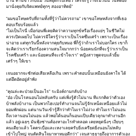
บ้าน ทานข้าวกับแม่ วันหยุดก็ไปเที่ยว ใครจะรู้ว่าจะมีวันนี้ วันที่ต้อง
มานั่งคุยกับจิตแพทย์ทุกๆ สองอาทิตย์”
“ผมขอโทษครับที่ถามทั้งที่รู้ว่าไม่ควรถาม” เขาขอโทษหลังจากที่เธอ
ตอบเรียบร้อยแล้ว
“ไม่เป็นไรนี่ เมื่อก่อนพี่เคยคิดว่าความทุกข์หรือเรื่องแย่ๆ ในชีวิตไม่
ควรเปิดเผยไป ไม่ควรมีใครรู้ว่าเราเป็นโรคซึมเศร้า เพราะเป็นเรื่อง
น่าอาย แต่ทุกวันนี้หลังจากคุยกับหมอ พี่ก็รู้ว่าถ้าเราไม่บอกใคร เขาก็
จะคิดว่าเราเรียกร้องความสนใจมากกว่า น้อยคนนักที่จะรู้ว่าเราเป็น
รคซึมเศร้า และน้อยคนที่จะเข้าใจเรา” หญิงสาวพูดจบแล้วยิ้ม
เศร้าๆ ให้เขา
เจนอยากจะซักต่อเสียเหลือเกิน เพราะคำตอบนั้นเหมือนยังคาใจ ได้
ต่อึดอัดอยู่ลำพัง
“คุณล่ะคะป่วยเป็นอะไร” ระมิงค์ถามกลับบ้าง
“อ๋อ เป็นโรคนอนไม่หลับครับ แต่เพิ่งรู้ตัวไม่นาน ทีแรกคิดว่าตัวเอง
บ้าพลังบ้างาน เป็นพวกไฮเปอร์ทำงานจนไม่รู้จักเหน็ดเหนื่อยแล้วไม่
อมพักผ่อน แต่นานวันเข้ารู้สึกว่าทำไมเราไม่ง่วง ทำไมเราไม่นอน
ถึงเวลานอนไม่นอน แล้วพอได้นอนก็นอนแป๊บเดียวลุกมาทำงานอีก
ล้ว อยู่เฉยๆ มันฟุ้งซ่านต้องหาอะไรทำตลอด เคยหยุดนิ่งๆ เงียบๆ
คนเดียวแล้ว โคตรเบื่อและเหงาเลยครับยิ่งเครียดยิ่งนอนไม่หลับ
เข้าไปใหญ่ จนตัดสินใจมาหาหมอดีกว่า” เจนสาธยายถึงอาการตัวเอง