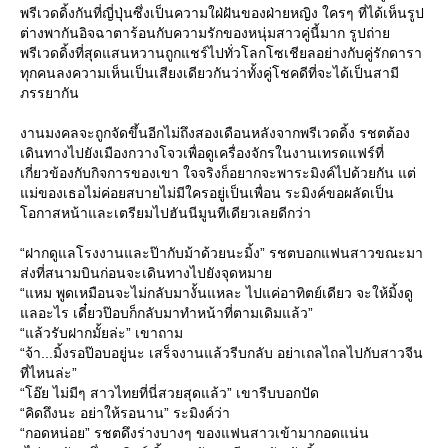
พรีเวดดิ้งกันที่ญี่ปุ่นซึ่งเป็นความใฝ่ฝันของฝ่ายหญิง ใครๆ ที่ได้เห็นรูป
ต่างพากันอิจฉาตาร้อนกับความรักของหนุ่มสาวคู่นี้มาก รูปถ่า
พรีเวดดิ้งที่สุดแสนหวานถูกแชร์ไปทั่วโลกโซเชียลอย่างกับคู่รักดารา
ทุกคนลงความเห็นเป็นเสียงเดียวกันว่าทั้งคู่โชคดีที่จะได้เป็นสามี
ภรรยากัน
งานมงคลจะถูกจัดขึ้นอีกไม่ถึงสองเดือนหลังจากพรีเวดดิ้ง รชตต้อง
เดินทางไปยังเมืองกวางโจวเพื่อดูเครื่องจักรในงานเทรดแฟร์ที่
เกี่ยวข้องกับกิจการของเขา ใจจริงก็อยากจะพาระมิงค์ไปด้วยกัน แต่
ม่ของเธอไม่ค่อยสบายไม่มีใครอยู่เป็นเพื่อน ระมิงค์ขอผลัดเป็น
อกาสหน้าและเตรียมไปฮันนีมูนทีเดียวเลยดีกว่า
“ฝากดูแลโรงงานและป๊ากับม้าด้วยนะมิ้ง” รชตบอกแฟนสาวขณะมา
ส่งที่สนามบินก่อนจะเดินทางไปยังจุดหมา
“แหม พูดเหมือนจะไม่กลับมางั้นแหละ ไปแค่อาทิตย์เดียว จะให้มิ้งดู
ลอะไร เดี๋ยวป๊อบก็กลับมาทำหน้าที่ตามเดิมแล้ว”
“แล้วรับฝากมั้ยล่ะ” เขาถาม
“จ้า...มิ้งรอป๊อบอยู่นะ เสร็จงานแล้วรีบกลับ อย่าเถลไถลไปกับสาวจีน
ที่ไหนล่ะ”
“โอ๊ย ไม่มีๆ สาวไทยที่นี่สวยสุดแล้ว” เขารีบบอกปัด
“คิดถึงนะ อย่าให้รอนาน” ระมิงค์ว่า
“กอดหน่อย” รชตดึงร่างบางๆ ของแฟนสาวเข้ามากอดแน่น