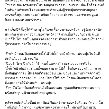
ละครอบครัวดี จบมาเป็นวิศวกรอยู่พักหนึ่ง กระทั่งเข้าไปรับช่วงต่อที่
รงงานของครอบครัวในนิคมอุตสาหกรรมแถบชานเมืองจึงดึงระมิงค์
ไปทำงานด้วยกันโดยมอบหมายตำแหน่งผู้ช่วยผู้จัดการฝ่ายบุคคล
เพราะทั้งคู่มองอนาคตร่วมกันแล้วว่าจะแต่งงาน และช่วยกันดูแล
กิจการของครอบครัวรชต
กว่าเจ็ดปีที่ทั้งคู่ได้ศึกษาดูใจกันจนทั้งสองครอบครัวต่างรู้จักและสนิท
สนมกัน ฐานะทางบ้านของรชตจัดว่าดีมากเมื่อเทียบกับระมิงค์ แต่
เขาก็ไม่ได้มองเป็นอุปสรรคของการมีชีวิตคู่ เพราะอย่างน้อยก็มีความ
รู้ความสามารถในการทำงานอยู่
“ป๊ากับม้าของป๊อบยอมรับมิ้งได้ใช่มั้ย” ระมิงค์ถามแฟนหนุ่มในวันที่
ตัดสินใจจะแต่งงานกัน
“ป๊อบรักใคร ป๊ากับม้าก็รักคนนั้นแหละ” รชตตอบอย่างจริงใจ
“มิ้งก็รักป๊ากับม้านะ แม่มิ้งบอกว่าบ้านนี้มีน้ำใจกับครอบครัวเรามาก
มิ้งสัญญาว่าจะเป็นคู่คิดที่ดีของป๊อบ และช่วยดูแลงานเท่าที่ความรู้
ความสามารถของมิ้งมี มิ้งจะไม่ทำให้ป๊ากับม้าของป๊อบผิดหวังในตัว
มิ้งเลย” เธอให้คำมั่นกับแฟนหนุ่ม
“ป๊อบมั่นใจว่าป๊อบเลือกคนไม่ผิดแน่นอน” พูดจบก็สวมกอดแฟนสาว
พร้อมกับจูบหน้าผากอย่างทะนุถนอม
หลังจากตัดสินใจซื้อบ้าน เพื่อเตรียมสร้างครอบครัวตัวเอง ถัดจากนั้น
ไม่กี่เดือนก็เริ่มวางแผนจัดงานแต่งงาน และไม่พลาดที่ไปถ่ายรูป