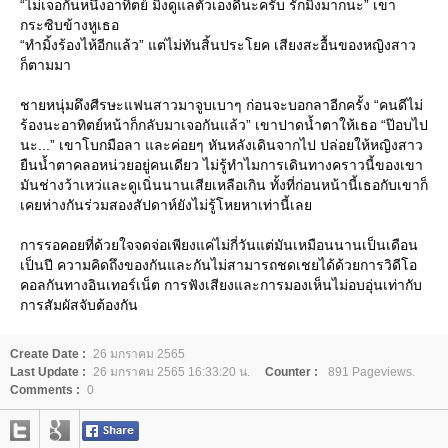
“ไม่เจอกันหนึ่งอาทิตย์ มิ้งดูแลตัวเองดีนะครับ รักมิ้งมากนะ” เขา
กระซิบข้างหูเธอ
“ทำมิ้งร้องไห้อีกแล้ว” แต่ไม่ทันสิ้นประโยค เสียงสะอื้นของหญิงสาว
ก็ตามมา
ชายหนุ่มดึงศีรษะแฟนสาวมาจูบเบาๆ ก่อนจะบอกลาอีกครั้ง “คนดีไม่
ร้องนะอาทิตย์หน้าก็กลับมาเจอกันแล้ว” เขาปาดน้ำตาให้เธอ “ป๊อบไป
นะ...” เขาโบกมือลา และค่อยๆ หันหลังเดินจากไป ปล่อยให้หญิงสาว
ืนน้ำตาคลอหน่วยอยู่คนเดียว ไม่รู้ทำไมการเดินทางคราวนี้ของเขา
มันช่างว้าเหว่และดูเนิ่นนานเสียเหลือเกิน ทั้งที่ก่อนหน้านี้เธอกับเขาก็
เคยห่างกันร่วมสองสัปดาห์ยังไม่รู้โหยหาเท่านี้เล
การรอคอยที่ด้วยใจจดจ่อเพียงแค่ไม่กี่วันแต่มันเหมือนนานเป็นเดือน
เป็นปี ความคิดถึงของกันและกันไม่สามารถชดเชยได้ด้วยการวิดีโอ
คอลกันทางอินเทอร์เน็ต การฟังเสียงและการมองเห็นไม่อบอุ่นเท่ากับ
การสัมผัสจับต้องกัน
Create Date :
26 มกราคม 2565
Last Update :
26 มกราคม 2565 16:33:20 น.
Counter :
891 Pageviews.
Comments :
0