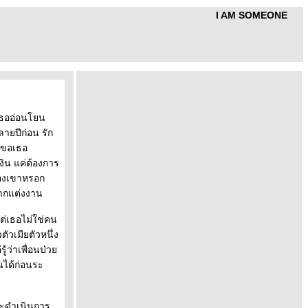
I AM SOMEONE
เธออ่อนโยน
ลายปีก่อน รัก
มาขอเธอ
เงิน แค่ต้องการ
ของเขาหรอก
ากแต่งงาน
แต่เธอไม่ใช่คน
ัวเมียตัวหนึ่ง
ู้ว่าเพื่อนป่ว
ืนได้ก่อนระ
งและดำเนินการ