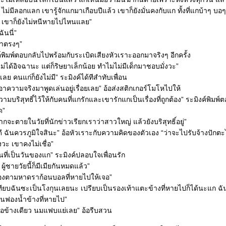
 ไม่มีลอกแลก เขารู้จักแกมาเกือบปีแล้ว เขาก็ยังมั่นคงกับแก ทั้งที่แกบ้าๆ บอ
 เขาก็ยังไม่หนีหายไปไหนแลย”
ันนี่”
่าตรงๆ”
์พิมพ์ตอบกลับไปพร้อมกับระเบิดเสียงหัวเราะออกมาจริงๆ อีกครั้ง
ย ไม่ได้อิจฉานะ แต่ก็ริษยาเล็กน้อย ทำไมไม่มีเด็กมาชอบมั่งวะ”
กเลย คนแก่ก็ยังไม่มี” ระมิงค์ได้ทีสำทับเพื่อน
เอาความจริงมาพูดเล่นอยู่เรื่อยเลย” อ้อส่งสติกเกอร์โมโหไปให้
ความบริสุทธิ์ไว้ให้กับคนที่แกรักและเขารักแกเป็นเรื่องที่ถูกต้อง” ระมิงค์พิมพ์
ด”
กจะตายในวัยที่นักข่าวเรียกเราว่าสาวใหญ่ แล้วยังบริสุทธิ์อยู่”
ี ฉันควรภูมิใจสินะ” อ้อหัวเราะกับความคิดของตัวเอง “ว่าจะไปรับจ้างปักตะ
วะ เขาคงไม่เชื่อ”
ันที่เป็นวันของแก” ระมิงค์ปลอบใจเพื่อนรัก
ผู้ชายวัยนี้ก็มีเมียกันหมดแล้ว”
ต้องตามหาดราก้อนบอลที่หายไปให้เจอ”
ียบฉันซะเป็นโงกุนเลยนะ เปรียบเป็นรองเท้าแตะข้างที่หายไปก็ได้นะแก ฉัน
็นฟองน้ำข้างที่หายไป”
ลือข้างเดียว นมแฟบแย่เลย” อ้อรีบสวน