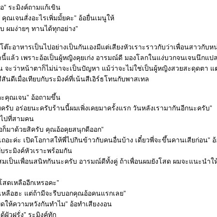
้อ” ระมิงค์ถามแก้เขิน
 คุณเจนสั่งอะไรเพิ่มมั้ยคะ” อ้อยื่นเมนูให้
ับ ผมง่ายๆ ทานได้ทุกอย่าง”
ะอาหารเป็นไปอย่างเป็นกันเองมีแต่เสียงหัวเราะราวกับว่าเพื่อนสาวกับหนุ่มร
านี้แล้ว เพราะอ้อเป็นผู้หญิงคุยเก่ง อารมณ์ดี มองโลกในแง่บวกจนเจนนึกแ
น จะว่าหน้าตาก็ไม่น่าจะเป็นปัญหา แม้ว่าจะไม่ใช่เป็นผู้หญิงสวยสะดุดตา แต่อ้
ีสันดีเมื่อเทียบกับระมิงค์ที่เน้นสีเอิร์ธโทนกับพาสเทล
าคะคุณเจน” อ้อถามขึ้น
ับ อร่อยนะครับร้านนี้ผมเพิ่งเคยมาครั้งแรก วันหลังเรามากันอีกนะครับ”
ี้ไปที่สามคน
อก็มาด้วยสิครับ คุณอ้อคุยสนุกดีออก”
อะค่ะ เปิดโอกาสให้พี่ไปกินข้าวกับคนอื่นบ้าง เดี๋ยวพี่จะขึ้นคานเสียก่อน” 
ับระมิงค์หัวเราะพร้อมกัน
มเป็นเพื่อนสนิทกันนะครับ อารมณ์ดีทั้งคู่ ถ้าเพื่อนผมยังโสด ผมจะแนะนำให้ร
่อนโสดเหลืออีกเหรอคะ”
ม่เหลือฮะ แต่ถ้ามีจะรีบบอกคุณอ้อคนแรกเลย”
พูดให้ความหวังกันทำไม” อ้อทำเสียงงอน
ผัวฝรั่ง” ระมิงค์ทัก