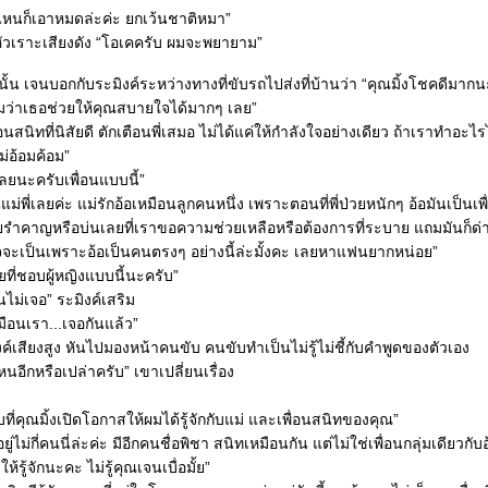
ิไหนก็เอาหมดล่ะค่ะ ยกเว้นชาติหมา”
หัวเราะเสียงดัง “โอเคครับ ผมจะพยายาม”
นั้น เจนบอกกับระมิงค์ระหว่างทางที่ขับรถไปส่งที่บ้านว่า “คุณมิ้งโชคดีมากนะค
ผมว่าเธอช่วยให้คุณสบายใจได้มากๆ เลย”
ื่อนสนิทที่นิสัยดี ตักเตือนพี่เสมอ ไม่ได้แค่ให้กำลังใจอย่างเดียว ถ้าเราทำอะไรไ
่อ้อมค้อม”
เลยนะครับเพื่อนแบบนี้”
ม่พี่เลยค่ะ แม่รักอ้อเหมือนลูกคนหนึ่ง เพราะตอนที่พี่ป่วยหนักๆ อ้อมันเป็นเพื
เคยรำคาญหรือบ่นเลยที่เราขอความช่วยเหลือหรือต้องการที่ระบาย แถมมันก็ด่าด
าจจะเป็นเพราะอ้อเป็นคนตรงๆ อย่างนี้ล่ะมั้งคะ เลยหาแฟนยากหน่อย”
ชายที่ชอบผู้หญิงแบบนี้นะครับ”
นไม่เจอ” ระมิงค์เสริม
มือนเรา...เจอกันแล้ว”
งค์เสียงสูง หันไปมองหน้าคนขับ คนขับทำเป็นไม่รู้ไม่ชี้กับคำพูดของตัวเอง
หนอีกหรือเปล่าครับ” เขาเปลี่ยนเรื่อง
ที่คุณมิ้งเปิดโอกาสให้ผมได้รู้จักกับแม่ และเพื่อนสนิทของคุณ”
ยู่ไม่กี่คนนี่ล่ะค่ะ มีอีกคนชื่อพิชา สนิทเหมือนกัน แต่ไม่ใช่เพื่อนกลุ่มเดียวกับอ
รู้จักนะคะ ไม่รู้คุณเจนเบื่อมั้ย”