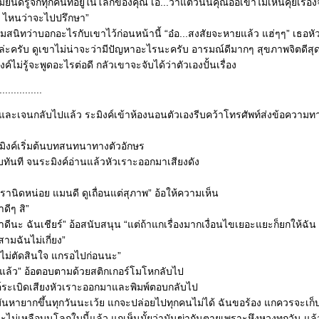
ินดีรู้จักทุกคนที่อยู่ในโลกของคุณ เอ...ว่าแต่วันนี้คุณอ้อเขาไม่เห็นคุยเรื่องจ
ฮะ ไหนว่าจะไปปรึกษา”
์ลืมสนิทว่าบอกอะไรกับเขาไว้ก่อนหน้านี้ “อ๋อ...สงสัยจะหายแล้ว แฮ่ๆๆ” เธอหั
ั้นล่ะครับ ดูเขาไม่น่าจะว่ามีปัญหาอะไรนะครับ อารมณ์ดีมากๆ สุขภาพจิตดีสุ
ิงค์ไม่รู้จะพูดอะไรต่อดี กลัวเขาจะจับได้ว่าตัวเองปั้นเรื่อง
...............
าน และเจนกลับไปแล้ว ระมิงค์เข้าห้องนอนตัวเองรีบคว้าโทรศัพท์ส่งข้อความท
ะมิงค์เริ่มต้นบทสนทนาทางตัวอักษร
บทันที จนระมิงค์อ่านแล้วหัวเราะออกมาเสียงดัง
ครานิดหน่อย แมนดี ดูเถื่อนแต่สุภาพ” อ้อให้ความเห็น
าดีๆ สิ”
ดว่าดีนะ ฉันเชียร์” อ้อสนับสนุน “แต่ถ้าแกเรื่องมากเงื่อนไขเยอะแยะก็ยกให้ฉั
สามฉันไม่เกี่ยง”
ังไม่ตัดสินใจ แกรอไปก่อนนะ”
๊กอีกแล้ว” อ้อตอบตามด้วยสติกเกอร์โมโหกลับไป
ค์ระเบิดเสียงหัวเราะออกมาและพิมพ์ตอบกลับไป
มันหายากขึ้นทุกวันนะเว้ย แกจะปล่อยไปทุกคนไม่ได้ ฉันขอร้อง แกควรจะเก็
ไม่เหลือบนโลกใบนี้แล้ว แกเห็นมั้ยว่ามันฆ่ากันตายเพราะหึงหวงทุกวัน แล้