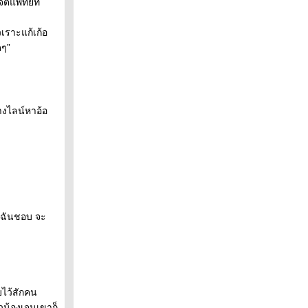
ิตแพทย์ที่
วเราะแก้เก้อ
ดๆ”
างไลน์หาอ้อ
น ฉันชอบ จะ
บไว้สักคน
วน้องเจนเขาก็