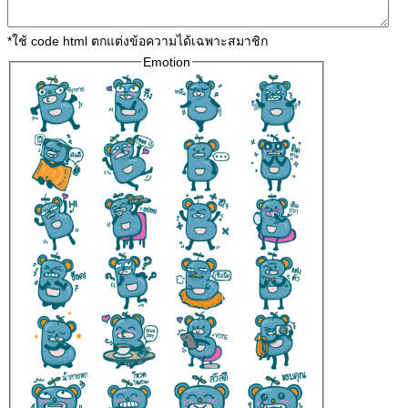
*ใช้ code html ตกแต่งข้อความได้เฉพาะสมาชิก
Emotion