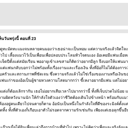
นวันพรุ่งนี้ ตอนที่ 23
ิงที่ดูทะมัดทะแมงจนหลายคนมองว่าเธอน่าจะเป็นทอม แต่ความจริงแล้วจิตใจ
ทั่วไป เลี้ยงแมวไว้เป็นเพื่อนเพื่อปลอบประโลมหัวใจตนเอง อ้อเคยมีแฟนเมื่อห
จ็ดปีตั้งแต่สมัยเรียน พออายุเข้าเลขสามก็คิดว่าอยากมีลูก จึงบอกให้แฟน
ต่แฟนกลับบอกว่าไม่พร้อมทั้งเรื่องงานและเรื่องเงิน ทั้งที่อ้อก็ไม่ได้ต้องการ
ครัวและสถานภาพที่ชัดเจน ซึ่งความจริงแล้วไม่ใช่เรื่องของงานหรือเงิน
ฟนเก่าของอ้อเป็นผู้ชายหวงความโสดมากกว่า ขี้เหงาอยากมีแฟน แต่ไม่อย
แต่งก็ต้องเลิกรากัน เธอไม่อยากเสียเวลาไปมากกว่านี้ ทั้งที่เจ็บปวดไม่น้อย 
วามผิดหวังนานนัก ให้กำลังใจตัวเองว่าชีวิตต้องเดินไปข้างหน้า พร้อมกับแมวต
้องอยู่คนเดียวไปจนตายก็ตาม อ้อนับเป็นหนึ่งในกำลังใจที่ดีของระมิงค์ตั้งแต่ร
ทิ้ง ทั้งที่ตัวเองก็เกือบเอาตัวไม่รอดจากความรักเช่นกัน เพียงแต่เธอลุกขึ้นย
าะก๊ากเมื่อได้ยินเพื่อนเล่าถึงการบ้านที่ทำไป เพราะไม่คิดว่าเพื่อนจะจริงจั