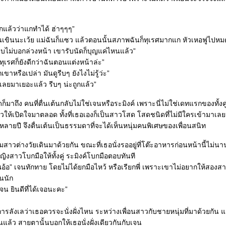
อกแล้วว่าแกทำได้ ฮ่าๆๆๆ”
ันเขินนะเว้ย แม่ฉันก็แซว แล้วตอนนั้นสภาพฉันก็ทุเรศมากแก หัวเหอฟูไป
บบไม่บอกล่วงหน้า เขารับนัดก็บุญแค่ไหนแล้ว”
เรศก็ยังดีกว่าฉันตอนแต่งหน้าล่ะ”
กเขาหรือเปล่า มันดูรีบๆ ยังไงไม่รู้ว่ะ”
เลยมาเยอะแล้ว รีบๆ น่ะถูกแล้ว”
มาถึง คนที่ตื่นเต้นกลับไม่ใช่เจนหรือระมิงค์ เพราะนี่ไม่ใช่เดทแรกของทั้งคู่ 
สาวให้เปิดใจมาตลอด ทั้งที่เธอเองก็เป็นสาวโสด โสดชนิดที่ไม่มีใครเข้ามาเล
าหลายปี จึงตื่นเต้นเป็นธรรมดาที่จะได้เห็นหนุ่มคนพิเศษของเพื่อนสนิท
่มสาวต่างวัยเดินมาด้วยกัน ขณะที่เธอนั่งรออยู่ที่โต๊ะอาหารก่อนหน้านี้ไม่นา
 หญิงสาวโบกมือให้ทั้งคู่ ระมิงค์โบกมือตอบทันที
ณอ้อ” เจนทักทาย โดยไม่ได้ยกมือไหว้ หรือเรียกพี่ เพราะเขาไม่อยากให้สองสา
นนัก
เจน ยินดีที่ได้เจอนะคะ”
การลังเลว่าเธอควรจะนั่งฝั่งไหน ระหว่างเพื่อนสาวกับชายหนุ่มที่มาด้วยกัน แต
นแล้ว สายตานั้นบอกให้เธอนั่งฝั่งเดียวกันกับเจน