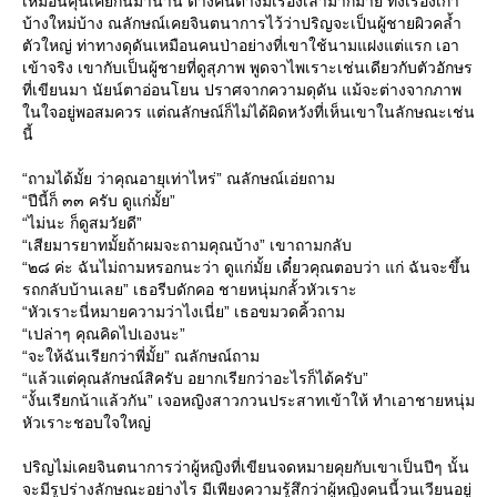
เหมือนคุ้นเคยกันมานาน ต่างคนต่างมีเรื่องเล่ามากมาย ทั้งเรื่องเก่า
บ้างใหม่บ้าง ณลักษณ์เคยจินตนาการไว้ว่าปริญจะเป็นผู้ชายผิวคล้ำ
ตัวใหญ่ ท่าทางดุดันเหมือนคนป่าอย่างที่เขาใช้นามแฝงแต่แรก เอา
เข้าจริง เขากับเป็นผู้ชายที่ดูสุภาพ พูดจาไพเราะเช่นเดียวกับตัวอักษร
ที่เขียนมา นัยน์ตาอ่อนโยน ปราศจากความดุดัน แม้จะต่างจากภาพ
นใจอยู่พอสมควร แต่ณลักษณ์ก็ไม่ได้ผิดหวังที่เห็นเขาในลักษณะเช่น
นี้
“ถามได้มั้ย ว่าคุณอายุเท่าไหร่” ณลักษณ์เอ่ยถาม
“ปีนี้ก็ ๓๓ ครับ ดูแก่มั้ย”
“ไม่นะ ก็ดูสมวัยดี”
“เสียมารยาทมั้ยถ้าผมจะถามคุณบ้าง” เขาถามกลับ
“๒๘ ค่ะ ฉันไม่ถามหรอกนะว่า ดูแก่มั้ย เดี๋ยวคุณตอบว่า แก่ ฉันจะขึ้น
รถกลับบ้านเลย” เธอรีบดักคอ ชายหนุ่มกลั้วหัวเราะ
“หัวเราะนี่หมายความว่าไงเนี่ย” เธอขมวดคิ้วถาม
“เปล่าๆ คุณคิดไปเองนะ”
“จะให้ฉันเรียกว่าพี่มั้ย” ณลักษณ์ถาม
“แล้วแต่คุณลักษณ์สิครับ อยากเรียกว่าอะไรก็ได้ครับ”
“งั้นเรียกน้าแล้วกัน” เจอหญิงสาวกวนประสาทเข้าให้ ทำเอาชายหนุ่ม
หัวเราะชอบใจใหญ่
ปริญไม่เคยจินตนาการว่าผู้หญิงที่เขียนจดหมายคุยกับเขาเป็นปีๆ นั้น
จะมีรูปร่างลักษณะอย่างไร มีเพียงความรู้สึกว่าผู้หญิงคนนี้วนเวียนอยู่