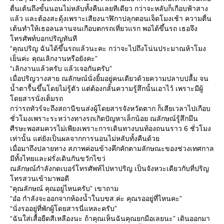
ตื่นเต้นถึงขั้นนอนไม่หลับทั้งคืนเลยทีเดียว กว่าจะหลับก็เกือบฟ้าสาง
ล้ว และต้องสะดุ้งเพราะเสียงนาฬิกาปลุกตอนเจ็ดโมงเช้า ความตื่น
เต้นทำให้เธอลนลานจนเกือบตกรถเที่ยวแรก พอได้ขึ้นรถ เธอจึง
ทรศัพท์บอกปริญทันที
“คุณปริญ ฉันได้ขึ้นรถแล้วนะคะ กว่าจะไปถึงโน่นประมาณห้าโมง
เย็นค่ะ คุณเลิกงานหรือยังคะ”
“เลิกงานแล้วครับ แล้วเจอกันครับ”
เมื่อปริญวางสาย ณลักษณ์นั่งยิ้มอยู่คนเดียวด้วยความปลาบปลื้ม จน
น้ำตารื้นขึ้นโดยไม่รู้ตัว แต่ต้องกลั้นความรู้สึกนั้นเอาไว้ เพราะมีผู้
ดยสารนั่งเต็มรถ
กว่ารถทัวร์จะถึงสถานีขนส่งผู้โดยสารจังหวัดตาก ก็เสียเวลาไปเกือบ
ชั่วโมงเพราะระหว่างทางรถเกิดปัญหาเล็กน้อย ณลักษณ์รู้สึกมึน
ศีรษะพอสมควรไม่เพียงเพราะการเดินทางบนท้องถนนราว 6 ชั่วโมง
เท่านั้น แต่ยังเป็นผลจากการนอนไม่หลับทั้งคืนด้ว
เมื่อมาถึงปลายทาง สภาพค่อนข้างคึกคักตามลักษณะของช่วงเทศกาล
มีทั้งไทยและฝรั่งเดินกันขวักไขว่
ณลักษณ์กำลังกดเบอร์โทรศัพท์ไปหาปริญ เป็นจังหวะเดียวกับที่ปริญ
ทรสวนเข้ามาพอดี
“คุณลักษณ์ คุณอยู่ไหนครับ” เขาถาม
“อ๋อ กำลังจะออกจากห้องน้ำในบขส.ค่ะ คุณรออยู่ที่ไหนคะ”
“นั่งรออยู่ที่พักผู้โดยสารนี่แหละครับ”
“ฉันใส่เสื้อยืดสีเหลืองนะ ถ้าคุณเห็นฉันคุณยกมือเลยนะ” เดินออกมา