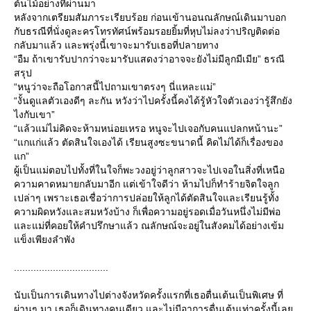
ต้นไม้อย่างที่ผ่านมา
หลังจากเตรียมสัมภาระเรียบร้อย ก่อนเข้านอนณลักษณ์เดินมาบอก
กับธรณีที่นั่งดูละครโทรทัศน์พร้อมรอยยิ้มที่หุบไม่ลงว่าปริญติดต่อ
กลับมาแล้ว และพรุ่งนี้เขาจะมารับเธอที่ปลายทาง
“อืม ถ้าเขารับปากว่าจะมารับแสดงว่าอาจจะยังไม่มีลูกมีเมีย” ธรณี
สรุป
“หนูว่าจะถือโอกาสนี้ไปถามเขาตรงๆ นี่แหละแม่”
“งั้นดูแลตัวเองดีๆ ละกัน หวังว่าไปครั้งนี้คงได้รู้หัวใจตัวเองว่ารู้สึกยัง
ไงกับเขา”
“แล้วแม่ไม่คิดจะห้ามหน่อยเหรอ หนูจะไปเจอกับคนแปลกหน้านะ”
“แกแก่แล้ว ตัดสินใจเองได้ เรียนสูงซะขนาดนี้ คิดไม่ได้ก็เรื่องของ
ก”
ผู้เป็นแม่ตอบไปทั้งที่ในใจก็พะวงอยู่ว่าลูกสาวจะไปเจอในสิ่งที่เหนือ
ความคาดหมายกลับมาอีก แต่เข้าใจดีว่า ห้ามไปก็ทำร้ายจิตใจลูก
เปล่าๆ เพราะเธอเชื่อว่าการปล่อยให้ลูกได้ตัดสินใจและเรียนรู้ทั้ง
ความผิดหวังและสมหวังบ้าง ก็เพื่อความอยู่รอดเมื่อวันหนึ่งไม่มีพ่อ
ละแม่ที่คอยให้คำปรึกษาแล้ว ณลักษณ์จะอยู่ในสังคมได้อย่างเข้ม
ข็งเพียงลำพัง
..................................
นับเป็นการเดินทางไปต่างจังหวัดครั้งแรกที่เธอตื่นเต้นเป็นพิเศษ ที่
ผ่านๆ มา เธอก็เดินทางคนเดียว และไม่มีอาการตื่นเต้นเท่าครั้งนี้เล