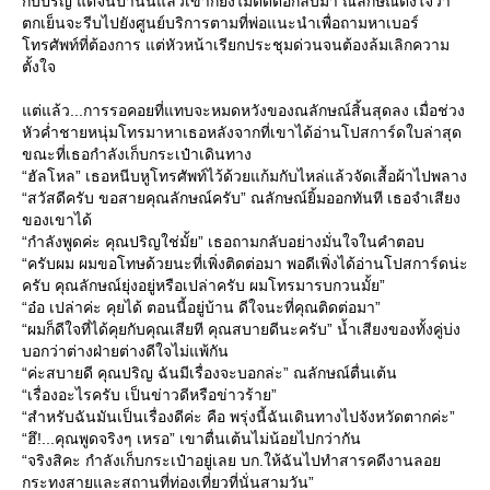
กับปริญ แต่จนป่านนี้แล้วเขาก็ยังไม่ติดต่อกลับมา ณลักษณ์ตั้งใจว่า
ตกเย็นจะรีบไปยังศูนย์บริการตามที่พ่อแนะนำเพื่อถามหาเบอร์
ทรศัพท์ที่ต้องการ แต่หัวหน้าเรียกประชุมด่วนจนต้องล้มเลิกความ
ตั้งใจ
ต่แล้ว...การรอคอยที่แทบจะหมดหวังของณลักษณ์สิ้นสุดลง เมื่อช่วง
หัวค่ำชายหนุ่มโทรมาหาเธอหลังจากที่เขาได้อ่านโปสการ์ดใบล่าสุด
ขณะที่เธอกำลังเก็บกระเป๋าเดินทาง
“ฮัลโหล” เธอหนีบหูโทรศัพท์ไว้ด้วยแก้มกับไหล่แล้วจัดเสื้อผ้าไปพลาง
“สวัสดีครับ ขอสายคุณลักษณ์ครับ” ณลักษณ์ยิ้มออกทันที เธอจำเสียง
ของเขาได้
“กำลังพูดค่ะ คุณปริญใช่มั้ย” เธอถามกลับอย่างมั่นใจในคำตอบ
“ครับผม ผมขอโทษด้วยนะที่เพิ่งติดต่อมา พอดีเพิ่งได้อ่านโปสการ์ดน่ะ
ครับ คุณลักษณ์ยุ่งอยู่หรือเปล่าครับ ผมโทรมารบกวนมั้ย”
“อ๋อ เปล่าค่ะ คุยได้ ตอนนี้อยู่บ้าน ดีใจนะที่คุณติดต่อมา”
“ผมก็ดีใจที่ได้คุยกับคุณเสียที คุณสบายดีนะครับ” น้ำเสียงของทั้งคู่บ่ง
บอกว่าต่างฝ่ายต่างดีใจไม่แพ้กัน
“ค่ะสบายดี คุณปริญ ฉันมีเรื่องจะบอกล่ะ” ณลักษณ์ตื่นเต้น
“เรื่องอะไรครับ เป็นข่าวดีหรือข่าวร้าย”
“สำหรับฉันมันเป็นเรื่องดีค่ะ คือ พรุ่งนี้ฉันเดินทางไปจังหวัดตากค่ะ”
“ฮึ!...คุณพูดจริงๆ เหรอ” เขาตื่นเต้นไม่น้อยไปกว่ากัน
“จริงสิคะ กำลังเก็บกระเป๋าอยู่เลย บก.ให้ฉันไปทำสารคดีงานลอ
กระทงสายและสถานที่ท่องเที่ยวที่นั่นสามวัน”