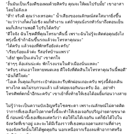
“งั้นมันเป็นเรื่องดีของผมด้วยสิครับ คุณจะให้ผมไปรับมั้ย” เขาอาสา
ดยไม่ลังเล
“ห๊า! จริงดิ คุณว่างเหรอคะ” น้ำเสียงของณลักษณ์สดใสมากยิ่งขึ้น
“จะว่าว่างก็คงไม่เชิง ผมก็ทำงาน แต่ถ้าคุณนั่งรถทัวร์มาถึงตอนเย็น
ผมก็เลิกงานพอดี ไปรับได้ครับ”
“ดีใจจัง ฉันโชคดีที่คุณโทรมาคืนนี้ เพราะฉันไม่รู้จะติดต่อคุณยังไง
พรุ่งนี้เช้าถ้าฉันขึ้นรถแล้วจะโทรหาคุณนะ”
“ได้ครับ แล้วจองที่พักหรือยังล่ะครับ”
“เรียบร้อยแล้วค่ะ รีสอร์ทบ้านแพรว”
“เฮ้ย! พูดเป็นเล่นไป” เขาตกใจ
“ฮ่าๆๆ ล้อเล่นน่ะค่ะ พักโรงแรมในตัวเมืองนั่นแหละ”
“ครับๆ เล่นเอาใจหายหมดเลย ดีใจจังที่ตัดสินใจโทรหาคุณวันนี้พอดี”
“ฉันก็ดีใจค่ะ”
“โอเค งั้นคุณเก็บกระเป๋าต่อและรีบพักผ่อนเถอะครับ พรุ่งนี้ต้องเดิน
ทางไกล ผมไม่รบกวนแล้ว แล้วค่อยเจอกันนะครับ อ้อ...อย่าทำ
ทรศัพท์ตกน้ำอีกนะครับ” เขาเย้าทิ้งท้ายให้เธอได้อมยิ้มก่อนวางสา
ไม่รู้ว่าจะเป็นความบังเอิญหรือโชคชะตา เพราะณลักษณ์ไม่คาดคิด
ว่าการที่เธอเลือกไปตากครั้งนี้จะทำให้เธอเจอกับปริญง่ายดายขนาด
นี้ ก่อนหน้านี้เธอเพียงแค่หวังว่า ต่อให้ไม่ได้เจอกัน แต่ก็ยังได้ไปใน
จังหวัดที่เขาอยู่ และจะได้มีเรื่องราวที่เธอพบเจอตามสถานที่ต่างๆ
ของจังหวัดนั้นให้ได้พูดคุยกัน นอกเหนือจากเรื่องลมฟ้าอากาศหรือ