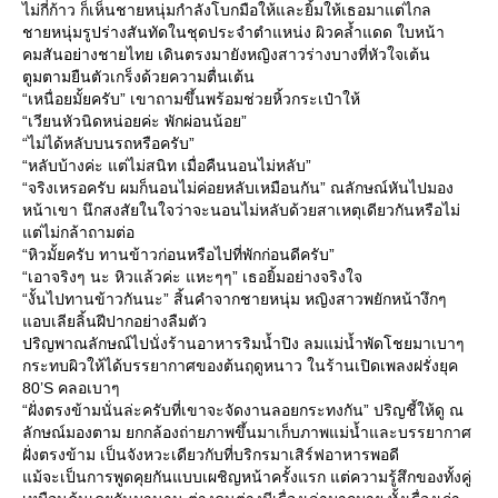
ไม่กี่ก้าว ก็เห็นชายหนุ่มกำลังโบกมือให้และยิ้มให้เธอมาแต่ไกล
ชายหนุ่มรูปร่างสันทัดในชุดประจำตำแหน่ง ผิวคล้ำแดด ใบหน้า
คมสันอย่างชายไทย เดินตรงมายังหญิงสาวร่างบางที่หัวใจเต้น
ตูมตามยืนตัวเกร็งด้วยความตื่นเต้น
“เหนื่อยมั้ยครับ” เขาถามขึ้นพร้อมช่วยหิ้วกระเป๋าให้
“เวียนหัวนิดหน่อยค่ะ พักผ่อนน้อย”
“ไม่ได้หลับบนรถหรือครับ”
“หลับบ้างค่ะ แต่ไม่สนิท เมื่อคืนนอนไม่หลับ”
“จริงเหรอครับ ผมก็นอนไม่ค่อยหลับเหมือนกัน” ณลักษณ์หันไปมอง
หน้าเขา นึกสงสัยในใจว่าจะนอนไม่หลับด้วยสาเหตุเดียวกันหรือไม่
ต่ไม่กล้าถามต่อ
“หิวมั้ยครับ ทานข้าวก่อนหรือไปที่พักก่อนดีครับ”
“เอาจริงๆ นะ หิวแล้วค่ะ แหะๆๆ” เธอยิ้มอย่างจริงใจ
“งั้นไปทานข้าวกันนะ” สิ้นคำจากชายหนุ่ม หญิงสาวพยักหน้างึกๆ
อบเลียลิ้นฝีปากอย่างลืมตัว
ปริญพาณลักษณ์ไปนั่งร้านอาหารริมน้ำปิง ลมแม่น้ำพัดโชยมาเบาๆ
กระทบผิวให้ได้บรรยากาศของต้นฤดูหนาว ในร้านเปิดเพลงฝรั่งยุค
80’S คลอเบาๆ
“ฝั่งตรงข้ามนั่นล่ะครับที่เขาจะจัดงานลอยกระทงกัน” ปริญชี้ให้ดู ณ
ลักษณ์มองตาม ยกกล้องถ่ายภาพขึ้นมาเก็บภาพแม่น้ำและบรรยากาศ
ฝั่งตรงข้าม เป็นจังหวะเดียวกับที่บริกรมาเสิร์ฟอาหารพอดี
ม้จะเป็นการพูดคุยกันแบบเผชิญหน้าครั้งแรก แต่ความรู้สึกของทั้งคู่