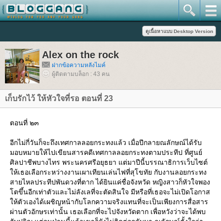
Alex on the rock
ฝากข้อความหลังไมค์
ผู้ติดตามบล็อก : 43 คน
เก็บรักไว้ ให้หัวใจที่รอ ตอนที่ 23
ตอนที่ ๒๓
อีกไม่กี่วันก็จะถึงเทศกาลลอยกระทงแล้ว เมื่อปีกลายณลักษณ์ได้รับ
มอบหมายให้ไปเขียนสารคดีเทศกาลลอยกระทงตามประทีป ที่ศูนย์
ศิลปาชีพบางไทร พระนครศรีอยุธยา แต่มาปีนี้บรรณาธิการเว็บไซต์
ห้เธอเลือกระหว่างงานเผาเทียนเล่นไฟที่สุโขทัย กับงานลอยกระทง
สายไหลประทีปพันดวงที่ตาก ได้ยินแค่ชื่อจังหวัด หญิงสาวก็หัวใจพอง
ตขึ้นอีกเท่าตัวและไม่ลังเลที่จะตัดสินใจ มีหรือที่เธอจะไม่เปิดโอกาส
ห้ตัวเองได้เผชิญหน้ากับโลกความจริงแทนที่จะเป็นเพียงการสื่อสาร
ผ่านตัวอักษรเท่านั้น เธอเลือกที่จะไปจังหวัดตาก เพื่อหวังว่าจะได้พบ