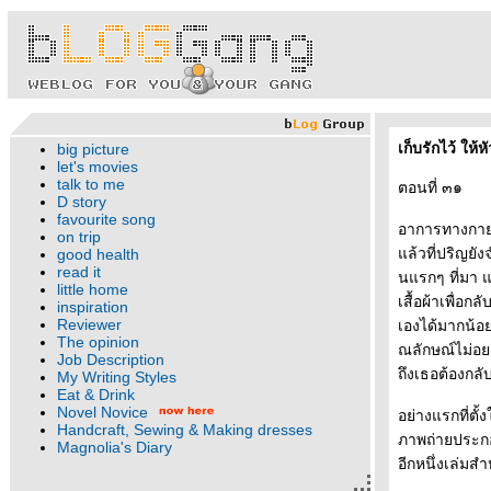
เก็บรักไว้ ให้ห
big picture
let's movies
talk to me
ตอนที่ ๓๑
D story
favourite song
อาการทางกายข
on trip
ล้วที่ปริญยัง
good health
read it
นแรกๆ ที่มา แต
little home
เสื้อผ้าเพื่อก
inspiration
Reviewer
เองได้มากน้อย
The opinion
ณลักษณ์ไม่อย
Job Description
ถึงเธอต้องกล
My Writing Styles
Eat & Drink
Novel Novice
อย่างแรกที่ตั
Handcraft, Sewing & Making dresses
ภาพถ่ายประกอ
Magnolia's Diary
อีกหนึ่งเล่มส