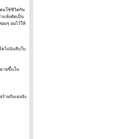
้คนใช้ชีวิตกัน
ัวแห้งตัดเป็น
หอมๆ อมไว้ให้
์ดไปนับสิบใบ
ยฉายขึ้นใน
จร้ายกับเธอจัง