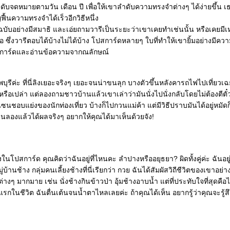
ำดับจดหมายตามวัน เดือน ปี เพื่อให้เขาลำดับความทรงจำต่างๆ ได้ง่ายขึ้น เธอค
ฟื้นความทรงจำได้เร็วอีกวิธีหนึ่ง
บับอย่างมีสมาธิ และเอ่ยถามวารีเป็นระยะว่าเขาเคยทำเช่นนั้น หรือเคยมีเห
ือ ซึ่งวารีตอบได้บ้างไม่ได้บ้าง โปสการ์ดหลายๆ ใบที่ทำให้เขายิ้มอย่างมีความ
สการ์ดและอ่านข้อความจากณลักษณ์
พบุรีค่ะ ที่นี่ลิงเยอะจริงๆ เยอะจนน่าขนลุก บางตัวขึ้นหลังคารถไฟไปเที่ยวเฉย
รือเปล่า แต่ลองถามชาวบ้านแล้วเขาเล่าว่ามันนั่งไปนั่งกลับโดยไม่ต้องตีตั๋
ชอบแย่งของนักท่องเที่ยว บ้างก็ไปกวนแม่ค้า แต่มีวิธีปราบมันได้อยู่หมัดก็
ันลองแล้วได้ผลจริงๆ อยากให้คุณได้มาเห็นด้วยจัง!
ในโปสการ์ด คุณคิดว่าฉันอยู่ที่ไหนคะ ลำปางหรืออยุธยา? ผิดทั้งคู่ค่ะ ฉันอยู่ท
ู่บ้านช้าง กลุ่มคนเลี้ยงช้างที่นี่เรียกว่า กวย ฉันได้สัมผัสวิถีชีวิตของเขาอย
างๆ มากมาย เช่น นั่งช้างกินข้าวป่า อุ้มช้างอาบน้ำ แต่ที่ประทับใจที่สุดคือไ
งแรกในชีวิต ฉันตื่นเต้นจนน้ำตาไหลเลยค่ะ ถ้าคุณได้เห็น อยากรู้ว่าคุณจะรู้ส