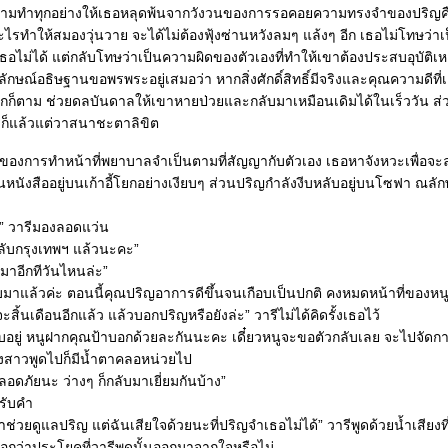
ามทำทุกอย่างให้เธอหลุดพ้นจากวังวนของการรอคอยความทรงจำของปริญค
ไรทำให้สมองวุ่นวาย จะได้ไม่ต้องฟุ้งซ่านหวังลมๆ แล้งๆ อีก เธอไม่โทษว่า
ธอไม่ได้ แต่กลับโทษว่าเป็นความผิดของตัวเองที่ทำให้เขาต้องประสบอุบัติเ
กษณ์อธิษฐานขอพรพระอยู่เสมอว่า หากสิ่งศักดิ์สิทธิ์มีจริงและคุณความดีท
กก็ตาม ช่วยดลบันดาลให้เขาหายป่วยและกลับมาเหมือนเดิมได้ในเร็ววัน ส่
รก็แล้วแต่วาสนาชะตาลิขิต
ายของการทำหน้าที่พยาบาลจำเป็นตามที่สัญญากับตัวเอง เธอหาจังหวะเพื่อจ
่านหนังสืออยู่บนเก้าอี้โยกอย่างเงียบๆ ส่วนปริญกำลังงีบหลับอยู่บนโซฟา ณล
า” วารีมองลอดแว่น
ะกลับกรุงเทพฯ แล้วนะคะ”
บมาอีกทีวันไหนล่ะ”
ลับมาแล้วค่ะ ตอนนี้คุณปริญอาการดีขึ้นจนเกือบเป็นปกติ คงหมดหน้าที่ของหน
ะสิ้นเดือนอีกแล้ว แล้วบอกปริญหรือยังล่ะ” วารีไม่ได้คิดรั้งเธอไว้
ับอยู่ หนูฝากคุณป้าบอกด้วยละกันนะคะ เดี๋ยวหนูจะขอตัวกลับเลย จะไปจัดการ
ญิงสาวพูดไปก็มีน้ำตาคลอหน่วยไป
ลอดภัยนะ ว่างๆ ก็กลับมาเยี่ยมกันบ้าง”
วรับคำ
ช่วยดูแลปริญ แต่ฉันเสียใจด้วยนะที่ปริญจำเธอไม่ได้” วารีพูดด้วยน้ำเสียงท
อกว่าประโยคที่วารีพูดนั้นออกมาจากใจหรือไม่