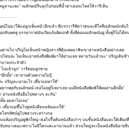
 หนูลานะคะ” ณลักษณ์รีบลุกไปก่อนที่น้ำตาเธอจะไหลให้วารีเห็น
...............
ักษณ์ไม่มาให้แม่ลูกเห็นหน้าอีกแล้ว ทีแรกวารีคิดว่าตนจะดีใจที่ณลักษณ์กลับไ
อกลับหดหู่ บรรยากาศมันเงียบงันผิดปกติ ทั้งที่ตอนณลักษณ์อยู่ ทั้งคู่ก็ไม่ไ
นผ่านไป ปริญไม่เห็นหน้าหญิงสาวที่คุ้นเคยมาฟังเขาอ่านหนังสืออย่างเค
ไปไหนอ่ะ ไม่เห็นเอาหนังสือพิมพ์มาให้อ่านเลย หลายวันแล้วนะ” ปริญเดินช
าบาลประจำตัว
ฯ ไปแล้วลูก” วารีตอบลูกชา
าอีกมั้ย” เขาถามด้วยความไม่รู้
่ะ ปริญจะเอาอะไร เดี๋ยวแม่หาให้”
อยากคุยกับณลักษณ์ เธอไม่อยู่ก็เหงาเลย แม่มีหนังสือพิมพ์ให้ผมอ่านอีกมั้ย”
อมา อ่านหนังสืออื่นไปพลางๆ ละกัน”
ีมั้ย ผมหาไม่เจอ”
ะ เดี๋ยวแม่ขึ้นไปดูหนังสือบนห้องแกให้”
ปิดโทรทัศน์ดูไปพลางระหว่างรอ
บนห้องปริญอยู่พักใหญ่ เธอไปรื้อค้นหนังสือเก่าๆ บนชั้นหนังสือและใต้เตียงที
ุ่นจับหนาเตอะเพราะไม่มีใครแตะมานานแล้ว ส่วนใหญ่จะเป็นหนังสือนิยายจ