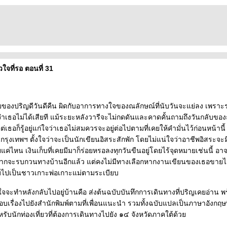
ัวใจที่รอ ตอนที่ 31
องปริญดีวันดีคืน ผิดกับอาการทางใจของณลักษณ์ที่นับวันจะแย่ลง เพราะ
จำเธอไม่ได้เสียที แม้ระยะหลังวารีจะไม่กดดันและคาดคั้นถามถึงวันกลับขอ
่เธอก็รู้อยู่แก่ใจว่าเธอไม่สมควรจะอยู่ต่อไปตามที่เคยให้คำมั่นไว้ก่อนหน้านี้
ลับกรุงเทพฯ ตั้งใจว่าจะเป็นนักเขียนอิสระสักพัก โดยไม่แน่ใจว่าอาชีพอิสระจะมี
แค่ไหน เงินเก็บที่เคยมีมาก็ร่อยหรอลงทุกวันขืนอยู่โดยไร้จุดหมายเช่นนี้ อ
ากจะรบกวนทางบ้านอีกแล้ว แต่คงไม่มีทางเลือกหากงานเขียนของเธอขายไม่
ับไปเป็นชาวเกาะพ่อเกาะแม่ตามระเบียบ
้งใจจะทำหลังกลับไปอยู่บ้านคือ ส่งต้นฉบับบันทึกการเดินทางที่ปริญเคยอ่าน พ
บเรื่องไปยังสำนักพิมพ์ตามที่เพื่อนแนะนำ รวมทั้งฉบับแปลเป็นภาษาอังกฤษ
ำหรับนักท่องเที่ยวที่ต้องการเดินทางไปยัง ๑๔ จังหวัดภาคใต้ด้ว