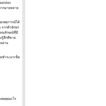
เจอกล่อง
์ดมากมายหลา
อเหตุการณ์ได้
น จากตัวอักษร
ณลักษณ์ที่มี
รู้สึกที่ชา
ายอ่าน
ดาษชำระมาเช็ด
าเคยคุยอะไร