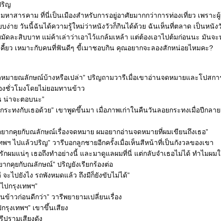
ปริญ
วัดมหาสารคาม ที่นี่เป็นเมืองสำหรับการอยู่อาศัยมากกว่าการท่องเที่ยว เพราะผู
ง่าย วันนี้ฉันได้ความรู้ใหม่ว่าหนังวัวก็กินได้ด้วย ฉันเห็นที่ตลาด เป็นหนังว
มัดละสิบบาท แม่ค้าเล่าว่าเอาไว้แกล้มเหล้า แต่ต้องเอาไปต้มก่อนนะ มันจะ
ยเคี้ยว เหมาะกับคนที่ฟันดีๆ ขี้เมาชอบกิน คุณอยากจะลองสักหน่อยไหมคะ?
หมายณลักษณ์บ้างหรือเปล่า” ปริญถามวารีเมื่อเขาอ่านจดหมายและโปสการ
งชั่วโมงโดยไม่ยอมทานข้าว
กัน น่าจะตอบนะ”
ระทงกับเธอด้วย” เขาพูดขึ้นมา เมื่อภาพเก่าในคืนวันลอยกระทงเมื่อปีกลา
ยากคุยกับณลักษณ์เรื่องจดหมาย ผมอยากอ่านจดหมายที่ผมเขียนถึงเธอ”
ทพฯ ไปแล้วปริญ” วารีบอกลูกชายอีกครั้งเมื่อเห็นสีหน้าที่เป็นกังวลของเขา
รักผมแน่ๆ เธอถึงทำอย่างนี้ และมาดูแลผมที่นี่ แต่กลับจำเธอไม่ได้ ทำไมผมใ
ากคุยกับณลักษณ์” ปริญยังเรียกร้องต่อ
 จะไปยังไง รถพังหมดแล้ว ถึงมีก็ยังขับไม่ได้”
บินไปกรุงเทพฯ”
นข้าวก่อนดีกว่า” วารีพยายามเปลี่ยนเรื่อง
กรุงเทพฯ” เขาขึ้นเสียง
ารีปรามเสียงดัง