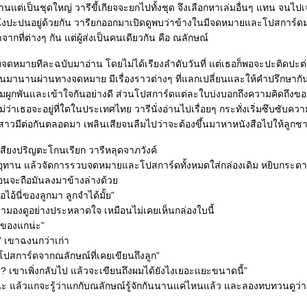
นแต่เป็นชุดใหญ่ วารีขี้เกียจจะยกไปทั้งชุด จึงเลือกหาเล่มอื่นๆ แทน จนไป
ึ่งปะปนอยู่ด้วยกัน วารียกออกมาเปิดดูพบว่าข้างในมีจดหมายและโปสการ
าจากที่ต่างๆ กัน แต่ผู้ส่งเป็นคนเดียวกัน คือ ณลักษณ์
บจดหมายทีละฉบับมาอ่าน โดยไม่ได้เรียงลำดับวันที่ แต่เธอก็พอจะปะติดปะต่
ต่อกันมานานผ่านทางจดหมาย มีเรื่องราวต่างๆ ที่แลกเปลี่ยนและให้คำปรึกษากั
มผูกพันและเข้าใจกันอย่างดี ส่วนโปสการ์ดแต่ละใบบ่งบอกถึงความคิดถึงของ
่ว่าเธอจะอยู่ที่ใดในประเทศไทย วารีนั่งอ่านไปเรื่อยๆ กระทั่งเริ่มซึบซับความ
สาวมีต่อกันตลอดมา เพลินเสียจนลืมไปว่าจะต้องขึ้นมาหาหนังสือไปให้ลูกช
 เสียงปริญตะโกนเรียก วารีหลุดจาภวังค์
ธออุทาน แล้วจัดการรวบจดหมายและโปสการ์ดทั้งหมดใส่กล่องเดิม หยิบกระ
่อนจะถือมันลงมาข้างล่างด้ว
ไอ้นี่ของลูกมา ลูกจำได้มั้ย”
ขามองดูอย่างประหลาดใจ เหมือนไม่เคยเห็นกล่องใบนี้
ยงของแกน่ะ”
” เขาฉงนกว่าเก่า
สการ์ดจากณลักษณ์ที่เคยเขียนถึงลูก”
? เขาเพิ่งกลับไป แล้วจะเขียนถึงผมได้ยังไงเยอะแยะขนาดนี้”
ูนะ แล้วแกจะรู้ว่าแกกับณลักษณ์รู้จักกันนานแค่ไหนแล้ว และลองทบทวนดูว่