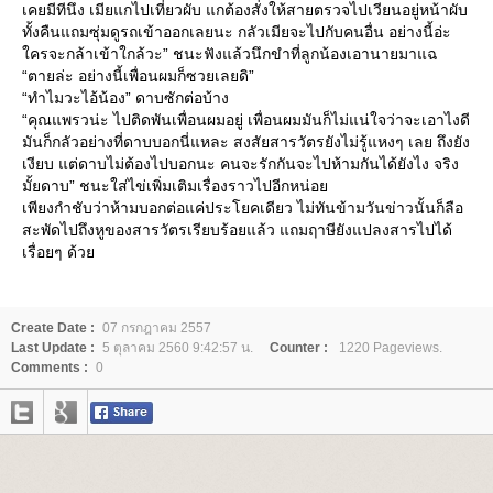
เคยมีทีนึง เมียแกไปเที่ยวผับ แกต้องสั่งให้สายตรวจไปเวียนอยู่หน้าผับ
ทั้งคืนแถมซุ่มดูรถเข้าออกเลยนะ กลัวเมียจะไปกับคนอื่น อย่างนี้อ่ะ
ครจะกล้าเข้าใกล้วะ” ชนะฟังแล้วนึกขำที่ลูกน้องเอานายมาแฉ
“ตายล่ะ อย่างนี้เพื่อนผมก็ซวยเลยดิ”
“ทำไมวะไอ้น้อง” ดาบซักต่อบ้าง
“คุณแพรวน่ะ ไปติดพันเพื่อนผมอยู่ เพื่อนผมมันก็ไม่แน่ใจว่าจะเอาไงดี
มันก็กลัวอย่างที่ดาบบอกนี่แหละ สงสัยสารวัตรยังไม่รู้แหงๆ เลย ถึงยัง
เงียบ แต่ดาบไม่ต้องไปบอกนะ คนจะรักกันจะไปห้ามกันได้ยังไง จริง
มั้ยดาบ” ชนะใส่ไข่เพิ่มเติมเรื่องราวไปอีกหน่อ
เพียงกำชับว่าห้ามบอกต่อแค่ประโยคเดียว ไม่ทันข้ามวันข่าวนั้นก็ลือ
สะพัดไปถึงหูของสารวัตรเรียบร้อยแล้ว แถมฤาษียังแปลงสารไปได้
เรื่อยๆ ด้ว
Create Date :
07 กรกฎาคม 2557
Last Update :
5 ตุลาคม 2560 9:42:57 น.
Counter :
1220 Pageviews.
Comments :
0