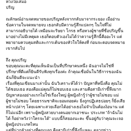
ห่วงใยเสมอ
ปริญ
ณลักษณ์อ่านจดหมายของปริญหลังจากกลับมาจากระยอง เมื่ออ่าน
ข้อความในจดหมายจบ เธอกลับมีความรู้สึกแปลกๆ ในใจที่ไม่
สามารถอธิบายได้ เหมือนจะริษยา โกรธ หรือหวงผู้ชายที่ชื่อปริญขึ้น
มาอย่างไม่มีเหตุผล เธอก็ตอบตัวเองไม่ได้ว่าความรู้สึกนี้คืออะไร แต่
พยายามควบคุมสติและการเต้นของหัวใจให้คงที่ ก่อนจะตอบจดหมา
เขากลับไป
ถึง คุณปริญ
ขอบคุณนะคะที่คุณเห็นฉันเป็นที่ปรึกษาคนหนึ่ง ฉันอาจไม่ใช่ที่
ปรึกษาที่ดีแต่ก็ยินดีรับฟังทุกเรื่องค่ะ ถ้าคุณเชื่อมั่นในวิธีการของฉัน
ฉันก็ยินดีจะแนะนำ
เรื่องที่คุณเขียนมาเล่านั้น ฉันวิเคราะห์ได้ว่า ปัญหาที่หนึ่งคือ คุณไม่
ได้ชอบเธอ สองคือแม่คุณก็ไม่ชอบเธอ และสามคือสามีเก่าขี้หึงมาก
ปัญหาสองอย่างแรกไม่ใช่เรื่องใหญ่ ผู้หญิงถ้ารู้ว่าผู้ชายไม่ชอบ แม่
ผู้ชายไม่ชอบ โดยธรรมชาติจะยอมถอยค่ะ ยิ่งถูกปฏิเสธบ่อยๆ ก็ยิ่งเสี
หน้าเปล่าๆ โดยเฉพาะสวยเลือกได้อย่างเธอไม่จำเป็นต้องง้อนาน แต่
ก็ไม่แน่อีก เพราะผู้หญิงสวยบางคนอยากเอาชนะ ประเภท “ถ้าฉันไม่
ได้ ก็อย่าหวังว่าใครจะได้” แบบนี้ก็สยองนะคะ ขึ้นอยู่กับว่าคุณจะเจอ
ผู้หญิงประเภทไหน
ต่ที่น่ากลัวอย่างที่คุณบอก คือสามีเก่าขี้หึงนี่แหละ ดูจากข่าว