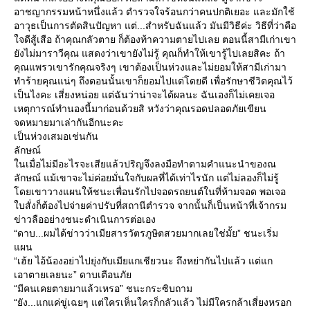
อาชญากรรมหน้าหนึ่งแล้ว ตำรวจใจร้อนกว่าคนปกติเยอะ และมักใช้
อาวุธเป็นการตัดสินปัญหา แต่...สำหรับฉันแล้ว มันมีวิธีค่ะ วิธีที่ว่าคือ
จดีสู้เสือ ถ้าคุณกลัวตาย ก็ต้องท้าความตายไปเลย ตอนนี้สามีเก่าเขา
ังไม่มาราวีคุณ แสดงว่าเขายังไม่รู้ คุณก็ทำให้เขารู้ไปเลยสิคะ ถ้า
คุณแพรวเขารักคุณจริงๆ เขาต้องเป็นห่วงและไม่ยอมให้สามีเก่ามา
ทำร้ายคุณแน่ๆ ถึงตอนนั้นเขาก็ยอมไปแต่โดยดี เพื่อรักษาชีวิตคุณไว้
เป็นไงคะ เสี่ยงหน่อย แต่ฉันว่าน่าจะได้ผลนะ ฉันเองก็ไม่เคยเจอ
เหตุการณ์ทำนองนี้มาก่อนด้วยสิ หวังว่าคุณรอดปลอดภัยเขียน
จดหมายมาเล่ากันอีกนะคะ
เป็นห่วงเสมอเช่นกัน
ลักษณ์
นเมื่อไม่มีอะไรจะเสียแล้วปริญจึงลงมือทำตามคำแนะนำของณ
ลักษณ์ แม้เขาจะไม่ค่อยมั่นใจกับผลที่ได้เท่าไรนัก แต่ไม่ลองก็ไม่รู้
ดยเขาวางแผนให้ชนะเพื่อนรักไปจอดรถยนต์ในที่ห้ามจอด พอเจอ
บสั่งก็ต้องไปจ่ายค่าปรับที่สถานีตำรวจ จากนั้นก็เป็นหน้าที่เจ้ากรม
ข่าวลืออย่างชนะดำเนินการต่อเอง
“ดาบ...ผมได้ข่าวว่าเมียสารวัตรภูษิตสวยมากเลยใช่มั้ย” ชนะเริ่ม
ผน
“เฮ้ย ไอ้น้องอย่าไปยุ่งกับเมียแกเชียวนะ ถึงหย่ากันไปแล้ว แต่แก
เอาตายเลยนะ” ดาบเตือนภั
“มีคนเคยตายมาแล้วเหรอ” ชนะกระซิบถาม
“ยัง...แกแค่ขู่เฉยๆ แต่ใครเห็นใครก็กลัวแล้ว ไม่มีใครกล้าเสี่ยงหรอก