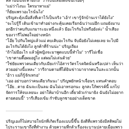
หลานฉันจะทำยังไง” วารีบ่นเสียงดังขึ้นเรื่อยๆ
“แม่ว่าไงนะ ใครมาหาแม่”
“ก็ยัยแพรวอะไรนั่นไง”
ปริญสะดุ้งเมื่อสิ่งที่เดาไว้เป็นจริง “เอ้า! เขารู้จักบ้านเราได้ยังไง”
“จะไปรู้รึ เดินเข้ามาทำอย่างกะคุ้นเคยเรียกฉันว่าแม่อีก แถมยังมาบ
อกอีกว่าคบกับแกมาระยะหนึ่งแล้ว มีอะไรกันไปหรือยังล่ะ” น้ำเสียง
ของวารีไม่พอใจอย่างหนัก
“โอ๊ย ไปกันใหญ่แล้วแม่ คบเคิบอะไรกัน จับมือยังไม่เคยเลย จะไปมี
อะไรกันได้ยังไง ลูกค้าที่ร้านน่ะ” ปริญเถียง
“ถ้าไม่มีอะไร แล้วผู้หญิงจะมาพูดแบบนี้ทำไม” วารีไม่เชื่อ
“เขาตามตื๊อผมอยู่ไง แต่ผมไม่เล่นด้วย”
“ใช่ยัยแพรวคนเดียวกับเมียเก่าไอ้สารวัตรโรคจิตนั่นหรือเปล่า เห็นว่า
สวยอย่างนี้แหละ” วารีถามตามที่ได้ยินข่าวมาจากคนในละแวกนั้น
“อ้าว แม่ก็รู้จักเหรอ”
“เออ อย่าบอกว่าคนเดียวกันนะ” ปริญพยักหน้าเจื่อนๆ แทนคำตอบ
“โอ๊ย...ตาย ฉันจะเป็นลม ฉันไม่เอาหรอกนะ ลูกสะใภ้พรรค์นี้ แกไป
จัดการให้จบเลยนะ อย่าให้มาบ้านอีก เดี๋ยวผัวเก่ามายิง ฉันยังไม่อยาก
ตายตอนนี้” วารีเสียงเข้ม กำชับลูกชายอย่างเด็ดขาด
................................
ปริญเองก็ไม่สบายใจนักที่เกิดเรื่องแบบนี้ขึ้น ยังดีที่แพรวยังมีสติพอไม่
ไประรานเขาถึงที่ทำงาน ด้วยความที่กลัวเรื่องจะบานปลายเมื่อแพรว