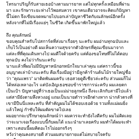
ทรมาปริญก็รับสายเธอบ้างตามมารยาท แต่ไม่ทุกครั้งเหมือนที่ผ่าน
มา และรักษาระยะห่างไว้พอสมควร เขาคนเดียวอาจจะคิดแก้ปัญหา
นี้ไม่ตก จึงเขียนจดหมายไปบอกเล่าปัญหาชีวิตกับณลักษณ์อีกครั้ง
หลังจากที่ไม่มีเรื่องแย่ๆ ในชีวิต เกิดขึ้นมาพักใหญ่แล้ว
ถึง คุณลักษณ์
ขอบคุณสำหรับโปสการ์ดที่ส่งมาเรื่อยๆ นะครับ ผมอ่านทุกฉบับและ
เก็บไว้เป็นอย่างดี ผมเห็นความสุขจากตัวอักษรที่คุณเขียนมาจาก
ต่ละที่ที่คุณเดินทางไป ผมดีใจด้วยครับ แต่ต้องขอโทษที่ไม่ได้ตอบ
ทุกฉบับ คงไม่ว่ากันนะครับ
นานแล้วที่ผมไม่มีปัญหาหนักอกหนักใจมาเล่าคุณ แต่คราวนี้ขอ
อนุญาตเล่าบ้างนะครับ คือเรื่องมีอยู่ว่ามีลูกค้าร้านต้นไม้รายใหญ่ชื่อ
ว่า “คุณแพรว” มาติดพันผมครับ เธอสวยดูดีเชียวล่ะครับ ส่วนผมก็ไม่
ได้หล่อเหลาอะไร แต่บังเอิญเธอชอบข้าราชการน่ะครับ ผมเลยตก
เป็นเป้า ปัญหาอยู่ที่ว่าเธอเป็นแม่ม่ายลูกหนึ่ง ถึงจะเลิกกับสามีไปแล้ว
ต่สามียังตามหึงหวงอยู่ แถมเป็นนายตำรวจอีกต่างหาก น่ากลัวตรงที่
เขามีปืนนี่แหละครับ ที่สำคัญผมไม่ได้ชอบเธอด้วย รวมทั้งแม่ผมยิ่ง
ล้วใหญ่ กำชับให้ผมตัดขาดไปเล
ผมอยากจะปรึกษาคุณลักษณ์ว่า ผมควรจะทำยังไงดีครับ ผมไม่คิดเล
ว่าจะมาเจอเรื่องแบบนี้กับผมได้ แนะนำมาเลยครับ ผมทำได้ผมจะทำ
เพราะตอนนี้ผมคิดอะไรไม่ออกจริงๆ
หวังว่าคุณคงสบายดี ส่วนผมสบายกายแต่ไม่สบายใจครับ