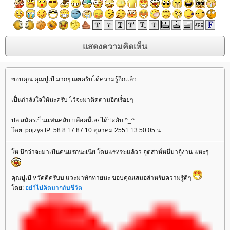
ขอบคุณ คุณปูเป้ มากๆ เลยครับได้ความรู้อีกเเล้ว
เป็นกำลังใจให้นะครับ ไว้จะมาติดตามอีกเรื่อยๆ
ปล.สมัครเป็นเเฟนคลับ บล๊อคนี้เลยได้ป่ะคับ ^_^
ดย: pojzys IP: 58.8.17.87 10 ตุลาคม 2551 13:50:05 น.
ห นึกว่าจะมาเป้นคนแรกนะเนี่ย โดนแซงซะแล้วว อุตส่าห์หนีมาอู้งาน แหะๆ
คุณปูเป้ หวัดดีครับบ แวะมาทักทายนะ ขอบคุณเสมอสำหรับความรู้ดีๆ
ดย:
อย่าิไปคิดมากกับชีวิต