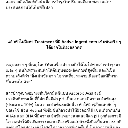
สอบว่าผลิตภัณฑ์ตัวนั้นมีสารบำรุงในปริมาณที่มากพอจะแสดง
ประสิทธิภาพได้เต็มที่รึเปล่า
ล้วทำไมถึงหา Treatment ที่มี Active Ingredients เข้มข้นจริง ๆ
ได้ยากในท้องตลาด?
เหตุผลง่าย ๆ ที่เหตุใดบริษัทเครื่องสำอางถึงได้ไม่ใส่พวกสารบำรุงมา
เยอะ ๆ นั่นก็เพราะมันทำให้ต้นทุนของผลิตภัณฑ์สูงขึ้น และก็เป็น
ความจริงที่ว่า “ยิ่งเข้มข้นมาก โอกาสที่จะระคายเคืองหรือแพ้ก็มาก
ขึ้นตามไปด้วย”
สารบำรุงบางอย่างเช่นวิตามินซีแบบ Ascorbic Acid จะมี
ประสิทธิภาพเต็มที่ก็ต่อเมื่อมีค่า pH เป็นกรดและมีความเข้มข้นสูง
(ประมาณ 10%) ในความเข้มข้นระดับนี้จะทำให้ผิวรู้สึกแสบยิบ ๆ
ขณะใช้ ส่วน Retinol ที่เข้มข้นก็อาจทำให้ผิวลอกได้ เช่นเดียวกันกับ
AHAs และ BHA ที่มีความเข้มข้นเหมาะสมและมีค่า pH ถูกต้องการมี
อกาสทำให้ผิวเกิดการระคายเคืองหรือแสบบ้างซึ่งถือเป็นอาการปกติ
ต่ผู้บริโภคมักจะเข้าใจผิดไปว่าอาการที่เกิดขึ้นนี้เป็นอาการแพ้ และ