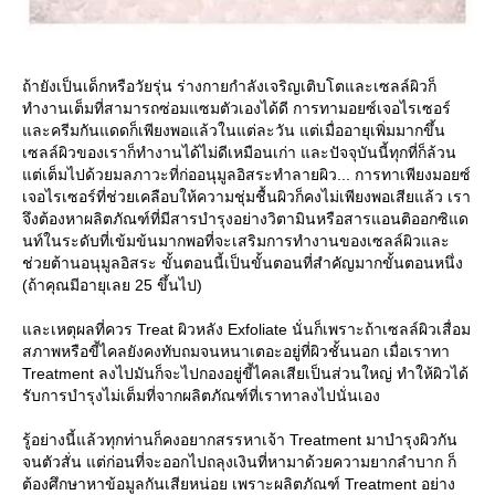
ถ้ายังเป็นเด็กหรือวัยรุ่น ร่างกายกำลังเจริญเติบโตและเซลล์ผิวก็
ทำงานเต็มที่สามารถซ่อมแซมตัวเองได้ดี การทามอยซ์เจอไรเซอร์
ละครีมกันแดดก็เพียงพอแล้วในแต่ละวัน แต่เมื่ออายุเพิ่มมากขึ้น
เซลล์ผิวของเราก็ทำงานได้ไม่ดีเหมือนเก่า และปัจจุบันนี้ทุกที่ก็ล้วน
ต่เต็มไปด้วยมลภาวะที่ก่ออนุมูลอิสระทำลายผิว... การทาเพียงมอยซ์
เจอไรเซอร์ที่ช่วยเคลือบให้ความชุ่มชื้นผิวก็คงไม่เพียงพอเสียแล้ว เรา
จึงต้องหาผลิตภัณฑ์ที่มีสารบำรุงอย่างวิตามินหรือสารแอนติออกซิแด
นท์ในระดับที่เข้มข้นมากพอที่จะเสริมการทำงานของเซลล์ผิวและ
ช่วยต้านอนุมูลอิสระ ขั้นตอนนี้เป็นขั้นตอนที่สำคัญมากขั้นตอนหนึ่ง
(ถ้าคุณมีอายุเลย 25 ขึ้นไป)
ละเหตุผลที่ควร Treat ผิวหลัง Exfoliate นั่นก็เพราะถ้าเซลล์ผิวเสื่อม
สภาพหรือขี้ไคลยังคงทับถมจนหนาเตอะอยู่ที่ผิวชั้นนอก เมื่อเราทา
Treatment ลงไปมันก็จะไปกองอยู่ขี้ไคลเสียเป็นส่วนใหญ่ ทำให้ผิวได้
รับการบำรุงไม่เต็มที่จากผลิตภัณฑ์ที่เราทาลงไปนั่นเอง
รู้อย่างนี้แล้วทุกท่านก็คงอยากสรรหาเจ้า Treatment มาบำรุงผิวกัน
จนตัวสั่น แต่ก่อนที่จะออกไปถลุงเงินที่หามาด้วยความยากลำบาก ก็
ต้องศึกษาหาข้อมูลกันเสียหน่อย เพราะผลิตภัณฑ์ Treatment อย่าง