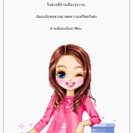
นช่วงที่บ้านเมืองวุ่นวาย..
อ้อมแอ้มขอชวนมาลดความเครียดกันค่ะ
ตามอ้อมแอ้มมาซิค่ะ..