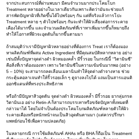
จากประสบการณ์ที่ผ่านพบมา มีคนจำนวนมากประโคมโบก
Treatment หลายอย่างในเวลาเดียวกันเพราะคิดว่ามันจะช่วยแก้
สารพัดปัญหาผิวที่เกิดขึ้นได้ไปพร้อมๆ กัน แต่ที่จริงแล้วการโปะ
Treatment หลาย ๆ ตัวไปพร้อมๆ กันจะทำให้ผิวเสี่ยงต่อการระคา
เคืองได้มากขึ้น และจำนวนผลิตภัณฑ์ที่เราทาเพิ่มมากขึ้นก็หมายถึง
ทำให้โอกาสที่ผิวจะอุดตันก็มากขึ้นตามมา
ถ้าสมมุติว่าเรามีปัญหาผิวหลายอย่างที่ต้องการ Treat เราก็ต้องมอง
หาผลิตภัณฑ์ที่ผสม Active Ingredient ที่มีคุณสมบัติหลากหลาย อย่าง
เช่นมีทั้งปัญหาจุดด่างดำ ผิวหมองคล้ำ มีริ้วรอย ในกรณีนี้ “วิตามินซี”
คือสิ่งที่เราต้องมองหา เพราะวิตามินซีในความเข้มข้นมากพอ (อย่าง
5 – 10%) จะสามารถลดเลือนเมลานินทำให้จุดด่างดำจางหาย ช่ว
กระตุ้นคอลาเจนทำให้ริ้วรอยเล็ก ๆ ดูจางลงไปได้ แถมเป็นสารแอนติ
ออกซิแดนท์ที่ทรงประสิทธิภาพ
หรือถ้ามีปัญหาสิวอุดตัน จุดด่างดำ ผิวหมองคล้ำ มีริ้วรอย ยากลุ่มกรด
วิตามินเอ อย่าง Retin-A ก็สามารถบรรเทาหรือขจัดปัญหาทั้งหมดที่
กล่าวมาได้ โดยไม่จำเป็นต้องประโคมโบกผลิตภัณฑ์หลายตัวให้ผิว
ระคายเคืองหรือหนักหน้าจนเป็นสิวอุดตันตามมา (แต่ควรปรึกษา
พทย์ก่อนใช้เพื่อความปลอดภัย)
นหลายกรณี การใช้ผลิตภัณฑ์ AHAs หรือ BHA ก็ถือเป็น Treatment