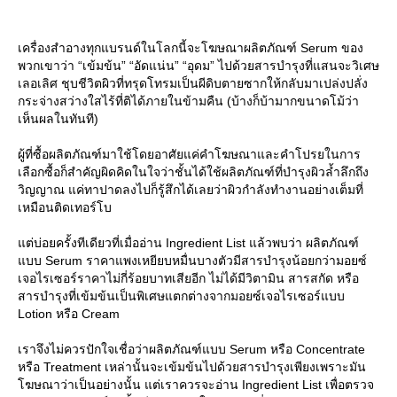
เครื่องสำอางทุกแบรนด์ในโลกนี้จะโฆษณาผลิตภัณฑ์ Serum ของ
พวกเขาว่า “เข้มข้น” “อัดแน่น” “อุดม” ไปด้วยสารบำรุงที่แสนจะวิเศษ
เลอเลิศ ชุบชีวิตผิวที่ทรุดโทรมเป็นผีดิบตายซากให้กลับมาเปล่งปลั่ง
กระจ่างสว่างใสไร้ที่ติได้ภายในข้ามคืน (บ้างก็บ้ามากขนาดโม้ว่า
เห็นผลในทันที)
ผู้ที่ซื้อผลิตภัณฑ์มาใช้โดยอาศัยแค่คำโฆษณาและคำโปรยในการ
เลือกซื้อก็สำคัญผิดคิดในใจว่าชั้นได้ใช้ผลิตภัณฑ์ที่บำรุงผิวล้ำลึกถึง
วิญญาณ แค่ทาปาดลงไปก็รู้สึกได้เลยว่าผิวกำลังทำงานอย่างเต็มที่
เหมือนติดเทอร์โบ
ต่บ่อยครั้งทีเดียวที่เมื่ออ่าน Ingredient List แล้วพบว่า ผลิตภัณฑ์
บบ Serum ราคาแพงเหยียบหมื่นบางตัวมีสารบำรุงน้อยกว่ามอยซ์
เจอไรเซอร์ราคาไม่กี่ร้อยบาทเสียอีก ไม่ได้มีวิตามิน สารสกัด หรือ
สารบำรุงที่เข้มข้นเป็นพิเศษแตกต่างจากมอยซ์เจอไรเซอร์แบบ
Lotion หรือ Cream
เราจึงไม่ควรปักใจเชื่อว่าผลิตภัณฑ์แบบ Serum หรือ Concentrate
หรือ Treatment เหล่านั้นจะเข้มข้นไปด้วยสารบำรุงเพียงเพราะมัน
ฆษณาว่าเป็นอย่างนั้น แต่เราควรจะอ่าน Ingredient List เพื่อตรวจ