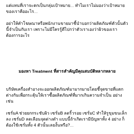
ต่แทนที่เราจะตกเป็นกลุ่มเป้าหมาย... ทำไมเราไม่มองว่าเป้าหมา
ของเราคืออะไร...
อย่าให้คำโฆษณาหรือพนักงานขายมาชี้นำบอกว่าผลิตภัณฑ์ตัวนั้นตัว
นี้จำเป็นกับเรา เพราะไม่มีใครรู้ดีไปกว่าตัวเราเองว่าผิวของเรา
ต้องการอะไร
มองหา Treatment ที่สารสำคัญมีคุณสมบัติหลากหลา
บริษัทเครื่องสำอางจะออกผลิตภัณฑ์มามากมายโดยชี้จุดขายที่แตก
ต่างกันเพื่อกระตุ้นให้เราซื้อผลิตภัณฑ์ที่มากเกินความจำเป็น อย่าง
เช่น
เซรั่มA ช่วยยกกระชับผิว เซรั่มB ลดริ้วรอย เซรั่มC ทำให้รูขุมขนเล็ก
ลง เซรั่มD ลดเลือนจุดด่างดำ แบบนี้ถ้าเกิดเรามีปัญหาทั้ง 4 อย่าง ก็
ต้องใช้เซรั่มทั้ง 4 ตัวนั้นเลยงั้นหรือ?...