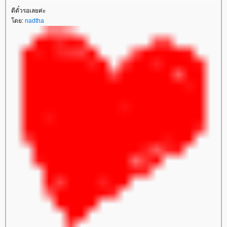
ตีตั๋วรอเลยค่ะ
ดย:
nadtha