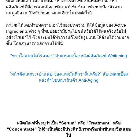
ที่เพียงพอแล้ว ไม่จำเป็นต้องหาอะไรมาเพิ่มเป็นพิเศษ ก็มองหา
ผลิตภัณฑ์ที่มีสารแอนติออกซิแดนท์เข้มข้นมาช่วยปกป้องผิวจาก
อนุมูลอิสระ (มีอธิบายอย่างละเอียดในบทต่อไป)
กระผมได้เคยทำบทความเอาไว้สองบทความ ที่ให้ข้อมูลของ Active
Ingredients ต่าง ๆ ที่พบบ่อยว่ามีประโยชน์หรือใช้ได้ผลจริงหรือไม่
อย่างไรเอาไว้ ซึ่งกระผมได้ทำการแก้ไขจัดรูปแบบให้อ่านได้ง่ายมาก
ขึ้น โดยสามารถคลิกอ่านได้ที่นี่
"ขาวใสแบบไม่ไร้สมอง" สับแหลกเบื้องหลังผลิตภัณฑ์ Whitening
"หน้าตึงแต่กระเป๋าแฟบ ของแพงมันดีกว่างั้นหรือ?" สับแหลกเบื้อง
หลังคำโฆษณาสินค้า Anti-Aging
ผลิตภัณฑ์ที่ระบุว่าเป็น “Serum” หรือ “Treatment” หรือ
“Concentrate” ไม่จำเป็นต้องมีประสิทธิภาพหรือเข้มข้นสมชื่อเสมอ
ไป