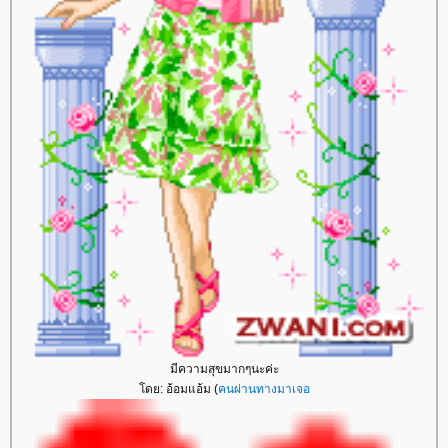
มีความสุขมากๆนะค่ะ
ดย: อ้อมแอ้ม (
คนผ่านทางมาเจอ