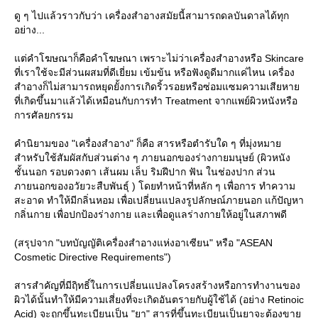
ดู ๆ ไปแล้วราวกับว่า เครื่องสำอางสมัยนี้สามารถดลบันดาลได้ทุก
อย่าง...
ต่คำโฆษณาก็คือคำโฆษณา เพราะไม่ว่าเครื่องสำอางหรือ Skincare
ที่เราใช้จะมีส่วนผสมที่ดีเยี่ยม เข้มข้น หรือฟังดูดีมากแค่ไหน เครื่อง
สำอางก็ไม่สามารถหยุดยั้งการเกิดริ้วรอยหรือซ่อมแซมความเสียหา
ที่เกิดขึ้นมาแล้วได้เหมือนกับการทำ Treatment จากแพย์ผิวหนังหรือ
การศัลยกรรม
คำนิยามของ "เครื่องสำอาง" ก็คือ สารหรือตำรับใด ๆ ที่มุ่งหมา
สำหรับใช้สัมผัสกับส่วนต่าง ๆ ภายนอกของร่างกายมนุษย์ (ผิวหนัง
ชั้นนอก รอบดวงตา เส้นผม เล็บ ริมฝีปาก ฟัน ในช่องปาก ส่วน
ภายนอกของอวัยวะสืบพันธุ์ ) โดยทำหน้าที่หลัก ๆ เพื่อการ ทำความ
สะอาด ทำให้มีกลิ่นหอม เพื่อเปลี่ยนแปลงรูปลักษณ์ภายนอก แก้ปัญหา
กลิ่นกาย เพื่อปกป้องร่างกาย และเพื่อดูแลร่างกายให้อยู่ในสภาพดี
(สรุปจาก "บทบัญญัติเครื่องสำอางแห่งอาเซียน" หรือ "ASEAN
Cosmetic Directive Requirements")
สารสำคัญที่มีฤิทธิ์ในการเปลี่ยนแปลงโครงสร้างหรือการทำงานของ
ผิวได้นั้นทำให้มีความเสี่ยงที่จะเกิดอันตรายกับผู้ใช้ได้ (อย่าง Retinoic
Acid) จะถูกขึ้นทะเบียนเป็น "ยา" สารที่ขึ้นทะเบียนเป็นยาจะต้องขา