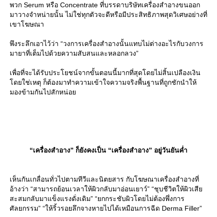
พวก Serum หรือ Concentrate ที่บรรดาบริษัทเครื่องสำอางขนออก
มาวางจำหน่ายนั้น ไม่ใช่ทุกตัวจะดีหรือมีประสิทธิภาพสุดวิเศษอย่างที่
เขาโฆษณา
พึงระลึกเอาไว้ว่า “วงการเครื่องสำอางนั้นแทบไม่ต่างอะไรกับวงการ
มายาที่เต็มไปด้วยความสับสนและหลอกลวง”
เพื่อที่จะได้รับประโยชน์จากขั้นตอนนี้มากที่สุดโดยไม่สิ้นเปลืองเงิน
ดยใช่เหตุ ก็ต้องมาทำความเข้าใจความจริงพื้นฐานที่ถูกชักนำให้
มองข้ามกันไปสักหน่อ
“เครื่องสำอาง” ก็ยังคงเป็น “เครื่องสำอาง” อยู่วันยันค่ำ
เห็นกันเกลื่อนทั่วไปตามทีวีและนิตยสาร กับโฆษณาเครื่องสำอางที่
อ้างว่า “สามารถย้อนเวลาให้ผิวกลับมาอ่อนเยาว์” “ชุบชีวิตให้ผิวเสี
สะสมกลับมาแข็งแรงดั่งเดิม” “ยกกระชับผิวโดยไม่ต้องพึ่งการ
ศัลยกรรม” “ให้ริ้วรอยลึกจางหายไปได้เหมือนการฉีด Derma Filler”