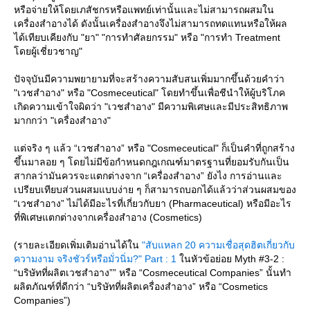
หรือจ่ายให้โดยเภสัชกรหรือแพทย์เท่านั้นและไม่สามารถผสมใน
เครื่องสำอางได้ ดังนั้นเครื่องสำอางจึงไม่สามารถทดแทนหรือให้ผล
ได้เทียบเคียงกับ "ยา" "การทำศัลยกรรม" หรือ "การทำ Treatment
ดยผู้เชี่ยวชาญ"
ปัจจุบันมีความพยายามที่จะสร้างความสับสนเพิ่มมากขึ้นด้วยคำว่า
"เวชสำอาง" หรือ "Cosmeceutical" โดยทำขึ้นเพื่อชีนำให้ผู้บริโภค
เกิดความเข้าใจผิดว่า "เวชสำอาง" มีความพิเศษและมีประสิทธิภาพ
มากกว่า "เครื่องสำอาง"
ต่จริง ๆ แล้ว “เวชสำอาง” หรือ "Cosmeceutical" ก็เป็นคำที่ถูกสร้าง
ขึ้นมาลอย ๆ โดยไม่มีข้อกำหนดกฎเกณฑ์มาตรฐานที่ยอมรับกันเป็น
สากลว่ามันควรจะแตกต่างจาก “เครื่องสำอาง” ยังไง การอ่านและ
เปรียบเทียบส่วนผสมแบบง่าย ๆ ก็สามารถบอกได้แล้วว่าส่วนผสมของ
“เวชสำอาง” ไม่ได้มีอะไรที่เกี่ยวกับยา (Pharmaceutical) หรือมีอะไร
ที่พิเศษแตกต่างจากเครื่องสำอาง (Cosmetics)
(รายละเอียดเพิ่มเติมอ่านได้ใน
"สับแหลก 20 ความเชื่อสุดฮิตเกี่ยวกับ
ความงาม จริงชัวร์หรือมั่วนิ่ม?" Part : 1
นหัวข้อย่อย Myth #3-2 :
“บริษัทที่ผลิตเวชสำอาง”” หรือ “Cosmeceutical Companies” นั้นทำ
ผลิตภัณฑ์ที่ดีกว่า “บริษัทที่ผลิตเครื่องสำอาง” หรือ “Cosmetics
Companies”)