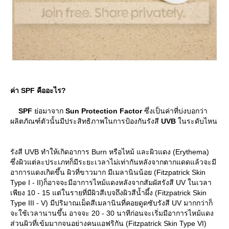
ค่า SPF คืออะไร?
SPF
่อมาจาก
Sun Protection Factor
ซึ่งเป็นค่าที่บ่งบอกว่า
ผลิตภัณฑ์ตัวนั้นมีประสิทธิภาพในการป้องกันรังสี
UVB
นระดับไหน
รังสี UVB ทำให้เกิดอาการ Burn หรือไหม้ และผิวแดง (Erythema)
ซึ่งผิวแต่ละประเภทก็มีระยะเวลาไม่เท่ากันหลังจากตากแดดแล้วจะมี
อาการแดงเกิดขึ้น ผิวที่ขาวมาก มีเมลานินน้อย (Fitzpatrick Skin
Type I - II)ก็อาจจะมีอาการไหม้แดงหลังจากสัมผัสรังสี UV ในเวลา
เพียง 10 - 15 แต่ในรายที่มีผิวสีเบจถึงผิวสีน้ำผึ้ง (Fitzpatrick Skin
Type III - V) มีปริมาณเม็ดสีเมลานินที่คอยดูดซับรังสี UV มากกว่าก็
จะใช้เวลานานขึ้น อาจจะ 20 - 30 นาทีก่อนจะเริ่มมีอาการไหม้แดง
ส่วนผิวที่เข้มมากจนอย่างคนแอฟริกัน (Fitzpatrick Skin Type VI)