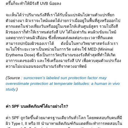
ครึ้มก็จะทำให้มีรังสี UVB น้อยลง
จะเห็นได้ว่าปริมาณรังสีที่เราได้รับนั้นแปรผันไปตามตัวแปรที่ยก
ตัวอย่างมา ผิวเราจะไหม้แดดได้ง่ายกว่าเมื่ออยู่ในพื้นที่สูงหรือออกไป
ตากแดดในช่วงเที่ยงวันหรืออยู่ในเขตใกล้เส้นศูนย์สูตร รวมไปถึงสี
ผิวของเราก็ทำให้เราทนต่อรังสี UV ได้ไม่เท่ากัน คนผิวเข้มจะไหม้
ดดยากกว่าคนผิวสีอ่อน ซึ่งทั้งหมดส่งผลต่อระยะเวลาที่กันแดด
สามารถปกป้องผิวของเราได้ ดังนั้นในทางวิทยาศาสตร์แล้วเรา
จะไม่ใช้ระยะเวลาเป็นหน่วยในการวัด แต่จะใช้ MED (Minimal
Erythema Dose) ซึ่งเป็นการวัดปริมาณของรังสีต่ำสุดที่ทำให้เกิด
อาการแดงของผิว และใช้เครื่องฉายรังสี UV เพื่อควบคุมตัวแปรเรื่อง
ความไม่แน่นอนของปริมาณรังสีจากดวงอาทิตย์
(Source :
sunscreen’s labeled sun protection factor may
overestimate protection at temperate latitudes: a human in vivo
study.
)
ค่า SPF บนผลิตภัณฑ์ได้มาอย่างไร?
ค่า SPF ถูกวัดขึ้นด้วยมาตรฐานเดียวกันทั่วโลก โดยทดสอบกับคนที่มี
ผิว Type I, II หรือ III นำมาทาผลิตภัณฑ์กันแดดที่จะทำการทดสอบใน