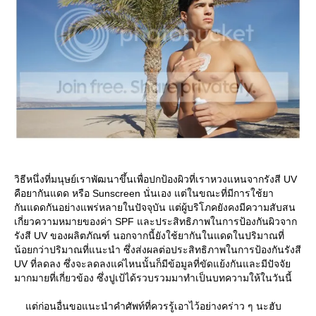
วิธีหนึ่งที่มนุษย์เราพัฒนาขึ้นเพื่อปกป้องผิวที่เราหวงแหนจากรังสี UV
คือยากันแดด หรือ Sunscreen นั่นเอง แต่ในขณะที่มีการใช้ยา
กันแดดกันอย่างแพร่หลายในปัจจุบัน แต่ผู้บริโภคยังคงมีความสับสน
เกี่ยวความหมายของค่า SPF และประสิทธิภาพในการป้องกันผิวจาก
รังสี UV ของผลิตภัณฑ์ นอกจากนี้ยังใช้ยากันในแดดในปริมาณที่
น้อยกว่าปริมาณที่แนะนำ ซึ่งส่งผลต่อประสิทธิภาพในการป้องกันรังสี
UV ที่ลดลง ซึ่งจะลดลงแค่ไหนนั้นก็มีข้อมูลที่ขัดแย้งกันและมีปัจจั
มากมายที่เกี่ยวข้อง ซึ่งปูเป้ได้รวบรวมมาทำเป็นบทความให้ในวันนี้
ต่ก่อนอื่นขอแนะนำคำศัพท์ที่ควรรู้เอาไว้อย่างคร่าว ๆ นะฮับ