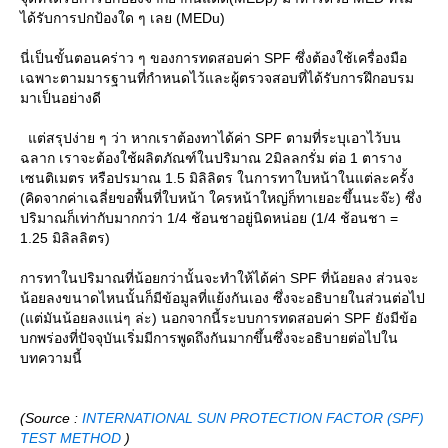
ได้รับการปกป้องใด ๆ เลย (MEDu)
นี่เป็นขั้นตอนคร่าว ๆ ของการทดสอบค่า SPF ซึ่งต้องใช้เครื่องมือ
เฉพาะตามมารฐานที่กำหนดไว้และผู้ตรวจสอบที่ได้รับการฝึกอบรม
มาเป็นอย่างดี
ต่สรุปง่าย ๆ ว่า หากเราต้องทาได้ค่า SPF ตามที่ระบุเอาไว้บน
ฉลาก เราจะต้องใช้ผลิตภัณฑ์ในปริมาณ 2มิลลกรั่ม ต่อ 1 ตาราง
เซนติเมตร หรือปรมาณ 1.5 มิลิลิตร ในการทาใบหน้าในแต่ละครั้ง
(คิดจากค่าเฉลี่ยขอพื้นที่ใบหน้า ใครหน้าใหญ่ก็ทาเยอะขึ้นนะจ๊ะ) ซึ่ง
ปริมาณก็เท่ากับมากกว่า 1/4 ช้อนชาอยู่นิดหน่อย (1/4 ช้อนชา =
1.25 มิลิลลิตร)
การทาในปริมาณที่น้อยกว่านั้นจะทำให้ได้ค่า SPF ที่น้อยลง ส่วนจะ
น้อยลงขนาดไหนนั้นก็มีข้อมูลที่แย้งกันเอง ซึ่งจะอธิบายในส่วนต่อไป
(แต่มันน้อยลงแน่ๆ ล่ะ) นอกจากนี้ระบบการทดสอบค่า SPF ยังมีข้อ
บกพร่องที่ปัจจุบันเริ่มมีการพูดถึงกันมากขึ้นซึ่งจะอธิบายต่อไปใน
บทความนี้
(Source :
INTERNATIONAL SUN PROTECTION FACTOR (SPF)
TEST METHOD
)