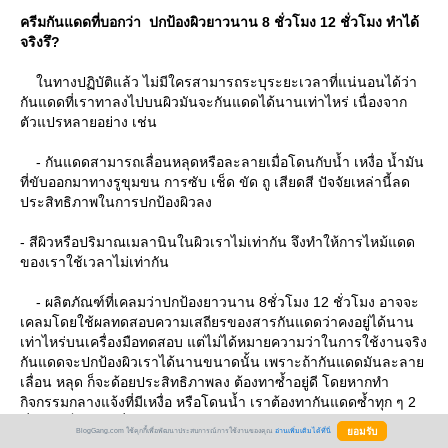
ครีมกันแดดที่บอกว่า ปกป้องผิวยาวนาน 8 ชั่วโมง 12 ชั่วโมง ทำได้
จริงรึ?
นทางปฏิบัติแล้ว ไม่มีใครสามารถระบุระยะเวลาที่แน่นอนได้ว่า
กันแดดที่เราทาลงไปบนผิวมันจะกันแดดได้นานเท่าไหร่ เนื่องจาก
ตัวแปรหลายอย่าง เช่น
- กันแดดสามารถเลื่อนหลุดหรือละลายเมื่อโดนกับน้ำ เหงื่อ น้ำมัน
ที่ขับออกมาทางรูขุมขน การซับ เช็ด ขัด ถู เสียดสี ปัจจัยเหล่านี้ลด
ประสิทธิภาพในการปกป้องผิวลง
- สีผิวหรือปริมาณเมลานินในผิวเราไม่เท่ากัน จึงทำให้การไหม้แดด
ของเราใช้เวลาไม่เท่ากัน
- ผลิตภัณฑ์ที่เคลมว่าปกป้องยาวนาน 8ชั่วโมง 12 ชั่วโมง อาจจะ
เคลมโดยใช้ผลทดสอบความเสถียรของสารกันแดดว่าคงอยู่ได้นาน
เท่าไหร่บนเครื่องมือทดสอบ แต่ไม่ได้หมายความว่าในการใช้งานจริง
กันแดดจะปกป้องผิวเราได้นานขนาดนั้น เพราะถ้ากันแดดมันละลา
เลื่อน หลุด ก็จะด้อยประสิทธิภาพลง ต้องทาซ้ำอยู่ดี โดยหากทำ
กิจกรรมกลางแจ้งที่มีเหงื่อ หรือโดนน้ำ เราต้องทากันแดดซ้ำทุก ๆ 2
ชั่วโมงเป็นอย่างต่ำ
BlogGang.com ใช้คุกกี้เพื่อพัฒนาประสบการณ์การใช้งานของคุณ
อ่านเพิ่มเติมได้ที่นี่