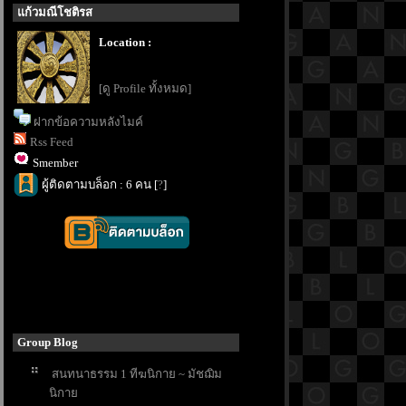
ก้วมณีโชติรส
Location :
[ดู Profile ทั้งหมด]
ฝากข้อความหลังไมค์
Rss Feed
Smember
ผู้ติดตามบล็อก : 6 คน [
?
]
Group Blog
สนทนาธรรม 1 ทีฆนิกาย ~ มัชฌิม
นิกา