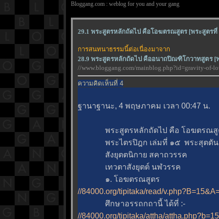
Bloggang.com : weblog for you and your gang
29.1 พระสูตรหลักถัดไป คือโอฆตรณสูตร [พระสูตรที่ 
การสนทนาธรรมนี้ต่อเนื่องมาจาก
28.9 พระสูตรหลักถัดไป คืออนาถปิณฑิโกวาทสูตร [พร
//www.bloggang.com/mainblog.php?id=gravity-of
ความคิดเห็นที่ 4
ฐานาฐานะ, 4 พฤษภาคม เวลา 00:47 น.
พระสูตรหลักถัดไป คือ โอฆตรณสูตร [
พระไตรปิฎก เล่มที่ ๑๕ พระสุตตันตป
สังยุตตนิกาย สคาถวรรค
เทวตาสังยุตต์ นฬวรรค
๑. โอฆตรณสูตร
//84000.org/tipitaka/read/v.php?B=15&
ศึกษาอรรถกถานี้ ได้ที่ :-
//84000.org/tipitaka/attha/attha.php?b=1