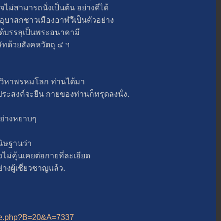
ไม่สามารถนั่งเป็นต้น อย่างดีได้
บาสกชาวเมืองอาฬวีเป็นตัวอย่าง
บรรลุเป็นพระอนาคามี
ษัทด้วยสังคหวัตถุ ๔ ฯ
ิหาพรหมโลก ท่านได้มา
านประสงค์จะยืน กายของท่านก็ทรุดลงนั่ง.
่างหยาบๆ
นิษฐานว่า
คุ้นเคยต่อกายที่ละเอียด
างผู้เชี่ยวชาญแล้ว.
_line.php?B=20&A=7337