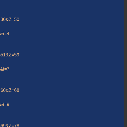
A=30&Z=50
5&i=4
A=51&Z=59
5&i=7
A=60&Z=68
5&i=9
A=69&Z=78