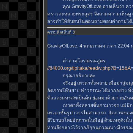
คุณ GravityOfLove อาจเห็นว่า ควร
คราวละหลายพระสูตร จึงถามความเห็นดู 
อาจทำให้สับสนในตอนถามตอบคำถามได้
ความคิดเห็นที่ 8
GravityOfLove, 4 พฤษภาคม เวลา 22:04 น
คำถามโอฆตรณสูตร
//84000.org/tipitaka/read/v.php?B=15&
กรุณาอธิบายค่ะ
จริงอยู่ เทวดาทั้งหลาย เมื่อมาสู่มนุ
อัตภาพให้หยาบ ทำวรรณะได้มากอย่าง ทั้งทำ
ที่แสดงมหรสพเป็นต้น ย่อมมาด้วยกายอันต
เทวดาทั้งหลายชั้นกามาวจร แม้มีกายอัน
เทวดาชั้นรูปาวจรไม่สามารถ. อัตภาพของเท
อิริยาบถโดยอัตภาพนั้นมีอยู่ ด้วยเหตุดังนั
ท่านจึงกล่าวไว้ว่าอภิกฺกนฺตวณฺณา มีวรร