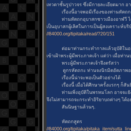
เทวดาชั้นรูปาวจร ซึ่งมีกายละเอียดมาก อาจ
เรื่องนี้อาจพอมีเรื่องของท่านหัตถกอุ
ท่านหัตถกอุบาสกชาวเมืองอาฬวี ได้
เป็นอุบาสกผู้เลิศในการเป็นผู้สงเคราะห์บริ
//84000.org/tipitaka/read/?20/151
ต่อมาท่านกระทำกาลแล้วอุบัติในอว
เข้าเฝ้าพระผู้มีพระภาคเจ้า แต่ว่า เมื่อท่
พระผู้มีพระภาคเจ้าจึงตรัสว่า
ดูกรหัตถกะ ท่านจงนิรมิตอัตภาพอย
เรื่องนี้น่าจะพอเป็นตัวอย่างได้
เรื่องนี้ เมื่อได้ศึกษาครั้งแรกๆ ก็สัน
ท่านเพิ่งอุบัติในพรหมโลก อาจจะยังไม่
จึงไม่สามารถจะกระทำอิริยาบถต่างๆ ได้อย่
สันนิษฐานล้วนๆ.
หัตถกสูตร
//84000.org/tipitaka/pitaka_item/sutta