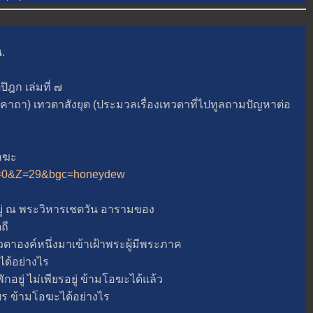
.
ก เล่มที่ ๗
า) เทวตาสังยุต (ประมวลเรื่องเทวดาที่ไปทูลถามปัญหาต่อ
อฆะ
5&A=0&Z=29&bgc=honeydew
 ณ พระวิหารเชตวัน อารามของ
ถี
าองค์หนึ่งมาเข้าเฝ้าพระผู้มีพระภาค
ด้อย่างไร
่ ไม่เพียรอยู่ ข้ามโอฆะได้แล้ว
 ข้ามโอฆะได้อย่างไร