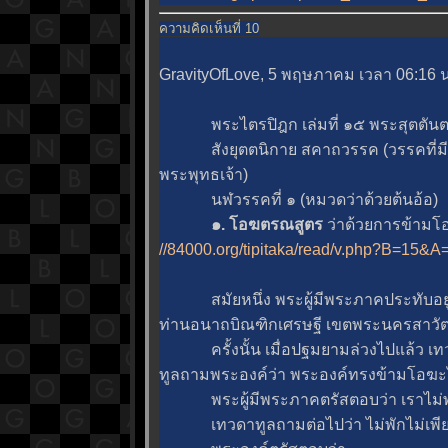
ความคิดเห็นที่ 10
GravityOfLove, 5 พฤษภาคม เวลา 06:16 น
พระไตรปิฎก เล่มที่ ๑๕ พระสุตตันตปิฎ
สังยุตตนิกาย สคาถวรรค (วรรคที่มีคาถ
พระพุทธเจ้า)
นฬวรรคที่ ๑ (หมวดว่าด้วยต้นอ้อ)
๑. โอฆตรณสูตร
ว่าด้วยการข้ามโ
//84000.org/tipitaka/read/v.php?B=1
สมัยหนึ่ง พระผู้มีพระภาคประทับอยู่
ท่านอนาถบิณฑิกเศรษฐี เขตพระนครสาวัต
ครั้งนั้น เมื่อปฐมยามล่วงไปแล้ว เทวด
ทูลถามพระองค์ว่า พระองค์ทรงข้ามโอฆะไ
พระผู้มีพระภาคตรัสตอบว่า เราไม่พักอยู
เทวดาทูลถามต่อไปว่า ไม่พักไม่เพียร