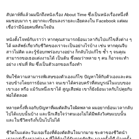
สัปดาห์ที่แล้วผมนึกถึงหนังเรื่อง About Time ซึ่งเป็นหนังเรื่องหนึ่งที่
ผมชอบมาก ๆ อยากจะเขียนลงรายละเอียดลงใน Facebook แต่ผม
เชื่อว่ามีน้อยคนที่สนใจมัน
หนังตั้งโจทย์กับเราว่า หากคุณสามารถย้อนเวลากับไปแก้ไขสิ่งต่าง ๆ
ได้ ผลลัพธ์เกี่ยวกับชีวิตของเราจะเป็นอย่างไรบ้าง เช่น หากคุณจีบ
สาวไม่ติด และรู้ข้อบกพร่องบางอย่าง ก็กลับไปแก้ไข ซ้ำ ๆ จนคุณ
สามารถขอเธอแต่งงานได้ เป็นต้น ซึ่งผมว่าหลาย ๆ คน ก็อาจจะทำ
อย่าง เช่นที่ ทิม ซึ่งเป็นตัวเอกของเรื่องทำ
ทิมใช้ความสามารถพิเสษของตัวเองแก้ไข ปัญหาให้กับตัวเองและคน
รอบข้างโดยการย้อนเวลา จนเขาได้ครอบครัวที่สมบูรณ์ในแบบของ
เขาเอง หรือ แม้วันหนึ่งเขาได้ สูญเสียพ่อ เขาก็ยังย้อนเวลกับไปคุยกับ
พ่อได้ตลอด
หลายครั้งที่เจอกับปัญหาที่ผมตัดสินใจผิดพลาด ผมอยากย้อนเวลากลับ
ไปได้แบบนั้นบ้าง และนึกเสียใจว่าตนเองไม่ได้มีพลังวิเศษแบบนั้น
ละในชีวิตจริงก็เป็นไปไม่ได้
ชีวิตในแต่ละวันเจอเรื่องที่ต้องตัดสินใจมากมาย ชะตาของชีวิตนำ
เรามาสู่เรื่องราวต่าง ๆ ที่ให้ต้องได้รับการตัดสิน บางครั้งก็ดี บ้างครั้ง