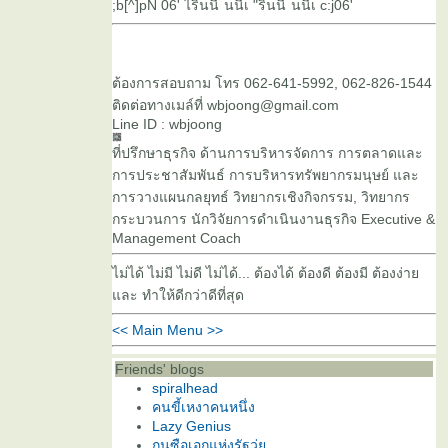
;b[^]pN 06' ไรินนื ่นนืเ "รินนื ๋นนืเ c:j06'
ต้องการสอบถาม โทร 062-641-5992, 062-826-1544
ติดต่อทางเมล์ที่ wbjoong@gmail.com
Line ID : wbjoong
ที่ปรึกษาธุรกิจ ด้านการบริหารจัดการ การตลาดและ
การประชาสัมพันธ์ การบริหารทรัพยากรมนุษย์ และ
การวางแผนกลยุทธ์ วิทยากรเชิงกิจกรรม, วิทยากร
กระบวนการ นักวิจัยการดำเนินงานธุรกิจ Executive &
Management Coach
ไม่ได้ ไม่มี ไม่ดี ไม่ได้... ต้องได้ ต้องดี ต้องมี ต้องง่า
ละ ทำให้ดีกว่าดีที่สุด
<< Main Menu >>
Friends' blogs
spiralhead
คนขี้เหงาคนหนึ่ง
Lazy Genius
กุนซือเอกแห่งรัฐวุ่