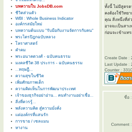
บทความใน JobsDB.com
ทั้งนี้ ไม่มีสู
ชีวิตส่วนตัว
คงต้องใช้วิทยา
WBI : Whole Business Indicator
คุณ สิ่งหนึ่งที
องค์กรสมัยใหม่
อาจจะเป็นสาเหต
บทความต้นแบบ "รับมือกับงานจัดการกับคน"
ก่อนจะเข้าแทร
พระไตรปิฎกฉบับหลวง
หราศาสตร์
คำคม
พระอนาคตวงศ์ - ฉบับคนธรรม
Create Date : 
มงคลชีวิต 38 ประการ - ฉบับคนธรรม
Last Update : 
...ทฤษฎี...
Counter : 331
ความสุขในชีวิต
เพิ่มศักยภาพเด็ก
ความคิดเห็นในการพัฒนาประเทศ
เจ้าของธุรกิจอย่าอ่าน... คนทำงานอย่าเชื่อ...
ชื่อ :
สิ่งที่ควรรู้...
พลังความคิด สู๋ความมั่งคั่ง
ด่องค์กรที่แสนรัก
การขาย / เซลแมน
Comment :
หางาน