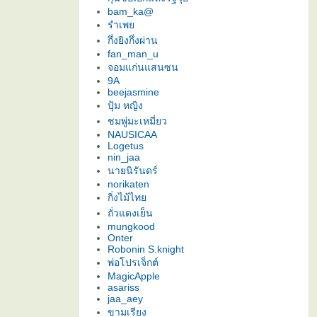
bam_ka@
รำเพ
กึ่งยิงกึ่งผ่าน
fan_man_u
จอมแก่นแสนซน
9A
beejasmine
ปุ้ม หญิง
ชมพู่มะเหมี่ยว
NAUSICAA
Logetus
nin_jaa
นายนิรันดร์
norikaten
กิ่งไม้ไท
ถั่วแดงเย็น
mungkood
Onter
Robonin S.knight
พ่อโปรเจ็กต์
MagicApple
asariss
jaa_aey
ขามเรียง