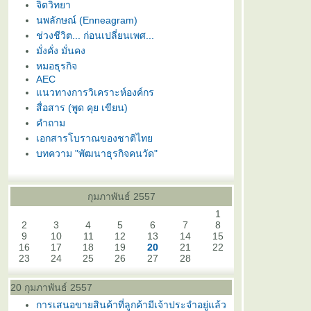
จิตวิทยา
นพลักษณ์ (Enneagram)
ช่วงชีวิต... ก่อนเปลี่ยนเพศ...
มั่งคั่ง มั่นคง
หมอธุรกิจ
AEC
นวทางการวิเคราะห์องค์กร
สื่อสาร (พูด คุย เขียน)
คำถาม
เอกสารโบราณของชาติไท
บทความ "พัฒนาธุรกิจคนวัด"
กุมภาพันธ์ 2557
1
2
3
4
5
6
7
8
9
10
11
12
13
14
15
16
17
18
19
20
21
22
23
24
25
26
27
28
20 กุมภาพันธ์ 2557
การเสนอขายสินค้าที่ลูกค้ามีเจ้าประจำอยู่แล้ว