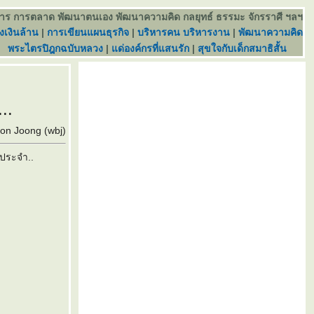
การ การตลาด พัฒนาตนเอง พัฒนาความคิด กลยุทธ์ ธรรมะ จักรราศี ฯลฯ
เงินล้าน
|
การเขียนแผนธุรกิจ
|
บริหารคน บริหารงาน
|
พัฒนาความคิด
พระไตรปิฎกฉบับหลวง
|
ด่องค์กรที่แสนรัก
|
สุขใจกับเด็กสมาธิสั้น
..
boon Joong (wbj)
าประจำ..