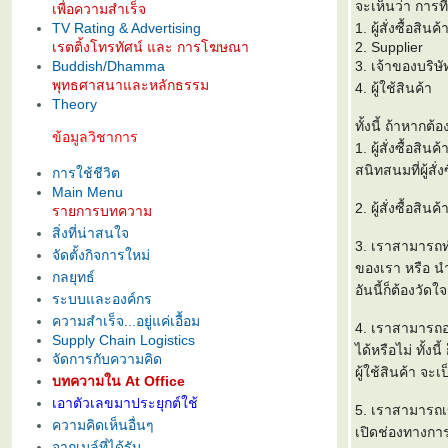
จะเห็นว่า การที
เพื่อความสำเร็จ
TV Rating & Advertising
1. ผู้สั่งซื้อสินค้
เรตติ้งโทรทัศน์ และ การโฆษณา
2. Supplier
Buddish/Dhamma
3. เจ้าของบริษั
พุทธศาสนาและหลักธรรม
4. ผู้ใช้สินค้า
Theory
ทั้งนี้ ถ้าหากต
ข้อมูลวิชาการ
1. ผู้สั่งซื้อส
สนิทสนมที่ผู้สั่
การใช้ชีวิต
Main Menu
2. ผู้สั่งซื้อ
รายการบทความ
สิ่งที่น่าสนใจ
3. เราสามารถทำร
จัดตั้งกิจการใหม่
ของเรา หรือ นำ
กลยุทธ์
อันนี้ก็ต้องวัดใ
ระบบและองค์กร
ความสำเร็จ...อยู่แค่เอื้อม
4. เราสามารถอ
Supply Chain Logistics
ได้หรือไม่ ทั้ง
จัดการกับความคิด
ผู้ใช้สินค้า จะเป
บทความใน At Office
เอาตัวเลขมาประยุกต์ใช้
5. เราสามารถเข
ความคิดเห็นอื่นๆ
เปิดช่องทางการ
จากเมล์ที่ได้รับ...