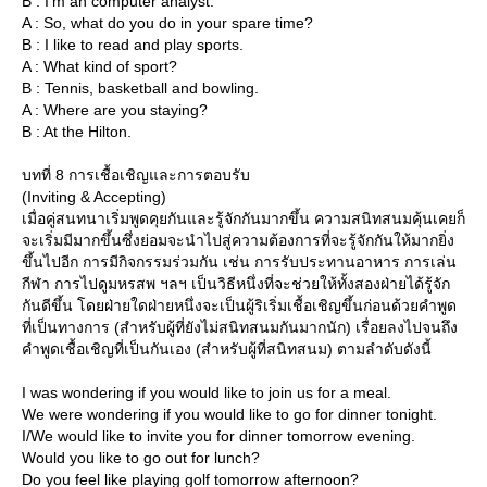
B : I’m an computer analyst.
A : So, what do you do in your spare time?
B : I like to read and play sports.
A : What kind of sport?
B : Tennis, basketball and bowling.
A : Where are you staying?
B : At the Hilton.
บทที่ 8 การเชื้อเชิญและการตอบรับ
(Inviting & Accepting)
เมื่อคู่สนทนาเริ่มพูดคุยกันและรู้จักกันมากขึ้น ความสนิทสนมคุ้นเคยก็
จะเริ่มมีมากขึ้นซึ่งย่อมจะนำไปสู่ความต้องการที่จะรู้จักกันให้มากยิ่ง
ขึ้นไปอีก การมีกิจกรรมร่วมกัน เช่น การรับประทานอาหาร การเล่น
กีฬา การไปดูมหรสพ ฯลฯ เป็นวิธีหนึ่งที่จะช่วยให้ทั้งสองฝ่ายได้รู้จัก
กันดีขึ้น โดยฝ่ายใดฝ่ายหนึ่งจะเป็นผู้ริเริ่มเชื้อเชิญขึ้นก่อนด้วยคำพูด
ที่เป็นทางการ (สำหรับผู้ที่ยังไม่สนิทสนมกันมากนัก) เรื่อยลงไปจนถึง
คำพูดเชื้อเชิญที่เป็นกันเอง (สำหรับผู้ที่สนิทสนม) ตามลำดับดังนี้
I was wondering if you would like to join us for a meal.
We were wondering if you would like to go for dinner tonight.
I/We would like to invite you for dinner tomorrow evening.
Would you like to go out for lunch?
Do you feel like playing golf tomorrow afternoon?