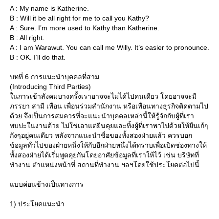
A : My name is Katherine.
B : Will it be all right for me to call you Kathy?
A : Sure. I’m more used to Kathy than Katherine.
B : All right.
A : I am Warawut. You can call me Willy. It’s easier to pronounce.
B : OK. I’ll do that.
บทที่ 6 การแนะนำบุคคลที่สาม
(Introducing Third Parties)
นการเข้าสังคมบางครั้งเราอาจจะไม่ได้ไปคนเดียว โดยอาจจะมี
ภรรยา สามี เพื่อน เพื่อนร่วมสำนักงาน หรือเพื่อนทางธุรกิจติดตามไป
ด้วย จึงเป็นการสมควรที่จะแนะนำบุคคลเหล่านี้ให้รู้จักกับผู้ที่เรา
พบปะในงานด้วย ไม่ใช่เอาแต่ยืนคุยและทิ้งผู้ที่เราพาไปด้วยให้ยืนเก้ๆ
กังๆอยู่คนเดียว หลังจากแนะนำชื่อของทั้งสองฝ่ายแล้ว ควรบอก
ข้อมูลทั่วไปของฝ่ายหนึ่งให้กับอีกฝ่ายหนึ่งได้ทราบเพื่อเปิดช่องทางให้
ทั้งสองฝ่ายได้เริ่มพูดคุยกันโดยอาศัยข้อมูลที่เราให้ไว้ เช่น บริษัทที่
ทำงาน ตำแหน่งหน้าที่ สถานที่ทำงาน ฯลฯโดยใช้ประโยคต่อไปนี้
บบค่อนข้างเป็นทางการ
1) ประโยคแนะนำ