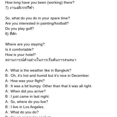
How long have you been (working) there?
7) งานอดิเรก/กีฬา
So, what do you do in your spare time?
Are you interested in painting/football?
Do you play golf?
8) ที่พัก
Where are you staying?
Is it comfortable?
How is your hotel?
สถานการณ์ตัวอย่างในการเริ่มต้นการสนทนา
A : What is the weather like in Bangkok?
B : Oh, it’s hot and humid but it’s nice in December.
A : How was your flight?
B : It was a bit bumpy. Other than that it was all right.
A : When did you arrive?
B : I just came in last night.
A : So, where do you live?
B : I live in Los Angeles.
A : What do you do?