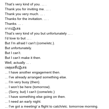
That’s very kind of you. ... .
Thank you for inviting me. ... .
Thank you very much. ... .
Thanks for the invitation. ... .
Thanks. ... .
การปฏิเสธ
That’s very kind of you but unfortunately ... .
I’d love to but ... .
But I’m afraid I can’t (come/etc.).
But unfortunately.
But I can’t.
But I can’t make it then.
Well, actually ... .
เหตุผลที่ปฏิเสธ
... I have another engagement then.
... I’ve already arranged something else.
... I’m very busy (then).
... I won’t be here (tomorrow).
... (Sorry, but) I can’t (come/etc.)
... I have something else going on then.
... I need an early night.
... I’ve got a meeting/ a flight to catch/etc. tomorrow morning.