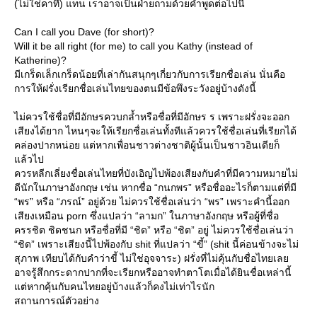
(ไม่ใช่คาที่) แทน เราอาจเป็นฝ่ายถามด้วยคำพูดต่อไปนี้
Can I call you Dave (for short)?
Will it be all right (for me) to call you Kathy (instead of
Katherine)?
มีเกร็ดเล็กเกร็ดน้อยที่เล่ากันสนุกๆเกี่ยวกับการเรียกชื่อเล่น นั่นคือ
การให้ฝรั่งเรียกชื่อเล่นไทยของตนมีข้อพึงระวังอยู่บ้างดังนี้
ไม่ควรใช้ชื่อที่มีอักษรควบกล้ำหรือชื่อที่มีอักษร ร เพราะฝรั่งจะออก
เสียงได้ยาก ไหนๆจะให้เรียกชื่อเล่นทั้งทีแล้วควรใช้ชื่อเล่นที่เรียกได้
คล่องปากหน่อย แต่หากเพื่อนชาวต่างชาติผู้นั้นเป็นชาวอินเดียก็
ล้วไป
ควรหลีกเลี่ยงชื่อเล่นไทยที่บังเอิญไปพ้องเสียงกับคำที่มีความหมายไม่
ดีนักในภาษาอังกฤษ เช่น หากชื่อ “กนกพร” หรือชื่ออะไรก็ตามแต่ที่มี
“พร” หรือ “ภรณ์” อยู่ด้วย ไม่ควรใช้ชื่อเล่นว่า “พร” เพราะคำนี้ออก
เสียงเหมือน porn ซึ่งแปลว่า “ลามก” ในภาษาอังกฤษ หรือผู้ที่ชื่อ
ครรชิต ชิดชนก หรือชื่อที่มี “ชิด” หรือ “ชิต” อยู่ ไม่ควรใช้ชื่อเล่นว่า
“ชิด” เพราะเสียงนี้ไปพ้องกับ shit ที่แปลว่า “ขี้” (shit นี้ค่อนข้างจะไม่
สุภาพ เทียบได้กับคำว่าขี้ ไม่ใช่อุจจาระ) ฝรั่งที่ไม่คุ้นกับชื่อไทยเล
อาจรู้สึกกระดากปากที่จะเรียกหรืออาจทำตาโตเมื่อได้ยินชื่อเหล่านี้
ต่หากคุ้นกับคนไทยอยู่บ้างแล้วก็คงไม่เท่าไรนัก
สถานการณ์ตัวอย่าง