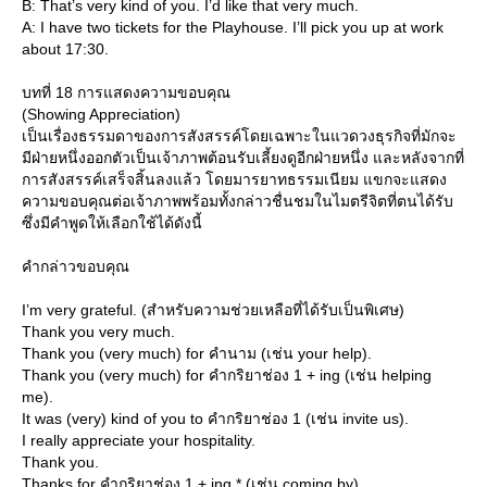
B: That’s very kind of you. I’d like that very much.
A: I have two tickets for the Playhouse. I’ll pick you up at work
about 17:30.
บทที่ 18 การแสดงความขอบคุณ
(Showing Appreciation)
เป็นเรื่องธรรมดาของการสังสรรค์โดยเฉพาะในแวดวงธุรกิจที่มักจะ
มีฝ่ายหนึ่งออกตัวเป็นเจ้าภาพต้อนรับเลี้ยงดูอีกฝ่ายหนึ่ง และหลังจากที่
การสังสรรค์เสร็จสิ้นลงแล้ว โดยมารยาทธรรมเนียม แขกจะแสดง
ความขอบคุณต่อเจ้าภาพพร้อมทั้งกล่าวชื่นชมในไมตรีจิตที่ตนได้รับ
ซึ่งมีคำพูดให้เลือกใช้ได้ดังนี้
คำกล่าวขอบคุณ
I’m very grateful. (สำหรับความช่วยเหลือที่ได้รับเป็นพิเศษ)
Thank you very much.
Thank you (very much) for คำนาม (เช่น your help).
Thank you (very much) for คำกริยาช่อง 1 + ing (เช่น helping
me).
It was (very) kind of you to คำกริยาช่อง 1 (เช่น invite us).
I really appreciate your hospitality.
Thank you.
Thanks for คำกริยาช่อง 1 + ing * (เช่น coming by).