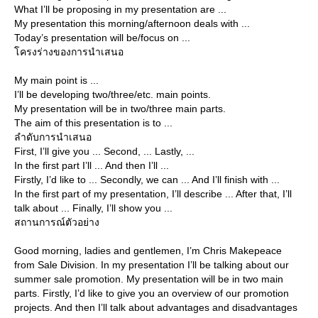
What I’ll be proposing in my presentation are ...
My presentation this morning/afternoon deals with ...
Today’s presentation will be/focus on ...
ครงร่างของการนำเสนอ
My main point is ...
I’ll be developing two/three/etc. main points.
My presentation will be in two/three main parts.
The aim of this presentation is to ...
ลำดับการนำเสนอ
First, I’ll give you ... Second, ... Lastly, ...
In the first part I’ll ... And then I’ll ...
Firstly, I’d like to ... Secondly, we can ... And I’ll finish with ...
In the first part of my presentation, I’ll describe ... After that, I’ll
talk about ... Finally, I’ll show you ...
สถานการณ์ตัวอย่าง
Good morning, ladies and gentlemen, I’m Chris Makepeace
from Sale Division. In my presentation I’ll be talking about our
summer sale promotion. My presentation will be in two main
parts. Firstly, I’d like to give you an overview of our promotion
projects. And then I’ll talk about advantages and disadvantages