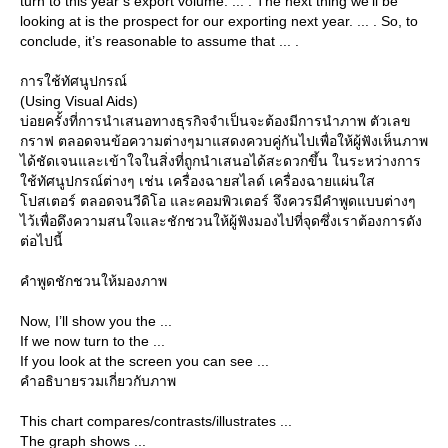
turn to this year’s export volume. ... . The next thing we’ll be
looking at is the prospect for our exporting next year. ... . So, to
conclude, it’s reasonable to assume that ... .
การใช้ทัศนูปกรณ์
(Using Visual Aids)
บ่อยครั้งที่การนำเสนอทางธุรกิจจำเป็นจะต้องมีการนำภาพ ตัวเลข
กราฟ ตลอดจนข้อความต่างๆมาแสดงควบคู่กันไปเพื่อให้ผู้ฟังเห็นภาพ
ได้ชัดเจนและเข้าใจในสิ่งที่ถูกนำเสนอได้สะดวกขึ้น ในระหว่างการ
ช้ทัศนูปกรณ์ต่างๆ เช่น เครื่องฉายสไลด์ เครื่องฉายแผ่นใส
ปสเตอร์ ตลอดจนวีดิโอ และคอมพิวเตอร์ จึงควรมีคำพูดแบบต่างๆ
ไว้เพื่อดึงความสนใจและชักชวนให้ผู้ฟังมองไปที่จุดซึ่งเราต้องการดัง
ต่อไปนี้
คำพูดชักชวนให้มองภาพ
Now, I’ll show you the ...
If we now turn to the ...
If you look at the screen you can see ...
คำอธิบายรวมเกี่ยวกับภาพ
This chart compares/contrasts/illustrates ...
The graph shows ...