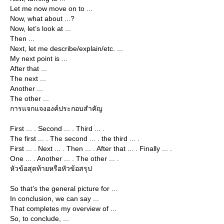
Let me now move on to ...
Now, what about ...?
Now, let’s look at ...
Then ...
Next, let me describe/explain/etc. ...
My next point is ...
After that ...
The next ...
Another ...
The other ...
การแจกแจงองค์ประกอบสำคัญ
First ... . Second ... . Third ... .
The first ... . The second ... . the third ... .
First ... . Next ... . Then ... . After that ... . Finally ... .
One ... . Another ... . The other ... .
หัวข้อสุดท้ายหรือหัวข้อสรุป
So that’s the general picture for ...
In conclusion, we can say ...
That completes my overview of ...
So, to conclude, ...