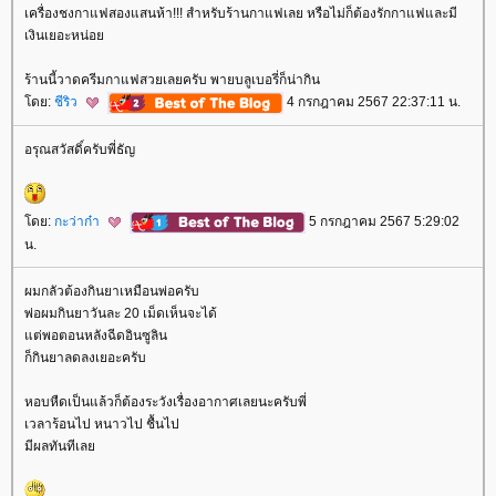
เครื่องชงกาแฟสองแสนห้า!!! สำหรับร้านกาแฟเลย หรือไม่ก็ต้องรักกาแฟและมี
เงินเยอะหน่อ
ร้านนี้วาดครีมกาแฟสวยเลยครับ พายบลูเบอรี่ก็น่ากิน
ดย:
ชีริว
4 กรกฎาคม 2567 22:37:11 น.
อรุณสวัสดิ์ครับพี่ธัญ
ดย:
กะว่าก๋า
5 กรกฎาคม 2567 5:29:02
น.
ผมกลัวต้องกินยาเหมือนพ่อครับ
พ่อผมกินยาวันละ 20 เม็ดเห็นจะได้
ต่พอตอนหลังฉีดอินซูลิน
ก็กินยาลดลงเยอะครับ
หอบหืดเป็นแล้วก็ต้องระวังเรื่องอากาศเลยนะครับพี่
เวลาร้อนไป หนาวไป ชื้นไป
มีผลทันทีเล