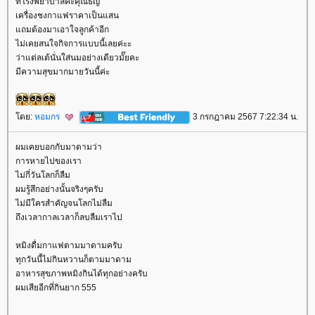
ที่โรงพยาบาลค่ะคุณธัญ
เครื่องชงกาแฟราคาเป็นแสน
ถมต้องมาเอาใจลูกค้าอีก
ไม่เคยสนใจกิจการแบบนี้เลยค่ะะ
ว่าแต่ลเต้นั่นใส่นมอย่างเดียวมั๊ยคะ
มีความสุขมากมายวันนี้ค่ะ
ดย:
หอมกร
3 กรกฎาคม 2567 7:22:34 น.
ผมเคยบอกกับมาดามว่า
การหายไปของเรา
ไม่กี่วันโลกก็ลืม
ผมรู้สึกอย่างนั้นจริงๆครับ
ไม่มีใครสำคัญจนโลกไม่ลืม
ถึงเวลากาลเวลาก็ลบลืมเราไป
หมิงดื่มกาแฟตามมาดามครับ
ทุกวันนี้ไม่กินหวานก็ตามมาดาม
อาหารสุขภาพหมิงกินได้ทุกอย่างครับ
ผมเสียอีกที่กินยาก 555