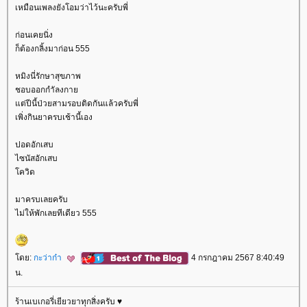
เหมือนเพลงยังโอมว่าไว้นะครับพี่
ก่อนเคยนิ่ง
ก็ต้องกลิ้งมาก่อน 555
หมิงนี่รักษาสุขภาพ
ชอบออกกำัลงกา
ต่ปีนี้ป่วยสามรอบติดกันแล้วครับพี่
เพิ่งกินยาครบเช้านี้เอง
ปอดอักเสบ
ไซนัสอักเสบ
ควิด
มาครบเลยครับ
ไม่ให้พักเลยทีเดียว 555
ดย:
กะว่าก๋า
4 กรกฎาคม 2567 8:40:49
น.
ร้านเบเกอรี่เยียวยาทุกสิ่งครับ ♥