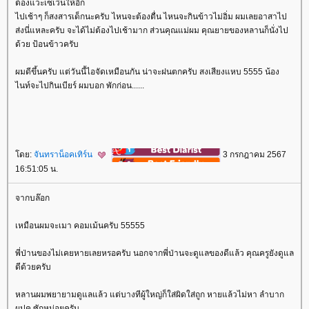
ต้องแวะเซเว่นให้อีก
ไปเช้าๆ ก็สงสารเด็กนะครับ ไหนจะต้องตื่น ไหนจะกินข้าวไม่อิ่ม ผมเลยอาสาไป
ส่งนี่แหละครับ จะได้ไม่ต้องไปเช้ามาก ส่วนคุณแม่ผม คุณยายของหลานก็นั่งไป
ด้วย ป้อนข้าวครับ
ผมดีขึ้นครับ แต่วันนี้ไอจัดเหมือนกัน น่าจะฝนตกครับ สงเสียงแหบ 5555 น้อง
ไนท์จะไปกินเบียร์ ผมบอก พักก่อน......
ดย:
จันทราน็อคเทิร์น
3 กรกฎาคม 2567
16:51:05 น.
จากบล๊อก
เหมือนผมจะเมา คอมเม้นครับ 55555
พี่ป่านของไม่เคยหายเลยหรอครับ นอกจากพี่ป่านจะดูแลของดีแล้ว คุณครูยังดูแล
ดีด้วยครับ
หลานผมพยายามดูแลแล้ว แต่บางทีผู้ใหญ่ก็ใส่ผิดใส่ถูก หายแล้วไม่หา ลำบาก
ผปค ซักหน่อยครับ