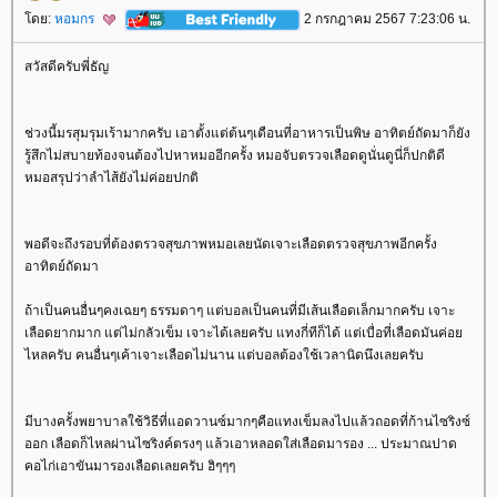
ดย:
หอมกร
2 กรกฎาคม 2567 7:23:06 น.
สวัสดีครับพี่ธัญ
ช่วงนี้มรสุมรุมเร้ามากครับ เอาตั้งแต่ต้นๆเดือนที่อาหารเป็นพิษ อาทิตย์ถัดมาก็ยัง
รู้สึกไม่สบายท้องจนต้องไปหาหมออีกครั้ง หมอจับตรวจเลือดดูนั่นดูนี่ก็ปกติดี
หมอสรุปว่าลำไส้ยังไม่ค่อยปกติ
พอดีจะถึงรอบที่ต้องตรวจสุขภาพหมอเลยนัดเจาะเลือดตรวจสุขภาพอีกครั้ง
อาทิตย์ถัดมา
ถ้าเป็นคนอื่นๆคงเฉยๆ ธรรมดาๆ แต่บอลเป็นคนที่มีเส้นเลือดเล็กมากครับ เจาะ
เลือดยากมาก แต่ไม่กลัวเข็ม เจาะได้เลยครับ แทงกี่ทีก็ได้ แต่เบื่อที่เลือดมันค่อ
ไหลครับ คนอื่นๆเค้าเจาะเลือดไม่นาน แต่บอลต้องใช้เวลานิดนึงเลยครับ
มีบางครั้งพยาบาลใช้วิธีที่แอดวานซ์มากๆคือแทงเข็มลงไปแล้วถอดที่ก้านไซริงซ์
ออก เลือดก็ไหลผ่านไซริงค์ตรงๆ แล้วเอาหลอดใส่เลือดมารอง ... ประมาณปาด
คอไก่เอาขันมารองเลือดเลยครับ ฮิๆๆๆ