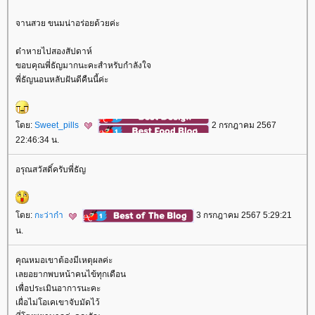
จานสวย ขนมน่าอร่อยด้วยค่ะ
ต๋าหายไปสองสัปดาห์
ขอบคุณพี่ธัญมากนะคะสำหรับกำลังใจ
พี่ธัญนอนหลับฝันดีคืนนี้ค่ะ
ดย:
Sweet_pills
2 กรกฎาคม 2567
22:46:34 น.
อรุณสวัสดิ์ครับพี่ธัญ
ดย:
กะว่าก๋า
3 กรกฎาคม 2567 5:29:21
น.
คุณหมอเขาต้องมีเหตุผลค่ะ
เลยอยากพบหน้าคนไข้ทุกเดือน
เพื่อประเมินอาการนะคะ
เผื่อไม่โอเคเขาจับมัดไว้