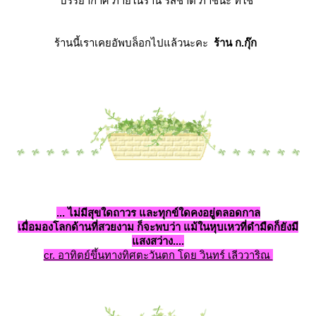
บรรยากาศ ภายในร้าน รสชาติ ภาชนะ ที่ใช้
ร้านนี้เราเคยอัพบล็อกไปแล้วนะคะ
ร้าน ก.กุ๊ก
... ไม่มีสุขใดถาวร และทุกข์ใดคงอยู่ตลอดกาล
เมื่อมองโลกด้านที่สวยงาม ก็จะพบว่า แม้ในหุบเหวที่ดำมืดก็ยังมี
สงสว่าง....
cr. อาทิตย์ขึ้นทางทิศตะวันตก โดย วินทร์ เลีววาริณ