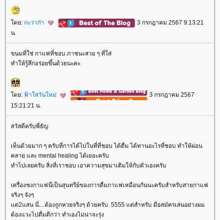
ดย:
กะว่าก๋า
3 กรกฎาคม 2567 9:13:21
น.
ขนมที่ใช่ กาแฟที่ชอบ ภาชนะสวย ๆ ที่ใส่
ทำให้รู้สึกอร่อยขึ้นด้วยนะคะ
ดย:
ฟ้าใสวันใหม่
3 กรกฎาคม 2567
15:21:21 น.
สวัสดีครับพี่ธัญ
เห็นด้วยมาก ๆ ครับที่การได้ไปในที่ที่ชอบ ได้ดื่ม ได้ทานอะไรที่ชอบ ทำให้ผ่อน
คลาย และ mental healing ได้เยอะครับ
ทำไปเลยครับ สิ่งที่เราชอบ เอาความสุขมาเติมให้กับตัวเองครับ
เครื่องชงกาแฟนี่เป็นสุนทรีย์ของการดื่มกาแฟเหมือนกันนะครับสำหรับสายกาแฟ
จริงๆ จังๆ
ต่2แสน นี่....ต้องถูกหวยจริงๆ ด้วยครับ 5555 แต่สำหรับ มือสมัครเล่นอย่างผม
ต้องแวะไปดื่มดีกว่า ทำเองไม่น่าจะรุ่ง