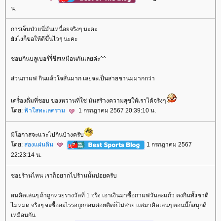
น.
การเจ็บป่วยนี่มันเหนื่อยจริงๆ นะคะ
ังไงก็ขอให้ดีขึ้นไวๆ นะคะ
ชอบกินบลูเบอร์รี่ชีสเหมือนกันเลยค่ะ^^
ส่วนกาแฟ กินแล้วใจสั่นมาก เลยจะเป็นสายชานมมากกว่า
เครื่องดื่มที่ชอบ ของหวานที่ใช่ มันสร้างความสุขให้เราได้จริงๆ
ดย:
ฟ้าใสทะเลคราม
1 กรกฎาคม 2567 20:39:10 น.
มีโอกาสจะแวะไปกินบ้างครับ
ดย:
สองแผ่นดิน
1 กรกฎาคม 2567
22:23:14 น.
ชอยร้านไหน เราก็อยากไปร้านนั้นบ่อยครับ
ผมคิดเล่นๆ ถ้าถูกหวยรางวัลที่ 1 จริง เอาเงินมาซื้อกาแฟวันละแก้ว คงกินทั้งชาติ
ไม่หมด จริงๆ จะซื้ออะไรรอถูกก่อนค่อยคิดก็ไม่สาย แต่มาคิดเล่นๆ ตอนนี้ก็สนุกดี
เหมือนกัน