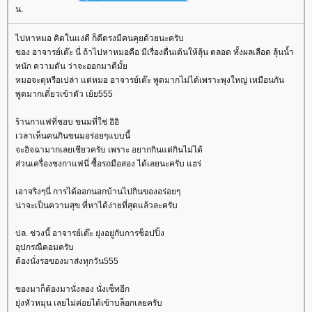
น.
ไปหาหมอ คิดในแง่ดี ก็ดีตรงมีคนคุยด้วยนะครับ
ของ อาจารย์เต๊ะ นี่ ถ้าไปหาหมอคือ มีเรื่องตื่นเต้นให้ลุ้น ตลอด ทั้งผลเลือด ลุ้นน้ำ
หนัก ความดัน ว่าจะออกมาดีมั้
หมอจะดุหรือเปล่า แต่หมอ อาจารย์เต๊ะ พูดมากไม่ได้เพราะพุงใหญ่ เหมือนกัน
พูดมากเดี๋ยวเข้าตัว เย้ย555
ร้านกาแฟที่ชอบ ขนมที่ใช่ อิอิ
เวลาเห็นคนกินขนมอร่อยๆแบบนี้
จะอิจฉามากเลยเชียวครับ เพราะ อยากกินแต่กินไม่ได้
ส่วนเครื่องชงกาแฟนี่ ซื้อรถมือสอง ได้เลยนะครับ แฮร่
เอาจริงๆนี่ การได้ออกนอกบ้านไปกินของอร่อยๆ
น่าจะเป็นความสุข ที่หาได้ง่ายที่สุดแล้วละครับ
ปล. ช่วงนี้ อาจารย์เต๊ะ ยุ่งอยู่กับการช็อปปิ้ง
อุปกรณืคอมครับ
ต้องนั่งรอของมาส่งทุกวัน555
ของมาก็ต้องมานั่งลอง นั่งเซ็ทอีก
ุ่งหัวหมุน เลยไม่ค่อยได้เข้าบล็อกเลยครับ