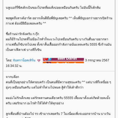
บลูเบอร์รี่ชีสเค้กเป้นของโปรดที่ผมสั่งบ่อยเหมือนกันครับ ไม่อันนี้ก็เค้กส้ม
พอพูดถึงลาเต้อาร์ต อยากเห็นฝีมือพี่ธัญเลยครับ ^^ เห็นพี่ธัญบอกว่าอยากเปิดร้าน
กาแฟ ต้องมีฝีมือเลยละครับ ^^
ชื่อร้านน่ารักจังครับ ก.กุ๊ก
ผมก็มีร้านโปรดที่ไม่มีอะไรทำก็จะแวะไปเหมือนกันครับ บางวันตื่นมาอยากหา
กาแฟดื่มก็ขับรถไปเลย ทั้งขาสั้นเสื้อออกกำลังกายนั่นแหละครับ 5555 ซึ่งร้านมัน
เป็นคาเฟ๊คาเฟ่ บางทีก็เขิน
ดย:
จันทราน็อคเทิร์น
3 กรกฎาคม 2567
16:34:32 น.
จากบล๊อก
คนที่เป็นทุกอย่างให้ครอบครัว เป็นคนที่มีความสุขนะครับ ^^ แต่บางทีก็เหนื่อย ๆ
ุ่งๆ เหมือนกันครับ แต่ไม่ทำก็ห่วงไปหมด สู้ทำให้เค้าดีกว่า
ผมอ่ะไม่รักเด็กเลย แต่รักหลานคนเดียวครับ 55555 เลี้ยงมาตั้งแต่เกิดด้วยละมั้ง
ครับ เลยรักมาก อะไรทำให้ได้ทำให้ทุกอย่าง
ลูกเพื่อนพี่ป่านต้องไป รร เช้ามากเลยครับ 7 โมงนี่ผมเพิ่งจะออกจากบ้าน บางวัน