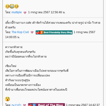
ดย:
multiple
1 กรกฎาคม 2567 12:56:46 น.
เดี๋ยวนี้ร้านกาแก cafe เค้าจัดร้านได้สวยมากเลยนะครับ น่าถ่ายรูป น่านั่ง วิวสว
ด้วยครับ
ดย:
The Kop Civil
1 กรกฎาคม 2567
14:00:05 น.
ความกลัวตา
เกิดขึ้นกับทุกคนจริงๆครับ
ผมว่ามีน้อยคนมากที่จะไม่กลัวตา
เชียงใหม่
เสียโอกาสในการพัฒนาเมืองไปหลายรอบมากๆครับพี่
เพราะการเมืองที่ไม่มีการเปลี่ยนแปลง
ทำกันมาแบบรุ่นสู่รุ่น
เหมือนเป็นมรดกทางการเมือง
ที่เข้ามาเพื่อกอบโกยผลประโยชน์มหาศาลในแต่ละปี
ดย:
กะว่าก๋า
1 กรกฎาคม 2567 14:42:37