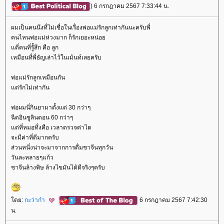
) 6 กรกฎาคม 2567 7:33:44 น.
ผมเป็นคนนึงที่ไม่เชื่อในเรื่องพ่อแม่รักลูกเท่ากันนะครับพี่
คนไหนพ่อแม่ห่วงมาก ก็รักเยอะหน่อ
ตี่คนที่รูั้สึก คือ ลูก
เหมือนที่พี่ธัญเล่าไว้ในเม้นท์เลยครับ
พ่อแม่รักลูกเหมือนกัน
ต่รักไม่เท่ากัน
พ่อผมนี่กินยามาตั้งแต่ 30 กว่าๆ
ฉีดอินซูลินตอน 60 กว่าๆ
ต่ที่หมอทึ่งคือ เวลาตรวจค่าไต
จะมีค่าที่ดีมากครับ
ส่วนหนึ่งน่าจะมาจากการดื่มชาจีนทุกวัน
วันละหลายๆแก้ว
ชาจีนล้างพิษ ล้างไขมันได้ดีจริงๆครับ
ดย:
กะว่าก๋า
6 กรกฎาคม 2567 7:42:30
น.