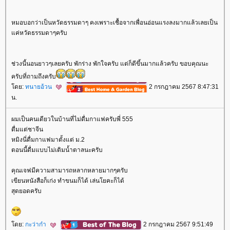
หมอบอกว่าเป็นหวัดธรรมดาๆ คงเพราะเชื้อจากเพื่อนอ่อนแรงลงมากแล้วเลยเป็น
ค่หวัดธรรมดาๆครับ
ช่วงนี้นอนยาวๆเลยครับ พักร่าง พักใจครับ แต่ก็ดีขึ้นมากแล้วครับ ขอบคุณนะ
ครับที่ถามถึงครับ
ดย:
ทนายอ้วน
2 กรกฎาคม 2567 8:47:31
น.
ผมเป็นคนเดียวในบ้านที่ไม่ดื่มกาแฟครับพี่ 555
ดื่มแต่ชาจีน
หมิงนี่ดื่มกาแฟมาตั้งแต่ ม.2
ตอนนี้ดื่มแบบไม่เติมน้ำตาลนะครับ
คุณเจฟมีความสามารถหลากหลายมากๆครับ
เขียนหนังสือก็เก่ง ทำขนมก็ได้ เล่นโยคะก็ได้
สุดยอดครับ
ดย:
กะว่าก๋า
2 กรกฎาคม 2567 9:51:49