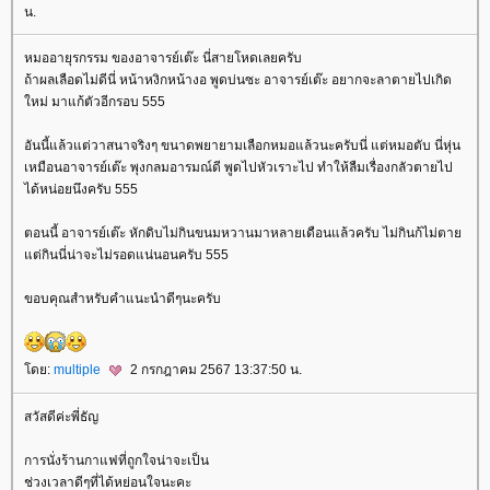
น.
หมออายุรกรรม ของอาจารย์เต๊ะ นี่สายโหดเลยครับ
ถ้าผลเลือดไม่ดีนี่ หน้าหงิกหน้างอ พูดบ่นซะ อาจารย์เต๊ะ อยากจะลาตายไปเกิด
หม่ มาแก้ตัวอีกรอบ 555
อันนี้แล้วแต่วาสนาจริงๆ ขนาดพยายามเลือกหมอแล้วนะครับนี่ แต่หมอตับ นี่หุ่น
เหมือนอาจารย์เต๊ะ พุงกลมอารมณ์ดี พูดไปหัวเราะไป ทำให้ลืมเรื่องกลัวตายไป
ได้หน่อยนึงครับ 555
ตอนนี้ อาจารย์เต๊ะ หักดิบไม่กินขนมหวานมาหลายเดือนแล้วครับ ไม่กินก้ไม่ตา
ต่กินนี่น่าจะไม่รอดแน่นอนครับ 555
ขอบคุณสำหรับคำแนะนำดีๆนะครับ
ดย:
multiple
2 กรกฎาคม 2567 13:37:50 น.
สวัสดีค่ะพี่ธัญ
การนั่งร้านกาแฟที่ถูกใจน่าจะเป็น
ช่วงเวลาดีๆที่ได้หย่อนใจนะคะ