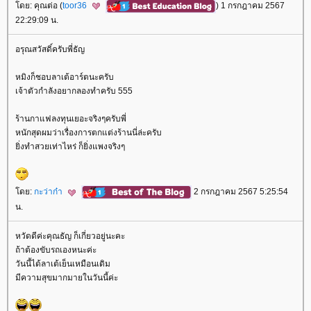
ดย: คุณต่อ (
toor36
) 1 กรกฎาคม 2567
22:29:09 น.
อรุณสวัสดิ์ครับพี่ธัญ
หมิงก็ชอบลาเต้อาร์ตนะครับ
เจ้าตัวกำลังอยากลองทำครับ 555
ร้านกาแฟลงทุนเยอะจริงๆครับพี่
หนักสุดผมว่าเรื่องการตกแต่งร้านนี่ล่ะครับ
ิ่งทำสวยเท่าไหร่ ก็ยิ่งแพงจริงๆ
ดย:
กะว่าก๋า
2 กรกฎาคม 2567 5:25:54
น.
หวัดดีค่ะคุณธัญ ก็เกี่ยวอยู่นะคะ
ถ้าต้องขับรถเองหนะค่ะ
วันนี้ได้ลาเต้เย็นเหมือนเดิม
มีความสุขมากมายในวันนี้ค่ะ