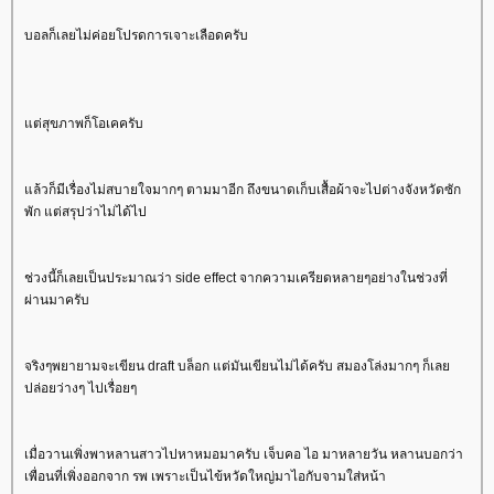
บอลก็เลยไม่ค่อยโปรดการเจาะเลือดครับ
ต่สุขภาพก็โอเคครับ
ล้วก็มีเรื่องไม่สบายใจมากๆ ตามมาอีก ถึงขนาดเก็บเสื้อผ้าจะไปต่างจังหวัดซัก
พัก แต่สรุปว่าไม่ได้ไป
ช่วงนี้ก็เลยเป็นประมาณว่า side effect จากความเครียดหลายๆอย่างในช่วงที่
ผ่านมาครับ
จริงๆพยายามจะเขียน draft บล็อก แต่มันเขียนไม่ได้ครับ สมองโล่งมากๆ ก็เล
ปล่อยว่างๆ ไปเรื่อยๆ
เมื่อวานเพิ่งพาหลานสาวไปหาหมอมาครับ เจ็บคอ ไอ มาหลายวัน หลานบอกว่า
เพื่อนที่เพิ่งออกจาก รพ เพราะเป็นไข้หวัดใหญ่มาไอกับจามใส่หน้า