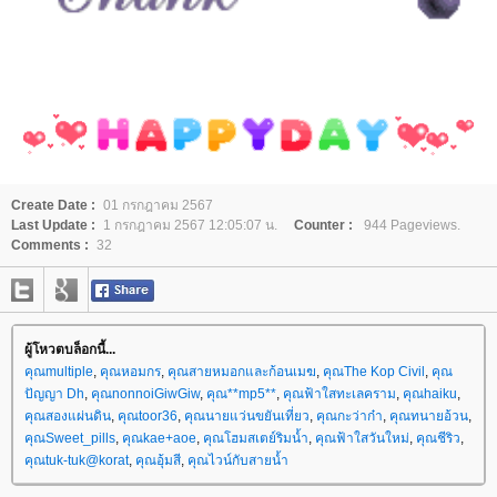
Create Date :
01 กรกฎาคม 2567
Last Update :
1 กรกฎาคม 2567 12:05:07 น.
Counter :
944 Pageviews.
Comments :
32
ผู้โหวตบล็อกนี้...
คุณmultiple
,
คุณหอมกร
,
คุณสายหมอกและก้อนเมฆ
,
คุณThe Kop Civil
,
คุณ
ปัญญา Dh
,
คุณnonnoiGiwGiw
,
คุณ**mp5**
,
คุณฟ้าใสทะเลคราม
,
คุณhaiku
,
คุณสองแผ่นดิน
,
คุณtoor36
,
คุณนายแว่นขยันเที่ยว
,
คุณกะว่าก๋า
,
คุณทนายอ้วน
,
คุณSweet_pills
,
คุณkae+aoe
,
คุณโฮมสเตย์ริมน้ำ
,
คุณฟ้าใสวันใหม่
,
คุณชีริว
,
คุณtuk-tuk@korat
,
คุณอุ้มสี
,
คุณไวน์กับสายน้ำ