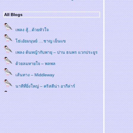
All Blogs
เพลง สู้...ด้วยหัวใจ
ธ่เอ๋ยมนุษย์ ....ชาญ เย็นแข
เพลง ต้นหญ้ากับพายุ – ปาน ธนพร แวกประยูร
ด้วยลมหายใจ – พลพล
เส้นทาง – Middleway
นาทีที่ยิ่งใหญ่ – คริสตีน่า อากีล่าร์
เพลง สู้ด้วยหัวใจ Pianismo (เปียนิสโม่)
อายฟ้าดิน – เพาเวอร์แบนด์
เพลง รางวัลของครู - ปาน ธนพร แวกประยูร
คนเห็นคน – เพ็ญศรี พุ่มชูศรี & สุรสิทธิ์ สัตยวงศ์