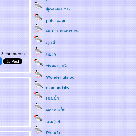
ตู้เพลงคนซน
petchpaper
คนผ่านทางมาเจอ
ญามี่
2 comments
ถปรร
พรหมญาณี
Wonderfulmoon
diamondsky
เนินน้ำ
ดอยสะเก็ด
นู๋หญิงจ๋า
PhueJa