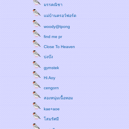
มรรคณิชา
ม่บ้านครอว์ฟอร์ด
woody@tpong
find me pr
Close To Heaven
บ่งบ๊ง
gymstek
Hi Aoy
cengorn
สองหนุ่มเนื้อหอม
kae+aoe
สมรัศมี