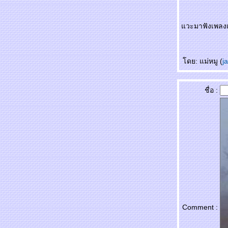
เพลงฝังใจ - ศันสนีย์ นาคพงศ์
หลงเพ้อ - จินตนา สุขสถิตย์
วะมาฟังเพลงเ
ความรักเจ้าขา - เพ็ญศรี พุ่มชูศรี
ลกหมุนเวียน – สุนทราภรณ์
ดย: แม่หมู (
j
เพลงม่านมงคล - วินัย จุลบุษปะั
ชื่อ :
เพลงเอี้ยงจ๋า - ทนงศักดิ์ ภักดีเทวา
เพลงดวงใจ - ธานินทร์ อินทรเทพ
รักจากดวงใจ - มนตรี สีหเทพ
ปีศาจวสันต์ - อรรวี สัจจานนท์
ขอบคุณที่ทิ้งกัน --- หญิง ธิติกานต์
ครวญ ... สุเทพ วงศ์กำแหง
Comment :
ลำน้ำพอง - หยาด นภาลั