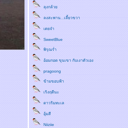
ลุงกล้ว
ลงสะพาน...เลี้ยวขวา
เตยจ๋า
SweetBlue
พิรุณร่ำ
อ้อมกอด ขุนเขา กับเงาตัวเอง
pragoong
ข้ามขอบฟ้า
เริงฤดีนะ
ดาวริมทะเล
อุ้มสี
Niiziie