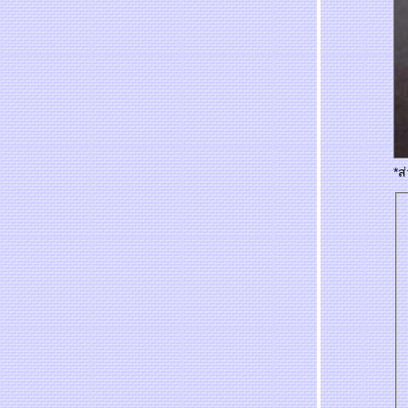
พะเยารอเธอ – สุริยัน บุญยศ
อ้ละหนอเชียงใหม่ - นกแล
เชียงรายรำลึก - ธานินทร์ อินทรเทพ
ม่สาย - ศรีสุดา เริงใจ
อยู่ในใจ - บอย โกสิยพงษ์
*ส
สิ่งมีชีวิตที่เรียกว่าพ่อ - แดน-บีม
เสียงทะเล - โฮป
เพียงใครสักคน – เทียรี่ เมฆวัฒนา
รักคนมีเจ้าของ - ยิว คนเขียนเพลง
สวัสดีเจ้า - น้องกีตาร์ จุฑาทิพย์
ถิ่นไทยงาม - รวมศิลปินสุนทราภรณ์
ข้ามฟ้าแดนดอย - สุนทรีย์ เวชชานนท์