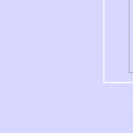
ดาวในฝัน - หนู มิเตอร์
ฟนในฝัน - พริกหวาน
นกเขาเถื่อน - คีตาญชลี
ด้วยความเต็มใจ – หนุ่มสกล
ของกิ๋นคนเมือง - จรัล มโนเพ็ชร
จรอนแรม - แจ็ค มงคล ธรรมดี
ห่างไกล - ยิว คนเขียนเพลง
สงจันทร์ - มาลี ฮวนน่า
รักเธอตลอดไป - สมชายใหญ่
ังจดจำ - ยิว คนเขียนเพลง
ดดสุดท้าย - มาลี ฮวนน่า
ลกใบเก่า - แหลม มอริสัน