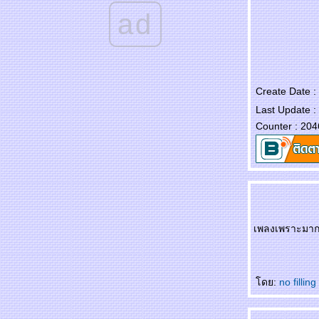
ad
เพลง : เก่าไปใหม่มา - วงสุนทราภรณ์
เพลง ค่านิยมหลักคนไทย 12 ประการ
เพลงจันทร์ลอย – เพ็ญศรี พุ่มชูศรี
Create Date :
เพลง แม่พระแม่พิมพ์ – บุษยา รังสี
Last Update :
Counter : 204
เพลงหมื่นคำรัก – หัวลำโพง
ด้วยมือนี้ – สมศักดิ์ เหมรัญ Ft.ป๋อ ณัฐวุฒิ
เพลงจาก - ธานินทร์ อินทรเทพ
เฝ้าไข้ใกล้เตียง – ธานินทร์ อินทรเทพ
เพลงเพราะมาก
น้ำผึ้งหรือยาพิษ – วงผู้หญิง
ดอกไม้ในหัวใจ – ปนัดดา เรืองวุฒิ
ดย:
no filling
คำคำเดียว - you 4