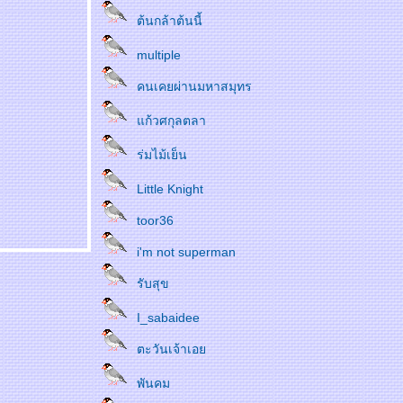
ต้นกล้าต้นนี้
multiple
คนเคยผ่านมหาสมุทร
ก้วศกุลตลา
ร่มไม้เย็น
Little Knight
toor36
i'm not superman
รับสุข
I_sabaidee
ตะวันเจ้าเอ
พันคม