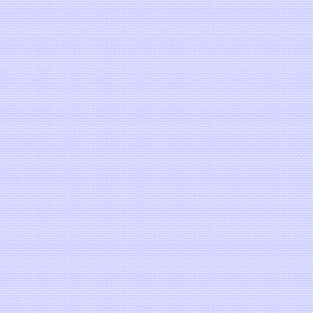
อ่วเมืองเหนือ - อินโดจีน
คิดถึงกันหรือเปล่า - เนอสเซอรี่ ซาวด์
เธอยังมีฉัน - แก้ว ลายทอง
จากฉันให้เธอ - พิทักษ์ เสริมราษฎร์
ทนความห่วงใย - ปรัชญา แสงตะวัน
มองดาว - เอเชียไมเนอร์
ว่างเปล่า - พิทักษ์ เสริมราษฎร์
หยุดท้อ - เคียส พันตา (พันตา สุรศิลป์พิสุทธิ์)
หนึ่งรักภักดี - หนุ่มสกล
นฝัน - มาลีฮวนน่า
อีกครั้งหนึ่ง - อ้น ธวัชชัย ชูเหมือน
รัก คิดถึง และ ห่วงใย - เคียส พันตา(พันตา สุร