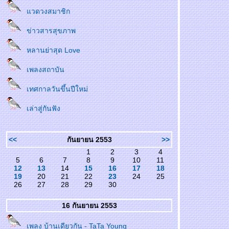
วดวงสมาชิก
ข่าวสารสุขภาพ
หลานย่าสุด Love
เพลงสถาบัน
เทศกาลวันขึ้นปีใหม่
เล่าสู่กันฟัง
<<
กันยายน 2553
>>
1
2
3
4
5
6
7
8
9
10
11
12
13
14
15
16
17
18
19
20
21
22
23
24
25
26
27
28
29
30
16 กันยายน 2553
เพลง บ้านเดียวกัน - TaTa Young