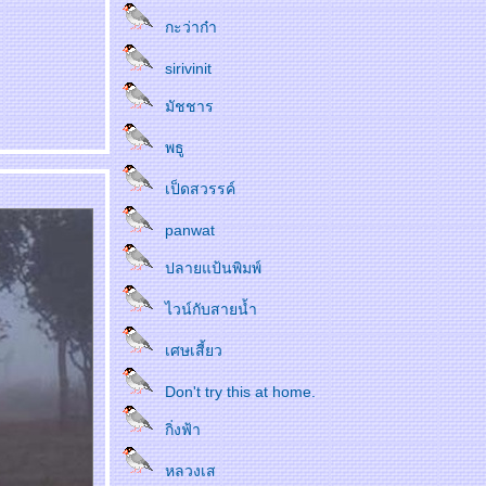
กะว่าก๋า
sirivinit
มัชชาร
พธู
เป็ดสวรรค์
panwat
ปลายแป้นพิมพ์
ไวน์กับสายน้ำ
เศษเสี้ยว
Don't try this at home.
กิ่งฟ้า
หลวงเส