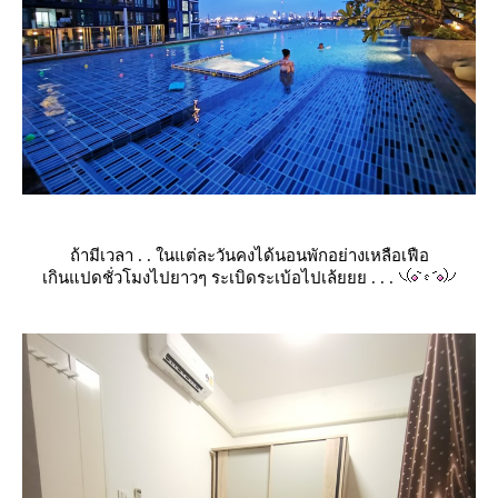
ถ้ามีเวลา . . ในแต่ละวันคงได้นอนพักอย่างเหลือเฟือ
เกินแปดชั่วโมงไปยาวๆ ระเบิดระเบ้อไปเล้ยยย . . .