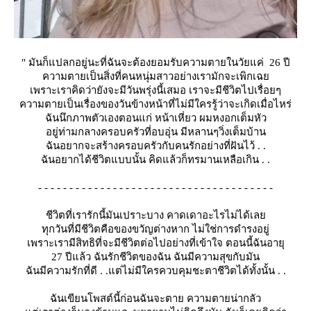
" มันก็แปลกอยู่นะที่ฉันจะต้องยอมรับความตายในวัยแค่ 26 ปี
ความตายเป็นสิ่งที่คนหนุ่มสาวอย่างเรามักจะเพิกเฉ
เพราะเราคิดว่ายังจะมีวันพรุ่งนี้เสมอ เราจะมีชีวิตไปเรื่อยๆ
ความตายเป็นเรื่องของวันข้างหน้าที่ไม่มีใครรู้ว่าจะเกิดเมื่อไหร่
ฉันนึกภาพตัวเองตอนแก่ หน้าเหี่ยว ผมหงอกเต็มหัว
อยู่ท่ามกลางครอบครัวที่อบอุ่น มีหลานๆวิ่งเต็มบ้าน
ฉันอยากจะสร้างครอบครัวกับคนรักอย่างที่ฝันไว้ . .
ฉันอยากได้ชีวิตแบบนั้น คิดแล้วก็ทรมานเหลือเกิน . .
- - - - - - - - - - - - - - - - - - - - - - - - - - - - - - - - - - - - - -
ชีวิตที่เรารักนี้มันเปราะบาง คาดเดาอะไรไม่ได้เล
ทุกวันที่มีชีวิตคือของขวัญต่างหาก ไม่ใช่การดำรงอยู่
เพราะเรามีสิทธิที่จะมีชีวิตต่อไปอย่างที่เข้าใจ ตอนนี้ฉันอายุ
27 ปีแล้ว ฉันรักชีวิตของฉัน ฉันมีความสุขกับมัน
ฉันมีความรักที่ดี . .แต่ไม่มีใครควบคุมชะตาชีวิตได้ทั้งนั้น . .
ฉันเขียนโพสต์นี้ก่อนฉันจะตาย ความตายน่ากลัว