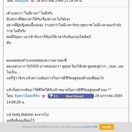
ดย:
zungzaa
28 มกราคม 2564 12:26:54 น.
เค้าบอกว่า "ไม่มีเวลา" ไม่มีจริง
มีแต่เราที่จัดเวลาให้กับเรื่องต่างๆ ไม่ได้เอง
อย่างที่ผู้หญิงคนนี้บอกอ่ะ ว่าบอกว่าไม่มีเวลารักษาสุขภาพ ไม่มีเวลาออกกำลัง
กาย ไม่มีจริง
พอมีปัญหา เอาเข้าจิงเราก็ต้องให้เวลากับมันแบบไฟล์ทบั
คับ
ผมเคยลองทำแบบทดสอบความตายอ่ะพี่
ผมเฉยๆ มาก 555555 บางคนบอกว่า หูยยย ร้องไห้เลย หูยหดหู่มาก....เหอะ...ผม
ไม่เป็น....
ต่ก็รู้ว่าจิงๆ แล้วความต้องการในการมีชีวิตอยู่ของตัวเองคืออะไร
ล้วก็อยากกลับมาใช้ชีวิตให้กับเป้าหมายในการมีชีวิตอยู่ของตัวเอง ^^
ดย:
จันทราน็อคเทิร์น
28 มกราคม 2564
14:09:29 น.
ม้ Holly Butcher จะจากไป
ต่สิ่งที่เธอเขียนไว้
คงช่วยเตือนใจคนเป็นจำนวนมาก
BlogGang.com ใช้คุกกี้เพื่อพัฒนาประสบการณ์การใช้งานของคุณ
อ่านเพิ่มเติมได้ที่นี่