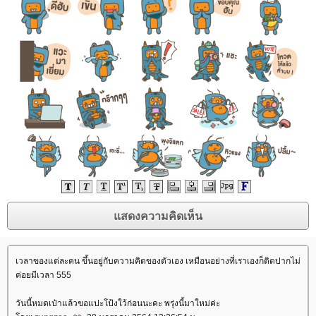
เวลาของแต่ละคน ขึ้นอยู่กับความคิดของตัวเอง เหมือนอย่างที่เราเองก็ติดปากไม่
ค่อยมีเวลา 555
วันนี้หมดเป๋าแล้วขอแปะโป้งใว้ก่อนนะคะ พรุ่งนี้มาใหม่ค่ะ