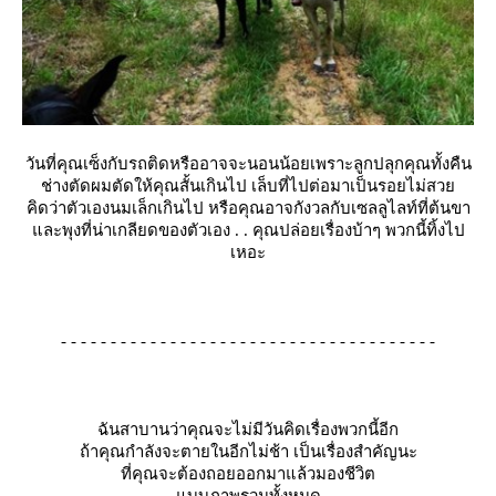
วันที่คุณเซ็งกับรถติดหรืออาจจะนอนน้อยเพราะลูกปลุกคุณทั้งคืน
ช่างตัดผมตัดให้คุณสั้นเกินไป เล็บที่ไปต่อมาเป็นรอยไม่สว
คิดว่าตัวเองนมเล็กเกินไป หรือคุณอาจกังวลกับเซลลูไลท์ที่ต้นขา
ละพุงที่น่าเกลียดของตัวเอง . . คุณปล่อยเรื่องบ้าๆ พวกนี้ทิ้งไป
เหอะ
- - - - - - - - - - - - - - - - - - - - - - - - - - - - - - - - - - - - - -
ฉันสาบานว่าคุณจะไม่มีวันคิดเรื่องพวกนี้อีก
ถ้าคุณกำลังจะตายในอีกไม่ช้า เป็นเรื่องสำคัญนะ
ที่คุณจะต้องถอยออกมาแล้วมองชีวิต
บบภาพรวมทั้งหมด