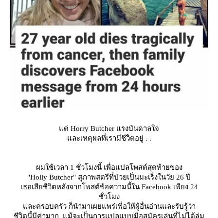
ด่
Horry Butcher
รงบันดาลใจ
ละเหตุผลที่เรามีชีวิตอยู่ . .
ผมใช้เวลา 1 ชั่วโมงนี้ เพื่อแปลโพสต์สุดท้ายของ
"Holly Butcher"
สุภาพสตรีที่ป่วยเป็นมะเร็งในวัย 26 ปี
เธอเสียชีวิตหลังจากโพสต์ข้อความนี้ใน Facebook เพียง 24
ชั่วโมง
ละครอบครัว ก็นำมาเผยแพร่เพื่อให้ผู้อื่นอ่านและรับรู้ว่า
ชีวิตนี้มีค่ามาก แม้จะเป็นการแปลแบบมือสมัครเล่นที่ไม่ได้ลุ่ม