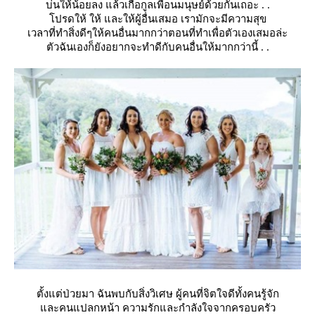
บ่นให้น้อยลง แล้วเกื้อกูลเพื่อนมนุษย์ด้วยกันเถอะ . .
ปรดให้ ให้ และให้ผู้อื่นเสมอ เรามักจะมีความสุข
เวลาที่ทำสิ่งดีๆให้คนอื่นมากกว่าตอนที่ทำเพื่อตัวเองเสมอล่ะ
ตัวฉันเองก็ยังอยากจะทำดีกับคนอื่นให้มากกว่านี้ . .
ตั้งแต่ป่วยมา ฉันพบกับสิ่งวิเศษ ผู้คนที่จิตใจดีทั้งคนรู้จัก
ละคนแปลกหน้า ความรักและกำลังใจจากครอบครัว