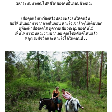
ผลกระทบทางลบไปที่ชีวิตของคนอื่นรอบข้างด้วย . .
เมื่อคุณเริ่มเหวี่ยงหรือปล่อยพลังลบให้คนอื่น
ขอให้เดินออกมาจากตรงนั้นก่อน หายใจเข้าลึกๆให้เต็มปอด
ดูท้องฟ้าที่ยังสดใส ดูความเขียวชะอุ่มของต้นไม้
เห็นไหมว่ามันสวยงามมากเลย คุณโชคดีแค่ไหนแล้ว
ที่คุณยังมีชีวิตและหายใจได้ในตอนนี้ . .