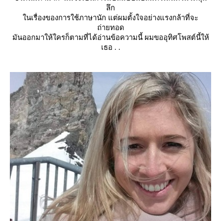
ลึก
นเรื่องของการใช้ภาษานัก แต่ผมตั้งใจอย่างแรงกล้าที่จะ
ถ่ายทอด
มันออกมาให้ใครก็ตามที่ได้อ่านข้อความนี้ ผมขออุทิศโพสต์นี้ให้
เธอ . .