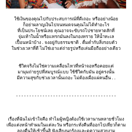
ช้เงินของคุณไปกับประสบการณ์ที่ดีเถอะ หรืออย่างน้อ
ก็อย่าผลาญเงินไปจนหมดจนคุณไม่ได้ทำอะไร
ที่เป็นประโยชน์เลย คุณอาจจะขับรถไปชายหาดสักที่
จุ่มเท้าในน้ำหรือแทรกมันลงในกองทราย ให้น้ำทะเล
เปื้อนหน้าบ้าง . จงอยู่กับธรรมชาติ . ดื่มด่ำกับสิ่งรอบตัว
นช่วงเวลาที่ดี ไม่ใช่เอาแต่ถ่ายรูปหรือเล่นมือถืออย่างเดียว
ชีวิตจริงไม่ใช่ความเคลื่อนไหวที่หน้าจอหรือคอยแต่
มามุมถ่ายรูปที่สมบูรณ์แบบ ใช้ชีวิตกับมัน อยู่ตรงนั้น
มีความสุขกับช่วงเวลานั้นเถอะ ไม่ต้องเผื่อแผ่คนอื่น . .
- - - - - - - - - - - - - - - - - - - - - - - - - - - - - - - - - - - - - -
เรื่องที่ฉันไม่เข้าใจคือ ทำไมผู้หญิงต้องใช้เวลานานหลายชั่วโมง
เพื่อแต่งหน้าทำผมในแต่ละวัน หรือกระทั่งคืนที่ออกไปเที่ยวก็ตาม
ลองตื่นให้เช้าขึ้นสิ ฟังเสียงนกร้องและดูความสวยงาม