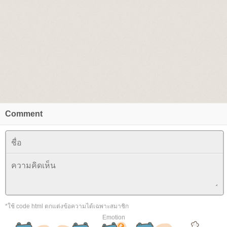
Comment
*ใช้ code html ตกแต่งข้อความได้เฉพาะสมาชิก
Emotion