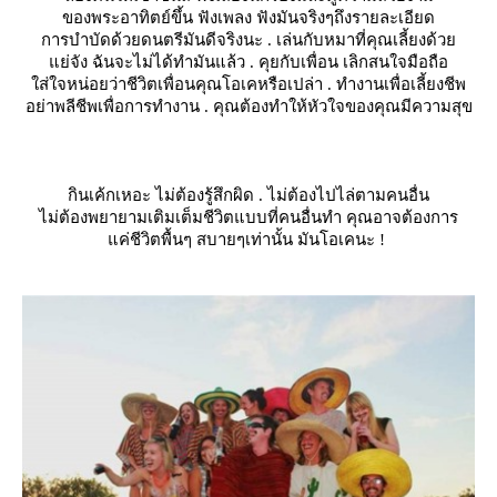
ของพระอาทิตย์ขึ้น ฟังเพลง ฟังมันจริงๆถึงรายละเอียด
การบำบัดด้วยดนตรีมันดีจริงนะ . เล่นกับหมาที่คุณเลี้ยงด้ว
่จัง ฉันจะไม่ได้ทำมันแล้ว . คุยกับเพื่อน เลิกสนใจมือถือ
ส่ใจหน่อยว่าชีวิตเพื่อนคุณโอเคหรือเปล่า . ทำงานเพื่อเลี้ยงชีพ
อย่าพลีชีพเพื่อการทำงาน . คุณต้องทำให้หัวใจของคุณมีความสุข
กินเค้กเหอะ ไม่ต้องรู้สึกผิด . ไม่ต้องไปไล่ตามคนอื่น
ไม่ต้องพยายามเติมเต็มชีวิตแบบที่คนอื่นทำ คุณอาจต้องการ
ค่ชีวิตพื้นๆ สบายๆเท่านั้น มันโอเคนะ !