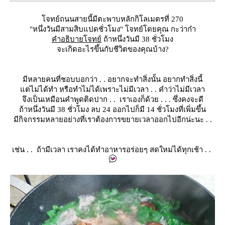
จทย์ถนนสายนี้มีตะพาบหลักกิโลเมตรที่ 270
"หนึ่งวันมีสามสิบแปดชั่วโมง"
จทย์โดยคุณ
กะว่าก๋า
คำอธิบายโจทย์
ถ้าหนึ่งวันมี 38 ชั่วโมง
จะเกิดอะไรขึ้นกับชีวิตของคุณบ้าง?
มีหลายคนที่ชอบบอกว่า . . อยากจะทำสิ่งนั้น อยากทำสิ่งนี้
ต่ไม่ได้ทำ หรือทำไม่ได้เพราะไม่มีเวลา . . คำว่าไม่มีเวลา
จึงเป็นเหมือนคำพูดติดปาก . . เราเองก็ด้วย . . . ซึ่งคงจะดี
ถ้าหนึ่งวันมี 38 ชั่วโมง ลบ 24 ออกไปก็มี 14 ชั่วโมงที่เพิ่มขึ้น
มีกิจกรรมหลายอย่างที่เราต้องการขยายเวลาออกไปอีกน่ะนะ . .
เช่น . . ถ้ามีเวลา เราคงได้ทำอาหารอร่อยๆ สดใหม่ได้ทุกเช้า . .