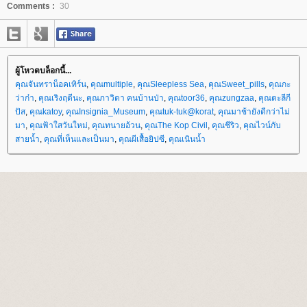
Comments :
30
ผู้โหวตบล็อกนี้...
คุณจันทราน็อคเทิร์น
,
คุณmultiple
,
คุณSleepless Sea
,
คุณSweet_pills
,
คุณกะ
ว่าก๋า
,
คุณเริงฤดีนะ
,
คุณภาวิดา คนบ้านป่า
,
คุณtoor36
,
คุณzungzaa
,
คุณตะลีกี
ปัส
,
คุณkatoy
,
คุณInsignia_Museum
,
คุณtuk-tuk@korat
,
คุณมาช้ายังดีกว่าไม่
มา
,
คุณฟ้าใสวันใหม่
,
คุณทนายอ้วน
,
คุณThe Kop Civil
,
คุณชีริว
,
คุณไวน์กับ
สายน้ำ
,
คุณที่เห็นและเป็นมา
,
คุณผีเสื้อยิปซี
,
คุณเนินน้ำ