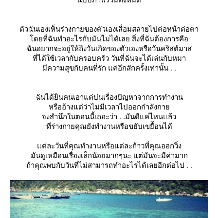
ตัวฉันเองเห็นร่างกายของตัวเองเสื่อมสลายไปต่อหน้าต่อตา
ดยที่ฉันทำอะไรกับมันไม่ได้เลย สิ่งที่ฉันต้องการคือ
ฉันอยากจะอยู่ให้ถึงวันเกิดของตัวเองหรือวันคริสต์มาส
ที่ได้ใช้เวลากับครอบครัว วันที่ฉันจะได้เล่นกับหมา
มีความสุขกับคนที่รัก แค่อีกสักครั้งเท่านั้น . .
ฉันได้ยินคนเอาแต่บ่นเรื่องปัญหาจากการทำงาน
หรืออ้างแต่ว่าไม่มีเวลาไปออกกำลังกา
จงสำนึกในตอนนี้เถอะว่า . .มันดีแค่ไหนแล้ว
ที่ร่างกายคุณยังทำงานหรือขยับเขยื้อนได้
ต่ละวันที่คุณทำงานหรือแต่ละก้าวที่คุณออกวิ่ง
มันดูเหมือนเรื่องเล็กน้อยมากๆนะ แต่มันจะมีค่ามาก
ถ้าคุณพบกับวันที่ไม่สามารถทำอะไรได้เลยอีกต่อไป . .