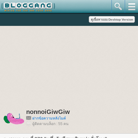
nonnoiGiwGiw
ฝากข้อความหลังไมค์
ผู้ติดตามบล็อก : 55 คน