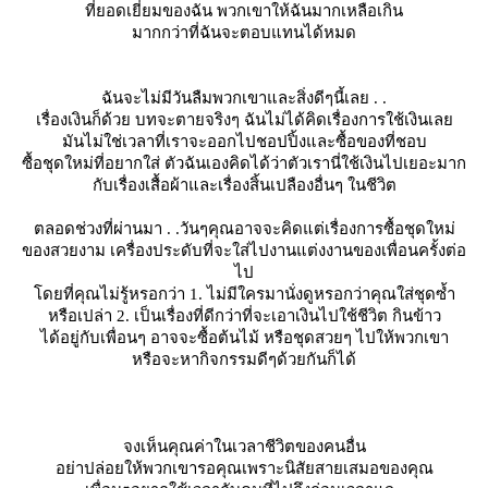
ที่ยอดเยี่ยมของฉัน พวกเขาให้ฉันมากเหลือเกิน
มากกว่าที่ฉันจะตอบแทนได้หมด
ฉันจะไม่มีวันลืมพวกเขาและสิ่งดีๆนี้เลย . .
เรื่องเงินก็ด้วย บทจะตายจริงๆ ฉันไม่ได้คิดเรื่องการใช้เงินเล
มันไม่ใช่เวลาที่เราจะออกไปชอปปิ้งและซื้อของที่ชอบ
ซื้อชุดใหม่ที่อยากใส่ ตัวฉันเองคิดได้ว่าตัวเรานี่ใช้เงินไปเยอะมาก
กับเรื่องเสื้อผ้าและเรื่องสิ้นเปลืองอื่นๆ ในชีวิต
ตลอดช่วงที่ผ่านมา . .วันๆคุณอาจจะคิดแต่เรื่องการซื้อชุดใหม่
ของสวยงาม เครื่องประดับที่จะใส่ไปงานแต่งงานของเพื่อนครั้งต่อ
ไป
ดยที่คุณไม่รู้หรอกว่า 1. ไม่มีใครมานั่งดูหรอกว่าคุณใส่ชุดซ้ำ
หรือเปล่า 2. เป็นเรื่องที่ดีกว่าที่จะเอาเงินไปใช้ชีวิต กินข้าว
ได้อยู่กับเพื่อนๆ อาจจะซื้อต้นไม้ หรือชุดสวยๆ ไปให้พวกเขา
หรือจะหากิจกรรมดีๆด้วยกันก็ได้
จงเห็นคุณค่าในเวลาชีวิตของคนอื่น
อย่าปล่อยให้พวกเขารอคุณเพราะนิสัยสายเสมอของคุณ