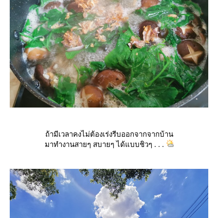
ถ้ามีเวลาคงไม่ต้องเร่งรีบออกจากจากบ้าน
มาทำงานสายๆ สบายๆ ได้แบบชิวๆ . . .