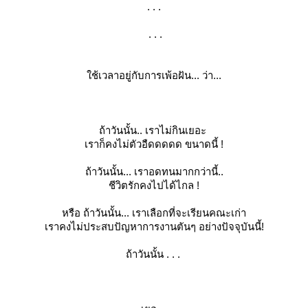
. . .
. . .
ช้เวลาอยู่กับการเพ้อฝัน... ว่า...
ถ้าวันนั้น.. เราไม่กินเยอะ
เราก็คงไม่ตัวอืดดดดด ขนาดนี้ !
ถ้าวันนั้น... เราอดทนมากกว่านี้..
ชีวิตรักคงไปได้ไกล !
หรือ ถ้าวันนั้น... เราเลือกที่จะเรียนคณะเก่า
เราคงไม่ประสบปัญหาการงานตันๆ อย่างปัจจุบันนี้!
ถ้าวันนั้น . . .