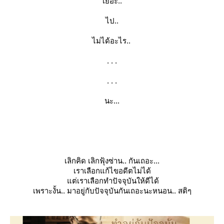
เยอะ..
ไป..
ไม่ได้อะไร..
. . .
. . .
นะ...
เลิกคิด เลิกฟุ้งซ่าน.. กันเถอะ...
เราเลือกแก้ไขอดีตไม่ได้
ต่เราเลือกทำปัจจุบันให้ดีได้
เพราะงั้น.. มาอยู่กับปัจจุบันกันเถอะนะหนอน.. สติๆ