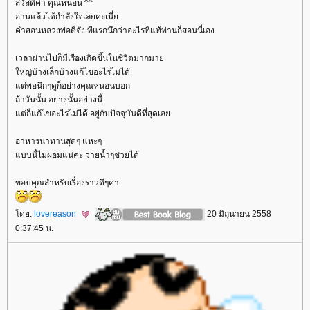
สวัสดีค่า คุณหนอน ^^
อ่านแล้วได้กำลังใจเลยค่ะเนี่
คำสอนหลวงพ่อดีจัง ทีแรกนึกว่าอะไรที่แท้ท่านก็สอนนี่เอง
เวลาผ่านไปก็มีเรื่องเกิดขึ้นในชีวิตมากมา
หญ่บ้างเล็กบ้างแก้ไขอะไรไม่ได้
ต่พอนึกๆดูก็อย่างคุณหนอนบอก
ถ้าวันนั้น อย่างนั้นอย่างนี้
ต่ก็แก้ไขอะไรไม่ได้ อยู่กับปัจจุบันดีที่สุดเล
อาหารน่าทานสุดๆ แหะๆ
บบนี้ไม่ผอมแน่ค่ะ ว่ายน้ำๆช่วยได้
ขอบคุณสำหรับเรื่องราวดีๆค่า
ดย:
lovereason
20 มิถุนายน 2558
0:37:45 น.