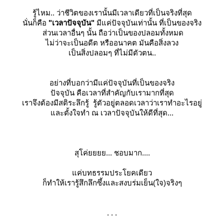
รู้ไหม.. ว่าชีวิตของเรานั้นมีเวลาเดียวที่เป็นจริงที่สุด
นั่นก็คือ
"เวลาปัจจุบัน"
มีแค่ปัจจุบันเท่านั้น ที่เป็นของจริง
ส่วนเวลาอื่นๆ นั้น
ถือว่าเป็นของปลอมทั้งหมด
ไม่ว่าจะเป็นอดีต หรืออนาคต มันคือสิ่งลวง
เป็นสิ่งปลอมๆ ที่ไม่มีตัวตน..
อย่างที่บอกว่ามีแค่ปัจจุบันที่เป็นของจริง
ปัจจุบัน คือเวลาที่สำคัญกับเรามากที่สุด
เราจึงต้องมีสติระลึกรู้ รู้ตัวอยู่ตลอดเวลาว่าเราทำอะไรอยู่
ละตั้งใจทำ ณ เวลาปัจจุบันให้ดีที่สุด...
สุโค่ยยยย... ชอบมาก....
ค่บทธรรมประโยคเดียว
ก็ทำให้เรารู้สึกลึกซึ้งและสงบร่มเย็น(ใจ)จริงๆ
. . .