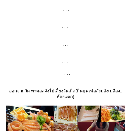
. . .
. . .
. . .
. . .
. . .
ออกจากวัด พามอลจังไปเลี้ยงวันเกิด(กินบุฟเฟ่อลังมลังเมลือง..
ท้องแตก)