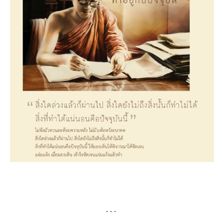
. . .