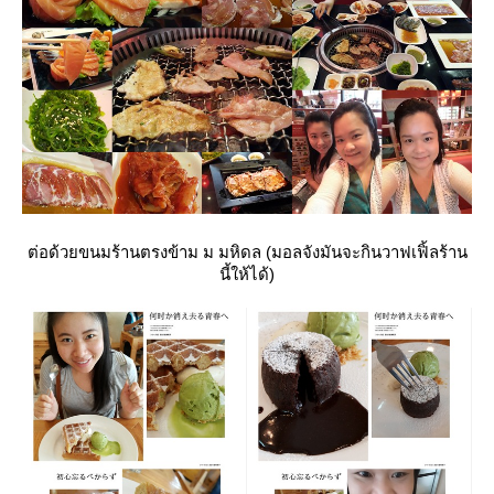
ต่อด้วยขนมร้านตรงข้าม ม มหิดล (มอลจังมันจะกินวาฟเฟิ้ลร้าน
นี้ให้ได้)