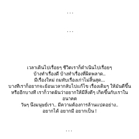
. . .
. . .
เวลาเดินไปเรื่อยๆ ชีวิตเราก็ดำเนินไปเรื่อยๆ
บ้างทำเรื่องดี บ้างทำเรื่องที่ผิดพลาด..
มีเรื่องใหม่ ถมทับเรื่องเก่าไม่สิ้นสุด...
บางทีเราก็อยากจะย้อนเวลากลับไปแก้ไข เรื่องเดิมๆ ให้มันดีขึ้น
หรืออีกบางที เราก็วาดฝันว่าอยากให้มีสิ่งดีๆ เกิดขึ้นกับเราใน
อนาคต
วันๆ นึงมนุษย์เรา.. มีความต้องการล้านแปดอย่าง..
อยากได้ อยากมี อยากเป็น !
. . .