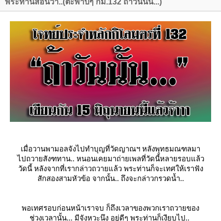
พระท่านสอนว่า..(ตะพาบๆ กม.132 ถ้าวันนั้น...)
เมื่อวานพามอลจังไปทำบุญที่วัดญาณฯ หลังพุทธมณฑลมา
ไปถวายสังฑทาน.. หนอนเคยมาถ่ายเพลที่วัดนี้หลายรอบแล้ว
วัดนี้ หลังจากที่เรากล่าวถวายแล้ว พระท่านก็จะเทศให้เราฟัง
สักสองสามหัวข้อ จากนั้น.. ถึงจะกล่าวกรวดน้ำ..
พอเทศรอบก่อนหน้าเราจบ ก็ถึงเวลาของพวกเราถวายของ
ช่วงเวลานั้น... มีจังหวะนึง อยู่ดีๆ พระท่านก็เงียบไป..