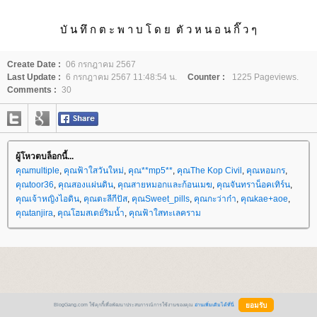
บั น ทึ ก ต ะ พ า บ โ ด ย ตั ว ห น อ น กิ๊ ว ๆ
Create Date :
06 กรกฎาคม 2567
Last Update :
6 กรกฎาคม 2567 11:48:54 น.
Counter :
1225 Pageviews.
Comments :
30
ผู้โหวตบล็อกนี้...
คุณmultiple
,
คุณฟ้าใสวันใหม่
,
คุณ**mp5**
,
คุณThe Kop Civil
,
คุณหอมกร
,
คุณtoor36
,
คุณสองแผ่นดิน
,
คุณสายหมอกและก้อนเมฆ
,
คุณจันทราน็อคเทิร์น
,
คุณเจ้าหญิงไอดิน
,
คุณตะลีกีปัส
,
คุณSweet_pills
,
คุณกะว่าก๋า
,
คุณkae+aoe
,
คุณtanjira
,
คุณโฮมสเตย์ริมน้ำ
,
คุณฟ้าใสทะเลคราม
BlogGang.com ใช้คุกกี้เพื่อพัฒนาประสบการณ์การใช้งานของคุณ
อ่านเพิ่มเติมได้ที่นี่