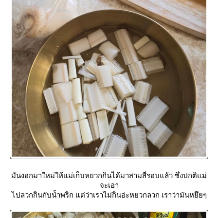
มันงอกมาใหม่ให้แม่เก็บหยวกกินได้มาสามสี่รอบแล้ว ซึ่งปกติแม่
จะเอา
ไปลวกกินกับน้ำพริก แต่ว่าเราไม่กินอ่ะหยวกลวก เราว่ามันหยึยๆ