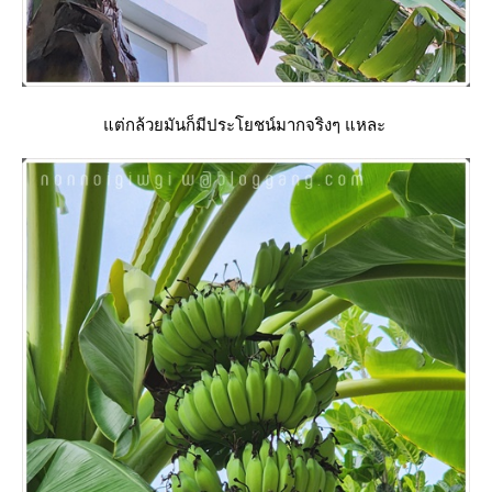
ต่กล้วยมันก็มีประโยชน์มากจริงๆ แหละ