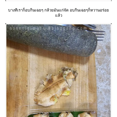
บางทีเราก็อบกินเฉยๆ กล้วยมันแก่จัด อบกินเฉยๆก็หวานอร่อ
ล้ว