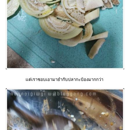
ต่เราชอบเอามายำกับปลากะป๋องมากกว่า