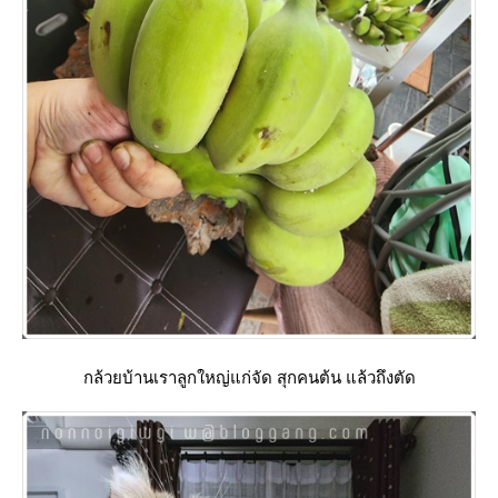
กล้วยบ้านเราลูกใหญ่แก่จัด สุกคนต้น แล้วถึงตัด