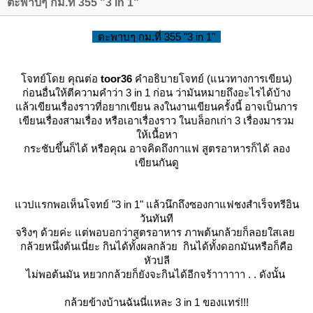
ตะพาบๆ กม.ที่ 355 "3 in 1"
ตะพาบๆ กม.ที่ 355
"3 in 1"
จทย์โดย คุณต่อ
toor36
คำอธิบายโจทย์ (แนวทางการเขียน)
ก่อนอื่นให้ตีความคำว่า 3 in 1 ก่อน ว่ามันหมายถึงอะไรได้บ้าง
ล้วเขียนเรื่องราวที่อยากเขียน ลงในงานเขียนครั้งนี้ อาจเป็นการ
เขียนเรื่องสามเรื่อง หรือเอาเรื่องราว ในบล็อกเก่า 3 เรื่องมารวม
ห้เนื้อหา
กระชับขึ้นก็ได้ หรือคุณ อาจคิดถึงกาแฟ สูตรอาหารก็ได้ ลอง
เขียนกันดู
วปแรกพอเห็นโจทย์ "3 in 1" แล้วนึกถึงซองกาแฟชงสำเร็จทรีอิน
วันทันที
จริงๆ ด้วยค่ะ แต่พอบอกว่าสูตรอาหาร ภาพต้นกล้วยก็ลอยใสเล
กล้วยหนึ่งต้นเนี่ยะ กินได้ทั้งผลกล้วย กินได้ทั้งดอกมันหรือก็คือ
หัวปลี
ไม่พอต้นมัน หยวกกล้วยก็ยังจะกินได้อีกจร้าาาาาา . . ดังนั้น
กล้วยข้างบ้านฉันนี่แหละ 3 in 1 ของแทร่!!!