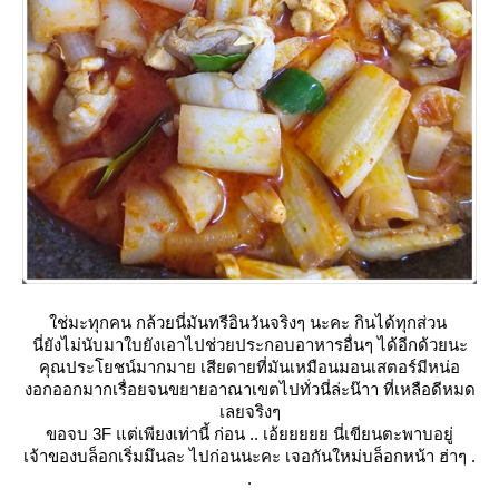
ช่มะทุกคน กล้วยนี่มันทรีอินวันจริงๆ นะคะ กินได้ทุกส่วน
นี่ยังไม่นับมาใบยังเอาไปช่วยประกอบอาหารอื่นๆ ได้อีกด้วยนะ
คุณประโยชน์มากมาย เสียดายที่มันเหมือนมอนเสตอร์มีหน่อ
งอกออกมากเรื่อยจนขยายอาณาเขตไปทั่วนี่ล่ะน๊าา ที่เหลือดีหมด
เลยจริงๆ
ขอจบ 3F แต่เพียงเท่านี้ ก่อน .. เอ้ยยยยย นี่เขียนตะพาบอยู่
เจ้าของบล็อกเริ่มมึนละ ไปก่อนนะคะ เจอกันใหม่บล็อกหน้า ฮ่าๆ .
.