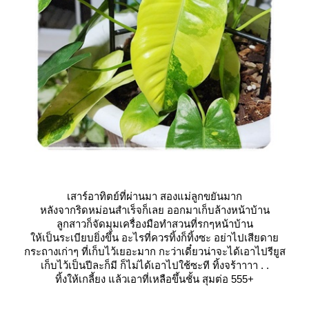
เสาร์อาทิตย์ที่ผ่านมา สองแม่ลูกขยันมาก
หลังจากริดหม่อนสำเร็จก็เลย ออกมาเก็บล้างหน้าบ้าน
ลูกสาวก็จัดมุมเครื่องมือทำสวนที่รกๆหน้าบ้าน
ห้เป็นระเบียบยิ่งขึ้น อะไรที่ควรทิ้งก็ทิ้งซะ อย่าไปเสียดา
กระถางเก่าๆ ที่เก็บไว้เยอะมาก กะว่าเดี๋ยวน่าจะได้เอาไปรียูส
เก็บไว้เป็นปีละก็มี ก็ไม่ได้เอาไปใช้ซะที ทิ้งจร้าาาา . .
ทิ้งให้เกลี้ยง แล้วเอาที่เหลือขึ้นชั้น สุมต่อ 555+