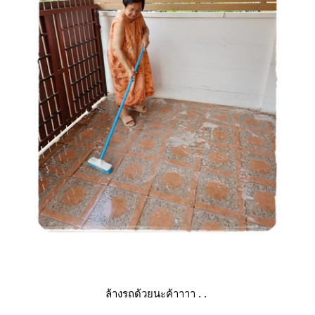
ล้างรถด้วยนะค้าาาา . .