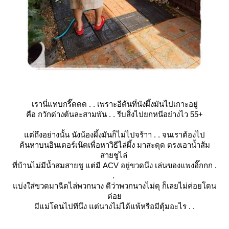
เรานี่แทบกริ๊ดดด . . เพราะอีต้นที่นังผึ้งมันไปเกาะอยู่
คือ กวักด่างต้นละสามพัน . . รีบสิ่งไปยกหนีอย่างไว 55+
ต่ถึงอย่างนั้น นังน้องผึ้งมันก็ไม่ไปจร้าา . . จนเราต้องไป
ค้นหาบนอินเตอร์เน๊ตเพื่อหาวิธีไล่ผึ้ง มาสะดุด ตรงเอาน้ำส้ม
สายชูไล่
ที่บ้านไม่มีน้ำสมสายชู แต่มี ACV อยู่ขวดนึง เล่นของแพงอิ๊กกก .
.
บ่งใส่ขวดมาฉีดไล่พวกนาง ดีว่าพวกนางไม่ดุ ก็เลยไม่ค่อยโดน
ต่อ
มีแม่โดนไปทีนึง แต่นางไม่ได้แพ้หรือมีตุ้มอะไร . .