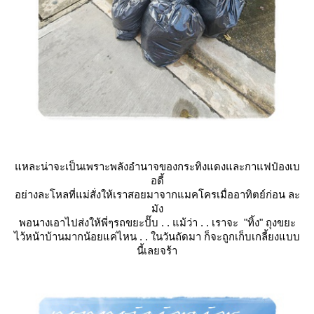
หละน่าจะเป็นเพราะพลังอำนาจของกระทิงแดงและกาแฟป๋องเบ
อดี้
อย่างละโหลที่แม่สั่งให้เราสอยมาจากแมคโครเมื่ออาทิตย์ก่อน ละ
มัง
พอนางเอาไปส่งให้พี่ๆรถขยะปั๊บ . . แม้ว่า . . เราจะ
"ทิ้ง"
ถุงขยะ
ไว้หน้าบ้านมากน้อยแค่ไหน . . ในวันถัดมา ก็จะถูกเก็บเกลี้ยงแบบ
นี้เลยจร้า