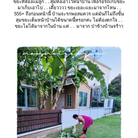
ขยะที่สองแม่ลูก . . สุมทิ้งเอาไว้หน้าบ้าน เพื่อรอรถเก็บขยะ
มาเก็บเอาไป . . เดี๋ยวววว ขยะเยอะแยะมาจากไหน . .
555+ ถึงก่อนหน้านี้ บ้านจะรกพอสมควร แต่มันก็ไม่ถึงขั้น
สุมขยะเต็มหน้าบ้านได้ขนาดนี้หรอกค่ะ ไม่ต้องตกใจ . .
ขยะไม่ได้มาจากในบ้าน แต่ . . มาจาก ป่าข้างบ้านจร้าา