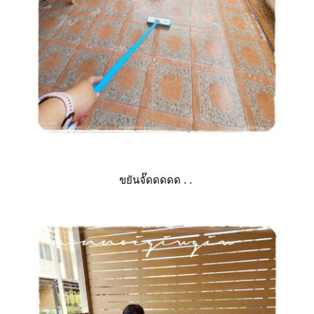
ขยันจั๊ดดดดด . .