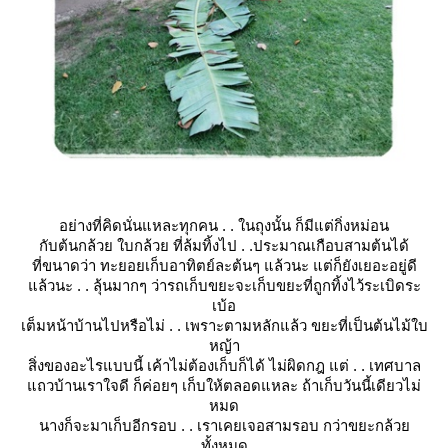
อย่างที่คิดนั่นแหละทุกคน . . ในถุงนั้น ก็มีแต่กิ่งหม่อน
กับต้นกล้วย ใบกล้วย ที่ล้มทิ้งไป . .ประมาณเกือบสามต้นได้
ที่ขนาดว่า ทะยอยเก็บอาทิตย์ละต้นๆ แล้วนะ แต่ก็ยังเยอะอยู่ดี
ล้วนะ . . ลุ้นมากๆ ว่ารถเก็บขยะจะเก็บขยะที่ถูกทิ้งไว้ระเบิดระ
เบ้อ
เต็มหน้าบ้านไปหรือไม่ . . เพราะตามหลักแล้ว ขยะที่เป็นต้นไม้ใบ
หญ้า
สิ่งของอะไรแบบนี้ เค้าไม่ต้องเก็บก็ได้ ไม่ผิดกฎ แต่ . . เทศบาล
ถวบ้านเราใจดี ก็ค่อยๆ เก็บให้ตลอดแหละ ถ้าเก็บวันนี้เดียวไม่
หมด
นางก็จะมาเก็บอีกรอบ . . เราเคยเจอสามรอบ กว่าขยะกล้ว
ทั้งหมด