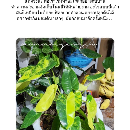
ต่จริงนะ พอเราเริ่มทำอะไรสักอย่างกับบ้าน
ทำความสะอาดจัดเก็บโน่นนี่ให้มันสวยงาม อะไรแบบนี้แล้ว
มันก็เหมือนไฟติดอ่ะ ฟิลอยากทำสวน อยากปลูกต้นไม้
อยากชำกิ่ง ผสมดิน บลาๆ มันก็กลับมาอีกครั้งหนึ่ง . .