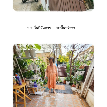
จากนั้นก็จัดการ . . ขัดพื้นจร้าาา . .