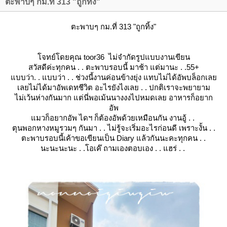
ตะพาบๆ กม.ที่ 313 "ถูกทิ้ง"
ตะพาบๆ กม.ที่ 313
"ถูกทิ้ง"
จทย์โดยคุณ toor36 ไม่จำกัดรูปแบบงานเขียน
สวัสดีค่ะทุกคน . . ตะพาบรอบนี้ มาช้า แต่มานะ . .55+
บบว่า. . แบบว่า . . ช่วงนี้งานค่อนข้างยุ่ง แทบไม่ได้อัพบล็อกเล
เลยไม่ได้มาอัพเดทชีวิต อะไรยังไงเลย . . ปกติเราจะพยายาม
ไม่เว้นห่างกันมาก แต่นี่พอเม้นนางงงไปหมดเลย อาหารก็อยาก
อัพ
มวก็อยากอัพ ไดฯ ก็ต้องอัพด้วยเหมือนกัน งานอู้ . .
ตุนพอกหางหมูรวมๆ กันมา . . ไม่รู้จะเริ่มอะไรก่อนดี เพราะงั้น . .
ตะพาบรอบนี้เค้าขอเขียนเป็น Diary แล้วกันนะคะทุกคน . .
นะนะนะนะ . .โอเค๊ ถามเองตอบเอง . . แฮร่ . .