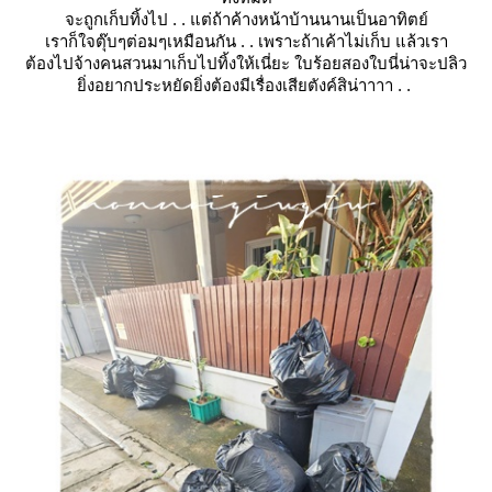
จะถูกเก็บทิ้งไป . . แต่ถ้าค้างหน้าบ้านนานเป็นอาทิตย์
เราก็ใจตุ๊บๆต่อมๆเหมือนกัน . . เพราะถ้าเค้าไม่เก็บ แล้วเรา
ต้องไปจ้างคนสวนมาเก็บไปทิ้งให้เนี่ยะ ใบร้อยสองใบนี่น่าจะปลิว
ิ่งอยากประหยัดยิ่งต้องมีเรื่องเสียตังค์สิน่าาาา . .