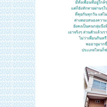
มีทั้งเพื่อนที่อยู่ใก
ต่ก็ยังทักทายผ่านๆใน 
ที่คุยกันทุกวัน แต่ไ
ต่างตอบสนองความต
ังคงเป็นคนกลุ่มนึงที
เอาจริงๆ ส่วนตัวแล้วเ
ไม่ว่าเพื่อนกินหร
พออายุมากขึ้
ประเภทไหนก็ช่าง