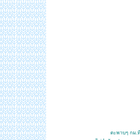
ตะพาบๆ กม.ที