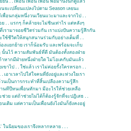
น . . เพื่อน เพื่อน เพื่อน พอมานั่งนึกดูแล้ว
ือนจะเปลี่ยนแปลงไปตาม Season เลยนะ
ีเพื่อนกลุ่มหนึ่งวนเวียนแวะมาและจากไป . .
่อย . . แรกๆ ก็คล้ายจะไม่ชินเท่าไร แต่หลังๆ
ี่เรามาจอยชีวิตร่วมกัน เราแบ่งปันความรู้สึกกัน
ใช้ชีวิตให้สนุกสนานร่วมกับอย่างเต็มที่ . .
ี่ต้องแยกย้าย เราก็น้อมรับ และพร้อมจะเก็บ
ั้นไว้ ความสัมพันธ์ที่ดี มันต้องทั้งสองฝ่า
ถ้าหากมีฝ่ายหนึ่งฝ่ายใด ไม่โอเคกับมันแล้ว
ขาไป . . ใช่แล้ว เราไม่ค่อยรั้งใครหรอก . .
า . . เอาเวลาไปใส่ใจคนที่ยังอยู่และห่วงใยเรา
ๆ ล้วนเป็นการกระทำที่สิ้นเปลืองความรู้สึก
 . นานทีปีหนเพื่อนทักมา มีอะไรให้ช่วยเหลือ
ะช่วย แต่ถ้าช่วยไม่ได้ก็ต้องรู้จักที่จะปฎิเสธ . .
นเดิม แต่ความเป็นเพื่อนยังไงมันก็ยังคงอยู่
'
นนิยมของเราจึงหลากหลาย . . .