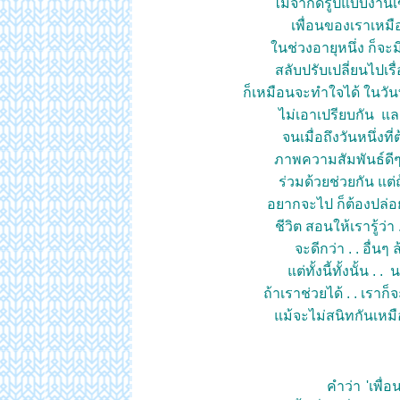
ไม่จำกัดรูปแบบงานเขีย
เพื่อนของเราเหม
นช่วงอายุหนึ่ง ก็จะม
สลับปรับเปลี่ยนไปเรื
ก็เหมือนจะทำใจได้ ในวันท
ไม่เอาเปรียบกัน และ
จนเมื่อถึงวันหนึ่งท
ภาพความสัมพันธ์ดีๆ น
ร่วมด้วยช่วยกัน แต่
อยากจะไป ก็ต้องปล่อยเ
ชีวิต สอนให้เรารู้ว่
จะดีกว่า . . อื่น
ต่ทั้งนี้ทั้งนั้น .
ถ้าเราช่วยได้ . . เราก็จ
ม้จะไม่สนิทกันเหมือ
คำว่า
'เพื่อน