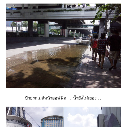
ป้ายรถเมล์หน้าออฟฟิต . . น้ำยังไม่เยอะ . .