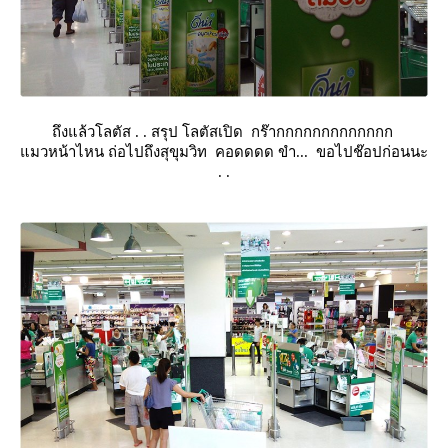
ถึงแล้วโลตัส . . สรุป โลตัสเปิด กร๊ากกกกกกกกกกกกก
มวหน้าไหน ถ่อไปถึงสุขุมวิท คอดดดด ขำ... ขอไปช๊อปก่อนนะ
. .