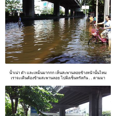
น้ำเน่า ดำ และเหม็นมากกก เห็นสะพานลอยข้างหน้านั้นไหม
เราจะเดินต้องข้ามสะพานลอย ไปฝั่งเซ็นทรัลกัน . . ตามมา