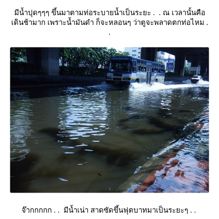
มีน้ำปุดๆๆๆ ขึ้นมาตามท่อระบายน้ำเป็นระยะ . . ณ เวลานั้นคือ
เดินช้ามาก เพราะน้ำมันดำ ก็จะหลอนๆ ว่าตูจะพลาดตกท่อไหม .
.
จ๊ากกกกก . . มีน้ำเน่า สาดซัดขึ้นฟุตบาทมาเป็นระยะๆ . .