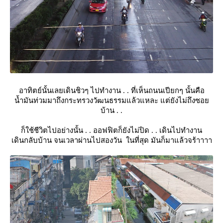
อาทิตย์นั้นเลยเดินชิวๆ ไปทำงาน . . ที่เห็นถนนเปียกๆ นั้นคือ
น้ำมันท่วมมาถึงกระทรวงวัฒนธรรมแล้วแหละ แต่ยังไม่ถึงซอ
บ้าน . .
ก็ใช้ชีวิตไปอย่างนั้น . . ออฟฟิตก็ยังไม่ปิด . . เดินไปทำงาน
เดินกลับบ้าน จนเวลาผ่านไปสองวัน ในที่สุด มันก็มาแล้วจร้าาาา