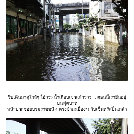
รีบเดินมาดูใกล้ๆ โอ้ววว น้ำเกือบเข่าแล้วววว . . ตอนนี้เรายืนอยู่
บนฟุตบาท
หน้าปากซอยบรมราชชนี 4 ตรงข้าม(เยื้องๆ) กับเซ็นทรัลปิ่นเกล้า