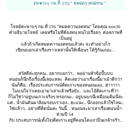
จทย์ตะพาบๆ กม.ที่ 256 "หมดความอดทน" โดยคุณ toor36
คำอธิบายโจทย์ เคยหรือไม่ที่ต้องทน ทนไปเรื่อยๆ ต่อสภาพที่
เป็นอยู่
ล้วถ้าเกิดหมดความอดทนแล้วล่ะ จะทำอย่างไร
เขียนบอกเล่าเรื่องราวเหล่านั้นให้เพื่อนๆ ได้รู้กันเถอะ. .
สวัสดีค่ะทุกคน.. อยากบอกว่า.. พออ่านหัวข้อปั๊บบบ
หนอนก็นึกถึงเรื่องนี้เลยแหละ คิดเลยว่าเอาเรื่องนี้มาเม้าดีกว่า
นั่นก็คือ.. เรื่องประสบการณ์ติดเกาะของหนอนเอง.. ฮ่าาาาา
ไม่แน่ใจว่าเคยเอามาเล่าแล้วหรือยัง.. และไอ้ติดเกาะที่ว่า
ก็ไม่ใช่ว่าอยู่บนเกาะจริงๆ หรอกนะ.. อยู่บนบกนี่เหมือนเดิมนี่ล่ะ
ต่.. น้ำมันดันมาล้อมรอบเราเอง.. ฮะแนะ.. นึกออกแล้วใช่ไหม..
ช่แล้วว.. อย่างที่คิดนั่นล่ะ วันนี้. . หนอนจะมาเล่าเรื่องตอนน้ำ
ท่วมปี 54
กับ ประสบการณ์(ตั้งใจ)ติดเกาะอยู่ที่คอนโดแถวปิ่นเกล้าจร้า..