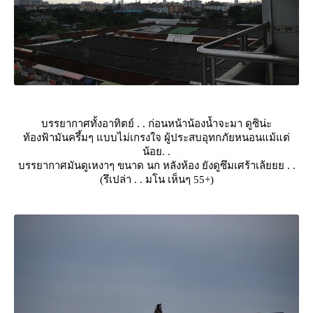
บรรยากาศทั้งอาทิตย์ . . ก่อนหน้าน้องน้ำจะมา ดูซิน่ะ
ท้องฟ้ามันครึ้มๆ แบบไม่เกรงใจ ผู้ประสบอุทกภัยหนอนแม้แต่
น้อย. .
บรรยากาศมันดูเหงาๆ ขนาด นก หลังห้อง ยังดูซึมเศร้าเล้ยยย . .
(รึเปล่า . . มโน เห็นๆ 55+)