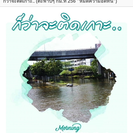
ก็ว่าจะติดเกาะ.. (ตะพาบๆ กม.ที่ 256 "หมดความอดทน")