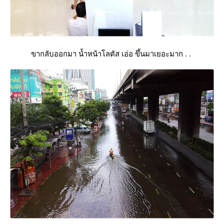
ขากลับออกมา น้ำหน้าโลตัส เอ่อ ขึ้นมาเยอะมาก . .