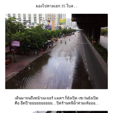
มองไปทางแยก 35 โบล . .
เดินมาจนถึงหน้าเมเจอร์ แมคฯ ก็ยังเปิด เซเว่นยังเปิด
คือ อึดป๊ายยยยยยยยยย. . ปิดร้านหนีน้ำท่วมเท้อออ. .