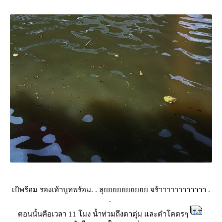
เป้พร้อม รองเท้าบูทพร้อม. . ลุยยยยยยยยยย จร้าาาาาาาาาาาา .
.
ตอนนั้นคือเวลา 11 โมง น้ำท่วมถึงตาตุ่ม และดำโคตรๆ