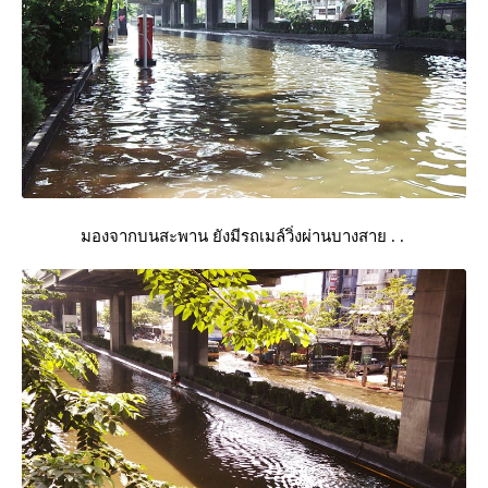
มองจากบนสะพาน ยังมีรถเมล์วิ่งผ่านบางสาย . .