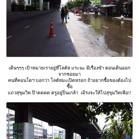
เดินๆๆๆ เป้าหมายเราอยู่ที่โลตัส แระนะ มีเรื่องขำ ตอนเดินออก
จากซอยมา
คนที่คอนโดฯ บอกว่า โลตัสมะเปิดหรอก ถ้าอยากซื้อของต้องไป
ซื้อ
ถวสุขุมวิท ป๊าดดดด ตรูอยู่ปิ่นเกล้า เมิรงจะให้ไปสุขุมวิทเพือ!!