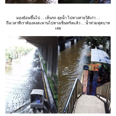
มองย้อนขึ้นไป . . เห็นรถ ลุยน้ำ ไปทางสายใต้เก่า . .
ถึงเวลาที่เราต้องลงสะพานไปทางเซ็นทรัลแล้ว . . น้ำท่วมฟุตบาท
เล