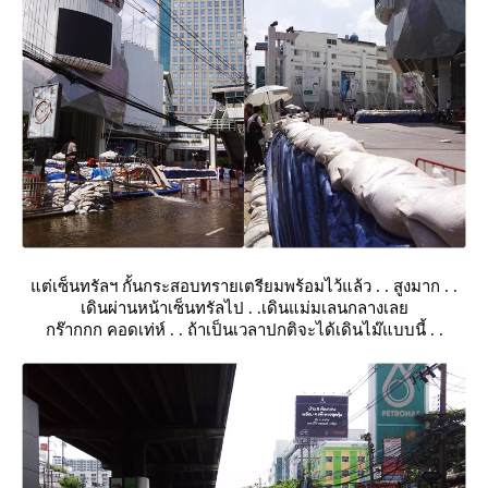
ต่เซ็นทรัลฯ กั้นกระสอบทรายเตรียมพร้อมไว้แล้ว . . สูงมาก . .
เดินผ่านหน้าเซ็นทรัลไป . .เดินแม่มเลนกลางเล
กร๊ากกก คอดเท่ห์ . . ถ้าเป็นเวลาปกติจะได้เดินไม๊แบบนี้ . .