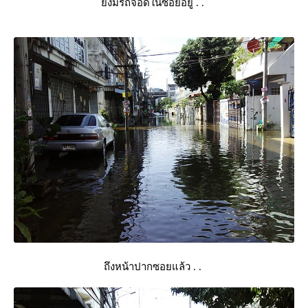
ังมีรถจอดในซอยอยู่ . .
ถึงหน้าปากซอยแล้ว . .