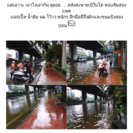
ต่เอาวะ เอาไงเอากัน ลุยยย . . .หลังสะพายเป้ใบโต หอบส้มสอง
พค
อปเปิ้ล น้ำส้ม นม โว้วว หนักๆ อีกมือมีถึงผักและขนมปังสอง
ปอน