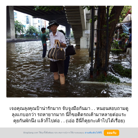
เจอคุณลุงคุณป้าน่ารักมาก จับจูงมือกันมา . . หนอนสอบถามดู
ลุงแกบอกว่า รถหายากมาก นี่ก็ขอติดรถเค้ามาหลายต่อแระ
คุยกันพักนึง แล้วก็ไปต่อ . . (เอ่อ อีนี่ก็คุยกะเค้าไปได้เรื่อย)
BlogGang.com ใช้คุกกี้เพื่อพัฒนาประสบการณ์การใช้งานของคุณ
อ่านเพิ่มเติมได้ที่นี่