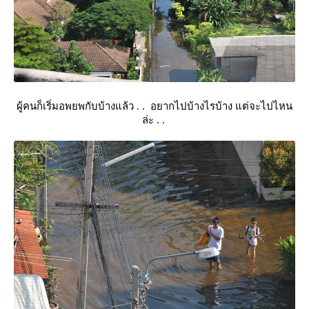
ผู้คนก็เริ่มอพยพกับบ้างแล้ว . . อยากไปบ้างไรบ้าง แต่จะไปไหน
ล่ะ . .