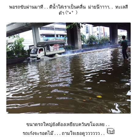
พอรถขับผ่านมาที . . ตีน้ำใส่เราเป็นคลื่น ม่ายน๊าาาา. . ทะเลสี
ดำ
ขนาดรถใหญ่ยังต้องเหยียบควันขโมงเลย . .
รถเก๋งจะรอดไม๊ . . . ถามใจเธอดูวววววว . .