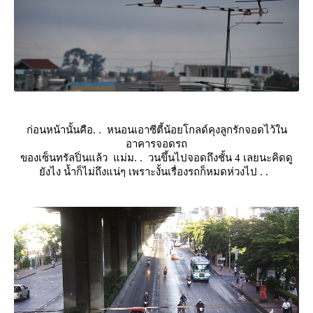
ก่อนหน้านั้นคือ. . หนอนเอาซีตี้น้อยโกลด์คุงลูกรักจอดไว้ใน
อาคารจอดรถ
ของเซ็นทรัลปิ่นแล้ว แม่ม. . วนขึ้นไปจอดถึงชั้น 4 เลยนะคิดดู
ังไง น้ำก็ไม่ถึงแน่ๆ เพราะงั้นเรื่องรถก็หมดห่วงไป . .