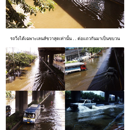
รถวิ่งได้เฉพาะเลนส์ขวาสุดเท่านั้น . . ต่อแถวกันมาเป็นขบวน