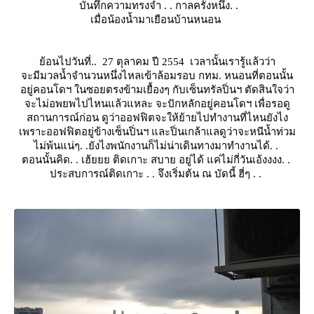
บันทึกความทรงจำ . . กาลครั้งหนึ่ง. .
เมื่อน้องน้ำมาเยือนบ้านหนอน
้อนไปวันที่..
27 ตุลาคม ปี 2554
เวลานั้นเรารู้แล้วว่า
จะมีมวลน้ำจำนวนหนึ่งไหลเข้าล้อมรอบ กทม. หนอนที่ตอนนั้น
อยู่คอนโดฯ ในซอยตรงข้ามเยื้องๆ กับเซ็นทรัลปิ่นฯ ตัดสินใจว่า
จะไม่อพยพไปไหนแล้วแหละ จะปักหลักอยู่คอนโดฯ เพื่อรอดู
สถานการณ์ก่อน ดูว่าออฟฟิตจะให้ย้ายไปทำงานที่ไหนยังไง
เพราะออฟฟิตอยู่ข้างเซ็นปิ่นฯ และปิ่นเกล้าแลดูว่าจะหนีน้ำท่วม
ไม่พ้นแน่ๆ. .ยังไงพนักงานก็ไม่น่าเดินทางมาทำงานได้. .
ตอนนั้นคิด. . เฮ้ยยย ติดเกาะ สบาย อยู่ได้ แค่ไม่กี่วันเอ้งงงง. .
ประสบการณ์ติดเกาะ . . จึงเริ่มต้น ณ บัดนี้ ฮี่ๆ . .