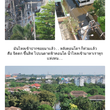
มันไหลเข้าปากซอยมาแล้ว . . หลังคอนโดฯ ก็ท่วมแล้ว
คือ จิตตก ขึ้นลิฟ ไปบนดาดฟ้าคอนโด น้ำไหลเข้ามาหาเราทุก
ห่งหน . .