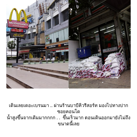
เดินเลยเดอะเบรนมา .. ผ่านร้านบาบีคิวรีสอร์ท มองไปทางปาก
ซอยคอนโด
น้ำสูงขึ้นจากเดิมมากกกก . . ขึ้นเร็วมาก ตอนเดินออกมายังไม่ถึง
ขนาดนี้เล