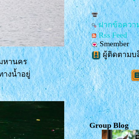
ฝากข้อความ
Rss Feed
Smember
ผู้ติดตามบล
ทพมหานคร
างน้ำอยู่
Group Blog