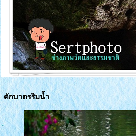
ตักบาตรริมน้ำ