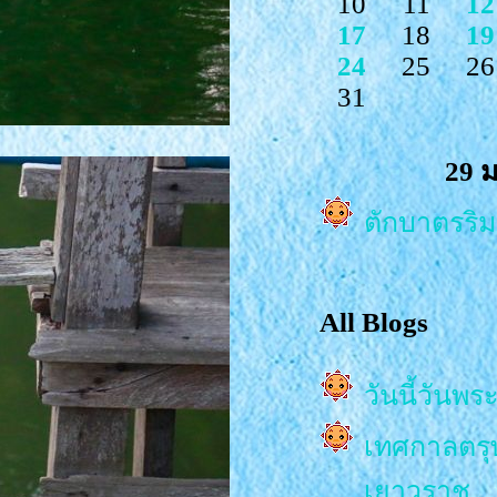
10
11
12
17
18
19
24
25
26
31
29 
ตักบาตรริม
All Blogs
วันนี้วันพร
เทศกาลตรุษจ
เยาวราช