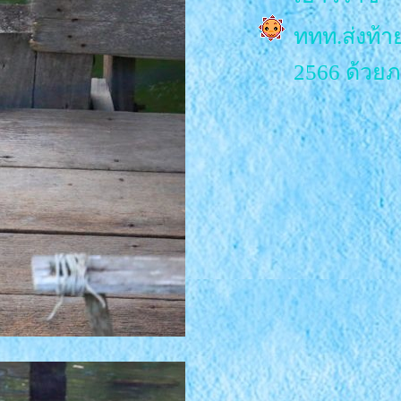
ททท.ส่งท้าย
2566 ด้วยภา
ศรัทธา
215 ปี วัด
สมโภชอย่าง
วัดภุมรินท
กิจกรรม เที
ททท.จัดพลุ
PHRAYA ปร
จบลงอย่าง