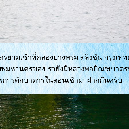
าตรยามเช้าที่คลองบางพรม ตลิ่งชัน กรุงเ
กรุงเทพมหานครของเรายังมีหลวงพ่อบิณฑบาตรท
าพการตักบาตารในตอนเช้ามาฝากกันครับ