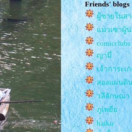
Friends' blogs
ททท. จัดแ
ผู้ชายในส
PHRAYA "(ว
วันฝนตก)
มวเซาผู้น
เริ่มแล้วเ
comicclubs
ปี Nasatta L
ญามี่
Illuminatio
เจ้าการะเ
ประเพณีทำ
สองแผ่นดิ
ปด
วลีลักษณา
Hidden Te
ภูเพยี
ท่อง ‘วัดลั
haiku
คืนแรกที่ง