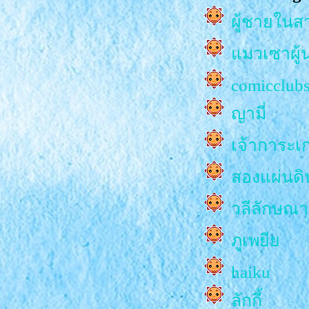
ผู้ชายใน
PHRAYA "(
วันฝนตก)
มวเซาผู้
เริ่มแล้ว
comicclub
ปี Nasatta 
ญามี่
Illuminati
เจ้าการะเ
ประเพณีท
สองแผ่นดิ
ปด
วลีลักษณา
Hidden Te
ภูเพยี
ท่อง ‘วัดลั
haiku
คืนแรกที่
ลักกี้
VIJIT Cha