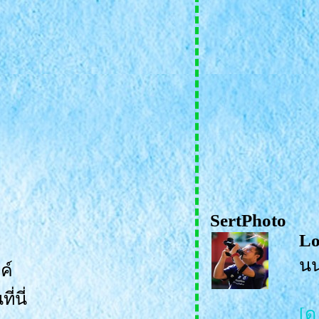
SertPhoto
Lo
นน
ค์
่นี่
[ด