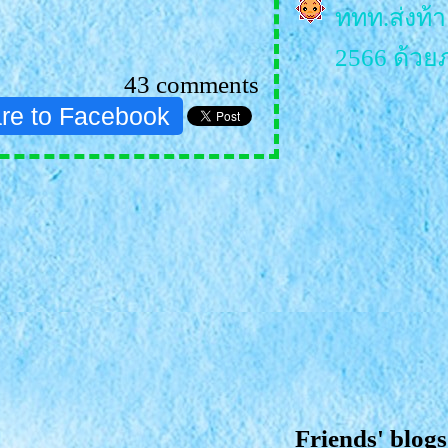
ททท.ส่งท้า
2566 ด้วยภ
43 comments
ศรัทธา
re to Facebook
215 ปี วั
สมโภชอย่า
วัดภุมรินท
กิจกรรม เที
ททท.จัดพล
PHRAYA ป
จบลงอย่า
Friends' blogs
ททท. จัดแ