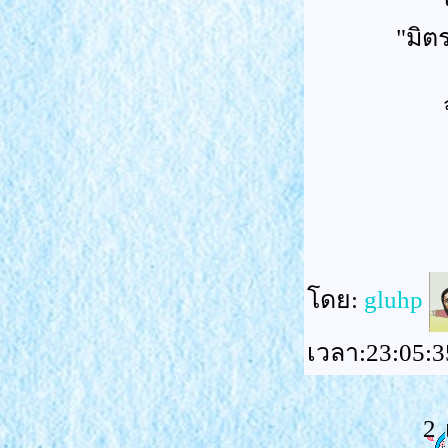
"มิต
ดย:
gluhp
เวลา:23:05:3
2