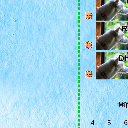
พฤ
4
5
6