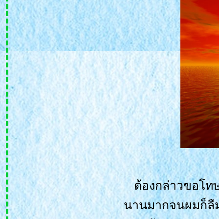
ต้องกล่าวขอโทษ
นานมากจนผมก็ลืมไป