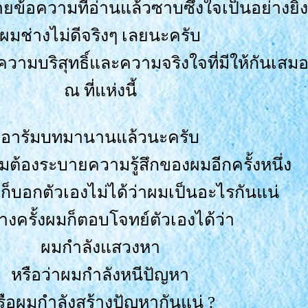
ยข้อความที่อ่านแล้วซาบซึ้งใจเป็นอย่างยิ่ง
ผมช่างไม่ดีจริงๆ เลยนะครับ
ความบริสุทธิ์และความจริงใจที่มีให้กันเสม
ณ ที่แห่งนี้
อารัมบทมานานแล้วนะครับ
ผมต้องระบายความรู้สึกของผมอีกครั้งหนึ่ง
ก็บอกตัวเองไม่ได้ว่าผมเป็นอะไรกันแน่
งครั้งผมก็ตอบโจทย์ตัวเองได้ว่า
ผมกำลังแสวงหา
หรือว่าผมกำลังหนีปัญหา
รือผมกำลังสร้างปัญหากันแน่ ?