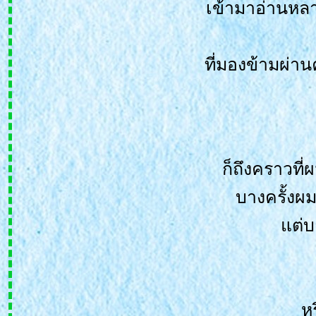
เข้ามาอ่านหลา
ที่มองข้ามผ่าน
ก็ถึงคราวที่
บางครั้งผม
ต่บา
ห