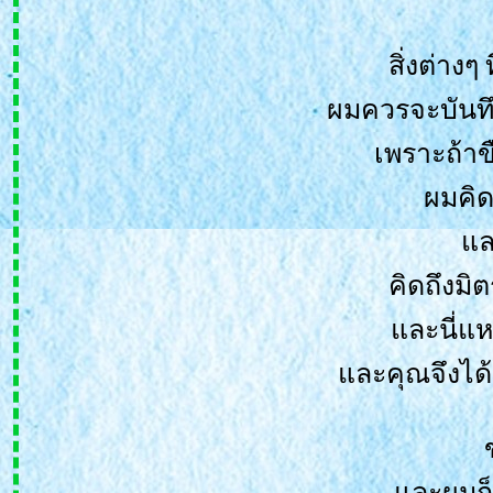
สิ่งต่างๆ
ผมควรจะบันทึ
เพราะถ้าข
ผมคิด
ละ
คิดถึงมิ
ละนี่แหล
ละคุณจึงได้
ละผมก็โ