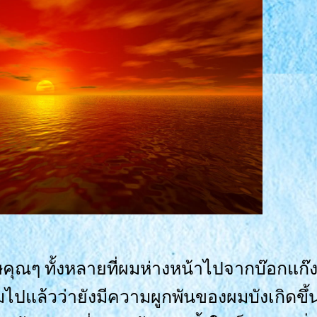
คุณๆ ทั้งหลายที่ผมห่างหน้าไปจากบ๊อกแก๊ง
แล้วว่ายังมีความผูกพันของผมบังเกิดขึ้นที