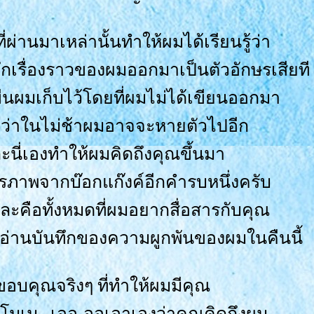
 ที่ผ่านมาเหล่านั้นทำให้ผมได้เรียนรู้ว่า
กเรื่องราวของผมออกมาเป็นตัวอักษรเสียที
ืนผมเก็บไว้โดยที่ผมไม่ได้เขียนออกมา
ว่าในไม่ช้าผมอาจจะหายตัวไปอีก
นี่เองทำให้ผมคิดถึงคุณขึ้นมา
ตรภาพจากบ๊อกแก๊งค์อีกคำรบหนึ่งครับ
ะคือทั้งหมดที่ผมอยากสื่อสารกับคุณ
อ่านบันทึกของความผูกพันของผมในคืนนี้
ขอบคุณจริงๆ ที่ทำให้ผมมีคุณ
มเม...เออ-ออเอาเองว่าคุณคิดถึงผม