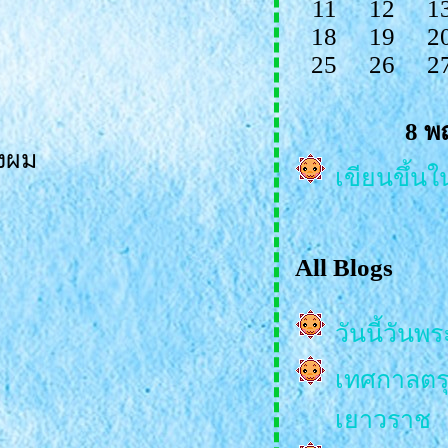
11
12
1
18
19
2
25
26
2
8 พ
างผม
เขียนขึ้นใ
All Blogs
วันนี้วันพ
เทศกาลตรุษ
เยาวราช