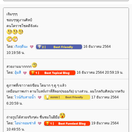
เจิมๆๆๆ
ชอบๆๆดูงานศิลป์
คนโคราชโชคดีจังค่ะ
ดย:
เริงฤดีนะ
16 ธันวาคม 2564
10:19:58 น.
สวยงามมากกกก
ดย:
อุ้มสี
16 ธันวาคม 2564 20:59:19 น.
ดูภาพที่เขาวาด/เขียน โตมาก ๆ ดู ๆ แล้ว
เหมือนภาพเก่า ตามโบสถ์เก่าที่สีลอก(ขออภัย) บางส่วน.. ผมไกลกับศิลปมากครับ
ดย:
ไวน์กับสายน้ำ
17 ธันวาคม 2564
6:20:59 น.
ถ่ายรูปได้สวยจริงๆค่ะ ชื่นชมในฝีมือ
ดย:
อน่าจอมซ่าส์
19 ธันวาคม 2564
10:49:55 น.