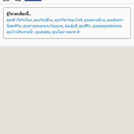
ผู้โหวตบล็อกนี้...
คุณฟ้าใสวันใหม่
,
คุณเริงฤดีนะ
,
คุณThe Kop Civil
,
คุณทนายอ้วน
,
คุณจันทรา
น็อคเทิร์น
,
คุณสายหมอกและก้อนเมฆ
,
คุณอุ้มสี
,
คุณชีริว
,
คุณnewyorknurse
,
คุณไวน์กับสายน้ำ
,
คุณhaiku
,
คุณโอน่าจอมซ่าส์