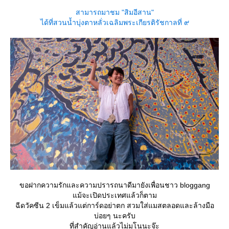
สามารถมาชม "สิมอีสาน"
ได้ที่สวนน้ำบุ่งตาหลั่วเฉลิมพระเกียรติรัชกาลที่ ๙
ขอฝากความรักและความปรารถนาดีมายังเพื่อนชาว bloggang
ม้จะเปิดประเทศแล้วก็ตาม
ฉีดวัคซีน 2 เข็มแล้วแต่การ์ดอย่าตก สวมใส่แมสตลอดและล้างมือ
บ่อยๆ นะครับ
ที่สำคัญอ่านแล้วไม่มโนนะจ๊ะ