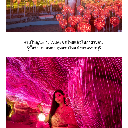
งานใหญ่นะ.วิ. ไปแต่งชุดไทยแล้วไปถ่ายรูปกัน
รู้มั๊ยว่า ณ สัทธา อุทยานไทย จังหวัดราชบุรี