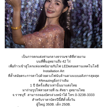
เป็นการตกแต่งท่ามกลางธรรมชาติที่สวยงาม
บนที่พื้นอุทยานถึง 42 ไร่
เพื่อก้าวเข้าสู่โลกแห่งเทพนิยายกับไฟ LEDผสมผสานเทคโนโลยี
Installation Art
ที่ล้ำสมัยตระการตาไปด้วยดวงไฟนับล้านดวงแบบอลังการสุดสุด
#Amazingยิ่งกว่าเดิม
1 ปี มีครั้งเดียวเท่านั้นมาแต่งไท
มาถ่ายรูปไฟสวยสวยที่ ณ สัทธา อุทยานไท
จ.ราชบุรี สามารถจองบัตรล่วงหน้าได้ โทร.0-3238-3333
สำหรับราคาบัตรปีนี้ตีตั๋วทั้งวัน
ผู้ใหญ่ 350B. เด็ก 250B.