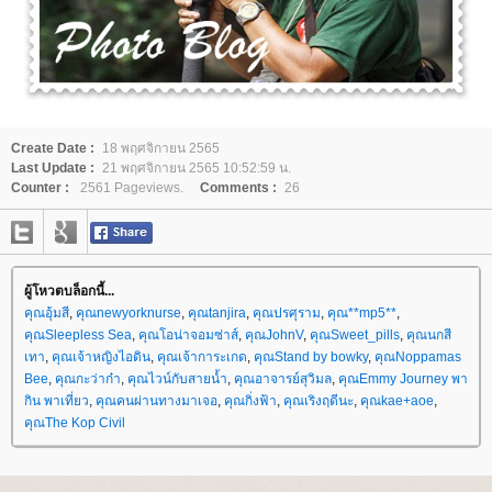
Create Date :
18 พฤศจิกายน 2565
Last Update :
21 พฤศจิกายน 2565 10:52:59 น.
Counter :
2561 Pageviews.
Comments :
26
ผู้โหวตบล็อกนี้...
คุณอุ้มสี
,
คุณnewyorknurse
,
คุณtanjira
,
คุณปรศุราม
,
คุณ**mp5**
,
คุณSleepless Sea
,
คุณโอน่าจอมซ่าส์
,
คุณJohnV
,
คุณSweet_pills
,
คุณนกสี
เทา
,
คุณเจ้าหญิงไอดิน
,
คุณเจ้าการะเกด
,
คุณStand by bowky
,
คุณNoppamas
Bee
,
คุณกะว่าก๋า
,
คุณไวน์กับสายน้ำ
,
คุณอาจารย์สุวิมล
,
คุณEmmy Journey พา
กิน พาเที่ยว
,
คุณคนผ่านทางมาเจอ
,
คุณกิ่งฟ้า
,
คุณเริงฤดีนะ
,
คุณkae+aoe
,
คุณThe Kop Civil