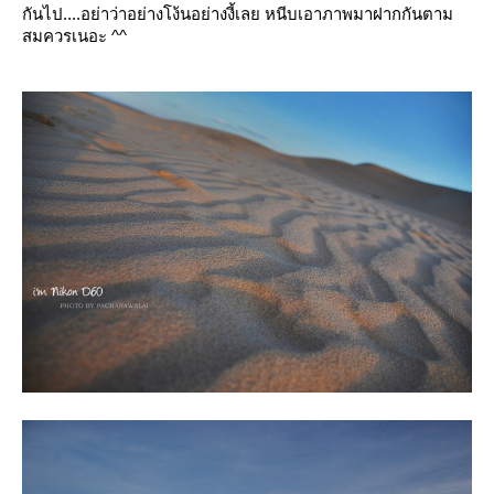
กันไป....อย่าว่าอย่างโง้นอย่างงี้เลย หนีบเอาภาพมาฝากกันตาม
สมควรเนอะ ^^