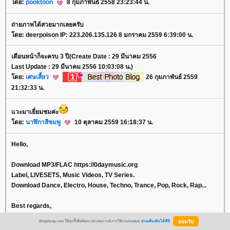
ดย:
pooktoon
8 กุมภาพันธ์ 2558 23:23:44 น.
ถ่ายภาพได้สวยมากเลยครับ
ดย: deerpoison IP: 223.206.135.126 8 มกราคม 2559 6:39:00 น.
เดือนหน้าก็จะครบ 3 ปี(Create Date : 29 มีนาคม 2556
Last Update : 29 มีนาคม 2556 10:03:08 น.)
ดย:
เศษเสี้ยว
26 กุมภาพันธ์ 2559
21:32:33 น.
วะมาเยี่ยมชมค่ะ
ดย:
นาฬิกาสีชมพู
10 ตุลาคม 2559 16:18:37 น.
Hello,
Download MP3/FLAC https://0daymusic.org
Label, LIVESETS, Music Videos, TV Series.
Download Dance, Electro, House, Techno, Trance, Pop, Rock, Rap...
Best regards,
0day MP3s
BlogGang.com ใช้คุกกี้เพื่อพัฒนาประสบการณ์การใช้งานของคุณ
อ่านเพิ่มเติมได้ที่นี่
ดย: MolellaJok IP: 190.2.133.230 14 มิถุนายน 2564 15:36:39 น.