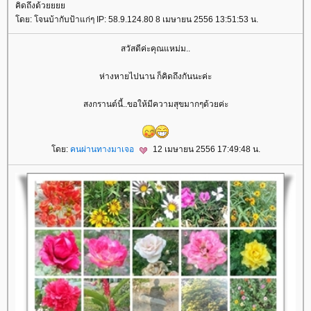
คิดถึงด้ว
ดย: โจนบ้ากับป้าแก่ๆ IP: 58.9.124.80 8 เมษายน 2556 13:51:53 น.
สวัสดีค่ะคุณแหม่ม..
ห่างหายไปนาน ก็คิดถึงกันนะค่ะ
สงกรานต์นี้..ขอให้มีความสุขมากๆด้วยค่ะ
ดย:
คนผ่านทางมาเจอ
12 เมษายน 2556 17:49:48 น.