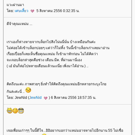
วะผ่านมา
ดย:
เศษเสี้ยว
5 สิงหาคม 2556 0:32:35 น.
ดีจ้าคุณแหม่ม ...
เราเองก็ห่างหายจากบล็อกไปสิงโน่นนี่นั่น บ้างเหมือนกันค่ะ
ไม่ค่อยได้เข้าบล็อกบ่อยๆ แต่ว่าก็ไม่ทิ้ง วันนี้เข้าบล็อกเก่าเลยมาอ่าน
เรื่อยเปื่อยก็เลยเห็นชื่อคุณแหม่ม ก็เข้ามาทักก่อน ไม่ได้คิดว่า
จะเจอบล็อกล่าสุดคือช่วง เดือน มีค. ที่ผ่านมานี่เอง
( เอ๋ มันก็ล่อไปหลายเดือนแล้วนะเนี่ย เพิ่งมาได้อ่าน ) ..
คิดถึงนะค่ะ ภาพสวยๆ ยิ่งทำให้คิดถึงคุณแหม่มอีกหลายกระบุงโก
กันล่ะค่ะนี่ ..
ดย: JewNid (
JewNid
) 6 สิงหาคม 2556 18:57:35 น.
เจอเพื่อนเก่าๆๆ ในนี้ดีใจ...อิอิอยากบอกว่าแหม่มอาจหายไปอีกนาน 55 ไม่เชื่อ