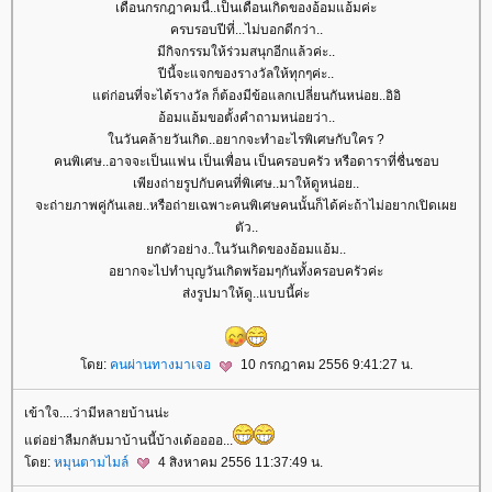
เดือนกรกฎาคมนี้..เป็นเดือนเกิดของอ้อมแอ้มค่ะ
ครบรอบปีที่...ไม่บอกดีกว่า..
มีกิจกรรมให้ร่วมสนุกอีกแล้วค่ะ..
ปีนี้จะแจกของรางวัลให้ทุกๆค่ะ..
ต่ก่อนที่จะได้รางวัล ก็ต้องมีข้อแลกเปลี่ยนกันหน่อย..อิอิ
อ้อมแอ้มขอตั้งคำถามหน่อยว่า..
นวันคล้ายวันเกิด..อยากจะทำอะไรพิเศษกับใคร ?
คนพิเศษ..อาจจะเป็นแฟน เป็นเพื่อน เป็นครอบครัว หรือดาราที่ชื่นชอบ
เพียงถ่ายรูปกับคนที่พิเศษ..มาให้ดูหน่อย..
จะถ่ายภาพคู่กันเลย..หรือถ่ายเฉพาะคนพิเศษคนนั้นก็ได้ค่ะถ้าไม่อยากเปิดเผ
ตัว..
กตัวอย่าง..ในวันเกิดของอ้อมแอ้ม..
อยากจะไปทำบุญวันเกิดพร้อมๆกันทั้งครอบครัวค่ะ
ส่งรูปมาให้ดู..แบบนี้ค่ะ
ดย:
คนผ่านทางมาเจอ
10 กรกฎาคม 2556 9:41:27 น.
เข้าใจ....ว่ามีหลายบ้านน่ะ
ต่อย่าลืมกลับมาบ้านนี้บ้างเด้ออออ...
ดย:
หมุนตามไมล์
4 สิงหาคม 2556 11:37:49 น.