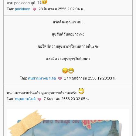
ถาม pooktoon ดูดิ..อิอิ
ดย:
pooktoon
28 สิงหาคม 2556 2:02:04 น.
สวัสดีค่ะคุณแหม่ม..
สุขสันต์วันลอยกระทง
ขอให้มีความสุขมากๆในเทศกาลนี้นะค่ะ
ละมีความสุขทุกๆวันด้วยค่ะ
ดย:
คนผ่านทางมาเจอ
17 พฤศจิกายน 2556 19:20:03 น.
หนาวมาหลายวันแล้ว ดูแลสุขภาพด้วยนะครับ.
ดย:
หมุนตามไมล์
7 ธันวาคม 2556 23:32:05 น.