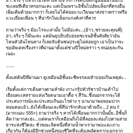
อ่า..จริง ๆ แล้วก็ไม่ได้ห่างหายจากการจดบันทึกนู่นนี่นั่นโน่นไป
ซะเลยทีเดียวหรอกนะคะ แต่เป็นเพราะอิชั้นไปอัพบล็อกที่ตรงอื่น
เพิ่มเติมด้วยมากกว่า ก็เลยไม่ได้ค่อยแวะเวียนมาส่งข่าวคราวหรือ
วะเยี่ยมเพื่อน ๆ ที่น่ารักในบล็อกแกงค์เท่าที่ควร
ถามว่าจริง ๆ มีอะไรจะเล่ามั้ย ไม่มีอ่ะค่ะ...(อ้าว..ซรวยละคุณพี่)
อ่า..จริง ๆ ก็มีนะคะ แต่มันยุบยิบยับย่อยซะจนอิชั้นสังสัยว่าอัน
ไหนหัวอันไหนหาง ก็เลยจับต้นชนประตูไม่ค่อยถูก เอาเป็นว่าจะ
ขออัพเดทเรื่องราวที่ผ่านมาตั้งแต่ช่วงปีใหม่คร่าว ๆ หน่อยละกัน
เนอะ
.......
ตั้งแต่ต้นปีที่ผ่านมา ดูเหมือนอิชั้นจะชีพจรลงเท้าบ่อยเกินเหตุฮ่ะ..
เริ่มตั้งแต่การเดินทางตามลำพัง เกาะกรุ้ปทัวร์ชาวบ้านเค้าไป
เยือนทะเลทรายแห่งเวียดนามเอาดื้อ ๆ สี่วัน..ซึ่งนอกจากจะได้
ประสบการณ์และประสบเกินอะไรต่าง ๆ นานามาพอหอมปาก
หอมคอแย้ว..ยังได้เพื่อนและพี่ที่น่ารักกลับมาด้วยถึง....2 คน !!
(มากเนอะ 555+) ถามว่าจริง ๆ ควรได้เพื่อนมากกว่านั้นมั้ย..อิชั้นก็
คิดว่ามากล่ะฮ่ะ...แต่คนเราก็เหมือนกิ่งไม้ที่ลอยละล่องไปตามสา
ธารแห่งชีวิตล่ะ ชั่วขณะจิตหนึ่งที่สายน้ำพาเรามาพบและเกาะ
เกี่ยวกัน ก็ต้องมีอีกช่วงหนึ่งของชีวิตที่จะต้องพลัดพรากแยกจาก