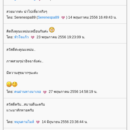
สวยมากค่ะ น่าไปเที่ยวจริงๆ
ดย: Serenespa89 (
Serenespa89
) 14 พฤษภาคม 2556 16:49:43 น.
คิดถึงคุณแหม่มเหมือนกันค่ะ
ดย:
หัวใจแก้ว
23 พฤษภาคม 2556 19:23:09 น.
สวัสดีค่ะคุณแหม่ม..
ภาพสวยๆน่าอิจฉาจังค่ะ..
มีความสุขมากๆนะค่ะ
ดย:
คนผ่านทางมาเจอ
27 พฤษภาคม 2556 14:58:19 น.
สวัสดีครับ...สบายดีนะครับ
วะมาทักทายครับ
ดย:
หมุนตามไมล์
14 มิถุนายน 2556 23:36:44 น.