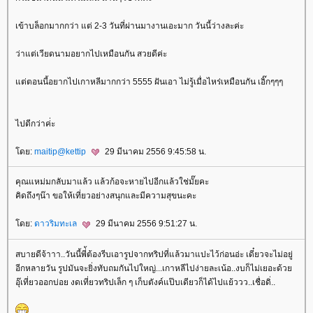
เข้าบล็อกมากกว่า แต่ 2-3 วันที่ผ่านมางานเอะมาก วันนี้ว่างละค่ะ
ว่าแต่เวียดนามอยากไปเหมือนกัน สวยดีค่ะ
ต่ตอนนี้อยากไปเกาหลีมากกว่า 5555 ฝันเอา ไม่รู้เมื่อไหร่เหมือนกัน เอิ๊กๆๆๆ
ไปดีกว่าค่่ะ
ดย:
maitip@kettip
29 มีนาคม 2556 9:45:58 น.
คุณแหม่มกลับมาแล้ว แล้วก้อจะหายไปอีกแล้วใช่มั๊ยคะ
คิดถึงๆน๊า ขอให้เที่ยวอย่างสนุกและมีความสุขนะคะ
ดย:
ดาวริมทะเล
29 มีนาคม 2556 9:51:27 น.
สบายดีจ้าาา..วันนี้พี่้ต้องรีบเอารูปจากทริปที่แล้วมาแปะไว้ก่อนอ่ะ เดี๋ยวจะไม่อยู่
อีกหลายวัน รูปมันจะยิ่งทับถมกันไปใหญ่...เกาหลีไปง่ายละเน้อ..งบก็ไม่เยอะด้ว
อุ๊เที่ยวออกบ่อย งดเที่ยวทริปเล็ก ๆ เก็บตังค์แป๊บเดียวก็ได้ไปแย้ววว..เชื่อดิ่..