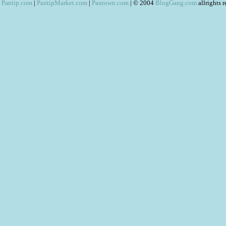
Pantip.com
|
PantipMarket.com
|
Pantown.com
| © 2004
BlogGang.com
allrights 