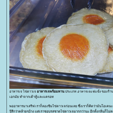
อาหารเจ ไข่ดาวเจ
อาหารเจพร้อมทาน
ประเภท
อาหารเจแช่แข็ง
ของร้าน
เอกมัย ทำจากเต้าหู้และแครอท
พออาหารมาเสริฟ เราก็ลองชิมไข่ดาวเจก่อนเลย ซึ่งเราก็คิดว่ามันโอเคนะ
รู้สึกว่าคล้ายๆบ้าง แต่เราชอบรสชาดไข่ดาวเจมากกว่านะ อีกทั้งกลิ่นก็ไม