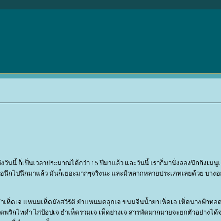
งวันนี้ ก็เป็นเวลาประมาณได้กว่า 15 ปีมาแล้ว และวันนี้ เราก็มานั่งลองนึกถึงเมน
มา พอนึกไปนึกมาแล้ว มันก็เยอะมากๆจริงนะ และมีหลากหลายประเภทเลยด้วย บางอย่
มยำเห็ดเจ แหนมเห็ดมังสวิรัติ ยำแหนมคลุกเจ ขนมจีนน้ำยาเห็ดเจ เห็ดนางฟ้าท
็ดผัดพริกไทดำ ไก่ป้อปเจ ยำเห็ดรวมเจ เห็ดย่างเจ สารพัดมากมายจะยกตัวอย่างได