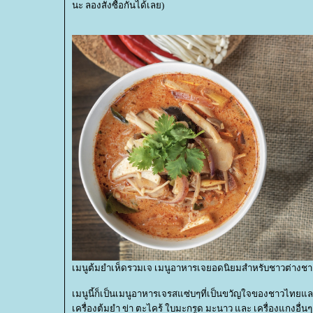
นะ ลองสั่งซื้อกันได้เลย)
เมนูต้มยำเห็ดรวมเจ เมนูอาหารเจยอดนิยมสำหรับชาวต่างชา
เมนูนี้ก็เป็นเมนูอาหารเจรสแซ่บๆที่เป็นขวัญใจของชาวไทยแ
เครื่องต้มยำ ข่า ตะไคร้ ใบมะกรูด มะนาว และ เครื่องแกงอื่