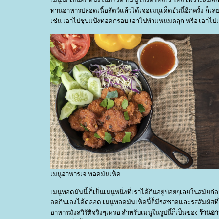
เมนูนี้ก็เป็นอีกหนึ่งในบรรดาเมนูโปรดของเราเอง เพราะสมัยก่
ทานอาหารปลอดเนื้อสัตว์แล้วได้เจอเมนูเด็ดอันนี้อีกครั้ง ก็เล
เช่น เอาไปชุบแป้งทอดกรอบ เอาไปทำแหนมคลุก หรือ เอาไปเจ
เมนูอาหารเจ ทอดมันเห็ด
เมนูทอดมันนี้ ก็เป็นเมนูหนึ่งที่เราได้กินอยู่บ่อยๆเลยในสมัย
อดกินเองได้ตลอด เมนูทอดมันเห็ดนี้ก็มีรสชาดและรสสัมผัสที่ไม
อาหารมังสวิรัติจริงๆเหรอ สำหรับเมนูในรูปนี้ก็เป็นของ
ร้านอ