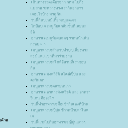
เดินทางรวดเดียวจาก กทม ไปถึง
ม่สาย ระหว่างทางเรากินอาหาร
เจอะไรบ้าง มาดูกัน
วันนี้กินบะหมี่เกี๊ยวหมูแดงเจ
ไก่ป้อปเจ เมนูกับแกล้มชั้นดีเลยนะ
อิอิ
อาหารเจเมนูพิเศษสุดๆ ราดหน้าเส้น
กรอบ ^_^
เมนูอาหารเจสำหรับทำบุญเลี้ยงพระ
สงฆ์และแขกที่มาร่วมงาน
เมนูอาหารเจสไตล์อีสานที่เราชอบ
กิน
อาหารเจ มังสวิรัติ สไตล์ญี่ปุ่น และ
ตะวันตก
เมนูอาหารเจคลายหนาว
อาหารเจ อาหารมังสวิรติ และ อาหรา
วีแกน คืออะไร
วันนี้ทำอาหารเจมื้อเช้ากินเองที่บ้าน
เมนูอาหารเจญี่ปุ่น ข้าวหน้าปลาไหล
เจ
อยด้ว
วันนี้แวะไปกินอาหารเจญี่ปุ่นแถวๆ