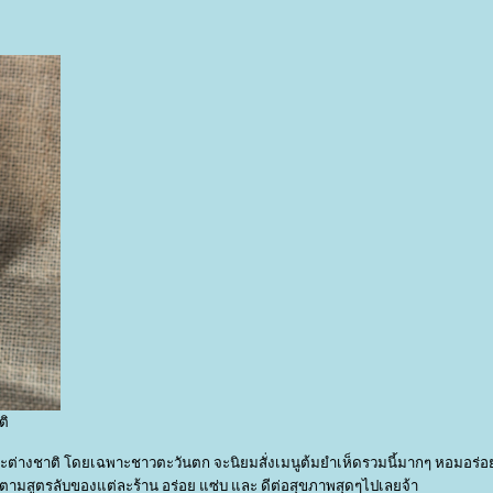
ติ
ละต่างชาติ โดยเฉพาะชาวตะวันตก จะนิยมสั่งเมนูต้มยำเห็ดรวมนี้มากๆ หอมอร่
นๆตามสูตรลับของแต่ละร้าน อร่อย แซ่บ และ ดีต่อสุขภาพสุดๆไปเลยจ้า