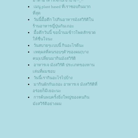
มาทำอาหารเจกับเขาบ้าง ^_^
เมนู plant based ที่เราชอบกินมาก
ที่สุด
วันนี้มื้อดึก ไปกินอาหารมังสวิรัติใน
ร้านอาหารญี่ปุ่นกันเถอะ
มื้อดึกวันนี้ ขอน้ำนมข้าวโพดสักขวด
ห้ชื่นใจนะ
วันสบายๆเเบบนี้ กินอะไรดีนะ
เหตุผลที่คนรอบๆตัวของผม(บาง
คน)เปลี่ยนมากินมังสวิรัติ
อาหารเจ มังสวิรัติ ประเภทของทาน
เล่นที่ผมชอบ
วันนี้เรากินอะไรไปบ้าง
มากินผักกันเถอะ อาหารเจ มังสวิรัติที่
อร่อยก็มีเยอะนะ
การค้นพบครั้งยิ่งใหญ่ของคนกิน
มังสวิรัติอย่างผม