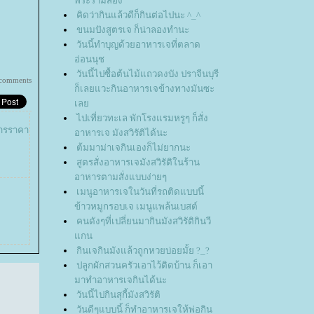
พระรามสอง
คิดว่ากินแล้วดีก็กินต่อไปนะ ^_^
ขนมปังสูตรเจ ก็น่าลองทำนะ
วันนี้ทำบุญด้วยอาหารเจที่ตลาด
อ่อนนุช
วันนี้ไปซื้อต้นไม้แถวดงบัง ปราจีนบุรี
 comments
ก็เลยแวะกินอาหารเจข้างทางมันซะ
เล
ไปเที่ยวทะเล พักโรงแรมหรูๆ ก็สั่ง
หารราคา
อาหารเจ มังสวิรัติได้นะ
ต้มมาม่าเจกินเองก็ไม่ยากนะ
สูตรสั่งอาหารเจมังสวิรัติในร้าน
อาหารตามสั่งแบบง่ายๆ
เมนูอาหารเจในวันที่รถติดแบบนี้
ข้าวหมูกรอบเจ เมนูแพล้นเบสต์
คนดังๆที่เปลี่ยนมากินมังสวิรัติกินวี
กน
กินเจกินมังแล้วถูกหวยบ่อยมั้ย ?_?
ปลูกผักสวนครัวเอาไว้ติดบ้าน ก็เอา
มาทำอาหารเจกินได้นะ
วันนี้ไปกินสุกี้มังสวิรัติ
วันดีๆแบบนี้ ก็ทำอาหารเจให้พ่อกิน