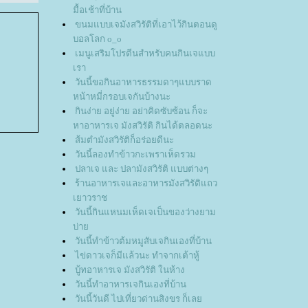
มื้อเช้าที่บ้าน
ขนมแบบเจมังสวิรัติที่เอาไว้กินตอนดู
บอลโลก o_o
เมนูเสริมโปรตีนสำหรับคนกินเจแบบ
เรา
วันนี้ขอกินอาหารธรรมดาๆแบบราด
หน้าหมี่กรอบเจกันบ้างนะ
กินง่าย อยู่ง่าย อย่าคิดซับซ้อน ก็จะ
หาอาหารเจ มังสวิรัติ กินได้ตลอดนะ
ส้มตำมังสวิรัติก็อร่อยดีนะ
วันนี้ลองทำข้าวกะเพราเห็ดรวม
ปลาเจ และ ปลามังสวิรัติ แบบต่างๆ
ร้านอาหารเจและอาหารมังสวิรัติแถว
เยาวราช
วันนี้กินแหนมเห็ดเจเป็นของว่างยาม
บ่า
วันนี้ทำข้าวต้มหมูสับเจกินเองที่บ้าน
ไข่ดาวเจก็มีแล้วนะ ทำจากเต้าหู้
บู้ทอาหารเจ มังสวิรัติ ในห้าง
วันนี้ทำอาหารเจกินเองที่บ้าน
วันนี้วันดี ไปเที่ยวด่านสิงขร ก็เล