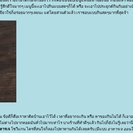
อนที่เรายังไม่ได้กินเจกินมัง เราก็เคยชื่นชอบเมนูแหนมทำนองนี้มาก่อนแล้ว พอม
ยรู้สึกดีใจมากๆ เมนูนี้จะเอาไปกินแบบสดๆก็ได้ หรือ จะเอาไปประยุกต์กินกับอย่างอื
ียวใข่ก็อร่อยมากๆเลยนะ แต่โดยส่วนตัวแล้ว เราชอบแบบกินสดๆมากที่สุดจ้า
ก่อน ข้อดีก็คือเราหาติดบ้านเอาไว้ได้ เวลาที่อยากจะกิน หรือ หาของกินไม่ได้ ก็เ
่ต่างไปจากทอดมันทั่วไปมากเท่าไร บางร้านที่ทำดีๆแล้ว กินไปก็ยังไม่รู้เลยว่านี่
าหารเจ
ซวีแกน ไครที่สนใจก็ลองไปหาทานกันได้เลยครับ (มีแบบ
อาหารเจ ออนไ