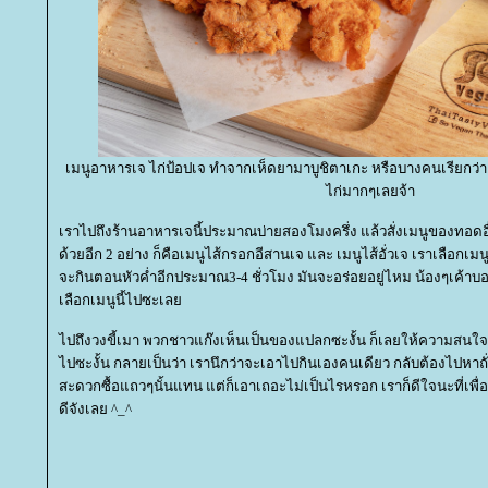
เมนูอาหารเจ ไก่ป้อปเจ ทำจากเห็ดยามาบูชิตาเกะ หรือบางคนเรียกว่าเ
ไก่มากๆเลยจ้า
เราไปถึงร้านอาหารเจนี้ประมาณบ่ายสองโมงครึ่ง แล้วสั่งเมนูของทอด
ด้วยอีก 2 อย่าง ก็คือเมนูไส้กรอกอีสานเจ และ เมนูไส้อั่วเจ เราเลือกเ
จะกินตอนหัวค่ำอีกประมาณ3-4 ชั่วโมง มันจะอร่อยอยู่ไหม น้องๆเค้าบอก
เลือกเมนูนี้ไปซะเล
ไปถึงวงขี้เมา พวกชาวแก๊งเห็นเป็นของแปลกซะงั้น ก็เลยให้ความสนใจ
ไปซะงั้น กลายเป็นว่า เรานึกว่าจะเอาไปกินเองคนเดียว กลับต้องไปหา
สะดวกซื้อแถวๆนั้นแทน แต่ก็เอาเถอะไม่เป็นไรหรอก เราก็ดีใจนะที่เพื่อน
ดีจังเลย ^_^