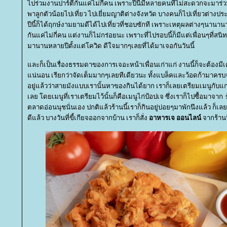
ไปร่วมงานปาร์ตี้กันแค่ไม่กี่คน เพราะปีนี้มีหลายคนที่ไม่สะดวกจะมาร
พาลูกตัวน้อยไปเที่ยว ไปเยี่ยมญาติต่างจังหวัด บางคนก็ไปเที่ยวต่างปร
ปีนี้ก็ได้ฤกษ์งามยามดีได้ไปเที่ยวที่ชอบซักที เพราะเหตุผลต่างๆนานา
กันแค่ไม่กี่คน แต่งานก็ไม่กร่อยนะ เพราะที่ไปรอบนี้ก็มีแต่เพื่อนๆที่สนิ
มานานหลายปีตั้งแต่โควิด ดีใจมากๆเลยที่ได้มาเจอกันวันนี้
ละก็เป็นเรื่องธรรมดาของการเจอะหน้าเพื่อนเก่าแก่ งานนี้ก็จะต้องมี
น่นอน เรียกว่าจัดเต็มมากๆเลยทีเดียวนะ ทั้งแบล็คและว้อดก้ามาครบจัด
อยู่แล้วว่าสายมังแบบเรานั้นหาของกินได้ยาก เราก็เลยเตรียมเมนูกับแกล
เลย โดยเมนูที่เราเตรียมไว้นั้นก็คือเมนูไก่ป้อปเจ ซึ่งเราก็ไปซื้อมาจาก
ตลาดอ่อนนุชนั่นเอง ปกติแล้วร้านนี้เราก็กินอยู่บ่อยๆมาพักนึงแล้ว ก็เ
ดีแล้ว บางวันที่ขี้เกียจออกจากบ้าน เราก็สั่ง
อาหารเจ ออนไลน์
จากร้านน