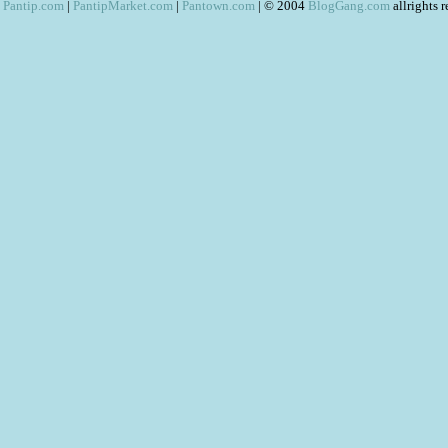
Pantip.com
|
PantipMarket.com
|
Pantown.com
| © 2004
BlogGang.com
allrights 