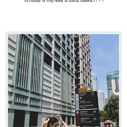
จโจ้ลงมาจากสุโขทัย นางจะมาอัพหน้า