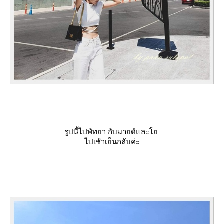
รูปนี้ไปพัทยา กับมายด์และ
ไปเช้าเย็นกลับค่ะ