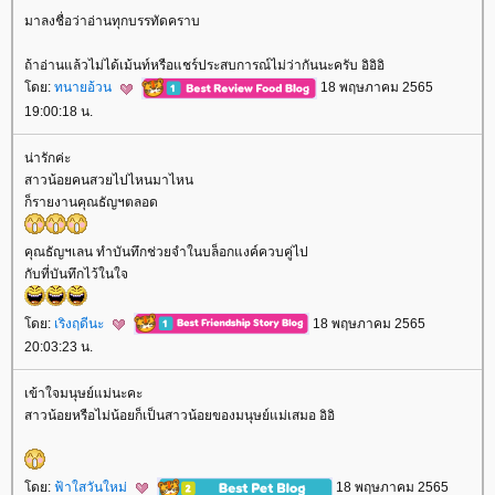
มาลงชื่อว่าอ่านทุกบรรทัดคราบ
ถ้าอ่านแล้วไม่ได้เม้นท์หรือแชร์ประสบการณ์ไม่ว่ากันนะครับ อิอิอิ
ดย:
ทนายอ้วน
18 พฤษภาคม 2565
19:00:18 น.
น่ารักค่ะ
สาวน้อยคนสวยไปไหนมาไหน
ก็รายงานคุณธัญฯตลอด
คุณธัญฯเลน ทำบันทึกช่วยจำในบล็อกแงค์ควบคู่ไป
กับที่บันทึกไว้ในใจ
ดย:
เริงฤดีนะ
18 พฤษภาคม 2565
20:03:23 น.
เข้าใจมนุษย์แม่นะคะ
สาวน้อยหรือไม่น้อยก็เป็นสาวน้อยของมนุษย์แม่เสมอ อิอิ
ดย:
ฟ้าใสวันใหม่
18 พฤษภาคม 2565