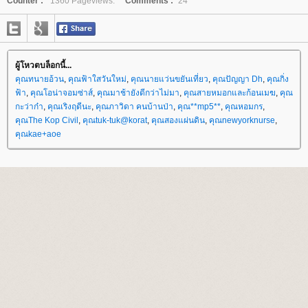
Counter :
1360 Pageviews.
Comments :
24
ผู้โหวตบล็อกนี้...
คุณทนายอ้วน
,
คุณฟ้าใสวันใหม่
,
คุณนายแว่นขยันเที่ยว
,
คุณปัญญา Dh
,
คุณกิ่ง
ฟ้า
,
คุณโอน่าจอมซ่าส์
,
คุณมาช้ายังดีกว่าไม่มา
,
คุณสายหมอกและก้อนเมฆ
,
คุณ
กะว่าก๋า
,
คุณเริงฤดีนะ
,
คุณภาวิดา คนบ้านป่า
,
คุณ**mp5**
,
คุณหอมกร
,
คุณThe Kop Civil
,
คุณtuk-tuk@korat
,
คุณสองแผ่นดิน
,
คุณnewyorknurse
,
คุณkae+aoe