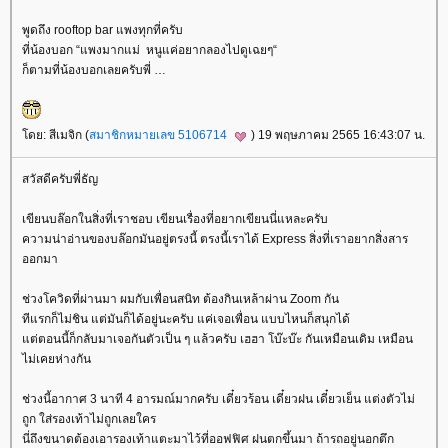
พูดถึง rooftop bar แพงทุกที่ครับ
ที่น้องบอก “แพงมากแม่ หนูแค่อยากลองไปดูเฉยๆ“
ก็ตามที่น้องบอกเลยครับพี่
ดย: สีเมจิก (
สมาชิกหมายเลข 5106714
) 19 พฤษภาคม 2565 16:43:07 น.
สวัสดีครับพี่ธัญ
เขียนบล๊อกในสิ่งที่เราชอบ เขียนเรื่องที่อยากเขียนนี่แหละครับ
ความน่าอ่านของบล๊อกมันอยู่ตรงนี้ ตรงนี้เราได้ Express สิ่งที่เราอยากสิ่งสาร
ออกมา
ช่วงโควิดที่ผ่านมา ผมกับเพื่อนสนิท ต้องกินเหล้าผ่าน Zoom กัน
ทีแรกก็ไม่ชิน แต่มันก็ได้อยู่นะครับ แค่เจอเพื่อน แบบไหนก็สนุกได้
ต่ตอนนี้ก็กลับมาเจอกันตัวเป็น ๆ แล้วครับ เฮฮา โบ๊ะบ๊ะ กันเหมือนเดิม เหมือน
ไม่เคยห่างกัน
ช่วงนี้อากาศ 3 นาที 4 อารมณ์มากครับ เดี๋ยวร้อน เดี๋ยวฝน เดี๋ยวเย็น แต่งตัวไม่
ถูก ใส่รองเท้าไม่ถูกเลยใคร
นี่ถึงขนาดต้องเอารองเท้าแตะมาไว้ที่ออฟฟิศ ฝนตกขึ้นมา ถ้ารถอยู่นอกตึก