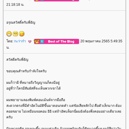
21:18:18 น.
อรุณสวัสดิ์ครับพี่ธัญ
ดย:
กะว่าก๋า
20 พฤษภาคม 2565 5:49:35
น.
สวัสดีครับพี่ธัญ
ขอบคุณสำหรับกำลังใจครับ
ผมก็ว่าผี ที่หมายถึงวิญญาณก็คงมีอยู่
อยู่ที่ว่าใครมีสัมผัสที่จะเห็นพวกเขาได้
ผมพยายามลองพิมพ์คอมเม้นท์จากมือถือ
สะดวกตรงที่มีคำอัตโนมัติขึ้นมาตอนกดคำ แต่ขัอเสียหลักไป คือตัวเล็กมาก ต้อง
คอยขยาย ไม่เหมือนจอคอม อิอิ แต่ถ้าอัพบล็อกนี่ผมยังต้องพึ่งคอมอย่างเดียวเล
ครับ
ปัญหารถติด รถเยอะขึ้น ถนนเท่าเดิม ถ้าออกพร้อมกันก็ติดมากขึ้นๆ ผมรู้สึกว่าวัน