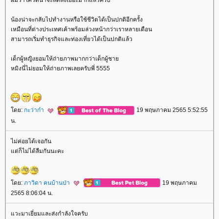
ผมว่าโควิดน่าจะลดลงเยอะมากแล้วครับ
น้องน่าจะกลับไปทำงานหรือใช้ชีวิตได้เป็นปกติอีกครั้ง
เหมือนที่ต่างประเทศเค้าพร้อมล่วงหน้ากว่าเราหลายเดือน
สามารถเริ่มทำธุรกิจและท่องเที่ยวได้เป็นปกติแล้ว
เด็กผู้หญิงยอมให้ถ่ายภาพมากกว่าเด็กผู้ชา
หมิงนี่ไม่ยอมให้ถ่ายภาพเลยครับพี่ 5555
ดย:
กะว่าก๋า
19 พฤษภาคม 2565 5:52:55
น.
ไม่ค่อยได้เจอกัน
ต่ก็ไม่ได้ลืมกันนะคะ
ดย:
ภาวิดา คนบ้านป่า
19 พฤษภาคม
2565 8:06:04 น.
วะมาเยี่ยมและส่งกำลังใจครับ