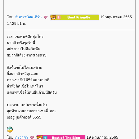
ดย:
จันทราน็อคเทิร์น
19 พฤษภาคม 2565
17:29:51 น.
เวลาเจอคนที่คิดสุดโต่ง
น่ากลัวจริงๆครับพี่
อย่างการไม่ฉีดวัคซีน
ผมว่าก็เสี่ยงมากๆเลยครับ
ถึงขั้นจะไม่ใส่แมสด้ว
ิ่งน่ากลัวทวีคูณเล
หากเขายังใช้ชีวิตตามปกติ
ลำพังติดเชื้อไม่เท่าไหร่
ต่แพร่เชื้อให้คนอื่นด้วยนี่สิครับ
ปล.มาดามบ่นทุกครั้งครับ
สุดท้ายผมเลยบอกว่าเซลฟี่เหอะ
เธอรู้มุมตัวเองดี 5555
ดย:
กะว่าก๋า
19 พฤษภาคม 2565