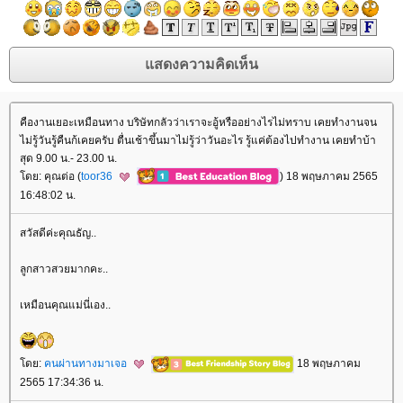
คืองานเยอะเหมือนทาง บริษัทกลัวว่าเราจะอู้หรืออย่างไรไม่ทราบ เคยทำงานจน
ไม่รู้วันรู้คืนก้เคยครับ ตื่นเช้าขึ้นมาไม่รู้ว่าวันอะไร รู้แค่ต้องไปทำงาน เคยทำบ้า
สุด 9.00 น.- 23.00 น.
ดย: คุณต่อ (
toor36
) 18 พฤษภาคม 2565
16:48:02 น.
สวัสดีค่ะคุณธัญ..
ลูกสาวสวยมากคะ..
เหมือนคุณแม่นี่เอง..
ดย:
คนผ่านทางมาเจอ
18 พฤษภาคม
2565 17:34:36 น.