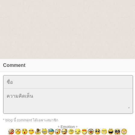
Comment
* blog นี้ comment ได้เฉพาะสมาชิก
+
Emotion
+