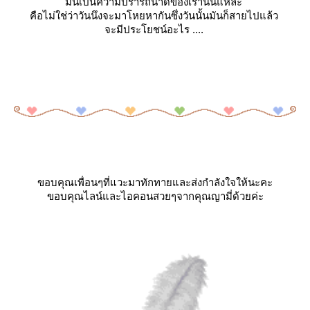
มันเป็นความปรารถนาดีของเรานั่นแหละ
คือไม่ใช่ว่าวันนึงจะมาโหยหากันซึ่งวันนั้นมันก็สายไปแล้ว
จะมีประโยชน์อะไร ....
ขอบคุณเพื่อนๆที่แวะมาทักทายและส่งกำลังใจให้นะคะ
ขอบคุณไลน์และไอคอนสวยๆจากคุณญามี่ด้วยค่ะ