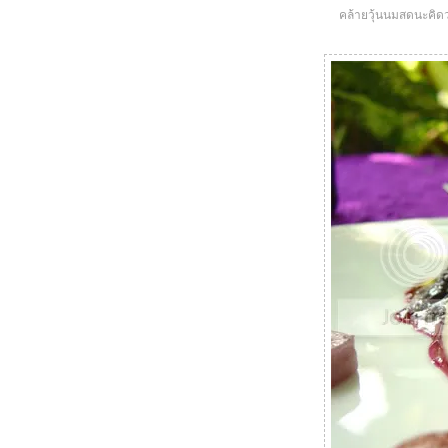
คล้ายวุ้นนมสดนะคิดว่