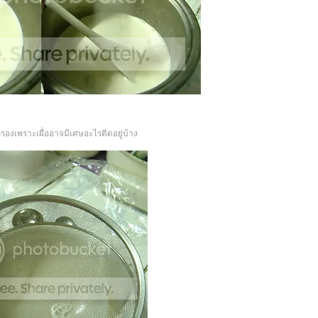
กรองเพราะเผื่ออาจมีเศษอะไรติดอยู่บ้าง