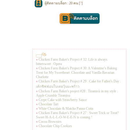
ผู้ติดตามบล็อก : 20 คน [
?
]
Chicken Farm Baker's Project # 32: Life is always
bittersweet : Opera
Chicken Farm Baker's Project # 30: A Valentine’s Baking
Treat for My Sweetheart :Chocolate and Vanilla Bavarian
Charlotte
Chicken Farm Baker's Project # 29 : Cake for Father's Day :
เค้กชิฟฟ่อนใบเตยวุ้นมะพร้าว
Chicken Farm Baker's project #28 : Tiramisù in my style :
Apple Crumble Tiramisu
Crepe Cake with Strawberry Sauce
Chocolate Tart
White Chocolate & Matcha Panna Cotta
Chicken Farm Baker's Project # 27 : Sweet Trick or Treat?
Sweet H-A-L-L-O-W-E-E-N is coming !
Cocoa Brownies
Chocolate Chip Cookies