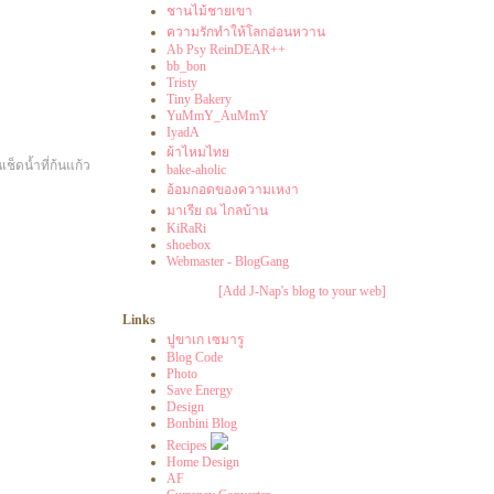
ชานไม้ชายเขา
ความรักทำให้โลกอ่อนหวาน
Ab Psy ReinDEAR++
bb_bon
Tristy
Tiny Bakery
YuMmY_AuMmY
IyadA
ผ้าไหมไท
ช็ดน้ำที่ก้นแก้ว
bake-aholic
อ้อมกอดของความเหงา
มาเรีย ณ ไกลบ้าน
KiRaRi
shoebox
Webmaster - BlogGang
[Add J-Nap's blog to your web]
Links
ปูขาเก เซมารู
Blog Code
Photo
Save Energy
Design
Bonbini Blog
Recipes
Home Design
AF