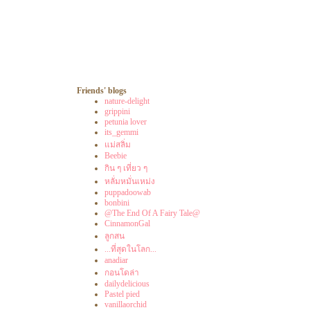
Sesame Milk Jelly ( For Health )
White Chocolate Green Tea Oreo Mousse Cake
Pineapple Frappe'
Green Tea Frappe'
Orange Mousse Cake
Thai Traditional Milk Tea
Fried Ice - Cream
Oreo Milk Frappe'
Friends' blogs
nature-delight
grippini
petunia lover
its_gemmi
ม่สลิ่ม
Beebie
กิน ๆ เที่ยว ๆ
หลั่มหมั่นเหม่ง
puppadoowab
bonbini
@The End Of A Fairy Tale@
CinnamonGal
ลูกสน
...ที่สุดในโลก...
anadiar
กอนโดล่า
dailydelicious
Pastel pied
vanillaorchid