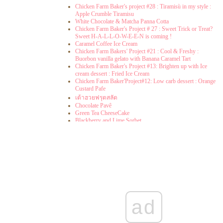
Chicken Farm Baker's project #28 : Tiramisù in my style :
Apple Crumble Tiramisu
White Chocolate & Matcha Panna Cotta
Chicken Farm Baker's Project # 27 : Sweet Trick or Treat?
Sweet H-A-L-L-O-W-E-E-N is coming !
Caramel Coffee Ice Cream
Chicken Farm Bakers' Project #21 : Cool & Freshy :
Buorbon vanilla gelato with Banana Caramel Tart
Chicken Farm Baker's Project #13: Brighten up with Ice
cream dessert : Fried Ice Cream
Chicken Farm Baker'Project#12: Low carb dessert : Orange
Custard Pafe
เต้าฮวยฟรุตสลัด
Chocolate Pavê
Green Tea CheeseCake
Blackberry and Lime Sorbet
Two Tone Mousse Cake
Vanilla & Strawberry Ice cream
Blueberry Frozen Yogurt
Green Tea Ice Cream
Ice-Cream Cake
Panna Cotta with Blueberry Sauce
Berry Mousse Cake
Thai Traditional Milk Tea Ice-Cream
Lime - Mint Sorbet
Yogurt Parfait
ad
Mango Ice-Cream ไม่ต้องใช้เครื่องปั่นก็ทำได้นะ
Blueberry Ice - Cream
Milk Almond Ice-Cream