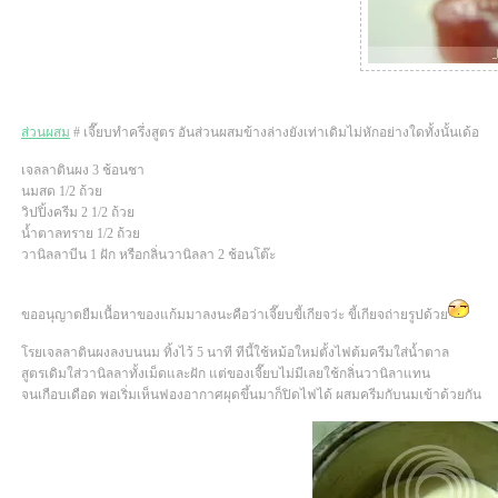
ส่วนผสม
# เจี๊ยบทำครึ่งสูตร อันส่วนผสมข้างล่างยังเท่าเดิมไม่หักอย่างใดทั้งนั้นเด้อ
เจลลาตินผง 3 ช้อนชา
นมสด 1/2 ถ้ว
วิปปิ้งครีม 2 1/2 ถ้ว
น้ำตาลทราย 1/2 ถ้ว
วานิลลาบีน 1 ฝัก หรือกลิ่นวานิลลา 2 ช้อนโต๊ะ
ขออนุญาตยืมเนื้อหาของแก้มมาลงนะคือว่าเจี๊ยบขี้เกียจว่ะ ขี้เกียจถ่ายรูปด้ว
รยเจลลาตินผงลงบนนม ทิ้งไว้ 5 นาที ทีนี้ใช้หม้อใหม่ตั้งไฟต้มครีมใส่น้ำตาล
สูตรเดิมใส่วานิลลาทั้งเม็ดและฝัก แต่ของเจี๊ยบไม่มีเลยใช้กลิ่นวานิลาแทน
จนเกือบเดือด พอเริ่มเห็นฟองอากาศผุดขึ้นมาก็ปิดไฟได้ ผสมครีมกับนมเข้าด้วยกัน