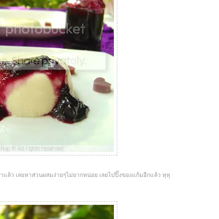
นมาแล้ว เลยหาส่วนผสมง่ายๆไม่ยากหน่อย เลยไปปิ๊งของแก้มอีกแล้ว หุหุ