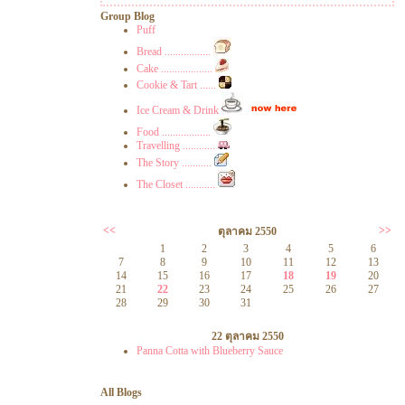
Group Blog
Puff
Bread .................
Cake ...................
Cookie & Tart ......
Ice Cream & Drink
Food ..................
Travelling ............
The Story ...........
The Closet ...........
<<
>>
ตุลาคม 2550
1
2
3
4
5
6
7
8
9
10
11
12
13
14
15
16
17
18
19
20
21
22
23
24
25
26
27
28
29
30
31
22 ตุลาคม 2550
Panna Cotta with Blueberry Sauce
All Blogs