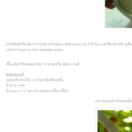
เทใส่พิมพ์หรือใส่แก้วสวยๆตามใจชอบ แช่เย็นประมาณ 4 ชั่วโมง แต่เจี๊ยบก็แช่ข้ามคืน
ล้วคว่ำบนจาน แล้วราดซอสตามชอบ
เจี๊ยบเลือกใช้ซอสผลไม้มาราดรสเปรี้ยวตัดหวานดี
ซอสบลูเบอรี่
บลูเบอรี่แช่งแข็ง 1/2 ถ้วย (มีเหลือแค่นี้)
น้ำตาล 5 ชต.
น้ำมะนาว 1-2 ชต.แล้วแต่ชอบเปรี้ยวปรี๊ดๆ
เทรวมทุกอย่างในหม้อตั้ง