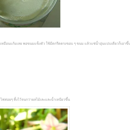
เหมือนแก้มเลย พอขนมแข็งตัว ใช้มีดกรีดตรงขอบ ๆ ขนม แล้วแช่น้ำอุ่นแปบเดียวก็เอาขึ้นเ
ไฟค่อยๆ ทิ้งไว้จนกว่าผลไม้เละและน้ำเหนียวขึ้น