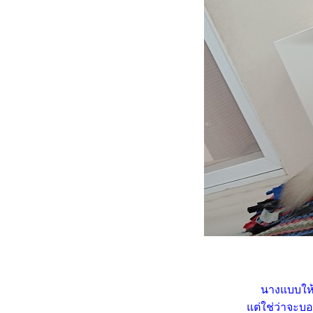
HBD นินจา อายุครบ 6 ปี
(28.4.2568)
มวก็มีหัวใจ ... โลกทั้งใบให้เธอ
คนเดียว
วิถีทาสแมว ว่าด้วยทรายแมว
ภูเขาไฟที่ใช้อยู่
เหมียว ๆ ไดอารี่ ... เมื่อสอง
เหมียวไม่ยอมกินปลาทู
วิถีทาสแมว ... เปลี่ยนอาหาร
เปียกแมว รอบที่ 3
พาสองเหมียวไปฉีดวัคซีนพิษ
สุนัขบ้าตามนัด 19.1.2568
มวบันเทิง ... เมื่อสองเหมียวหนี
เที่ยว (1)
Merry Christmas and Happy
New Year 2025
เหมียว ๆ ไดอารี่ ... เมื่อชาลีไม่
อมกินปลากะพง
นางแบบให้
พาสองเหมียวไปฉีดวัคซีนหัด
ต่ใช่ว่าจะบอ