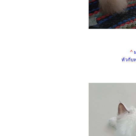
เรื่องเล่าแมว ๆ ... เมื่อชาลีไม่
อมกินกุ้ง
พาสองเหมียวไปหาหมอ ฉีด
วัคซีนตามนัด (8.10.2566)
เรื่องเล่าแมว ๆ ... บันทึกของกิน
ของใช้สองเหมียว
HBD ชาลี อายุครบ 4 ปี
^
ม
(16.6.2566)
หัวกับ
HBD นินจา อายุครบ 4 ปี
(28.4.2566)
เมื่อทาสแมวจะไม่อยู่บ้าน 4-5
วัน
อาหารแมวที่แมว (ชาลี) ไม่ยอม
กิน
เมื่อพระจันทร์เต็มดวง แมวจะ
ปลงร่างเป็นหมาป่า
เรื่องแมว ๆ ... ว่าด้วยอาหาร
มว
วิถีทาสแมว ... ว่าด้วยทรายแมว