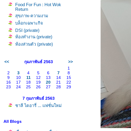
Food For Fun : Hot Wok
Return
สุขภาพ-ความงาม
บล็อกเฉพาะกิจ
DSI (private)
ห้องทำงาน (private)
ห้องส่วนตัว (private)
<<
กุมภาพันธ์ 2563
>>
1
2
3
4
5
6
7
8
9
10
11
12
13
14
15
16
17
18
19
20
21
22
23
24
25
26
27
28
29
7 กุมภาพันธ์ 2563
ชาลี ไดอารี่ ... แฟชั่นใหม่
All Blogs