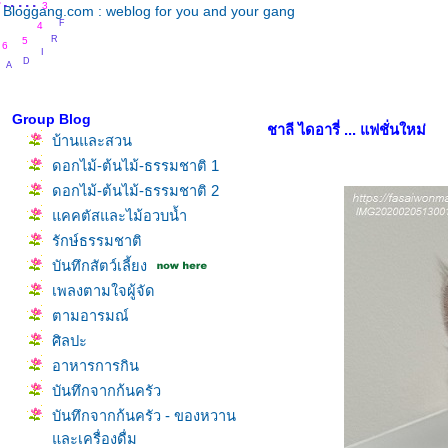
.
.
.
.
.
.
.
3
Bloggang.com : weblog for you and your gang
F
4
R
5
I
6
D
A
Y
Group Blog
ชาลี ไดอารี่ ... แฟชั่นใหม่
บ้านและสวน
ดอกไม้-ต้นไม้-ธรรมชาติ 1
ดอกไม้-ต้นไม้-ธรรมชาติ 2
คคตัสและไม้อวบน้ำ
รักษ์ธรรมชาติ
บันทึกสัตว์เลี้ยง
เพลงตามใจผู้จัด
ตามอารมณ์
ศิลปะ
อาหารการกิน
บันทึกจากก้นครัว
บันทึกจากก้นครัว - ของหวาน
ละเครื่องดื่ม