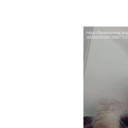
หวัดแมวประจำปี (2.10.2567)
วิถีทาสแมวเมื่อถึงวันเปย์เดย์
มวคือเพื่อน คือของเล่นมีชีวิต
​​​​​​​พาสองเหมียวไปอาบน้ำรื่นเริง
บันเทิงใจ
HBD ชาลี อายุ 5 ปี (16.6.2567)
HBD นินจา อายุ 5 ปี
(28.4.2567)
เรื่องเล่าแมว ๆ ... เมื่อแมวใส่
รองเท้า
เมื่อนินจาเป็นแผล หรือ เชื้อรา ?
Home Sweet Home บ้านปลอด
ฝุ่นกับแมวเหมียว
วิถีทาสแมว ... ว่าด้วยทรายแมว
ที่เคยใช้
พาสองเหมียวไปหาหมอ ฉีด
วัคซีนตามนัด (7.1.2567)
เรื่องเล่าแมว ๆ ... ว่าด้ว
ปลอกคอแมว