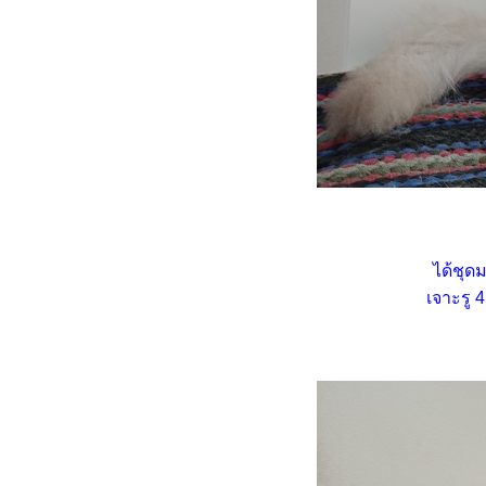
เมื่อชาลีไม่ยอมกินน้ำจากน้ำพุ
มว
เมื่อแมวไม่ยอมกิน อาจไม่ใช่ที่
อาหารก็ได้
นินจา VS อ้วกก้อนขน - อาหาร
ปัญหาโลกแตกเมื่อแมวเบื่อ
อาหารเปียก
ความเปลี่ยนแปลงคือนิรันดร์ ...
ของกิน ของใช้ แมว ๆ
เมื่อสองเหมียวเริ่มเบื่อ ไม่อยาก
ได้ชุด
กินอาหารเปียก
เจาะรู 4
นินจากับวีรกรรมงัดแงะประตู
บ้าน
มวบันเทิง ... เมื่อสองเหมียว
ออกมาเดินเล่นนอกบ้าน
HBD ชาลี อายุครบ 6 ปี
(16.6.2568)
เหมียว ๆ ไดอารี่ ... ชาลี แมวติด
คอนโด