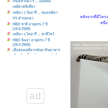
เรื่องเล่าแมว ๆ ... เมื่อสอง
เหมียวหนีเที่ยว
เหมียว ๆ ไดอารี่ ... สองเหมียว
หลังจากที่มีโคร
VS ตำแยแมว
หนึ่
HBD ชาลี อายุครบ 7 ปี
(16.6.2569)
เหมียว ๆ ไดอารี่ ... ชาลีโชว์
HBD นินจา อายุครบ 7 ปี
(28.4.2569)
เมื่อสองเหมียวกลับมากินอาหาร
เปียกอีกครั้ง หลังจากหยุดกินไป
5 เดือน
เมื่อแมวไม่กินอาหารเปียก (พ.ย.
2568 - มี.ค. 2569)
วิถีทาสแมว ... ชีวิตเปลี่ยนไป
เมื่อมีเธอ
พาสองเหมียวไปฉีดวัคซีนตาม
ad
นัด (18.1.2569)
สูงสุดคืนสู่สามัญ ... ของเล่นที่
มวชอบ