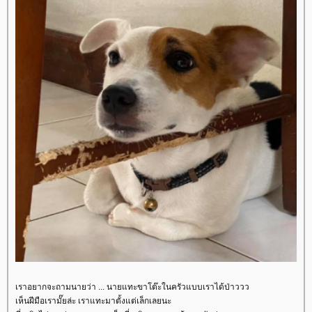
เราอยากจะถามนายว่า ... นายแทะขาโต๊ะในครัวแบบเราได้ป่าววว
เห็นฝีมือเรามั๊ยล่ะ เราแทะมาตั้งแต่เล็กเลยนะ