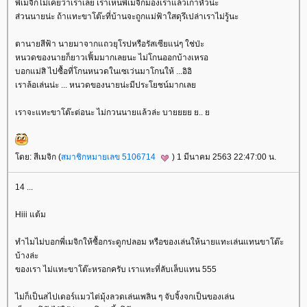
พี่เมจิกไม่เคยว่าเราเลย เราเห็นพี่เมจิกมองเราแล้วเกาหัวน่ะ
ส่วนนายน่ะ ถ้าแทะขาโต๊ะที่บ้านจะถูกแม่ฟ้าใสดุรึเปล่าเราไม่รู้นะ
ตานายสีฟ้า นายมาจากแถวยุโรปหรือรัสเซียแน่ๆ ใช่ป่ะ
หนวดของนายก็ยาวเฟิ้มมากเลยนะ ไม่โกนออกบ้างเหรอ
บอกแม่สิ ไปซื้อที่โกนหนวดในเซเว่นมาโกนให้ ...อิอิ
เราล้อเล่นน่ะ ... หนวดของนายน่ะมีประโยชน์มากเล
เราจะแทะขาโต๊ะต่อนะ ไม่กวนนายแล้วล่ะ บายยยย ย..
ดย: สีเมจิก (
สมาชิกหมายเลข 5106714
) 1 มีนาคม 2563 22:47:00 น.
14 ...
Hiii แต้ม
ทำไมไม่บอกพี่เมจิกให้ซื้อกระดูกปลอม หรือของเล่นให้นายแทะเล่นแทนขาโต๊ะ
บ้างล่ะ
ของเรา ไม่แทะขาโต๊ะหรอกครับ เราแทะที่ลับเล็บแทน 555
ไม่ก็เป็นสไปเดอร์แมวไต่มุ้งลวดเล่นเพลิน ๆ จับจิ้งจกเป็นของเล่น