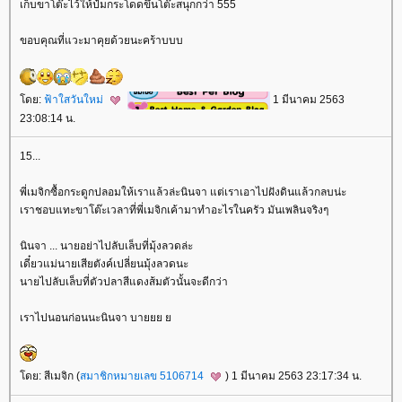
เก็บขาโต๊ะไว้ให้ป๋มกระโดดขึ้นโต๊ะสนุกกว่า 555
ขอบคุณที่แวะมาคุยด้วยนะคร้าบบบ
ดย:
ฟ้าใสวันใหม่
1 มีนาคม 2563
23:08:14 น.
15...
พี่เมจิกซื้อกระดูกปลอมให้เราแล้วล่ะนินจา แต่เราเอาไปฝังดินแล้วกลบน่ะ
เราชอบแทะขาโต๊ะเวลาที่พี่เมจิกเค้ามาทำอะไรในครัว มันเพลินจริงๆ
นินจา ... นายอย่าไปลับเล็บที่มุ้งลวดล่ะ
เดี๋ยวแม่นายเสียตังค์เปลี่ยนมุ้งลวดนะ
นายไปลับเล็บที่ตัวปลาสีแดงส้มตัวนั้นจะดีกว่า
เราไปนอนก่อนนะนินจา บา
ดย: สีเมจิก (
สมาชิกหมายเลข 5106714
) 1 มีนาคม 2563 23:17:34 น.