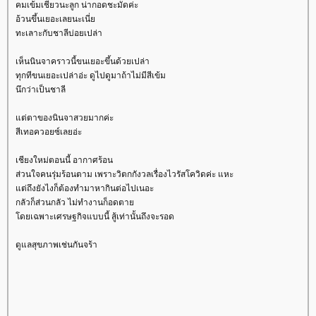
คมเข้มเชียวนะลูก น่ากอดชะมัดค่ะ
อ้วนขึ้นเยอะเลยนะเนี่
ทะเลาะกับชาลีบ่อยเปล่า
เห็นนินจาคราวนี้ขนเยอะขึ้นด้วยเปล่า
ทุกทีขนเยอะเปล่าอ่ะ ดูไปดูมาถ้าไม่มีสีเข้ม
นึกว่าเป็นชาลี
ต่ตาของนินจาสวยมากค่ะ
สีเทอควอยซ์เลยอ่ะ
เชียงใหม่ตอนนี้ อากาศร้อน
ส่วนใจคนรุ่มร้อนตาม เพราะวิตกกังวลเรื่องไวรัสโควิดค่ะ แหะ
ต่ถึงยังไงก็ต้องทำมาหากินต่อไปเนอะ
กลัวก็ส่วนกลัว ไม่ทำงานก็อดตา
ดยเฉพาะเศรษฐกิจแบบนี้ สู้เท่านั้นถึงจะรอด
ดูแลสุขภาพเช่นกันจร้า