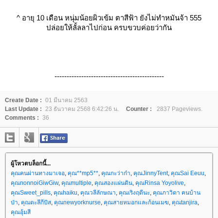
^
อายุ 10 เดือน หนุ่มน้อยผิวเข้ม ตาสีฟ้า ยังไม่ทำหมันจ้า 555
ปล่อยให้ลั้ลลาไปก่อน ครบขวบค่อยว่ากัน
---------------------------------------------
Create Date :
01 มีนาคม 2563
Last Update :
23 ธันวาคม 2568 6:42:26 น.
Counter :
2837 Pageviews.
Comments :
36
ผู้โหวตบล็อกนี้...
คุณคนผ่านทางมาเจอ
,
คุณ**mp5**
,
คุณกะว่าก๋า
,
คุณJinnyTent
,
คุณSai Eeuu
,
คุณnonnoiGiwGiw
,
คุณmultiple
,
คุณสองแผ่นดิน
,
คุณRinsa Yoyolive
,
คุณSweet_pills
,
คุณhaiku
,
คุณวลีลักษณา
,
คุณเริงฤดีนะ
,
คุณภาวิดา คนบ้าน
ป่า
,
คุณตะลีกีปัส
,
คุณnewyorknurse
,
คุณสายหมอกและก้อนเมฆ
,
คุณtanjira
,
คุณอุ้มสี