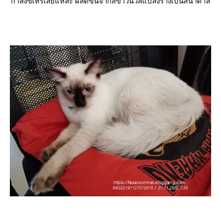
กำลังขี้เหร่เลยแหละ ผลัดขนจากสีขาวนวลแปลงร่างเป็นสีน้ำตาล