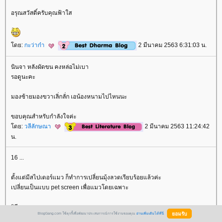
อรุณสวัสดิ์ครับคุณฟ้าใส
ดย:
กะว่าก๋า
2 มีนาคม 2563 6:31:03 น.
นินจา หลังผัดขน คงหล่อไม่เบา
รอดูนะคะ
มองซ้ายมองขวาเลิ่กลั่ก เอน้องหนามไปไหนนะ
ขอบคุณสำหรับกำลังใจค่ะ
ดย:
วลีลักษณา
2 มีนาคม 2563 11:24:42
น.
16 ...
ตั้งแต่มีสไปเดอร์แมว ก็ทำการเปลี่ยนมุ้งลวดเรียบร้อยแล้วค่ะ
เปลี่ยนเป็นแบบ pet screen เพื่อแมวโดยเฉพาะ
วิถีทาสแมว อะนะ
BlogGang.com ใช้คุกกี้เพื่อพัฒนาประสบการณ์การใช้งานของคุณ
อ่านเพิ่มเติมได้ที่นี่
ทำอะไรก็ต้องนึกถึงเจ้านายก่อนเลย 555