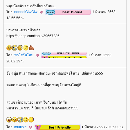
หนุ่มน้อยนินจาน่ารักขึ้นทุกวันนะ..
ดย:
nonnoiGiwGiw
1 มีนาคม 2563
18:56:56 น.
ประกาศแมวหาบ้านจ้า
https://pantip.com/topic/39667286
ดย:
ฟ้าใสวันใหม่
1 มีนาคม 2563
20:02:29 น.
อุ๊ย ๆ อุ๊ย นินจาสีตกอะ ซักด้วยผงซักฟอกยี่ห้อไรเนี่ย เปลี่ยนด่วน555
ชอบตอนอายุ 3 เดือน มากที่สุด ขนฟูอ้วนหางใหญ่ดี
ส่วนชาร์ตอายุน้องแมวนี่ ใช้กับหมาได้มั้
หมาเรา 14 ขวบ ก็เป็นยายแล้วซิ แก่งั่กเลยอ่า555
ดย:
multiple
1 มีนาคม 2563 20:05:00 น.