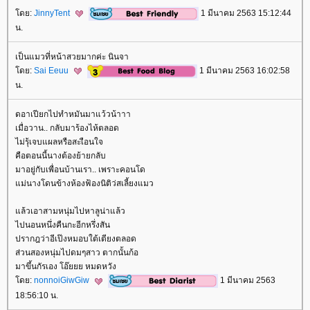
ดย:
JinnyTent
1 มีนาคม 2563 15:12:44
น.
เป็นแมวที่หน้าสวยมากค่ะ นินจา
ดย:
Sai Eeuu
1 มีนาคม 2563 16:02:58
น.
ดอาเปียกไปทำหมันมาแว้วน้าาา
เมื่อวาน.. กลับมาร้องไห้ตลอด
ไม่รุ้เจบแผลหรือสะเือนใจ
คือตอนนี้นางต้องย้ายกลับ
มาอยู่กับเพื่อนบ้านเรา.. เพราะคอนโด
ม่นางโดนข้างห้องฟ้องนิติว่สเลี้ยงแมว
ล้วเอาสามหนุ่มไปหาลูน่าแล้ว
ไปนอนหนึ่งคืนกะอีกหรึ่งสัน
ปรากฎว่าอีเป๊งหมอบใต้เตียงตลอด
ส่วนสองหนุ่มไปดมๆสาว​ ตากนั้นก้อ
มาขึ้นกัรเอง​ โอ๊ยยย​ หมดหวัง
ดย:
nonnoiGiwGiw
1 มีนาคม 2563
18:56:10 น.