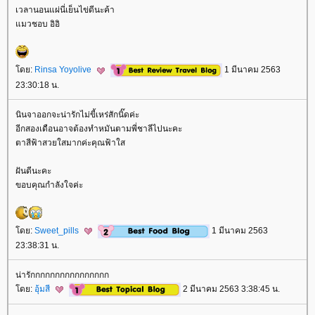
เวลานอนแผ่นี่เย็นไข่ดีนะค้า
มวชอบ อิอิ
ดย:
Rinsa Yoyolive
1 มีนาคม 2563
23:30:18 น.
นินจาออกจะน่ารักไม่ขี้เหร่สักนิ๊ดค่ะ
อีกสองเดือนอาจต้องทำหมันตามพี่ชาลีไปนะคะ
ตาสีฟ้าสวยใสมากค่ะคุณฟ้าใส
ฝันดีนะคะ
ขอบคุณกำลังใจค่ะ
ดย:
Sweet_pills
1 มีนาคม 2563
23:38:31 น.
น่ารักกกกกกกกกกกกกกกก
ดย:
อุ้มสี
2 มีนาคม 2563 3:38:45 น.