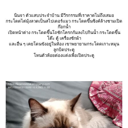
นินจา ตัวแสบประจำบ้าน มีวีรกรรมที่เราคาดไม่ถึงเสมอ
กระโดดไต่มุ้งลวดเป็นสไปเดอร์แมว กระโดดขึ้นซิงค์ล้างชามเปิด
ก๊อกน้ำ
เปิดหน้าต่าง กระโดดขึ้นโถชักโครกก้มลงไปกินน้ำ กระโดดขึ้น
ต๊ะ ตู้ เครื่องซักผ้า
ละอื่น ๆ เคยโดนขังอยู่ในห้อง เขาพยายามกระโดดเกาะหมุน
ลูกบิดประตู
หนตัวห้อยต่องแต่งเพื่อเปิดประตู