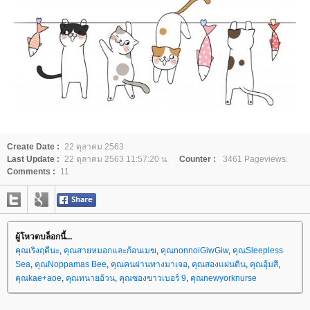
Create Date :
22 ตุลาคม 2563
Last Update :
22 ตุลาคม 2563 11:57:20 น.
Counter :
3461 Pageviews.
Comments :
11
ผู้โหวตบล็อกนี้...
คุณเริงฤดีนะ
,
คุณสายหมอกและก้อนเมฆ
,
คุณnonnoiGiwGiw
,
คุณSleepless
Sea
,
คุณNoppamas Bee
,
คุณคนผ่านทางมาเจอ
,
คุณสองแผ่นดิน
,
คุณอุ้มสี
,
คุณkae+aoe
,
คุณทนายอ้วน
,
คุณซองขาวเบอร์ 9
,
คุณnewyorknurse