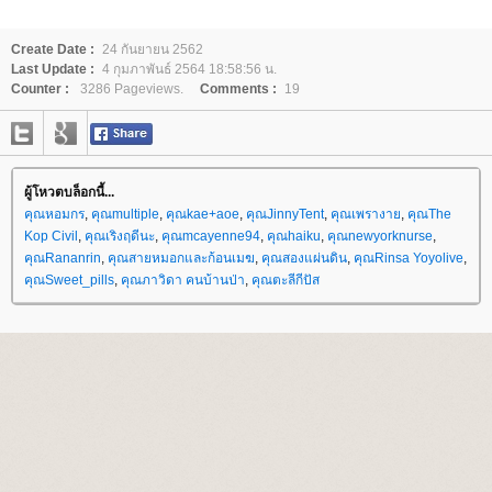
Create Date :
24 กันยายน 2562
Last Update :
4 กุมภาพันธ์ 2564 18:58:56 น.
Counter :
3286 Pageviews.
Comments :
19
ผู้โหวตบล็อกนี้...
คุณหอมกร
,
คุณmultiple
,
คุณkae+aoe
,
คุณJinnyTent
,
คุณเพรางา
,
คุณThe
Kop Civil
,
คุณเริงฤดีนะ
,
คุณmcayenne94
,
คุณhaiku
,
คุณnewyorknurse
,
คุณRananrin
,
คุณสายหมอกและก้อนเมฆ
,
คุณสองแผ่นดิน
,
คุณRinsa Yoyolive
,
คุณSweet_pills
,
คุณภาวิดา คนบ้านป่า
,
คุณตะลีกีปัส