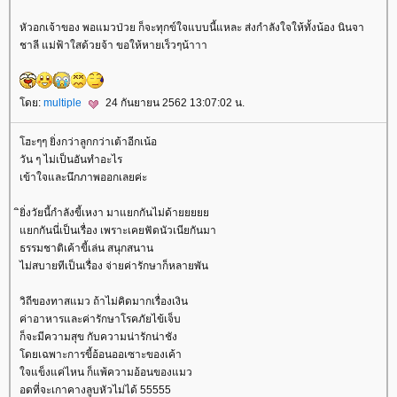
หัวอกเจ้าของ พอแมวป่วย ก็จะทุกข์ใจแบบนี้แหละ ส่งกำลังใจให้ทั้งน้อง นินจา
ชาลี แม่ฟ้าใสด้วยจ้า ขอให้หายเร็วๆน้าาา
ดย:
multiple
24 กันยายน 2562 13:07:02 น.
ฮะๆๆ ยิ่งกว่าลูกกว่าเต้าอีกเน้อ
วัน ๆ ไม่เป็นอันทำอะไร
เข้าใจและนึกภาพออกเลยค่ะ
ิยิ่งวัยนี้กำลังขี้เหงา มาแยกกันไม่ด้า
กกันนี่เป็นเรื่อง เพราะเคยฟัดนัวเนียกันมา
ธรรมชาติเค้าขี้เล่น สนุกสนาน
ไม่สบายทีเป็นเรื่อง จ่ายค่ารักษาก็หลายพัน
วิถีของทาสแมว ถ้าไม่คิดมากเรื่องเงิน
ค่าอาหารและค่ารักษาโรคภัยไข้เจ็บ
ก็จะมีความสุข กับความน่ารักน่าชัง
ดยเฉพาะการขี้อ้อนออเซาะของเค้า
จแข็งแค่ไหน ก็แพ้ความอ้อนของแมว
อดที่จะเกาคางลูบหัวไม่ได้ 55555