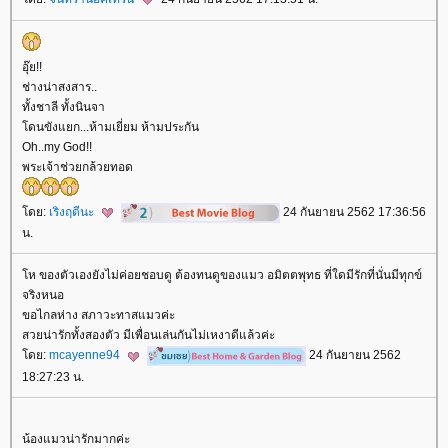
อุ๊ย!!
ช่างน่าสงสาร..
ทั้งชาลี ทั้งนินจา
ดนขังแยก...ห้ามเยี่ยม ห้ามประกัน
Oh..my God!!
พระเจ้าช่วยกล้วยทอด
ดย:
เริงฤดีนะ
24 กันยายน 2562 17:36:56
น.
ห ของตัวเองยังไม่ค่อยชอบดู ต้องทนดูของแมว อมิตตพุทธ ที่ใดมีรักที่นั่นมีทุกข์
จริงหนอ
ขอไกลห่าง สภาวะทาสแมวค่ะ
สวยน่ารักทั้งสองตัว มีเพื่อนเล่นกันไม่เหงาดีแล้วค่ะ
ดย:
mcayenne94
24 กันยายน 2562
18:27:23 น.
น้องแมวน่ารักมากค่ะ