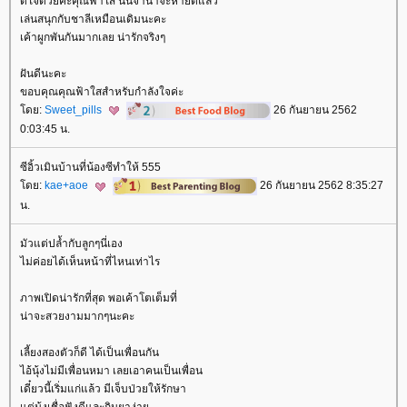
ดีใจด้วยค่ะคุณฟ้าใส นินจาน่าจะหายดีแล้ว
เล่นสนุกกับชาลีเหมือนเดิมนะคะ
เค้าผูกพันกันมากเลย น่ารักจริงๆ
ฝันดีนะคะ
ขอบคุณคุณฟ้าใสสำหรับกำลังใจค่ะ
ดย:
Sweet_pills
26 กันยายน 2562
0:03:45 น.
ซีอิ้วเมินบ้านที่น้องซีทำให้ 555
ดย:
kae+aoe
26 กันยายน 2562 8:35:27
น.
มัวแต่ปล้ำกับลูกๆนี่เอง
ไม่ค่อยได้เห็นหน้าที่ไหนเท่าไร
ภาพเปิดน่ารักที่สุด พอเค้าโตเต็มที่
น่าจะสวยงามมากๆนะคะ
เลี้ยงสองตัวก็ดี ได้เป็นเพื่อนกัน
ไอ้นุ้งไม่มีเพื่อนหมา เลยเอาคนเป็นเพื่อน
เดี๋ยวนี้เริ่มแก่แล้ว มีเจ็บป่วยให้รักษา
ต่นุ้งเชื่อฟังดีและกินยาง่า