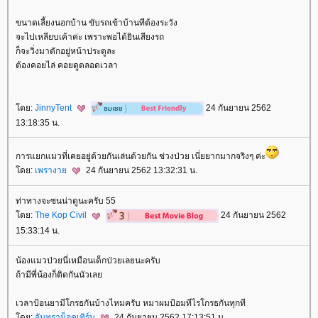
ขนาดเลี้ยงนอกบ้าน ขับรถเข้าบ้านทีต้องระวัง
จะไปเหลียบเค้าค่ะ เพราะพอได้ยินเสียงรถ
ก็จะวิ่งมาดักอยู่หน้าประตูละ
ต้องคอยไล่ คอยดูตลอดเวลา
ดย:
JinnyTent
24 กันยายน 2562
13:18:35 น.
การแยกแมวที่เคยอยู่ด้วยกันเล่นด้วยกัน ช่วงป่วย เนี่ยยากมากจริงๆ ค่ะ
ดย:
เพรางา
24 กันยายน 2562 13:32:31 น.
ท่าทางจะซนน่าดูนะครับ 55
ดย:
The Kop Civil
24 กันยายน 2562
15:33:14 น.
น้องแมวป่วยนี่เหมือนเด็กป่วยเลยนะครับ
ถ้ามีพี่น้องก็ติดกันนัวเล
เวลาป้อนยามีโกรธกันบ้างไหมครับ หมาผมป้อมทีไรโกรธกันทุกที
ดย:
จันทราน็อคเทิร์น
24 กันยายน 2562 17:13:51 น.