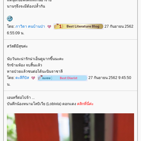
นานๆจึงจะมีต้องปล้ำกัน
ดย:
ภาวิดา คนบ้านป่า
27 กันยายน 2562
6:55:09 น.
สวัสดีมีสุขค่ะ
นับวันจะน่ารักน่าเอ็นดูมากขึ้นนะคะ
รักข้ามห้อง จบสิ้นแล้ว
หายป่วยแล้วซนต่อได้นะนินจาชาลี
ดย:
ตะลีกีปัส
27 กันยายน 2562 9:45:50
น.
เอนทรี่ต่อไปจ้า ...
บันทึกน้องหนามโลบิเวีย (Lobivia) ดอกแดง
คลิกที่นี่ค่ะ