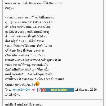
เคยเอามารอบนึงไม่กิน แต่ตอนนี้ก็ยังกินเนกโกะ
ดีอยู่นะ
ทรายแมว ลองกำนวนกิโลดู ไอ้ที่รอบชอบ
ดูไปดูมาแม่ม แพงกว่า Odour Lock อีก
ถ้าเฉลี่ยตามจำนวนนะ แต่เราลองไปดู
ถุง Odour Lock มาแล้ว มันหนักแต่ดู
จำนวนไม่เยอะเลย นี่สรุปก็ยังไม่เจอ
ี่ห้องที่ถูกใจ แต่แมวก็ใช้ได้หมด
ขอแค่เก็บบ่อยๆ ให้พวกนางไถไปไม่เจอ
ขรี้เพื่อนๆ ก็พอ นี่กลับมาจาก ตวจ
เหิมๆ เป็นแผลอีกแล้ว ไม่แน่ใจว่า
เปนเพราะอาทิตย์ก่อนเราพาออกไปดูนกหรือไม่
หมอพยายามให้หาดูว่านางแพ้อะไร
มีอะไรเป็นตัวกระตุ้นต้องแก้ที่ตรงนั้น
ต่ตั้งแต่แม่กลัไปเพิ่งออกไปดูนกจริงจัง
ครั้งที่ีสองหรือสามเองนะ วันนี้คงต้องพาไปหาหมอ
พี่เดิมเอายามากินอีกแล้ว
ดย:
nonnoiGiwGiw
11 กันยายน 2566
14:28:40 น.
ต่เมือ่เช้ามันยังเล่นวิ่งชนกล่อง