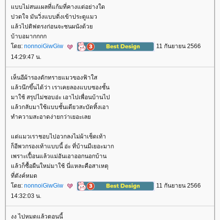
บบไม่สนแผลที่แก้มที่คางแต่อย่างใด
ปวดใจ มันวิ่งแบบดิ่งเข้าประตูแมว
ล้วไปดิฟตรงก่อนจะชนผนังด้ว
บ้าบอมากกกก
ดย:
nonnoiGiwGiw
11 กันยายน 2566
14:29:47 น.
เห็นอีผ้ารองดักทรายแมวของฟ้าใส
ล้วนึกขึ้นได้ว่า เราเคยลองแบบซองชั้น
มาใช้ สรุปไม่ชอบอ่ะ เอาไปเพื่อนบ้านไป
ล้วกลับมาใช้แบบชั้นเดียวสะบัดทิ้งเอา
ทำความสะอาดง่ายกว่าเยอะเล
ต่แมวเราชอบไปอวกลงไม่ผ้าเช็ดเท้า
ก็อีพวกรองเท้าแบบนี้ อ่ะ ที่บ้านมีเยอะมาก
เพราะเปื้อนแล้วแม่อันเอาออกนอกบ้าน
ล้วก็ซื้อผืนใหม่มาใช้ นี่แหละคือสาเหตุ
ที่ตังค์หมด
ดย:
nonnoiGiwGiw
11 กันยายน 2566
14:32:03 น.
งง ไปหมดแล้วตอนนี้