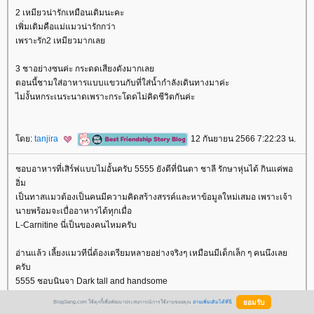
2 เหมียวน่ารักเหมือนเดิมนะคะ
เพิ่มเติมคือแม่แมวน่ารักกว่า
เพราะรัก2 เหมียวมากเล
3 ชาอย่างซนค่ะ กระดดเสียงดังมากเล
ตอนนี้ชามใส่อาหารแบบแขวนกับที่ใส่น้ำกำลังเดินทางมาค่ะ
ไม่งั้นหกระเนระนาดเพราะกระโดดไม่คิดชีวิตกันค่ะ
ดย:
tanjira
12 กันยายน 2566 7:22:23 น.
ชอบอาหารที่เสิร์ฟแบบไม่อั้นครับ 5555 ยังดีที่นินตา ชาลี รักษาหุ่นได้ กินแค่พอ
อิ่ม
เป็นทาสแมวต้องเป็นคนมีความคิดสร้างสรรค์และหาข้อมูลใหม่เสมอ เพราะเจ้า
นายพร้อมจะเบื่ออาหารได้ทุกเมื่อ
L-Carnitine นี่เป็นของคนไหมครับ
อ่านแล้ว เลี้ยงแมวทีนี่ต้องเตรียมหลายอย่างจริงๆ เหมือนมีเด็กเล็ก ๆ คนนึงเล
ครับ
5555 ชอบนินจา Dark tall and handsome
BlogGang.com ใช้คุกกี้เพื่อพัฒนาประสบการณ์การใช้งานของคุณ
อ่านเพิ่มเติมได้ที่นี่
ดย:
จันทราน็อคเทิร์น
12 กันยายน 2566