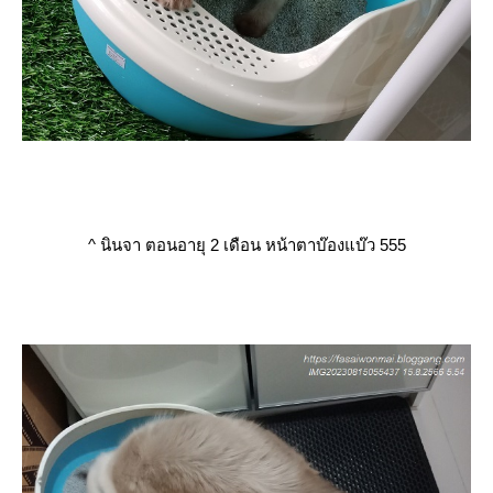
^
นินจา ตอนอายุ 2 เดือน หน้าตาบ๊องแบ๊ว 555