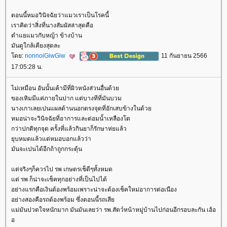
ตอนนี้หมอวินิจฉัยว่าแมวเราเป็นโรคนี้
เราคิดว่าสิ่งที่นางสัมผัสล่าสุดคือ
ตำแยแมวกับหญ้า ข้างบ้าน
มันดูใกล้เคียงสุดละ
ดย:
nonnoiGiwGiw
11 กันยายน 2566
17:05:28 น.
ไม่เหมือน อันนั้นเค้ามีที่ผิวหนังส่วนอื่นด้ว
ของเหิมมีแค่ภายในปาก แต่บางทีที่มันบวม
นางเกาเลยเปนแผลด้านนอกตรงจุดที่อักเสบข้างในด้ว
หมอน่าจะวินิจฉัยที่อาการและต่อมน้ำเหลืองโต
กว่าปกติทุกจุด ครั้งที่แล้วกินยาก็รักษาห่ยแล้ว
ุบหมดแล้วแต่หมอบอกแล้วว่า
มันจะเปนได้อีกถ้าถูกกระตุ้น
ต่จริงๆก็ควรไป รพ เกษตรเช็ดีๆทั้งหมด
ต่ รพ ก็น่าจะเช็คทุกอย่างที่เป็นไปได้
อย่างแรกคือเงินต้องพร้อมเพราะน่าจะต้องเช็คใหม่อาการต่อเนือง
อย่างสองคือรถต้องพร้อม ซึ่งตอนนี้รถเสี
ม่มันปวดใจหนักมาก มันมันเลยว่า รพ.สัตว์หน้าหมู่บ้านไปก่อนอีกรอบละกัน เฮ้อ
อ