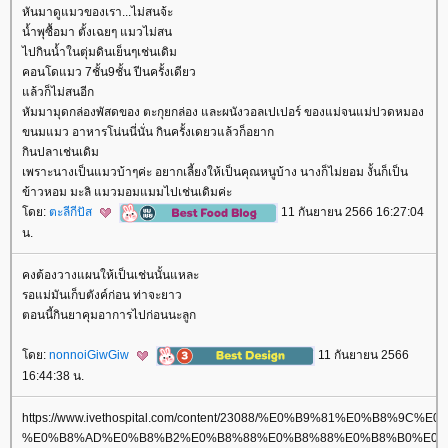
หันมาดูแมวของเรา...ไม่สนจ้ะ
น้ำพุซื้อมา ตั้งเฉยๆ แมวไม่สน
ไปกินน้ำในตุ่มดินเย็นๆเช่นเดิม
คอนโดแมว 7ชั้น9ชั้น ปีนครั้งเดียว
ล้วก็ไม่สนอีก
หัมมามุดกล่องพัสดของ ตะกุยกล่อง และผนังวอลเปเปอร์ ของแม่จนแม่ปวดหมอง
ขนมแมว อาหารโน่นนี่นั่น กินครั้งเดยวแล้วก็อยาก
กินปลาเช่นเดิม
เพราะนางเป็นแมวบ้าๆค่ะ อยากเลี้ยงให้เป็นคุณหนูบ้าง นางก็ไม่ยอม งั้นก็เป็น
ข้าวหอม มะลิ แมวมอมแมมไปเช่นเดิมค่ะ
ดย:
ตะลีกีปัส
11 กันยายน 2566 16:27:04
น.
คงต้องวางแผนให้เป็นเช่นนั้นแหละ
รอแม่มันเก็บตังค์ก่อน ท่าจะยาว
ตอนนี้กินยาคุมอาการไปก่อนนะลูก
ดย:
nonnoiGiwGiw
11 กันยายน 2566
16:44:38 น.
https://www.ivethospital.com/content/23088/%E0%B9%81%
%E0%B8%AD%E0%B8%B2%E0%B8%88%E0%B8%88%E0%B8%B0%E0%