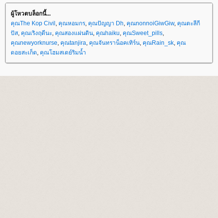
ผู้โหวตบล็อกนี้...
คุณThe Kop Civil
,
คุณหอมกร
,
คุณปัญญา Dh
,
คุณnonnoiGiwGiw
,
คุณตะลีกี
ปัส
,
คุณเริงฤดีนะ
,
คุณสองแผ่นดิน
,
คุณhaiku
,
คุณSweet_pills
,
คุณnewyorknurse
,
คุณtanjira
,
คุณจันทราน็อคเทิร์น
,
คุณRain_sk
,
คุณ
ดอยสะเก็ด
,
คุณโฮมสเตย์ริมน้ำ