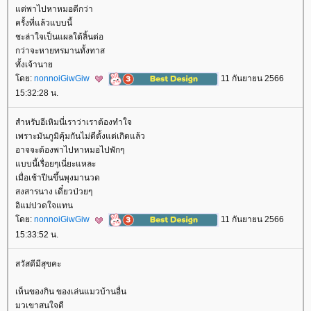
ต่พาไปหาหมอดีกว่า
ครั้งที่แล้วแบบนี้
ชะล่าใจเป็นแผลใต้ลิ้นต่อ
กว่าจะหายทรมานทั้งทาส
ทั้งเจ้านา
ดย:
nonnoiGiwGiw
11 กันยายน 2566
15:32:28 น.
สำหรับอีเหิมนี่เราว่าเราต้องทำใจ
เพราะมันภูมิคุ้มกันไม่ดีตั้งแต่เกิดแล้ว
อาจจะต้องพาไปหาหมอไปพักๆ
บบนี้เรื่อยๆเนี่ยะแหละ
เมื่อเช้าปีนขึ้นพุงมานวด
สงสารนาง เดี๋ยวป่วยๆ
อิแม่ปวดใจแทน
ดย:
nonnoiGiwGiw
11 กันยายน 2566
15:33:52 น.
สวัสดีมีสุขคะ
เห็นของกิน ของเล่นแมวบ้านอื่น
มวเขาสนใจดี