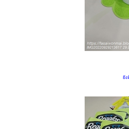
เรื่องเล่าแมว ๆ ... เมื่อชาลีไม่
อมกินกุ้ง
พาสองเหมียวไปหาหมอ ฉีด
วัคซีนตามนัด (8.10.2566)
เรื่องเล่าแมว ๆ ... บันทึกของกิน
ของใช้สองเหมียว
HBD ชาลี อายุครบ 4 ปี
(16.6.2566)
HBD นินจา อายุครบ 4 ปี
(28.4.2566)
เมื่อทาสแมวจะไม่อยู่บ้าน 4-5 วัน
ัง
อาหารแมวที่แมว (ชาลี) ไม่ยอม
กิน
เมื่อพระจันทร์เต็มดวง แมวจะ
ปลงร่างเป็นหมาป่า
เรื่องแมว ๆ ... ว่าด้วยอาหารแมว
วิถีทาสแมว ... ว่าด้วยทรายแมว
เหมียว ๆ ไดอารี่ ... หัวอกทาส
มว