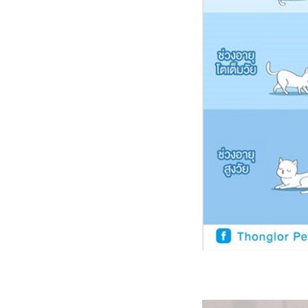
เมื่อชาลีไม่ยอมกินน้ำจากน้ำพุ
มว
เมื่อแมวไม่ยอมกิน อาจไม่ใช่ที่
อาหารก็ได้
นินจา VS อ้วกก้อนขน - อาหาร
ปัญหาโลกแตกเมื่อแมวเบื่อ
อาหารเปียก
ความเปลี่ยนแปลงคือนิรันดร์ ...
ของกิน ของใช้ แมว ๆ
เมื่อสองเหมียวเริ่มเบื่อ ไม่อยาก
กินอาหารเปียก
นินจากับวีรกรรมงัดแงะประตู
บ้าน
มวบันเทิง ... เมื่อสองเหมียว
ออกมาเดินเล่นนอกบ้าน
HBD ชาลี อายุครบ 6 ปี
(16.6.2568)
เหมียว ๆ ไดอารี่ ... ชาลี แมวติด
คอนโด