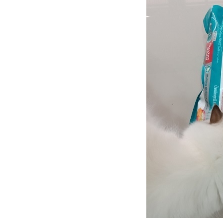
HBD นินจา อายุครบ 6 ปี
(28.4.2568)
มวก็มีหัวใจ ... โลกทั้งใบให้เธอ
คนเดียว
วิถีทาสแมว ว่าด้วยทรายแมว
ภูเขาไฟที่ใช้อยู่
เหมียว ๆ ไดอารี่ ... เมื่อสอง
เหมียวไม่ยอมกินปลาทู
วิถีทาสแมว ... เปลี่ยนอาหาร
เปียกแมว รอบที่ 3
พาสองเหมียวไปฉีดวัคซีนพิษ
สุนัขบ้าตามนัด 19.1.2568
มวบันเทิง ... เมื่อสองเหมียวหนี
เที่ยว (1)
Merry Christmas and Happy
New Year 2025
เหมียว ๆ ไดอารี่ ... เมื่อชาลีไม่
อมกินปลากะพง
พาสองเหมียวไปฉีดวัคซีนหัด