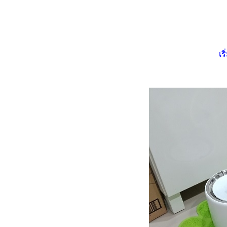
หวัดแมวประจำปี (2.10.2567)
วิถีทาสแมวเมื่อถึงวันเปย์เดย์
มวคือเพื่อน คือของเล่นมีชีวิต
​​​​​​​พาสองเหมียวไปอาบน้ำรื่นเริง
เร
บันเทิงใจ
HBD ชาลี อายุ 5 ปี (16.6.2567)
HBD นินจา อายุ 5 ปี
(28.4.2567)
เรื่องเล่าแมว ๆ ... เมื่อแมวใส่
รองเท้า
เมื่อนินจาเป็นแผล หรือ เชื้อรา ?
Home Sweet Home บ้านปลอด
ฝุ่นกับแมวเหมียว
วิถีทาสแมว ... ว่าด้วยทรายแมว
ที่เคยใช้
พาสองเหมียวไปหาหมอ ฉีด
วัคซีนตามนัด (7.1.2567)
เรื่องเล่าแมว ๆ ... ว่าด้ว
ปลอกคอแมว