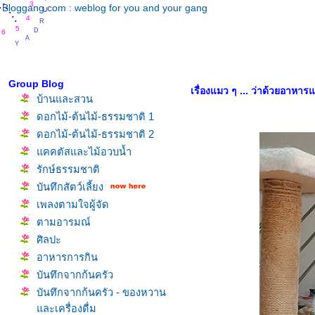
.
.
.
U
.
.
3
Bloggang.com : weblog for you and your gang
.
R
.
.
4
D
5
6
A
Y
8
Group Blog
เรื่องแมว ๆ ... ว่าด้วยอาหาร
บ้านและสวน
ดอกไม้-ต้นไม้-ธรรมชาติ 1
ดอกไม้-ต้นไม้-ธรรมชาติ 2
คคตัสและไม้อวบน้ำ
รักษ์ธรรมชาติ
บันทึกสัตว์เลี้ยง
เพลงตามใจผู้จัด
ตามอารมณ์
ศิลปะ
อาหารการกิน
บันทึกจากก้นครัว
บันทึกจากก้นครัว - ของหวาน
ละเครื่องดื่ม