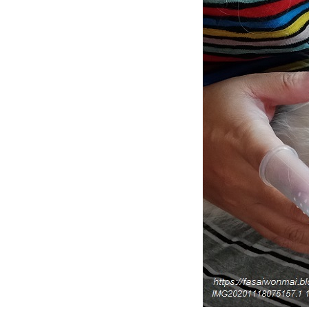
อมกินปลากะพง
พาสองเหมียวไปฉีดวัคซีนหัด
หวัดแมวประจำปี (2.10.2567)
วิถีทาสแมวเมื่อถึงวันเปย์เดย์
มวคือเพื่อน คือของเล่นมีชีวิต
​​​​​​​พาสองเหมียวไปอาบน้ำรื่นเริง
บันเทิงใจ
HBD ชาลี อายุ 5 ปี (16.6.2567)
HBD นินจา อายุ 5 ปี
(28.4.2567)
เรื่องเล่าแมว ๆ ... เมื่อแมวใส่
รองเท้า
เมื่อนินจาเป็นแผล หรือ เชื้อรา ?
Home Sweet Home บ้านปลอด
ฝุ่นกับแมวเหมียว
วิถีทาสแมว ... ว่าด้วยทรายแมว
ที่เคยใช้
พาสองเหมียวไปหาหมอ ฉีด
วัคซีนตามนัด (7.1.2567)