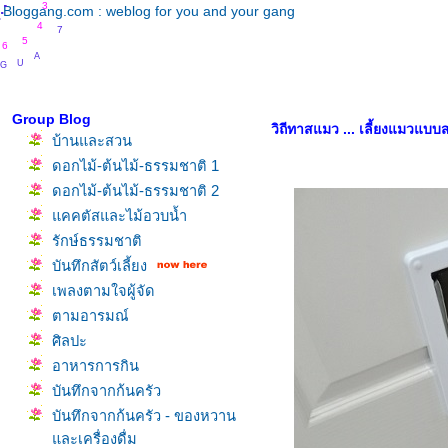
.
.
.
.
3
Bloggang.com : weblog for you and your gang
7
4
5
6
A
U
G
Group Blog
วิถีทาสแมว ... เลี้ยงแมวแบ
บ้านและสวน
ดอกไม้-ต้นไม้-ธรรมชาติ 1
ดอกไม้-ต้นไม้-ธรรมชาติ 2
คคตัสและไม้อวบน้ำ
รักษ์ธรรมชาติ
บันทึกสัตว์เลี้ยง
เพลงตามใจผู้จัด
ตามอารมณ์
ศิลปะ
อาหารการกิน
บันทึกจากก้นครัว
บันทึกจากก้นครัว - ของหวาน
ละเครื่องดื่ม