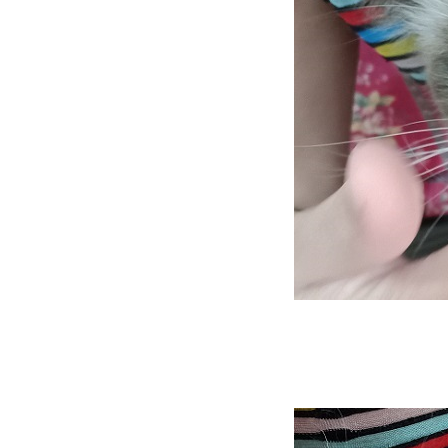
เหมียว ๆ ไดอารี่ ... ชาลี แมวติด
คอนโด
HBD นินจา อายุครบ 6 ปี
(28.4.2568)
มวก็มีหัวใจ ... โลกทั้งใบให้เธอ
คนเดียว
วิถีทาสแมว ว่าด้วยทรายแมว
ภูเขาไฟที่ใช้อยู่
เหมียว ๆ ไดอารี่ ... เมื่อสอง
เหมียวไม่ยอมกินปลาทู
วิถีทาสแมว ... เปลี่ยนอาหาร
เปียกแมว รอบที่ 3
พาสองเหมียวไปฉีดวัคซีนพิษ
สุนัขบ้าตามนัด 19.1.2568
มวบันเทิง ... เมื่อสองเหมียวหนี
เที่ยว (1)
Merry Christmas and Happy
New Year 2025
เหมียว ๆ ไดอารี่ ... เมื่อชาลีไม่