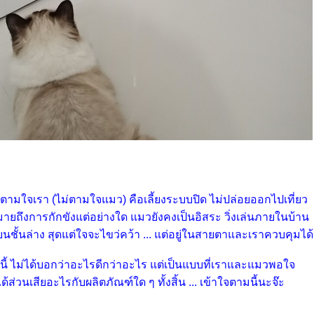
ตามใจเรา (ไม่ตามใจแมว) คือเลี้ยงระบบปิด ไม่ปล่อยออกไปเที่ยว
มายถึงการกักขังแต่อย่างใด แมวยังคงเป็นอิสระ วิ่งเล่นภายในบ้าน
นบนชั้นล่าง สุดแต่ใจจะไขว่คว้า ... แต่อยู่ในสายตาและเราควบคุมได้
นี้ ไม่ได้บอกว่าอะไรดีกว่าอะไร แต่เป็นแบบที่เราและแมวพอใจ
้ส่วนเสียอะไรกับผลิตภัณฑ์ใด ๆ ทั้งสิ้น ... เข้าใจตามนี้นะจ๊ะ