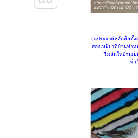
สูงสุดคืนสู่สามัญ ... ของเล่นที่
มวชอบ
เมื่อชาลีไม่ยอมกินน้ำจากน้ำพุ
มว
เมื่อแมวไม่ยอมกิน อาจไม่ใช่ที่
จุดประสงค์หลักคือทั้ง
อาหารก็ได้
สองเหมียวที่บ้านทำหม
นินจา VS อ้วกก้อนขน - อาหาร
วิ่งเล่นในบ้าน
ปัญหาโลกแตกเมื่อแมวเบื่อ
ทำว
อาหารเปียก
ความเปลี่ยนแปลงคือนิรันดร์ ...
ของกิน ของใช้ แมว ๆ
เมื่อสองเหมียวเริ่มเบื่อ ไม่อยาก
กินอาหารเปียก
นินจากับวีรกรรมงัดแงะประตู
บ้าน
มวบันเทิง ... เมื่อสองเหมียว
ออกมาเดินเล่นนอกบ้าน
HBD ชาลี อายุครบ 6 ปี
(16.6.2568)