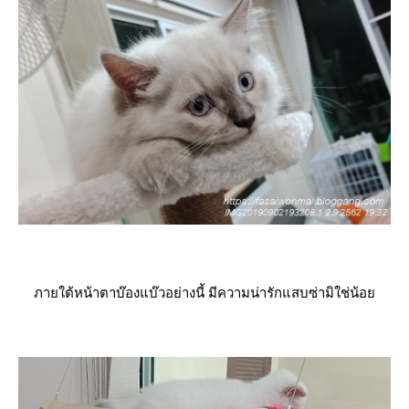
ภายใต้หน้าตาบ๊องแบ๊วอย่างนี้ มีความน่ารักแสบซ่ามิใช่น้อ