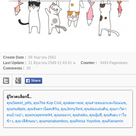
Create Date :
09 กันยายน 2562
Last Update :
21 มิถุนายน 2569 21:43:41 น.
Counter :
3493 Pageviews.
Comments :
30
ผู้โหวตบล็อกนี้...
คุณSweet_pills
,
คุณThe Kop Civil
,
คุณkae+aoe
,
คุณสายหมอกและก้อนเมฆ
,
คุณmultiple
,
คุณจันทราน็อคเทิร์น
,
คุณJinnyTent
,
คุณสองแผ่นดิน
,
คุณภาวิดา
คนบ้านป่า
,
คุณmcayenne94
,
คุณหอมกร
,
คุณhaiku
,
คุณอุ้มสี
,
คุณสันตะวาใบ
ข้าว
,
คุณวลีลักษณา
,
คุณmariabamboo
,
คุณRinsa Yoyolive
,
คุณRananrin