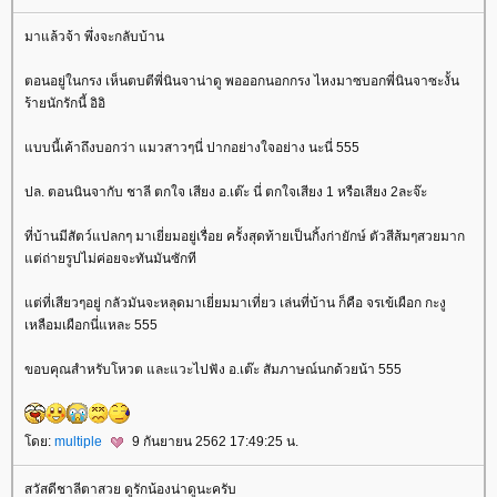
มาแล้วจ้า พึ่งจะกลับบ้าน
ตอนอยู่ในกรง เห็นตบตีพี่นินจาน่าดู พอออกนอกกรง ไหงมาซบอกพี่นินจาซะงั้น
ร้ายนักรักนี้ อิอิ
บบนี้เค้าถึงบอกว่า แมวสาวๆนี่ ปากอย่างใจอย่าง นะนี่ 555
ปล. ตอนนินจากับ ชาลี ตกใจ เสียง อ.เต๊ะ นี่ ตกใจเสียง 1 หรือเสียง 2ละจ๊ะ
ที่บ้านมีสัตว์แปลกๆ มาเยี่ยมอยู่เรื่อย ครั้งสุดท้ายเป็นกิ้งก่ายักษ์ ตัวสีส้มๆสวยมาก
ต่ถ่ายรูปไม่ค่อยจะทันมันซักที
ต่ที่เสียวๆอยู่ กลัวมันจะหลุดมาเยี่ยมมาเที่ยว เล่นที่บ้าน ก็คือ จรเข้เผือก กะงู
เหลือมเผือกนี่แหละ 555
ขอบคุณสำหรับโหวต และแวะไปฟัง อ.เต๊ะ สัมภาษณ์นกด้วยน้า 555
ดย:
multiple
9 กันยายน 2562 17:49:25 น.
สวัสดีชาลีตาสวย ดูรักน้องน่าดูนะครับ