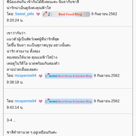
พี่น้องเล่นกัน เข้ากันได้ดีเลยนะคะ นินจากับชาลี
น่ารักน่าเอ็นดูจังค่ะคุณฟ้าใส
ดย:
Sweet_pills
9 กันยายน 2562
9:20:24 น.
เขาว่ากันว่า
มวตัวผู้เป็นสัตว์เพศผู้ที่น่ารักที่สุด
ตขึ้น นินจา จะเป็นสุภาพบุรุษ อย่างนั้นค่ะ
น่ารัก สวยงาม ทั้งสอง
ลองสอนให้นวด คุณแม่ฟ้าใสบ้าง
เคยดูในวีดีโอ นวดพร้อมกันสองตัว
หายปวดเมื่อยเลยค่ะ
ดย:
mcayenne94
9 กันยายน 2562
9:38:18 น.
ดย:
mcayenne94
9 กันยายน 2562
9:42:14 น.
3-4 ...
ชาลีทำท่านวด ๆ อยู่เหมือนกันค่ะ