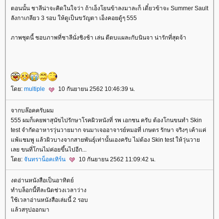
ตอนนั้น ชาลีน่าจะคิดในใจว่า ถ้าเอ็งโยนข้าลงมาละก็ เดี๋ยวข้าจะ Summer Sault
ลังกาเกลียว 3 รอบ ให้ดูเป็นขวัญตา เอ็งคอยดู้ๆ 555
ภาพชุดนี้ ชอบภาพที่ชาลีนั่งชิงช้า เล่น ตีตบแผละกับนินจา น่ารักที่สุดจ้า
ดย:
multiple
10 กันยายน 2562 10:46:39 น.
จากบล๊อคครับผม
555 ผมก็เคยพาสุนัขไปรักษาโรคผิวหนังที่ รพ เอกชน ครับ ต้องโกนขนทำ Skin
test จำกัดอาหารวุ่นวายมาก จนมาเจออาจารย์หมอที่ เกษตร รักษา จริงๆ เค้าแค่
พ้แชมพู แล้วผิวบางจากสายพันธุ์เท่านั้นเองครับ ไม่ต้อง Skin test ให้วุ่นวา
เลย ขนที่โกนไม่ค่อยขึ้นไปอีก...
ดย:
จันทราน็อคเทิร์น
10 กันยายน 2562 11:09:42 น.
งดอ่านหนังสือเป็นอาทิตย์
ทำบล็อกนี้ทีละนิดช่วงเวลาว่าง
ช้เวลาอ่านหนังสือเล่มนี้ 2 รอบ
ล้วสรุปออกมา