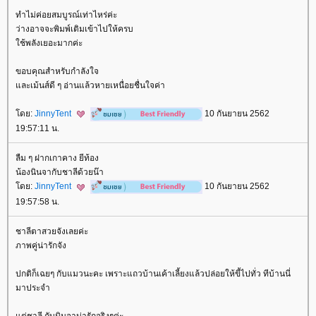
ทำไม่ค่อยสมบูรณ์เท่าไหร่ค่ะ
ว่างอาจจะพิมพ์เติมเข้าไปให้ครบ
ช้พลังเยอะมากค่ะ
ขอบคุณสำหรับกำลังใจ
ละเม้นส์ดี ๆ อ่านแล้วหายเหนื่อยชื่นใจค่า
ดย:
JinnyTent
10 กันยายน 2562
19:57:11 น.
ลืม ๆ ฝากเกาคาง ยีท้อง
น้องนินจากับชาลีด้วยน๊า
ดย:
JinnyTent
10 กันยายน 2562
19:57:58 น.
ชาลีตาสวยจังเลยค่ะ
ภาพคู่น่ารักจัง
ปกติก็เฉยๆ กับแมวนะคะ เพราะแถวบ้านเค้าเลี้ยงแล้วปล่อยให้ขี้ไปทั่ว ทีบ้านนี่
มาประจำ
ต่ชาลี กับนินจาน่ารักจริงๆค่ะ