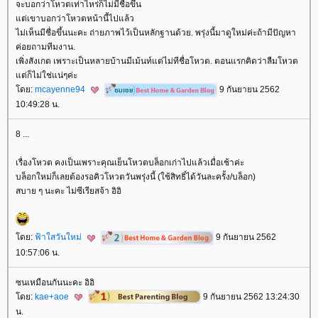
จะบอกว่าโหวตเท่าไหร่ก็ไม่มีชื่อขึ้น
ต่เขาบอกว่าโหวตหน้านี้ไปแล้ว
ไม่เห็นมีชื่อขึ้นนะคะ ถ่ายภาพไว้เป็นหลักฐานด้วย. พรุ่งนี้มาดูใหม่ค่ะถ้ามีปัญหา
ค่อยถามทีมงาน.
เพิ่งสังเกต เพราะเป็นหลายบ้านมีเม้นท์แต่ไม่ทีชื่อโหวต. ตอนแรกคิดว่าลืมโหวต
ต่ก็ไม่ใช่แน่ๆค่ะ
ดย:
mcayenne94
9 กันยายน 2562
10:49:28 น.
8 ...
เรื่องโหวต คงเป็นเพราะคุณเย็นโหวตบล็อกเก่าไปแล้วเมื่อเช้าค่ะ
บล็อกใหม่ก็เลยต้องรอคิวโหวตวันพรุ่งนี้ (ใช้สิทธิ์ได้วันละครั้ง/บล็อก)
สบาย ๆ นะคะ ไม่ซีเรียสจ้า อิอิ
ดย:
ฟ้าใสวันใหม่
9 กันยายน 2562
10:57:06 น.
ซนเหมือนกันนะคะ อิอิ
ดย:
kae+aoe
9 กันยายน 2562 13:24:30
น.