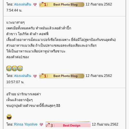
ดย:
สองแผ่นดิน
12 กันยายน 2562
7:54:44 น.
วะมาสายๆ
เพศเมียทั้งหมดครับ ทำหมันแล้วเลยตัวล่ำปึ้ก
ตัวขาว โยเกิร์ต ตัวดำ คอฟฟี่
เลี้ยงด้วยอาหารเม็ดแมวเปอร์เซียโดยเฉพาะ ยี่ห้อมีโอ(สูตรป้องกันขนอุดตัน)
ส่วนอาหารแมวเลีย ถ้าเป็นปลาแซลมอลจะท้องเสียและอาเจียร
ห้เป็นอาหารแมวเลียปลาทูน่าหรือซาบะ
สองตัวต่อ1ซอง
ดย:
สองแผ่นดิน
12 กันยายน 2562
10:57:07 น.
อร๊ายย น่ารักมากเลยค่า
เห็นแล้วอยากอุ้มๆ
ขนปุกปุยด้วยตัวขนาดนี้ขี้เล่นสุดๆ อิอิ
ดย:
Rinsa Yoyolive
12 กันยายน 2562